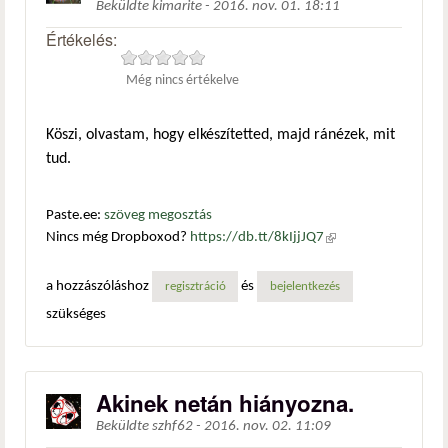
Beküldte
kimarite
-
2016. nov. 01. 18:11
Értékelés:
Még nincs értékelve
Köszi, olvastam, hogy elkészítetted, majd ránézek, mit
tud.
Paste.ee:
szöveg megosztás
Nincs még Dropboxod?
https://db.tt/8kIjjJQ7
(külső
hivatkozás)
a hozzászóláshoz
és
regisztráció
bejelentkezés
szükséges
Akinek netán hiányozna.
Beküldte
szhf62
-
2016. nov. 02. 11:09