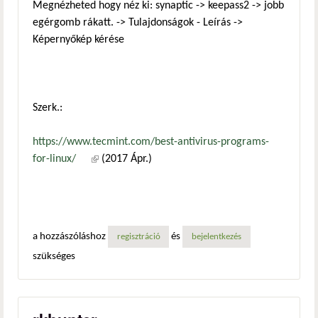
Megnézheted hogy néz ki: synaptic -> keepass2 -> jobb
egérgomb rákatt. -> Tulajdonságok - Leírás ->
Képernyőkép kérése
Szerk.:
https://www.tecmint.com/best-antivirus-programs-
for-linux/
(külső hivatkozás)
(2017 Ápr.)
a hozzászóláshoz
és
regisztráció
bejelentkezés
szükséges