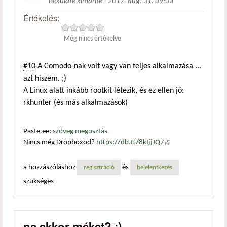
Beküldte
kimarite
-
2017. aug. 31. 09:03
Értékelés:
Még nincs értékelve
#10
A Comodo-nak volt vagy van teljes alkalmazása ...
azt hiszem. ;)
A Linux alatt inkább rootkit létezik, és ez ellen jó:
rkhunter (és más alkalmazások)
Paste.ee:
szöveg megosztás
Nincs még Dropboxod?
https://db.tt/8kIjjJQ7
(külső
hivatkozás)
a hozzászóláshoz
és
regisztráció
bejelentkezés
szükséges
na akkor méket? :)