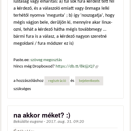
lustaság vagy elhárítás: a) túl sok fura kérdést tett fel
a kérdező, és a válaszoló emiatt vagy önmaga lelki
terhétől nyomva 'megunta' ; b) így 'noszogatja', hogy
mégis vágjon bele, derüljön ki, mennyire akar linux-
ozni, tehát a kérdező hátha mégis továbbmegy ...
bármi fura is a válasz, a kérdező nagyon szeretné
megoldani / fura módszer ez is)
Paste.ee:
szöveg megosztás
Nincs még Dropboxod?
https://db.tt/8kIjjJQ7
(külső
hivatkozás)
a hozzászóláshoz
és
regisztráció
bejelentkezés
szükséges
na akkor méket? :)
Beküldte
eugene
-
2017. aug. 31. 09:20