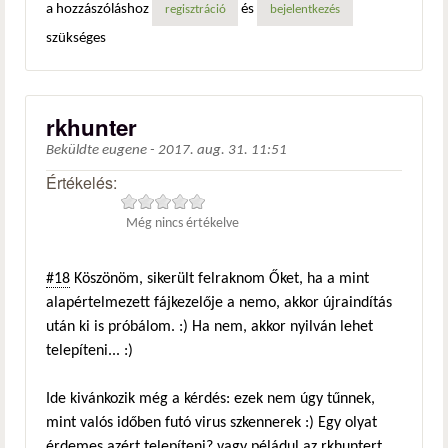
a hozzászóláshoz
és
regisztráció
bejelentkezés
szükséges
rkhunter
Beküldte
eugene
-
2017. aug. 31. 11:51
Értékelés:
Még nincs értékelve
#18
Köszönöm, sikerült felraknom Őket, ha a mint
alapértelmezett fájkezelője a nemo, akkor újraindítás
után ki is próbálom. :) Ha nem, akkor nyilván lehet
telepíteni... :)
Ide kivánkozik még a kérdés: ezek nem úgy tűnnek,
mint valós időben futó virus szkennerek :) Egy olyat
érdemes azért telepíteni? vagy péládul az rkhuntert