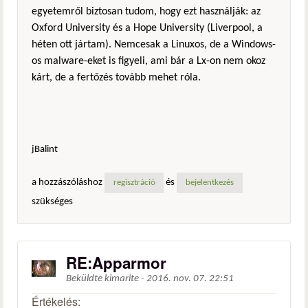
egyetemről biztosan tudom, hogy ezt használják: az
Oxford University és a Hope University (Liverpool, a
héten ott jártam). Nemcesak a Linuxos, de a Windows-
os malware-eket is figyeli, ami bár a Lx-on nem okoz
kárt, de a fertőzés tovább mehet róla.
jBalint
a hozzászóláshoz
és
regisztráció
bejelentkezés
szükséges
RE:Apparmor
Beküldte
kimarite
-
2016. nov. 07. 22:51
Értékelés: