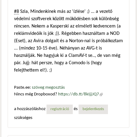
#8
Szia, Mindenkinek más az 'ízlése' ;) ... a vezető
védelmi szoftverek között működésben sok különbség
nincsen. Nekem a Kasperski az elméleti kedvencem (a
reklámvideóik is jók ;)). Régebben használtam a NOD
(Eset), az Avira dolgait és a Norton-nal is próbálkoztam
... (mindez 10-15 éve). Néhányan az AVG-t is
használják. Ne hagyjuk ki a ClamAV-t se.., de van még
pár. Jujj: hát persze, hogy a Comodo is (hogy
felejthettem el!). ;)
Paste.ee:
szöveg megosztás
Nincs még Dropboxod?
https://db.tt/8kIjjJQ7
(külső
hivatkozás)
a hozzászóláshoz
és
regisztráció
bejelentkezés
szükséges