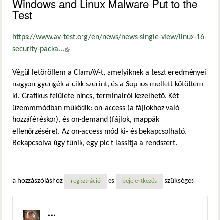
Windows and Linux Malware Put to the
Test
https://www.av-test.org/en/news/news-single-view/linux-16-
security-packa...
(külső hivatkozás)
Végül letöröltem a ClamAV-t, amelyiknek a teszt eredményei
nagyon gyengék a cikk szerint, és a Sophos mellett kötöttem
ki. Grafikus felülete nincs, terminalról kezelhető. Két
üzemmmódban működik: on-access (a fájlokhoz való
hozzáféréskor), és on-demand (fájlok, mappák
ellenőrzésére). Az on-access mód ki- és bekapcsolható.
Bekapcsolva úgy tűnik, egy picit lassítja a rendszert.
a hozzászóláshoz
és
szükséges
regisztráció
bejelentkezés
...