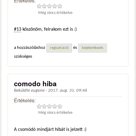
Értékelés:
Még nincs értékelve
#13
köszönöm, felrakom ezt is :)
a hozzászóláshoz
és
regisztráció
bejelentkezés
szükséges
comodo hiba
Beküldte
eugene
-
2017. aug. 31. 09:46
Értékelés:
Még nincs értékelve
A csomódó mindjárt hibát is jelzett :)