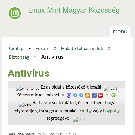
Ugrás a tartalomra
Linux Mint Magyar Közösség
menü
»
»
»
Címlap
Fórum
Haladó felhasználók
Jelenlegi hely
»
Antivírus
Biztonság
Antivírus
Ez az oldal a közösségért készül.
Kövess minket máshol is:
Ha hasznosnak találod, és szeretnéd, hogy
folytatódjon, támogasd a munkát
Ko-fi
(külső hivatkozás)
vagy
Paypal
(külső
segítségével.
hivatkozá
Beküldte
balint
-
2016. nov. 01. 17:53