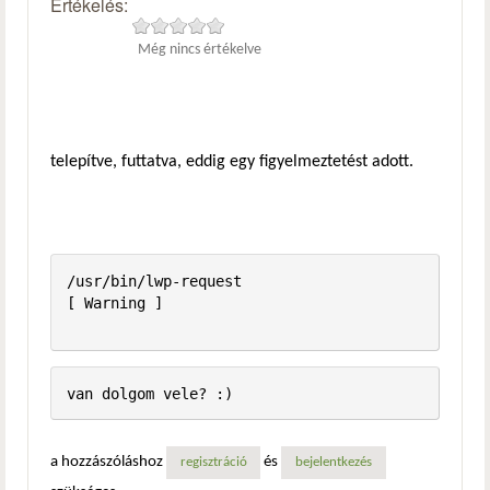
Értékelés:
Még nincs értékelve
telepítve, futtatva, eddig egy figyelmeztetést adott.
/usr/bin/lwp-request                                     
[ Warning ]

a hozzászóláshoz
és
regisztráció
bejelentkezés