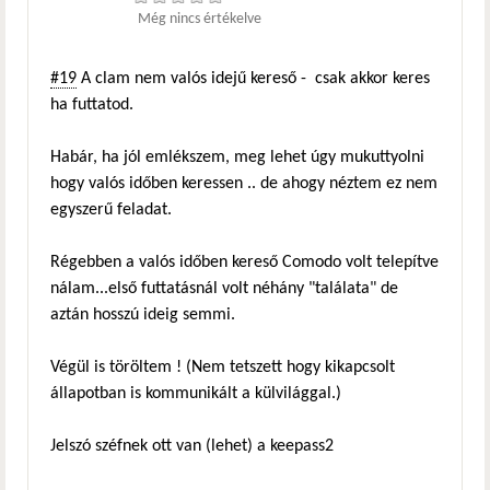
Még nincs értékelve
#19
A clam nem valós idejű kereső - csak akkor keres
ha futtatod.
Habár, ha jól emlékszem, meg lehet úgy mukuttyolni
hogy valós időben keressen .. de ahogy néztem ez nem
egyszerű feladat.
Régebben a valós időben kereső Comodo volt telepítve
nálam...első futtatásnál volt néhány "találata" de
aztán hosszú ideig semmi.
Végül is töröltem ! (Nem tetszett hogy kikapcsolt
állapotban is kommunikált a külvilággal.)
Jelszó széfnek ott van (lehet) a keepass2