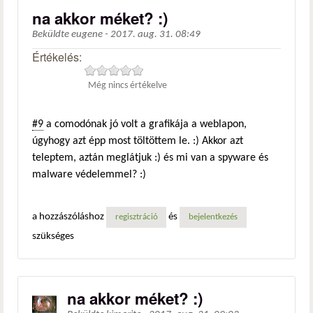
na akkor méket? :)
Beküldte
eugene
-
2017. aug. 31. 08:49
Értékelés:
Még nincs értékelve
#9
a comodónak jó volt a grafikája a weblapon,
úgyhogy azt épp most töltöttem le. :) Akkor azt
teleptem, aztán meglátjuk :) és mi van a spyware és
malware védelemmel? :)
a hozzászóláshoz
és
regisztráció
bejelentkezés
szükséges
na akkor méket? :)