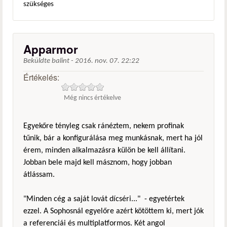
szükséges
Apparmor
Beküldte
balint
-
2016. nov. 07. 22:22
Értékelés:
Még nincs értékelve
Egyekőre tényleg csak ránéztem, nekem profinak
tűnik, bár a konfigurálása meg munkásnak, mert ha jól
érem, minden alkalmazásra külön be kell állítani.
Jobban bele majd kell másznom, hogy jobban
átlássam.
"Minden cég a saját lovát dícséri..." - egyetértek
ezzel. A Sophosnál egyelőre azért kötöttem ki, mert jók
a referenciái és multiplatformos. Két angol