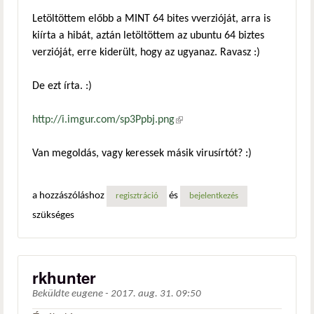
Letöltöttem előbb a MINT 64 bites vverzióját, arra is
kiírta a hibát, aztán letöltöttem az ubuntu 64 biztes
verzióját, erre kiderült, hogy az ugyanaz. Ravasz :)
De ezt írta. :)
http://i.imgur.com/sp3Ppbj.png
(külső hivatkozás)
Van megoldás, vagy keressek másik virusírtót? :)
a hozzászóláshoz
és
regisztráció
bejelentkezés
szükséges
rkhunter
Beküldte
eugene
-
2017. aug. 31. 09:50