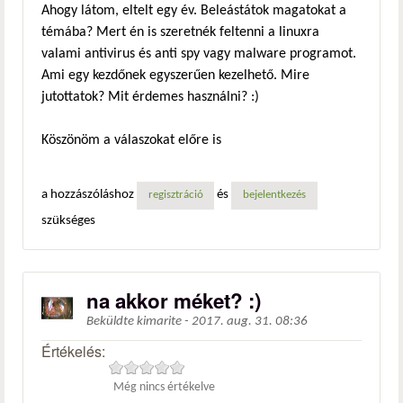
Ahogy látom, eltelt egy év. Beleástátok magatokat a
témába? Mert én is szeretnék feltenni a linuxra
valami antivirus és anti spy vagy malware programot.
Ami egy kezdőnek egyszerűen kezelhető. Mire
jutottatok? Mit érdemes használni? :)
Köszönöm a válaszokat előre is
a hozzászóláshoz
és
regisztráció
bejelentkezés
szükséges
na akkor méket? :)
Beküldte
kimarite
-
2017. aug. 31. 08:36
Értékelés:
Még nincs értékelve