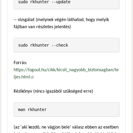
-- vizsgálat (melynek végén láthatod, hogy melyik
fájlban van részletes jelentés)
Forrás:
https://logout.hu/cikk/kicsit_nagyobb_biztonsagban/te
ljes.html
(külső hivatkozás)
Kézikönyv (nincs igazából szükséged erre)
(az 'aki kezdő, ne vágjon bele' válasz ebben az esetben