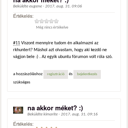
Beküldte
eugene
-
2017. aug. 31. 09:06
Értékelés:
Még nincs értékelve
#11
Viszont mennyire tudom én alkalmazni az
rkhuntert? Máshol azt olvastam, hogy aki kezdő ne
vágjon bele :) . Az egyik ubuntu fórumon volt róla szó.
a hozzászóláshoz
és
regisztráció
bejelentkezés
szükséges
na akkor méket? :)
Beküldte
kimarite
-
2017. aug. 31. 09:16
Értékelés: