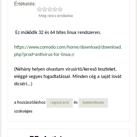
Értékelés:
Még nincs értékelve
Ez működik 32 és 64 bites linux rendszeren.
https://www.comodo.com/home/download/download.
php?prod=antivirus-for-linux
(külső hivatkozás)
(Néhány helyen olvastam vírusirtó/kereső teszteket,
eléggé vegyes fogadtatással. Minden cég a saját lovát
dícséri...)
a hozzászóláshoz
és
regisztráció
bejelentkezés
szükséges