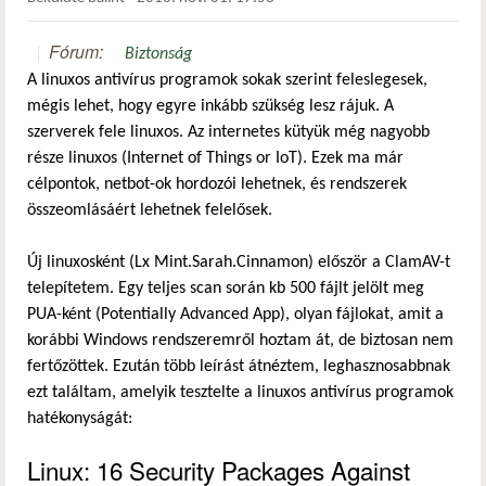
Fórum:
Biztonság
A linuxos antivírus programok sokak szerint feleslegesek,
mégis lehet, hogy egyre inkább szükség lesz rájuk. A
szerverek fele linuxos. Az internetes kütyük még nagyobb
része linuxos (Internet of Things or IoT). Ezek ma már
célpontok, netbot-ok hordozói lehetnek, és rendszerek
összeomlásáért lehetnek felelősek.
Új linuxosként (Lx Mint.Sarah.Cinnamon) először a ClamAV-t
telepítetem. Egy teljes scan során kb 500 fájlt jelölt meg
PUA-ként (Potentially Advanced App), olyan fájlokat, amit a
korábbi Windows rendszeremről hoztam át, de biztosan nem
fertőzöttek. Ezután több leírást átnéztem, leghasznosabbnak
ezt találtam, amelyik tesztelte a linuxos antivírus programok
hatékonyságát:
Linux: 16 Security Packages Against