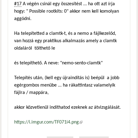
#17
A végén csinál egy összesítést ... ha ott azt írja
hogy: " Possible rootkits: 0" akkor nem kell komolyan
aggódni.
Ha telepítetted a clamtk-t, és a nemo a fájlkezelőd,
van hozzá egy praktikus alkalmazás amely a clamtk
oldaláról tölthető le
és telepíthető. A neve: "nemo-sento-clamtk"
Telepítés után, (kell egy újraindítás is) beépül a jobb
egérgombos menübe ... ha rákattintasz valamelyik
fájlra / mappára,
akkor közvetlenül indíthatod ezeknek az átvizsgálását.
https://i.imgur.com/TF071i4.png
(külső hivatkozás)