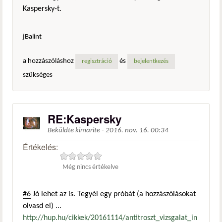
Kaspersky-t.
jBalint
a hozzászóláshoz
és
regisztráció
bejelentkezés
szükséges
RE:Kaspersky
Beküldte
kimarite
-
2016. nov. 16. 00:34
Értékelés:
Még nincs értékelve
#6
Jó lehet az is. Tegyél egy próbát (a hozzászólásokat
olvasd el) ...
http://hup.hu/cikkek/20161114/antitroszt_vizsgalat_in