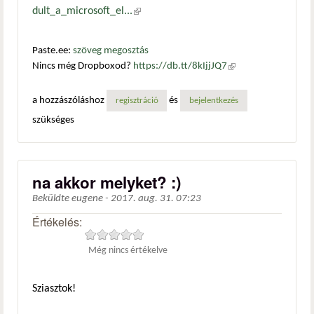
dult_a_microsoft_el...
(külső hivatkozás)
Paste.ee:
szöveg megosztás
Nincs még Dropboxod?
https://db.tt/8kIjjJQ7
(külső
hivatkozás)
a hozzászóláshoz
és
regisztráció
bejelentkezés
szükséges
na akkor melyket? :)
Beküldte
eugene
-
2017. aug. 31. 07:23
Értékelés:
Még nincs értékelve
Sziasztok!