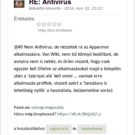
RE: Antivírus
Beküldte
kimarite
-
2016. nov. 02. 23:23
Értékelés:
Még nincs értékelve
@#0 Nem Antivirus, de nézzetek rá az Apparmor
alkalmazásra. Van Wiki, nem túl könnyű beállítani, de
annyira nem is nehéz, és öröm viszont, hogy csak
egyszer kell (illetve az alkalmazásokat majd a telepítés
után a 'szárnyai alá' kell vonni ... vannak erre
alkalmazás profilok, viszont azért a 'tanulásra is
lehetőség nyílik' a használata, beüzemelése során)
Paste.ee:
szöveg megosztás
Nincs még Dropboxod?
https://db.tt/8kIjjJQ7
(külső
hivatkozás)
a hozzászóláshoz
és
regisztráció
bejelentkezés