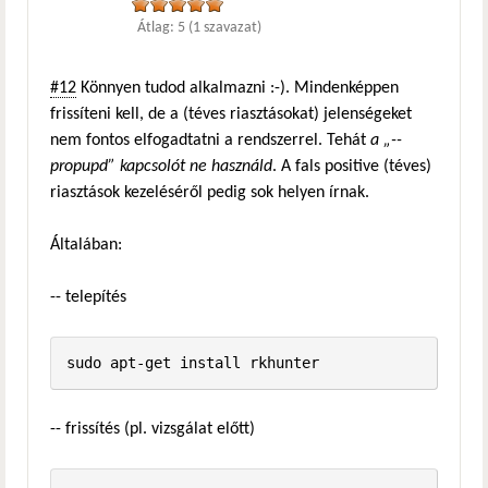
Átlag:
5
(
1
szavazat)
#12
Könnyen tudod alkalmazni :-). Mindenképpen
frissíteni kell, de a (téves riasztásokat) jelenségeket
nem fontos elfogadtatni a rendszerrel. Tehát
a „--
propupd” kapcsolót ne használd
. A fals positive (téves)
riasztások kezeléséről pedig sok helyen írnak.
Általában:
-- telepítés
-- frissítés (pl. vizsgálat előtt)