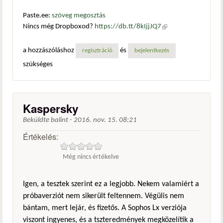
Paste.ee:
szöveg megosztás
Nincs még Dropboxod?
https://db.tt/8kIjjJQ7
(külső
hivatkozás)
a hozzászóláshoz
és
regisztráció
bejelentkezés
szükséges
Kaspersky
Beküldte
balint
-
2016. nov. 15. 08:21
Értékelés:
Még nincs értékelve
Igen, a tesztek szerint ez a legjobb. Nekem valamiért a
próbaverziót nem sikerült feltennem. Végülis nem
bántam, mert lejár, és fizetős. A Sophos Lx verziója
viszont ingyenes, és a tszteredmények megközelítik a