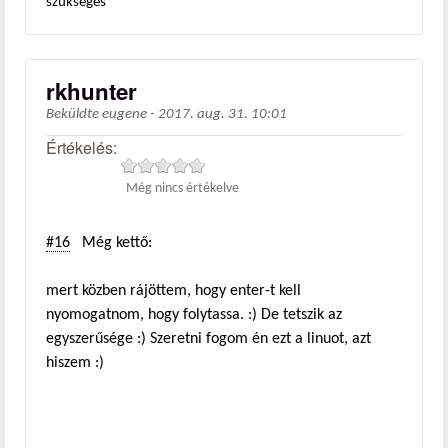
szükséges
rkhunter
Beküldte
eugene
-
2017. aug. 31. 10:01
Értékelés:
Még nincs értékelve
#16
Még kettő:
mert közben rájöttem, hogy enter-t kell
nyomogatnom, hogy folytassa. :) De tetszik az
egyszerűsége :) Szeretni fogom én ezt a linuot, azt
hiszem :)