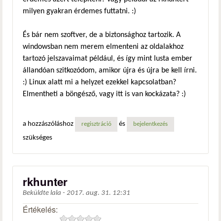
milyen gyakran érdemes futtatni. :)
És bár nem szoftver, de a biztonsághoz tartozik. A
windowsban nem merem elmenteni az oldalakhoz
tartozó jelszavaimat például, és így mint lusta ember
állandóan szitkozódom, amikor újra és újra be kell írni.
:) Linux alatt mi a helyzet ezekkel kapcsolatban?
Elmentheti a böngésző, vagy itt is van kockázata? :)
a hozzászóláshoz
és
regisztráció
bejelentkezés
szükséges
rkhunter
Beküldte
lala
-
2017. aug. 31. 12:31
Értékelés: