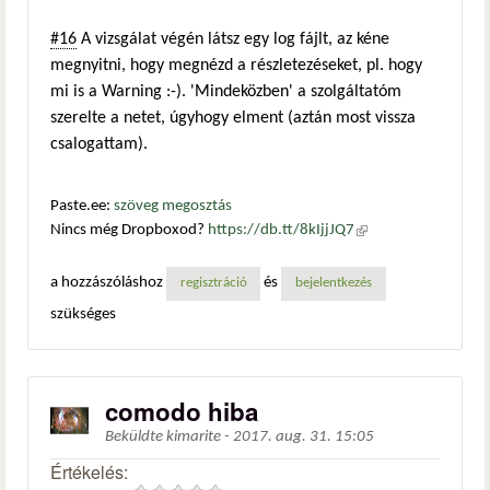
#16
A vizsgálat végén látsz egy log fájlt, az kéne
megnyitni, hogy megnézd a részletezéseket, pl. hogy
mi is a Warning :-). 'Mindeközben' a szolgáltatóm
szerelte a netet, úgyhogy elment (aztán most vissza
csalogattam).
Paste.ee:
szöveg megosztás
Nincs még Dropboxod?
https://db.tt/8kIjjJQ7
(külső
hivatkozás)
a hozzászóláshoz
és
regisztráció
bejelentkezés
szükséges
comodo hiba
Beküldte
kimarite
-
2017. aug. 31. 15:05
Értékelés: