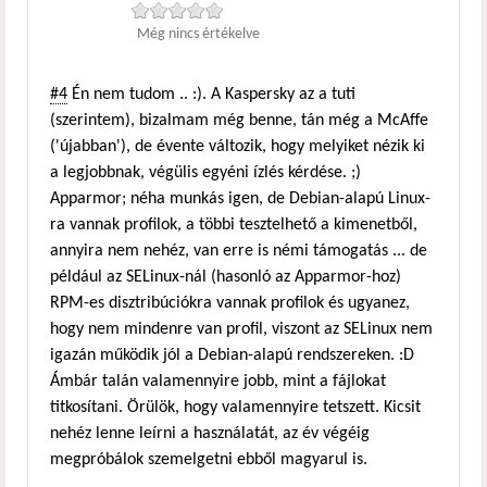
Még nincs értékelve
#4
Én nem tudom .. :). A Kaspersky az a tuti
(szerintem), bizalmam még benne, tán még a McAffe
('újabban'), de évente változik, hogy melyiket nézik ki
a legjobbnak, végülis egyéni ízlés kérdése. ;)
Apparmor; néha munkás igen, de Debian-alapú Linux-
ra vannak profilok, a többi tesztelhető a kimenetből,
annyira nem nehéz, van erre is némi támogatás ... de
például az SELinux-nál (hasonló az Apparmor-hoz)
RPM-es disztribúciókra vannak profilok és ugyanez,
hogy nem mindenre van profil, viszont az SELinux nem
igazán működik jól a Debian-alapú rendszereken. :D
Ámbár talán valamennyire jobb, mint a fájlokat
titkosítani. Örülök, hogy valamennyire tetszett. Kicsit
nehéz lenne leírni a használatát, az év végéig
megpróbálok szemelgetni ebből magyarul is.