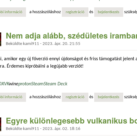
a hozzászóláshoz
és
szüksé
bi információ
nyomtatási javításokkal tartalommal kapcsolatosan
regisztráció
bejelentkezés
Nem adja alább, szédületes iramban
Beküldte
kami911
-
2023. ápr. 20. 21:55
ni, amikor egy új főverzió ennyi újdonságot és friss támogatást jelent 
a. Érdemes kipróbálni a legújabb verziót!
DXVK
wine
proton
Steam
Steam Deck
a hozzászóláshoz
és
szüksé
bi információ
nem adja alább, szédületes iramban fejlődik tartalommal kapcsolatosan
regisztráció
bejelentkezés
Egyre különlegesebb vulkanikus b
Beküldte
kami911
-
2023. ápr. 02. 18:16