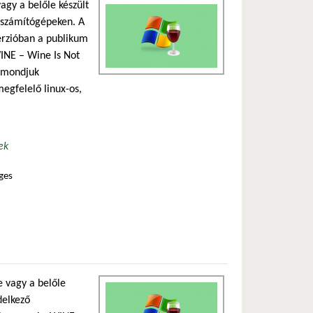
agy a belőle készült
ő számítógépeken. A
verzióban a publikum
WINE – Wine Is Not
t mondjuk
megfelelő linux-os,
ek
ges
e vagy a belőle
delkező