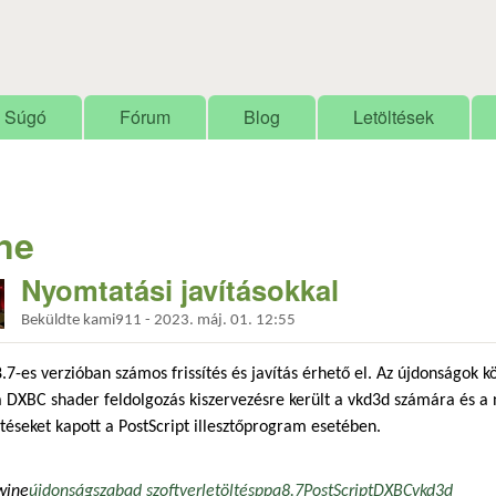
Ugrás a tartalomra
Súgó
Fórum
Blog
Letöltések
ne
Nyomtatási javításokkal
Beküldte
kami911
-
2023. máj. 01. 12:55
8.7-es verzióban számos frissítés és javítás érhető el. Az újdonságok 
 DXBC shader feldolgozás kiszervezésre került a vkd3d számára és a
ztéseket kapott a PostScript illesztőprogram esetében.
wine
újdonság
szabad szoftver
letöltés
ppa
8.7
PostScript
DXBC
vkd3d