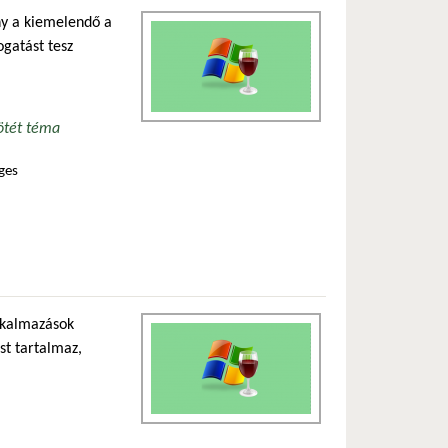
ány a kiemelendő a
ogatást tesz
ötét téma
ges
alkalmazások
st tartalmaz,