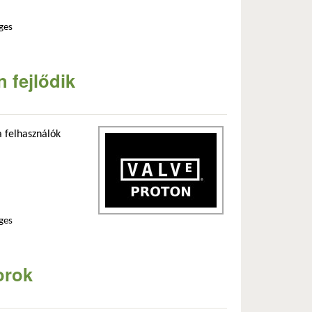
ges
 fejlődik
a felhasználók
ges
orok