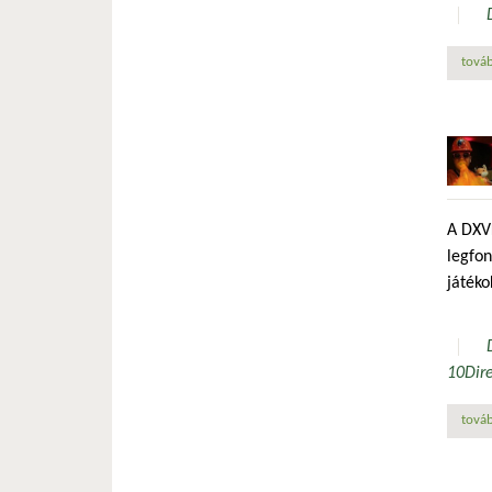
továb
A DXVK
legfo
játék
10
Dir
továb