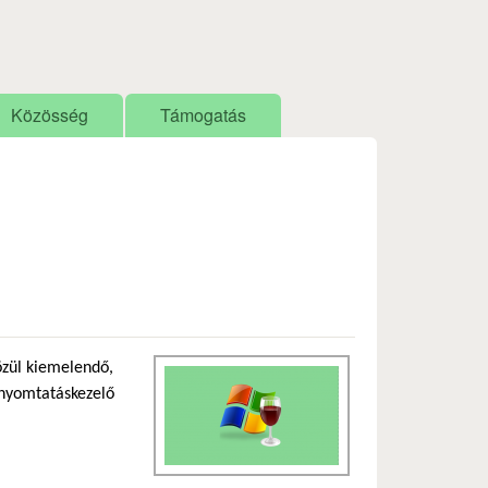
Közösség
Támogatás
közül kiemelendő,
 nyomtatáskezelő