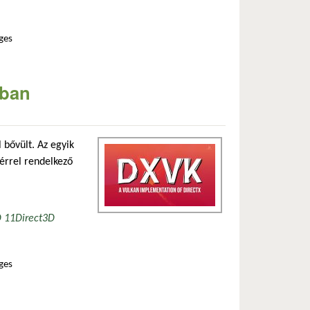
ges
ában
 bővült. Az egyik
érrel rendelkező
D 11
Direct3D
ges