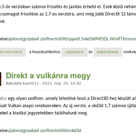
8.5-ös verzióban számos frissítés és javítás érhető el. Ezek közül néh
csomagot frissítése az 1.7-es verzióra, ami még jobb DirectX 12 tám
vé.
wine
újdonság
szabad szoftver
letöltés
ppa
8.5
vkd3d
IME
IDL.
WinRT
téma
s
a hozzászóláshoz
és
szüksé
bi információ
egyre különlegesebb vulkanikus borok tartalommal kapcsolatosan
regisztráció
bejelentkezés
Direkt a vulkánra megy
Beküldte
kami911
-
2023. már. 24. 14:30
3d
(külső hivatkozás)
egy olyan szoftver, amely lehetővé teszi a Direct3D-hez készült 
ását Vulkan alapú rendszereken. Az új verzió, a vkd3d 1.7 számos újítá
ket a kiadási jegyzetekben találhatunk meg.
wine
újdonság
szabad szoftver
letöltés
vkd3d