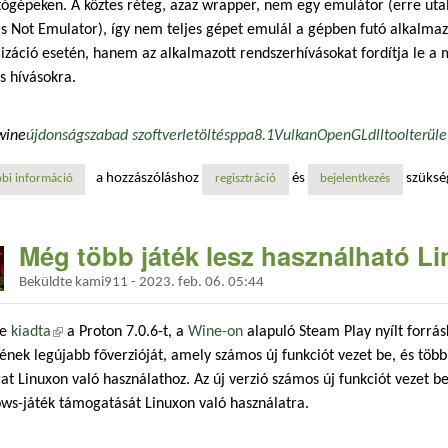
ógépeken. A köztes réteg, azaz wrapper, nem egy emulátor (erre utal
s Not Emulator), így nem teljes gépet emulál a gépben futó alkalma
lizáció esetén, hanem az alkalmazott rendszerhívásokat fordítja le a 
s hívásokra.
wine
újdonság
szabad szoftver
letöltés
ppa
8.1
Vulkan
OpenGL
dlltool
terüle
a hozzászóláshoz
és
szüksé
bi információ
megjelent a wine 8.1 tartalommal kapcsolatosan
regisztráció
bejelentkezés
Még több játék lesz használható L
Beküldte
kami911
-
2023. feb. 06. 05:44
ve
kiadta
(külső hivatkozás)
a Proton 7.0.6-t, a
Wine-on
alapuló Steam Play nyílt forrás
ének legújabb főverzióját, amely számos új funkciót vezet be, és töb
t Linuxon való használathoz. Az új verzió számos új funkciót vezet be
ws-játék támogatását Linuxon való használatra.