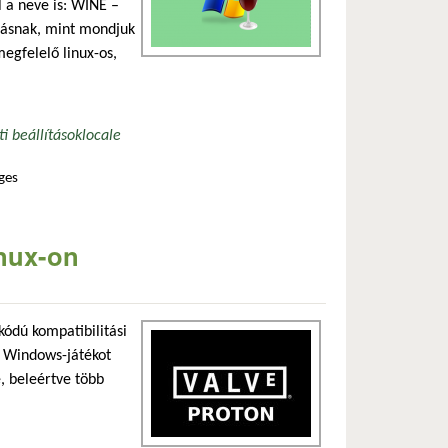
 a neve is: WINE –
zásnak, mint mondjuk
megfelelő linux-os,
ti beállítások
locale
ges
inux-on
kódú kompatibilitási
b Windows-játékot
, beleértve több