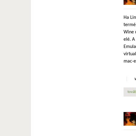
Ha Lin
termék
Wine ú
elé. A
Emulat
virtua
mac-e
továb