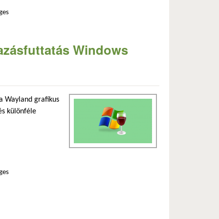
ges
azásfuttatás Windows
 a Wayland grafikus
és különféle
ges
mmal kapcsolatosan