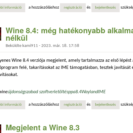
a hozzászóláshoz
és
szüksé
bi információ
direkt a vulkánra megy tartalommal kapcsolatosan
regisztráció
bejelentkezés
Wine 8.4: még hatékonyabb alkalm
nélkül
Beküldte
kami911
-
2023. már. 18. 17:58
yenes Wine 8.4 verziója megjelent, amely tartalmazza az első lépést
tőprogram felé, takarításokat az IME támogatásban, tesztek javítását 
vításokat.
wine
újdonság
szabad szoftver
letöltés
ppa
8.4
Wayland
IME
a hozzászóláshoz
és
szüksé
bi információ
wine 8.4: még hatékonyabb alkalmazásfuttatás windows nélkül tartalo
regisztráció
bejelentkezés
Megjelent a Wine 8.3