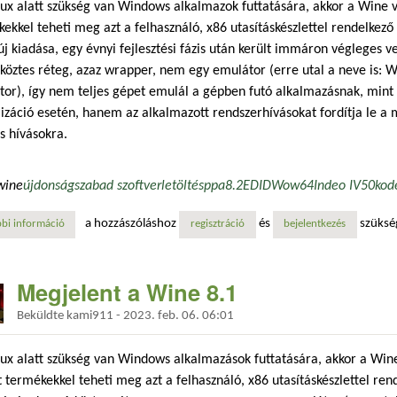
ux alatt szükség van Windows alkalmazok futtatására, akkor a Wine v
ekkel teheti meg azt a felhasználó, x86 utasításkészlettel rendelkez
j kiadása, egy évnyi fejlesztési fázis után került immáron végleges 
 köztes réteg, azaz wrapper, nem egy emulátor (erre utal a neve is: 
or), így nem teljes gépet emulál a gépben futó alkalmazásnak, min
lizáció esetén, hanem az alkalmazott rendszerhívásokat fordítja le a 
s hívásokra.
wine
újdonság
szabad szoftver
letöltés
ppa
8.2
EDID
Wow64
Indeo IV50
kod
a hozzászóláshoz
és
szüksé
bi információ
megjelent a wine 8.2 tartalommal kapcsolatosan
regisztráció
bejelentkezés
Megjelent a Wine 8.1
Beküldte
kami911
-
2023. feb. 06. 06:01
ux alatt szükség van Windows alkalmazások futtatására, akkor a Win
t termékekkel teheti meg azt a felhasználó, x86 utasításkészlettel ren