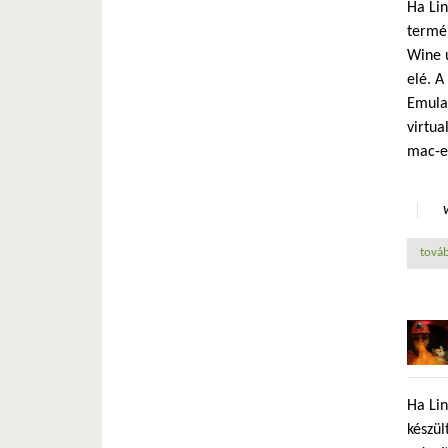
Ha Lin
termék
Wine ú
elé. A
Emulat
virtua
mac-e
továb
Ha Lin
készül