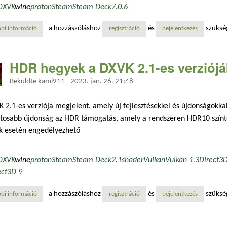
DXVK
wine
proton
Steam
Steam Deck
7.0.6
a hozzászóláshoz
és
szüksé
bi információ
még több játék lesz használható linux-on tartalommal kapcsolatosan
regisztráció
bejelentkezés
HDR hegyek a DXVK 2.1-es verziój
Beküldte
kami911
-
2023. jan. 26. 21:48
 2.1-es verziója megjelent, amely új fejlesztésekkel és újdonságokkal
ntosabb újdonság az HDR támogatás, amely a rendszeren HDR10 színt
ok esetén engedélyezhető
DXVK
wine
proton
Steam
Steam Deck
2.1
shader
Vulkan
Vulkan 1.3
Direct3
ect3D 9
a hozzászóláshoz
és
szüksé
bi információ
hdr hegyek a dxvk 2.1-es verziójában tartalommal kapcsolatosan
regisztráció
bejelentkezés