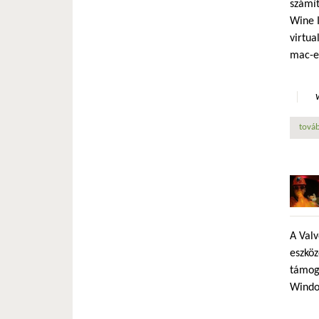
számít
Wine I
virtua
mac-e
továb
A Val
eszköz
támoga
Windo