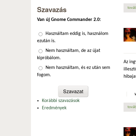
Szavazás
továb
Van új Gnome Commander 2.0:
Választások
Használtam eddig is, használom
ezután is.
Nem használtam, de az újat
kipróbálom.
Az ing
Nem használtam, és ez után sem
illesz
fogom.
hibaja
Korábbi szavazások
továb
Eredmények