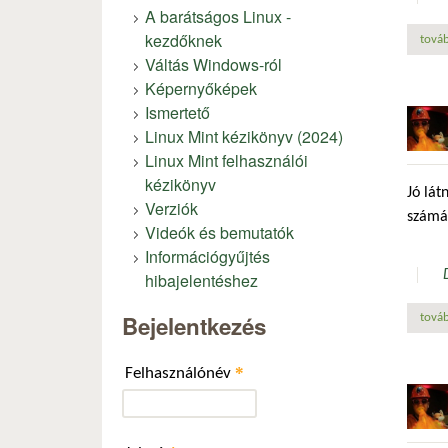
A barátságos Linux -
kezdőknek
továb
Váltás Windows-ról
Képernyőképek
Ismertető
Linux Mint kézikönyv (2024)
Linux Mint felhasználói
kézikönyv
Jó lát
Verziók
számár
Videók és bemutatók
Információgyűjtés
hibajelentéshez
Bejelentkezés
továb
*
Felhasználónév