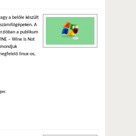
agy a belőle készült
ő számítógépeken. A
verzióban a publikum
WINE – Wine Is Not
t mondjuk
megfelelő linux-os,
ges