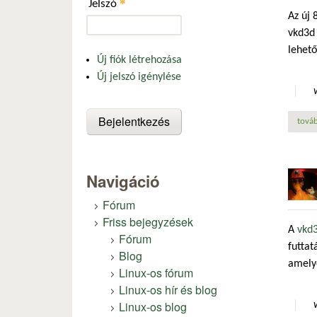
*
Jelszó
Az új 
vkd3d 
lehető
Új fiók létrehozása
Új jelszó igénylése
továb
Navigáció
Fórum
Friss bejegyzések
A
vkd
Fórum
futtat
Blog
amelye
Linux-os fórum
Linux-os hír és blog
Linux-os blog