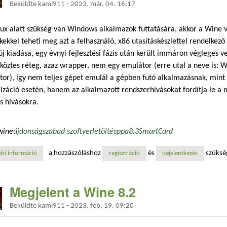
Beküldte
kami911
-
2023. már. 04. 16:17
ux alatt szükség van Windows alkalmazok futtatására, akkor a Wine v
ekkel teheti meg azt a felhasználó, x86 utasításkészlettel rendelkez
j kiadása, egy évnyi fejlesztési fázis után került immáron végleges 
 köztes réteg, azaz wrapper, nem egy emulátor (erre utal a neve is: 
or), így nem teljes gépet emulál a gépben futó alkalmazásnak, min
lizáció esetén, hanem az alkalmazott rendszerhívásokat fordítja le a 
s hívásokra.
wine
újdonság
szabad szoftver
letöltés
ppa
8.3
SmartCard
a hozzászóláshoz
és
szüksé
bi információ
megjelent a wine 8.3 tartalommal kapcsolatosan
regisztráció
bejelentkezés
Megjelent a Wine 8.2
Beküldte
kami911
-
2023. feb. 19. 09:20