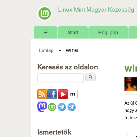
Linux Mint Magyar Közösség
Főmenü
☰
Start
Régi gép
»
wine
Címlap
Jelenlegi hely
wi
Keresés az oldalon
Keresés
Az új 
hogy a
fejles
Ismertetők