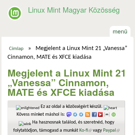
Ugrás a tartalomra
Linux Mint Magyar Közösség
menü
»
Megjelent a Linux Mint 21 „Vanessa”
Címlap
Jelenlegi hely
Cinnamon, MATE és XFCE kiadása
Megjelent a Linux Mint 21
„Vanessa” Cinnamon,
MATE és XFCE kiadása
Ez az oldal a közösségért készül.
Kövess minket máshol is:
Ha hasznosnak találod, és szeretnéd, hogy
folytatódjon, támogasd a munkát
Ko-fi
(külső hivatkozás)
vagy
Paypal
(külső