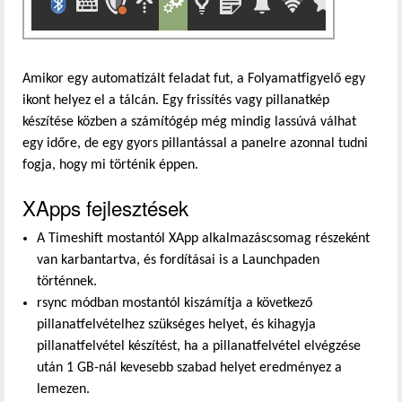
Amikor egy automatizált feladat fut, a Folyamatfigyelő egy
ikont helyez el a tálcán. Egy frissítés vagy pillanatkép
készítése közben a számítógép még mindig lassúvá válhat
egy időre, de egy gyors pillantással a panelre azonnal tudni
fogja, hogy mi történik éppen.
XApps fejlesztések
A Timeshift mostantól XApp alkalmazáscsomag részeként
van karbantartva, és fordításai is a Launchpaden
történnek.
rsync módban mostantól kiszámítja a következő
pillanatfelvételhez szükséges helyet, és kihagyja
pillanatfelvétel készítést, ha a pillanatfelvétel elvégzése
után 1 GB-nál kevesebb szabad helyet eredményez a
lemezen.