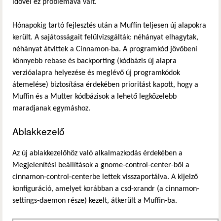
idővel ez problémává vált.
Hónapokig tartó fejlesztés után a Muffin teljesen új alapokra
került. A sajátosságait felülvizsgálták: néhányat elhagytak,
néhányat átvittek a Cinnamon-ba. A programkód jövőbeni
könnyebb rebase és backporting (kódbázis új alapra
verzióalapra helyezése és meglévő új programkódok
átemelése) biztosítása érdekében prioritást kapott, hogy a
Muffin és a Mutter kódbázisok a lehető legközelebb
maradjanak egymáshoz.
Ablakkezelő
Az új ablakkezelőhöz való alkalmazkodás érdekében a
Megjelenítési beállítások a gnome-control-center-ből a
cinnamon-control-centerbe lettek visszaportálva. A kijelző
konfiguráció, amelyet korábban a csd-xrandr (a cinnamon-
settings-daemon része) kezelt, átkerült a Muffin-ba.