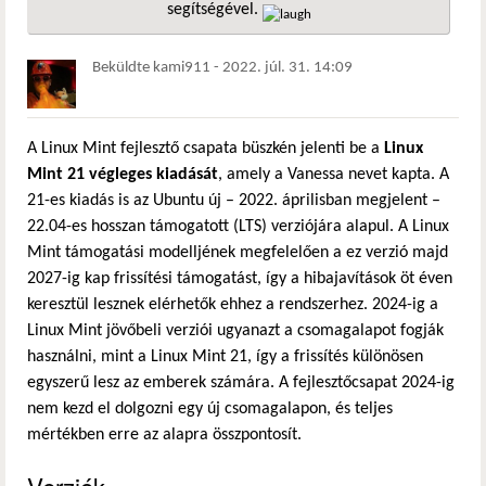
segítségével.
hivatkozá
Beküldte
kami911
-
2022. júl. 31. 14:09
A Linux Mint fejlesztő csapata büszkén jelenti be a
Linux
Mint 21 végleges kiadását
, amely a Vanessa nevet kapta. A
21-es kiadás is az Ubuntu új – 2022. áprilisban megjelent –
22.04-es hosszan támogatott (LTS) verziójára alapul. A Linux
Mint támogatási modelljének megfelelően a ez verzió majd
2027-ig kap frissítési támogatást, így a hibajavítások öt éven
keresztül lesznek elérhetők ehhez a rendszerhez. 2024-ig a
Linux Mint jövőbeli verziói ugyanazt a csomagalapot fogják
használni, mint a Linux Mint 21, így a frissítés különösen
egyszerű lesz az emberek számára. A fejlesztőcsapat 2024-ig
nem kezd el dolgozni egy új csomagalapon, és teljes
mértékben erre az alapra összpontosít.
Verziók