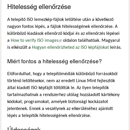
Hitelesség ellenőrzése
A telepítő ISO lemezkép-fájlok letöltése után a következő
nagyon fontos lépés, a fájlok hitelességének ellenőrzése. A
különböző kiadások ellenőrző kódjai és az ellenőrzés lépései
a
How to verify ISO images
(külső hivatkozás)
oldalon találhatóak. Magyarul
is elkészült a
Hogyan ellenőrizheted az ISO képfájlokat
leírás.
Miért fontos a hitelesség ellenőrzése?
Előfordulhat, hogy a telepítőmédiák különböző forrásokból
történő letöltésekor, nem az eredeti Linux Mint fejlesztők
által kiadott ISO képfájlt töltöttük le. Az ilyen telepítők
tartalmazhatnak a rendszerhez utólag hozzáadott kártékony
kódokat, programokat, amelyek biztonsági kockázatot
jelentenek. Ennek a veszélynek az elkerüléséhez ajánlott
lépés a telepítők hitelességének ellenőrzése.
Újdonságok