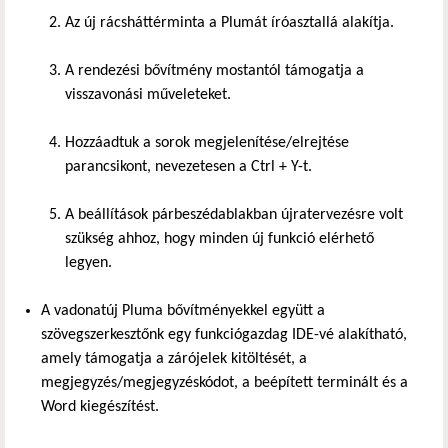
Az új rácsháttérminta a Plumát íróasztallá alakítja.
A rendezési bővítmény mostantól támogatja a
visszavonási műveleteket.
Hozzáadtuk a sorok megjelenítése/elrejtése
parancsikont, nevezetesen a Ctrl + Y-t.
A beállítások párbeszédablakban újratervezésre volt
szükség ahhoz, hogy minden új funkció elérhető
legyen.
A vadonatúj Pluma bővítményekkel együtt a
szövegszerkesztőnk egy funkciógazdag IDE-vé alakítható,
amely támogatja a zárójelek kitöltését, a
megjegyzés/megjegyzéskódot, a beépített terminált és a
Word kiegészítést.