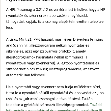
A HPLIP csomag a 3.21.12-es verzióra lett frissítve, hogy a HP
nyomtatók és szkennerek (lapolvasók) a legfrissebb
támogatást kapják. Ez a csomag alapértelmezetten telepítve
lesz.
A Linux Mint 21 IPP-t használ, más néven Driverless Printing
and Scanning (illesztőprogram nélküli nyomtatás és
szkennelés, azaz egy szabványos protokollt, amely
illesztőprogramok használata nélkül kommunikál a
nyomtatóval vagy szkennerrel). A legtöbb nyomtatóhoz és
szkennerhez nincs szükség illesztőprogramokra, az eszközt
automatikusan felismeri.
Ha a nyomtatót vagy szkennert nem tudja működésre bírni,
tiltsa le a nyomtató nélküli nyomtatást és lapolvasást az „ipp-
usb” és az „airscan” csomagok eltávolításával. Ezután
telepítse a gyártótól származó illesztőprogramokat.
További
információ a nyomtatással és szkenneléssel kapcsolatban itt