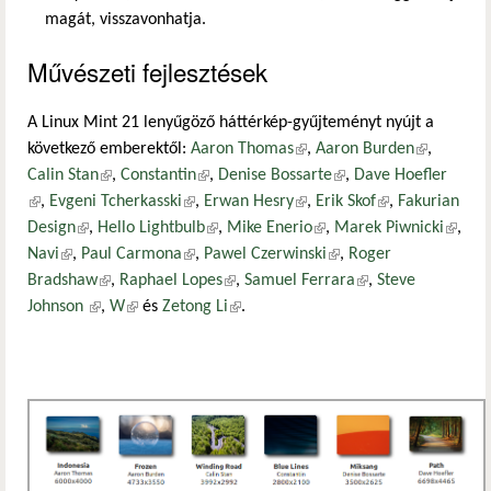
magát, visszavonhatja.
Művészeti fejlesztések
A Linux Mint 21 lenyűgöző háttérkép-gyűjteményt nyújt a
következő emberektől:
Aaron Thomas
(külső hivatkozás)
,
Aaron Burden
(külső
,
Calin Stan
(külső hivatkozás)
,
Constantin
(külső hivatkozás)
,
Denise Bossarte
(külső hivatkozás)
,
Dave Hoefler
hivatkozás
(külső hivatkozás)
,
Evgeni Tcherkasski
(külső hivatkozás)
,
Erwan Hesry
(külső hivatkozás)
,
Erik Skof
(külső
,
Fakurian
Design
(külső hivatkozás)
,
Hello Lightbulb
(külső hivatkozás)
,
Mike Enerio
(külső hivatkozás)
,
Marek Piwnicki
hivatkozás)
(külső
,
Navi
(külső hivatkozás)
,
Paul Carmona
(külső hivatkozás)
,
Pawel Czerwinski
(külső hivatkozás)
,
Roger
hivatk
Bradshaw
(külső hivatkozás)
,
Raphael Lopes
(külső hivatkozás)
,
Samuel Ferrara
(külső hivatkozás)
,
Steve
Johnson
(külső hivatkozás)
,
W
(külső hivatkozás)
és
Zetong Li
(külső hivatkozás)
.