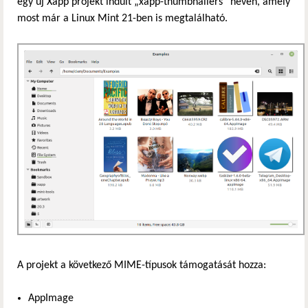
egy új Xapp projekt indult „xapp-thumbnailers” néven, amely
most már a Linux Mint 21-ben is megtalálható.
A projekt a következő MIME-típusok támogatását hozza:
AppImage