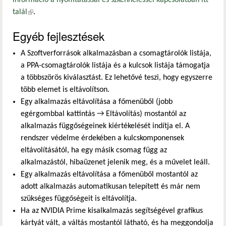
talál
(külső hivatkozás)
.
Egyéb fejlesztések
A Szoftverforrások alkalmazásban a csomagtárolók listája,
a PPA-csomagtárolók listája és a kulcsok listája támogatja
a többszörös kiválasztást. Ez lehetővé teszi, hogy egyszerre
több elemet is eltávolítson.
Egy alkalmazás eltávolítása a főmenüből (jobb
egérgombbal kattintás → Eltávolítás) mostantól az
alkalmazás függőségeinek kiértékelését indítja el. A
rendszer védelme érdekében a kulcskomponensek
eltávolításától, ha egy másik csomag függ az
alkalmazástól, hibaüzenet jelenik meg, és a művelet leáll.
Egy alkalmazás eltávolítása a főmenüből mostantól az
adott alkalmazás automatikusan telepített és már nem
szükséges függőségeit is eltávolítja.
Ha az NVIDIA Prime kisalkalmazás segítségével grafikus
kártyát vált, a váltás mostantól látható, és ha meggondolja