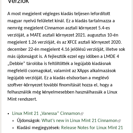
A most megjelent végleges kiadás teljesen lefordított
magyar nyelvű felületet kínál. Ez a kiadás tartalmazza a
nemrég megjelent Cinnamon asztali környezet 5.4-es
verzióját, a MATE asztali környezet 2021. augusztus 10-én
megjelent 1.26 verzióját, és az XFCE asztali környezet 2020.
december 22-én megjelent 4.16 jelölésű verzióját, illetve sok
más újdonságot is. A fejlesztők ezzel egy időben a LMDE 4
„Debbie” tárolóba is feltöltötték a legújabb kiadásnak
megfelelő csomagokat, valamint az XApps alkalmazások
legújabb verzióját. Ez a kiadás elsősorban a meglévő
szoftver-környezet további finomítását hozza el, hogy a
felhasználók még kényelmesebben használhassák a Linux
Mint rendszert.
Linux Mint 21 „Vanessa” Cinnamon
(külső hivatkozás)
Újdonságok:
What’s new in Linux Mint 21 Cinnamon
(külső
Kiadási megjegyzések:
Release Notes for Linux Mint 21
hivatkoz