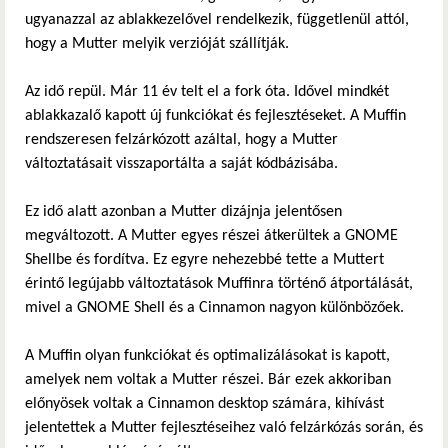
ugyanazzal az ablakkezelővel rendelkezik, függetlenül attól,
hogy a Mutter melyik verzióját szállítják.
Az idő repül. Már 11 év telt el a fork óta. Idővel mindkét
ablakkazalő kapott új funkciókat és fejlesztéseket. A Muffin
rendszeresen felzárkózott azáltal, hogy a Mutter
változtatásait visszaportálta a saját kódbázisába.
Ez idő alatt azonban a Mutter dizájnja jelentősen
megváltozott. A Mutter egyes részei átkerültek a GNOME
Shellbe és fordítva. Ez egyre nehezebbé tette a Muttert
érintő legújabb változtatások Muffinra történő átportálását,
mivel a GNOME Shell és a Cinnamon nagyon különbözőek.
A Muffin olyan funkciókat és optimalizálásokat is kapott,
amelyek nem voltak a Mutter részei. Bár ezek akkoriban
előnyösek voltak a Cinnamon desktop számára, kihívást
jelentettek a Mutter fejlesztéseihez való felzárkózás során, és