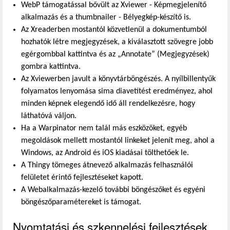
WebP támogatással bővült az Xviewer - Képmegjelenítő
alkalmazás és a thumbnailer - Bélyegkép-készítő is.
Az Xreaderben mostantól közvetlenül a dokumentumból
hozhatók létre megjegyzések, a kiválasztott szövegre jobb
egérgombbal kattintva és az „Annotate” (Megjegyzések)
gombra kattintva.
Az Xviewerben javult a könyvtárböngészés. A nyílbillentyűk
folyamatos lenyomása sima diavetítést eredményez, ahol
minden képnek elegendő idő áll rendelkezésre, hogy
láthatóvá váljon.
Ha a Warpinator nem talál más eszközöket, egyéb
megoldások mellett mostantól linkeket jelenít meg, ahol a
Windows, az Android és iOS kiadásai tölthetőek le.
A Thingy tömeges átnevező alkalmazás felhasználói
felületet érintő fejlesztéseket kapott.
A Webalkalmazás-kezelő további böngészőket és egyéni
böngészőparamétereket is támogat.
Nyomtatási és szkennelési fejlesztések