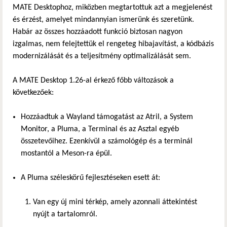
MATE Desktophoz, miközben megtartottuk azt a megjelenést
és érzést, amelyet mindannyian ismerünk és szeretünk.
Habár az összes hozzáadott funkció biztosan nagyon
izgalmas, nem felejtettük el rengeteg hibajavítást, a kódbázis
modernizálását és a teljesítmény optimalizálását sem.
A MATE Desktop 1.26-al érkező főbb változások a
következőek:
Hozzáadtuk a Wayland támogatást az Atril, a System
Monitor, a Pluma, a Terminal és az Asztal egyéb
összetevőihez. Ezenkívül a számológép és a terminál
mostantól a Meson-ra épül.
A Pluma széleskörű fejlesztéseken esett át:
Van egy új mini térkép, amely azonnali áttekintést
nyújt a tartalomról.