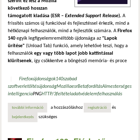
szerint ez lesz a Mozilla
következő hosszan
támogatott kiadása (ESR –
Extended Support Release
).
A
frissítés számos új funkcióval és fejlesztéssel érkezik, mind a
hétköznapi felhasználók, mind a fejlesztők számára. A
Firefox
140
egyik legfigyelemreméltóbb újdonsága az
"Lapok
ürítése"
(Unload Tab) funkció, amely lehetővé teszi, hogy a
felhasználók
egy vagy több lapot jobb kattintással
kiürítsenek
, így csökkentve a böngésző memória- és proce
Firefox
újdonságok
140
szabad
szoftver
letöltés
újdonság
Mozilla
esr
Beta
fordítás
AI
mesterséges
intelligencia
PNG
HTTP/3
feltétel
adatvédelem
felhasználás
a hozzászóláshoz
és
további információ
a firefox 140 béta megérkezett – ez lesz a következő esr-v
regisztráció
szükséges
bejelentkezés