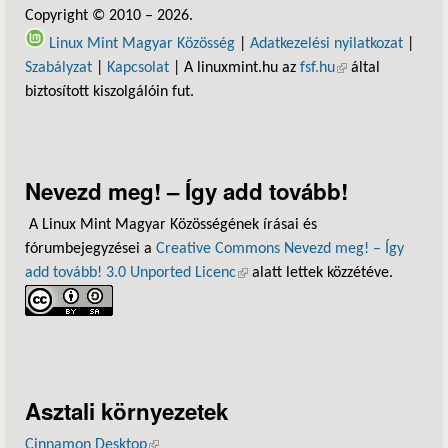
Copyright © 2010 – 2026.
Linux Mint Magyar Közösség
|
Adatkezelési nyilatkozat
|
Szabályzat
|
Kapcsolat
| A linuxmint.hu az
fsf.hu
(külső hivatkozás)
által
biztosított kiszolgálóin fut.
Nevezd meg! – Így add tovább!
A Linux Mint Magyar Közösségének írásai és
fórumbejegyzései a
Creative Commons Nevezd meg! – Így
add tovább! 3.0 Unported Licenc
(külső hivatkozás)
alatt lettek közzétéve.
Asztali környezetek
Cinnamon Desktop
(külső hivatkozás)