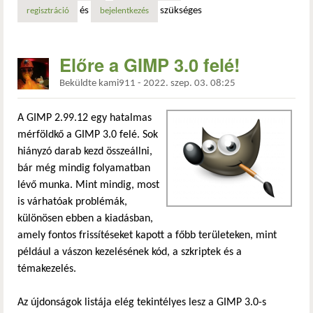
és
szükséges
regisztráció
bejelentkezés
Előre a GIMP 3.0 felé!
Beküldte
kami911
-
2022. szep. 03. 08:25
A GIMP 2.99.12 egy hatalmas
mérföldkő a GIMP 3.0 felé. Sok
hiányzó darab kezd összeállni,
bár még mindig folyamatban
lévő munka. Mint mindig, most
is várhatóak problémák,
különösen ebben a kiadásban,
amely fontos frissítéseket kapott a főbb területeken, mint
például a vászon kezelésének kód, a szkriptek és a
témakezelés.
Az újdonságok listája elég tekintélyes lesz a GIMP 3.0-s