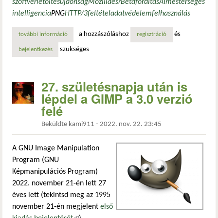
szoftver
letöltés
újdonság
Mozilla
esr
Beta
fordítás
AI
mesterséges
intelligencia
PNG
HTTP/3
feltétel
adatvédelem
felhasználás
a hozzászóláshoz
és
további információ
firefox 139: elérhető a nyilvános bétatesztelésre – mit vá
regisztráció
szükséges
bejelentkezés
27. születésnapja után is
lépdel a GIMP a 3.0 verzió
felé
Beküldte
kami911
-
2022. nov. 22. 23:45
A GNU Image Manipulation
Program (GNU
Képmanipulációs Program)
2022. november 21-én lett 27
éves lett (tekintsd meg az 1995
november 21-én megjelent
első