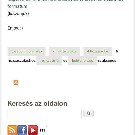
formatum
(köszönjük)
Enjoy. :)
a
további információ
a képernyőkép mentési formátumának megváltoztatása (gn
kimarite blogja
4 hozzászólás
hozzászóláshoz
és
szükséges
regisztráció
bejelentkezés
Keresés az oldalon
Keresés