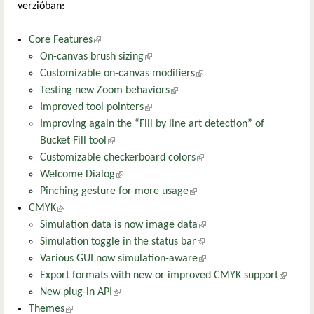
verzióban:
Core Features
(külső hivatkozás)
On-canvas brush sizing
(külső hivatkozás)
Customizable on-canvas modifiers
(külső hivatkozás)
Testing new Zoom behaviors
(külső hivatkozás)
Improved tool pointers
(külső hivatkozás)
Improving again the “Fill by line art detection” of
Bucket Fill tool
(külső hivatkozás)
Customizable checkerboard colors
(külső hivatkozás)
Welcome Dialog
(külső hivatkozás)
Pinching gesture for more usage
(külső hivatkozás)
CMYK
(külső hivatkozás)
Simulation data is now image data
(külső hivatkozás)
Simulation toggle in the status bar
(külső hivatkozás)
Various GUI now simulation-aware
(külső hivatkozás)
Export formats with new or improved CMYK support
(külső
New plug-in API
(külső hivatkozás)
hivatko
Themes
(külső hivatkozás)