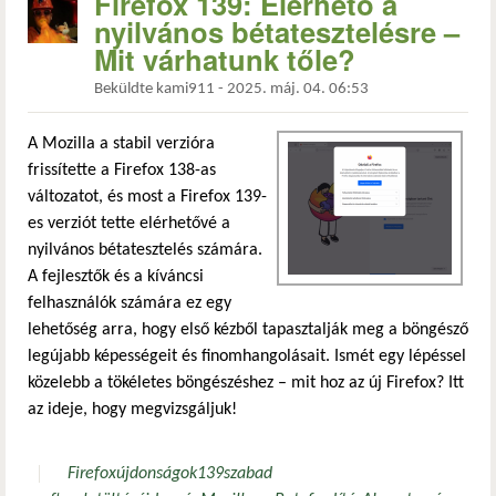
Firefox 139: Elérhető a
nyilvános bétatesztelésre –
Mit várhatunk tőle?
Beküldte
kami911
-
2025. máj. 04. 06:53
A Mozilla a stabil verzióra
frissítette a Firefox 138-as
változatot, és most a Firefox 139-
es verziót tette elérhetővé a
nyilvános bétatesztelés számára.
A fejlesztők és a kíváncsi
felhasználók számára ez egy
lehetőség arra, hogy első kézből tapasztalják meg a böngésző
legújabb képességeit és finomhangolásait. Ismét egy lépéssel
közelebb a tökéletes böngészéshez – mit hoz az új Firefox? Itt
az ideje, hogy megvizsgáljuk!
Firefox
újdonságok
139
szabad