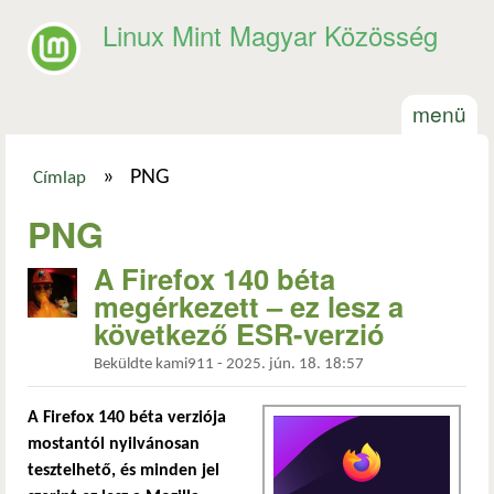
Ugrás a tartalomra
Linux Mint Magyar Közösség
menü
»
PNG
Címlap
Jelenlegi hely
PNG
A Firefox 140 béta
megérkezett – ez lesz a
következő ESR-verzió
Beküldte
kami911
-
2025. jún. 18. 18:57
A Firefox 140 béta verziója
mostantól nyilvánosan
tesztelhető, és minden jel