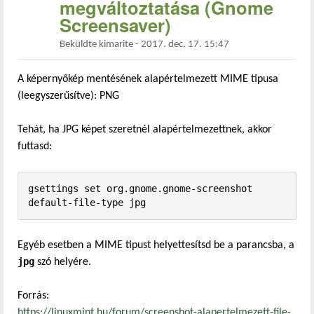
megváltoztatása (Gnome
Screensaver)
Beküldte
kimarite
-
2017. dec. 17. 15:47
A képernyőkép mentésének alapértelmezett MIME tipusa
(leegyszerűsítve): PNG
Tehát, ha JPG képet szeretnél alapértelmezettnek, akkor
futtasd:
gsettings set org.gnome.gnome-screenshot 
default-file-type jpg
Egyéb esetben a MIME tipust helyettesítsd be a parancsba, a
jpg
szó helyére.
Forrás:
https://linuxmint.hu/forum/screenshot-alapertelmezett-file-