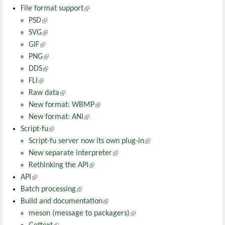
File format support
(külső hivatkozás)
PSD
(külső hivatkozás)
SVG
(külső hivatkozás)
GIF
(külső hivatkozás)
PNG
(külső hivatkozás)
DDS
(külső hivatkozás)
FLI
(külső hivatkozás)
Raw data
(külső hivatkozás)
New format: WBMP
(külső hivatkozás)
New format: ANI
(külső hivatkozás)
Script-fu
(külső hivatkozás)
Script-fu server now its own plug-in
(külső hivatkozás)
New separate interpreter
(külső hivatkozás)
Rethinking the API
(külső hivatkozás)
API
(külső hivatkozás)
Batch processing
(külső hivatkozás)
Build and documentation
(külső hivatkozás)
meson (message to packagers)
(külső hivatkozás)