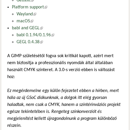
Gettext
(külső hivatkozás)
Platform support
(külső hivatkozás)
Wayland
(külső hivatkozás)
macOS
(külső hivatkozás)
babl and GEGL
(külső hivatkozás)
babl 0.1.94/0.1.96
(külső hivatkozás)
GEGL 0.4.38
(külső hivatkozás)
A GIMP születésétől fogva sok kritikát kapott, azért mert
nem biztosítja a professzionális nyomdák által általában
használt CMYK színteret. A 3.0-s verzió ebben is változást
hoz:
Ez megérdemelne egy külön fejezetet ebben a hírben, mert
hála az új GSoC diákunknak, a dolgok itt elég gyorsan
haladtak, nem csak a CMYK, hanem a színtérinváziós projekt
egésze tekintetében is. Rengeteg színkonverziót és
megjelenítést kellett újragondolnunk a program különböző
részein.