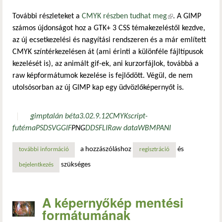
További részleteket a
CMYK részben tudhat meg
(külső
. A GIMP
számos újdonságot hoz a GTK+ 3 CSS témakezeléstől kezdve,
hivatkozás)
az új ecsetkezelési és nagyítási rendszeren és a már említett
CMYK színtérkezelésen át (ami érinti a különféle fájltípusok
kezelését is), az animált gif-ek, ani kurzorfájlok, továbbá a
raw képformátumok kezelése is fejlődött. Végül, de nem
utolsósorban az új GIMP kap egy üdvözlőképernyőt is.
gimp
talán béta
3.0
2.9.12
CMYK
script-
fu
téma
PSD
SVG
GIF
PNG
DDS
FLI
Raw data
WBMP
ANI
a hozzászóláshoz
és
további információ
előre a gimp 3.0 felé! tartalommal kapcsolatosan
regisztráció
szükséges
bejelentkezés
A képernyőkép mentési
formátumának