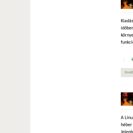
Kiadás
időben
környe
funkci
továb
A Linu
héber 
Jelent