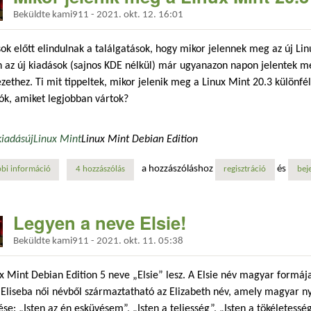
Beküldte
kami911
-
2021. okt. 12. 16:01
ok előtt elindulnak a találgatások, hogy mikor jelennek meg az új Lin
 az új kiadások (sajnos KDE nélkül) már ugyanazon napon jelentek me
zethez. Ti mit tippeltek, mikor jelenik meg a Linux Mint 20.3 különfé
ók, amiket legjobban vártok?
kiadás
új
Linux Mint
Linux Mint Debian Edition
a hozzászóláshoz
és
bi információ
mikor jelenik meg a linux mint 20.3? tartalommal kapcsolatosan
4 hozzászólás
regisztráció
bej
Legyen a neve Elsie!
Beküldte
kami911
-
2021. okt. 11. 05:38
x Mint Debian Edition 5 neve „Elsie” lesz. A Elsie név magyar formáj
Eliseba női névből származtatható az Elizabeth név, amely magyar ny
ése: „Isten az én esküvésem”, „Isten a teljesség”, „Isten a tökéletessé