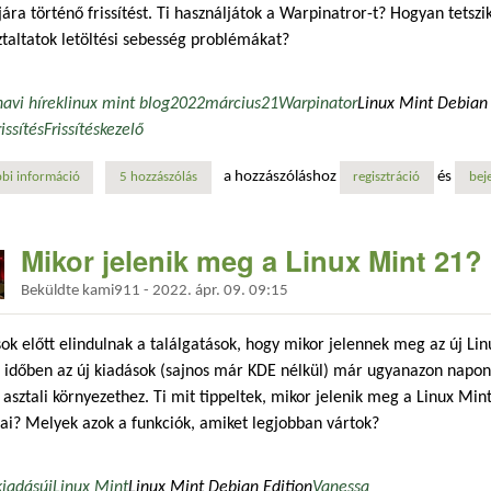
jára történő frissítést. Ti használjátok a Warpinatror-t? Hogyan tetszi
taltatok letöltési sebesség problémákat?
havi hírek
linux mint blog
2022
március
21
Warpinator
Linux Mint Debian 
rissítés
Frissítéskezelő
a hozzászóláshoz
és
bi információ
linux mint blog havi hírek - 2022. március tartalommal kapcsolatosan
5 hozzászólás
regisztráció
bej
Mikor jelenik meg a Linux Mint 21?
Beküldte
kami911
-
2022. ápr. 09. 09:15
ok előtt elindulnak a találgatások, hogy mikor jelennek meg az új Lin
 időben az új kiadások (sajnos már KDE nélkül) már ugyanazon napon
 asztali környezethez. Ti mit tippeltek, mikor jelenik meg a Linux Min
ai? Melyek azok a funkciók, amiket legjobban vártok?
kiadás
új
Linux Mint
Linux Mint Debian Edition
Vanessa