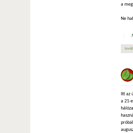
a megú
Ne hab
továb
Itt az
a 21-e
hálóza
haszná
próbál
augusz