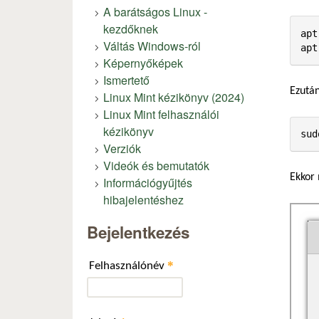
A barátságos Linux -
kezdőknek
apt
Váltás Windows-ról
apt
Képernyőképek
Ismertető
Ezután
Linux Mint kézikönyv (2024)
Linux Mint felhasználói
kézikönyv
sud
Verziók
Videók és bemutatók
Ekkor 
Információgyűjtés
hibajelentéshez
Bejelentkezés
*
Felhasználónév