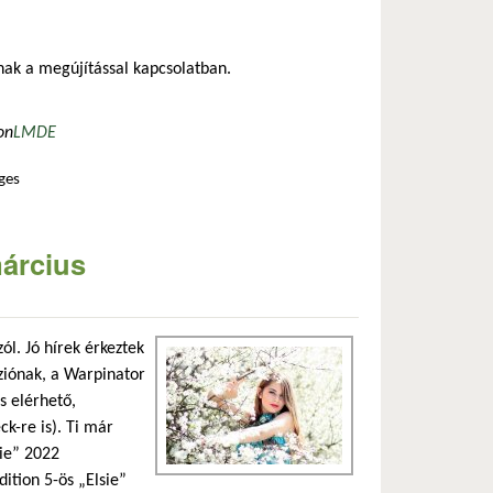
nak a megújítással kapcsolatban.
on
LMDE
ges
március
ól. Jó hírek érkeztek
rziónak, a Warpinator
s elérhető,
k-re is). Ti már
bie” 2022
dition 5-ös „Elsie”