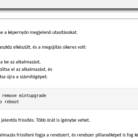
e a képernyőn megjelenő utasításokat.
eszköz elkészült, és a megújítás sikeres volt:
ja be az alkalmazást,
olítsa el az alkalmazást, és
ítsa újra a számítógépet.
 remove mintupgrade

o reboot
 jelentős frissítés. Több órát is igénybe vehet.
almazás frissíteni fogja a rendszert, és rendszer pillanatképet is fog k