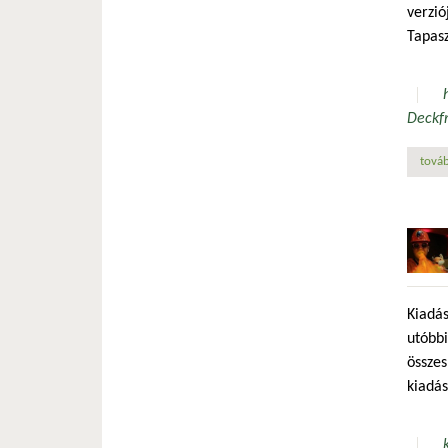
verzió
Tapasz
Deck
f
továb
Kiadás
utóbbi
összes
kiadás