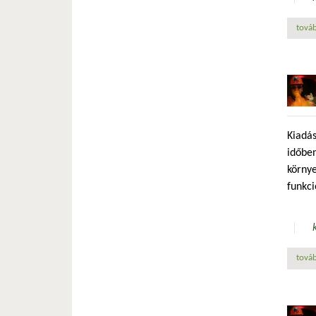
továb
Kiadás
időben
környe
funkci
továb