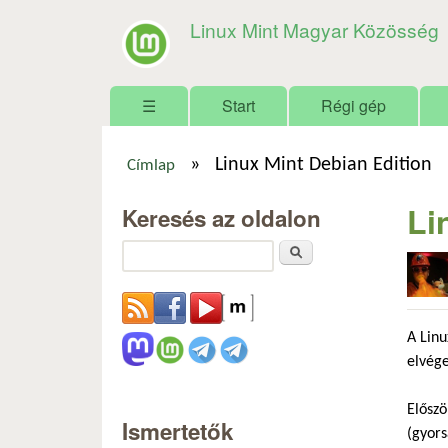
Linux Mint Magyar Közösség
Főmenü
☰
Start
Régi gép
»
Linux Mint Debian Edition
Címlap
Jelenlegi hely
Li
Keresés az oldalon
Keresés
A Linu
elvége
Előszö
Ismertetők
(gyors