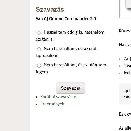
Szavazás
Van új Gnome Commander 2.0:
Kövess
Választások
Használtam eddig is, használom
ezután is.
Ha az 
Nem használtam, de az újat
kipróbálom.
Zár
Nem használtam, és ez után sem
Táv
fogom.
Ind
apt
sud
Korábbi szavazások
Eredmények
Ez egy
Az alk