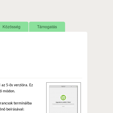
Közösség
Támogatás
 az 5-ös verzióra. Ez
ező módon.
 parancsok terminálba
ténő beírásával: