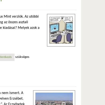
ux Mint verziók. Az utóbbi
g az összes asztali
le kiadásai? Melyek azok a
szükséges
elentkezés
a nem ismert. A
elven Erzsébet.
g”. Az Erzsébetek