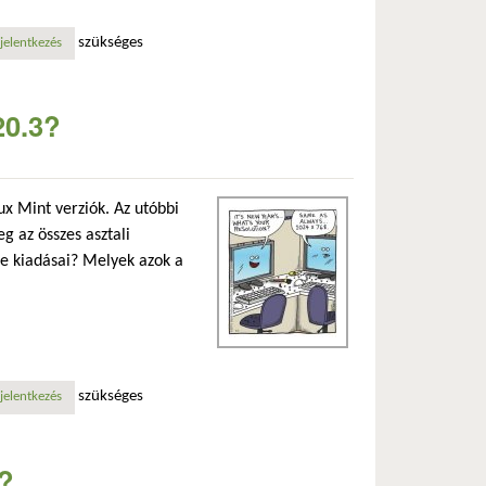
szükséges
jelentkezés
20.3?
ux Mint verziók. Az utóbbi
g az összes asztali
le kiadásai? Melyek azok a
szükséges
jelentkezés
3?