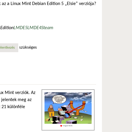
k az a Linux Mint Debian Edition 5 „Elsie” verziója?
Edition
LMDE5
LMDE4
Steam
szükséges
elentkezés
ux Mint verziók. Az
 jelentek meg az
t 21 különféle