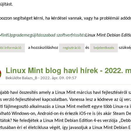
jítást.
ozzon segítséget kérni, ha kérdései vannak, vagy ha problémái adód
MintUpgrade
megújítás
szabad szoftver
frissítés
Linux Mint Debian Editi
a hozzászóláshoz
és
szüksé
bi információ
frissítés az lmde 5-re tartalommal kapcsolatosan
regisztráció
bejelentkezés
Linux Mint blog havi hírek - 2022. 
Beküldte
Balazs_B
-
2022. ápr. 09. 09:57
 újabb havi összesítés amely a Linux Mint március havi fejlesztéséről sz
s verzió fejlesztésével kapcsolatban. Vanessa lesz a kódneve az új ve
ti fájlmegosztó alkalmazás a Linux Mint mellett egyre több Linux-ra i
lható Windows-on, Android-on és érkezik iOS-re is (és akár Steam Dec
tátok? Ne feledjétek a Linux Mint Debian Edition 4-es verziója „Deb
tusában éri el életciklusa végét, így javasoljuk a Linux Mint Debian E