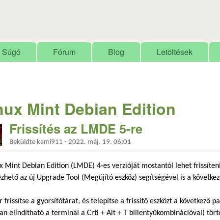
Ugrás a tartalomra
Súgó
Fórum
Blog
Letöltések
nux Mint Debian Edition
Frissítés az LMDE 5-re
Beküldte
kami911
-
2022. máj. 19. 06:01
x Mint Debian Edition (LMDE) 4-es verzióját mostantól lehet frissíteni
zhető az új Upgrade Tool (Megújító eszköz) segítségével is a követk
r frissítse a gyorsítótárat, és telepítse a frissítő eszközt a következő
an elindítható a terminál a Crtl + Alt + T billentyűkombinációval) tör