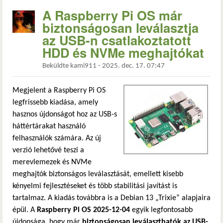
A Raspberry Pi OS már
biztonságosan leválasztja
az USB-n csatlakoztatott
HDD és NVMe meghajtókat
Beküldte
kami911
-
2025. dec. 17. 07:47
Megjelent a Raspberry Pi OS
legfrissebb kiadása, amely
hasznos újdonságot hoz az USB-s
háttértárakat használó
felhasználók számára. Az új
verzió lehetővé teszi a
merevlemezek és NVMe
meghajtók biztonságos leválasztását, emellett kisebb
kényelmi fejlesztéseket és több stabilitási javítást is
tartalmaz. A kiadás továbbra is a Debian 13 „Trixie” alapjaira
épül. A
Raspberry Pi OS 2025-12-04
egyik legfontosabb
újdonsága, hogy már
biztonságosan leválaszthatók az USB-