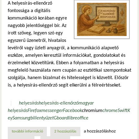
A helyesírás-ellenőrző
fontossága a digitális
kommunikáció korában egyre
nagyobb jelentőséggel bír. Az
írott szöveg, legyen szó egy
egyszerű üzenetről, hivatalos
levélről vagy üzleti anyagról, a kommunikáció alapvető
eszköze, amelyen keresztül információkat, gondolatokat és
érzelmeket közvetítünk. Ebben a folyamatban a helyesírás
megfelelő használata nem csupán az esztétikai szempontokat
szolgálja, hanem bizalmat és hitelességet is közvetít. Először
is, a helyesírás-ellenőrző segít elkerülni a félreértéseket.
helyesírás
helyesírás-ellenőrző
magyar
helyesírás
Firefox
messenger
Facebook
chromium
chrome
SwiftK
ey
Samsung
billentyűzet
Gboard
libreoffice
a hozzászóláshoz
további információ
magyar helyesírás-ellenőrző tartalommal kapcsolatosan
2 hozzászólás