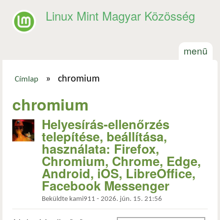
Ugrás a tartalomra
Linux Mint Magyar Közösség
menü
»
chromium
Címlap
Jelenlegi hely
chromium
Helyesírás-ellenőrzés
telepítése, beállítása,
használata: Firefox,
Chromium, Chrome, Edge,
Android, iOS, LibreOffice,
Facebook Messenger
Beküldte
kami911
-
2026. jún. 15. 21:56