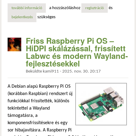
a hozzászóláshoz
és
további információ
raspberry pi imager 2.0 – megújult felület, eszközfelismeré
regisztráció
szükséges
bejelentkezés
Friss Raspberry Pi OS –
HiDPI skálázással, frissített
Labwc és modern Wayland-
fejlesztésekkel
Beküldte
kami911
-
2025. nov. 30. 20:17
A Debian alapú Raspberry Pi OS
(korábban Raspbian) rendszert új
funkciókkal frissítették, különös
tekintettel a Wayland
támogatásra, a
komponensfrissítésekre és egy
sor hibajavításra. A Raspberry Pi