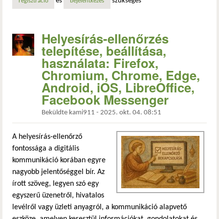
és
szükséges
regisztráció
bejelentkezés
Helyesírás-ellenőrzés
telepítése, beállítása,
használata: Firefox,
Chromium, Chrome, Edge,
Android, iOS, LibreOffice,
Facebook Messenger
Beküldte
kami911
-
2025. okt. 04. 08:51
A helyesírás-ellenőrző
fontossága a digitális
kommunikáció korában egyre
nagyobb jelentőséggel bír. Az
írott szöveg, legyen szó egy
egyszerű üzenetről, hivatalos
levélről vagy üzleti anyagról, a kommunikáció alapvető