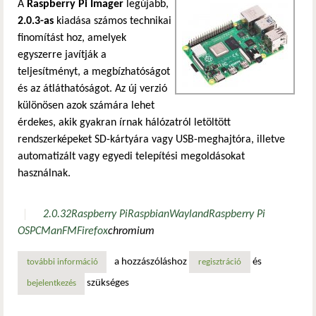
A
Raspberry Pi Imager
legújabb,
2.0.3-as
kiadása számos technikai
finomítást hoz, amelyek
egyszerre javítják a
teljesítményt, a megbízhatóságot
és az átláthatóságot. Az új verzió
különösen azok számára lehet
érdekes, akik gyakran írnak hálózatról letöltött
rendszerképeket SD-kártyára vagy USB-meghajtóra, illetve
automatizált vagy egyedi telepítési megoldásokat
használnak.
2.0.3
2
Raspberry Pi
Raspbian
Wayland
Raspberry Pi
OS
PCManFM
Firefox
chromium
a hozzászóláshoz
és
további információ
megjelent a raspberry pi imager 2.0.3 – okosabb hálózatke
regisztráció
szükséges
bejelentkezés