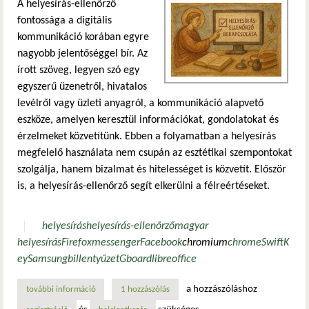
A helyesírás-ellenőrző
fontossága a digitális
kommunikáció korában egyre
nagyobb jelentőséggel bír. Az
írott szöveg, legyen szó egy
egyszerű üzenetről, hivatalos
levélről vagy üzleti anyagról, a kommunikáció alapvető
eszköze, amelyen keresztül információkat, gondolatokat és
érzelmeket közvetítünk. Ebben a folyamatban a helyesírás
megfelelő használata nem csupán az esztétikai szempontokat
szolgálja, hanem bizalmat és hitelességet is közvetít. Először
is, a helyesírás-ellenőrző segít elkerülni a félreértéseket.
helyesírás
helyesírás-ellenőrző
magyar
helyesírás
Firefox
messenger
Facebook
chromium
chrome
SwiftK
ey
Samsung
billentyűzet
Gboard
libreoffice
a hozzászóláshoz
további információ
helyesírás-ellenőrzés telepítése, beállítása, használata: f
1 hozzászólás