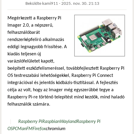
Beküldte
kami911
-
2025. nov. 30. 21:13
Megérkezett a Raspberry Pi
Imager 2.0, a népszerű,
felhasználóbarát
rendszerképfelíró alkalmazás
eddigi legnagyobb frissítése. A
kiadás teljesen új
varázslófelületet kapott,
beépített eszközfelismeréssel, továbbfejlesztett Raspberry Pi
OS testreszabási lehetőségekkel, Raspberry Pi Connect
integrációval és jelentős kódbázis-tisztítással. A fejlesztés
célja az volt, hogy az Imager még egyszerűbbé tegye a
Raspberry Pi-re történő telepítést mind kezdők, mind haladó
felhasználók számára.
Raspberry Pi
Raspbian
Wayland
Raspberry Pi
OS
PCManFM
Firefox
chromium