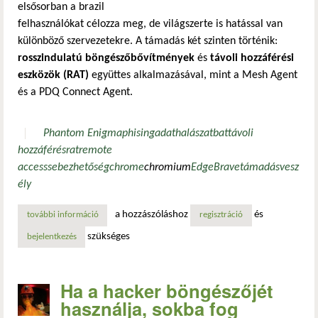
elsősorban a brazil
felhasználókat célozza meg, de világszerte is hatással van
különböző szervezetekre. A támadás két szinten történik:
rosszindulatú böngészőbővítmények
és
távoli hozzáférési
eszközök (RAT)
együttes alkalmazásával, mint a Mesh Agent
és a PDQ Connect Agent.
Phantom Enigma
phising
adathalászat
bat
távoli
hozzáférés
rat
remote
access
sebezhetőség
chrome
chromium
Edge
Brave
támadás
vesz
ély
a hozzászóláshoz
és
további információ
a “phantom enigma” tartalommal kapcsolatosan
regisztráció
szükséges
bejelentkezés
Ha a hacker böngészőjét
használja, sokba fog