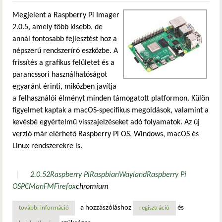
Megjelent a Raspberry Pi Imager
2.0.5, amely több kisebb, de
annál fontosabb fejlesztést hoz a
népszerű rendszeríró eszközbe. A
frissítés a grafikus felületet és a
parancssori használhatóságot
egyaránt érinti, miközben javítja
a felhasználói élményt minden támogatott platformon. Külön
figyelmet kaptak a macOS-specifikus megoldások, valamint a
kevésbé egyértelmű visszajelzéseket adó folyamatok. Az új
verzió már elérhető Raspberry Pi OS, Windows, macOS és
Linux rendszerekre is.
2.0.5
2
Raspberry Pi
Raspbian
Wayland
Raspberry Pi
OS
PCManFM
Firefox
chromium
a hozzászóláshoz
és
további információ
hasznos finomításokkal érkezett a raspberry pi imager 2.0
regisztráció