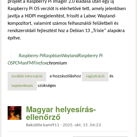
projekt a Raspberry Pi Imager 2.0 kiadása után egy új
Raspberry Pi OS verziót is elérhetővé tett, amely jelentősen
javítja a HiDPI megjelenítést, frissíti a Labwc Wayland-
kompozitort, valamint számos felhasználói felületbeli és
rendszeroldali fejlesztést hoz a Debian 13 „Trixie” alapokra
építve.
Raspberry Pi
Raspbian
Wayland
Raspberry Pi
OS
PCManFM
Firefox
chromium
a hozzászóláshoz
és
további információ
friss raspberry pi os – hidpi skálázással, frissített labwc
regisztráció
szükséges
bejelentkezés
Magyar helyesírás-
ellenőrző
Beküldte
kami911
-
2025. okt. 15. 04:23