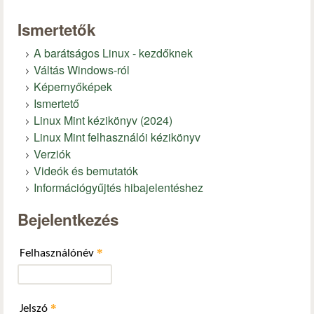
Ismertetők
A barátságos Linux - kezdőknek
Váltás Windows-ról
Képernyőképek
Ismertető
Linux Mint kézikönyv (2024)
Linux Mint felhasználói kézikönyv
Verziók
Videók és bemutatók
Információgyűjtés hibajelentéshez
Bejelentkezés
*
Felhasználónév
*
Jelszó