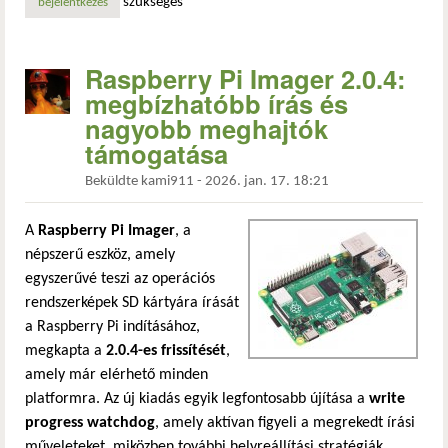
szükséges
bejelentkezés
Raspberry Pi Imager 2.0.4:
megbízhatóbb írás és
nagyobb meghajtók
támogatása
Beküldte
kami911
-
2026. jan. 17. 18:21
A
Raspberry Pi Imager
, a
népszerű eszköz, amely
egyszerűvé teszi az operációs
rendszerképek SD kártyára írását
a Raspberry Pi indításához,
megkapta a
2.0.4-es frissítését
,
amely már elérhető minden
platformra. Az új kiadás egyik legfontosabb újítása a
write
progress watchdog
, amely aktívan figyeli a megrekedt írási
műveleteket, miközben további helyreállítási stratégiák