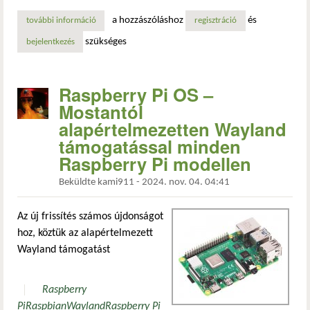
a hozzászóláshoz
és
további információ
ha a hacker böngészőjét használja, sokba fog kerülni! tar
regisztráció
szükséges
bejelentkezés
Raspberry Pi OS –
Mostantól
alapértelmezetten Wayland
támogatással minden
Raspberry Pi modellen
Beküldte
kami911
-
2024. nov. 04. 04:41
Az új frissítés számos újdonságot
hoz, köztük az alapértelmezett
Wayland támogatást
Raspberry
Pi
Raspbian
Wayland
Raspberry Pi