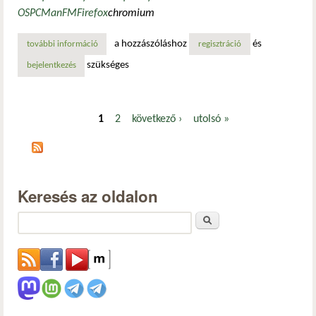
OS
PCManFM
Firefox
chromium
a hozzászóláshoz
és
további információ
raspberry pi os – mostantól alapértelmezetten wayland tá
regisztráció
szükséges
bejelentkezés
1
2
következő ›
utolsó »
Oldalak
Keresés az oldalon
Keresés