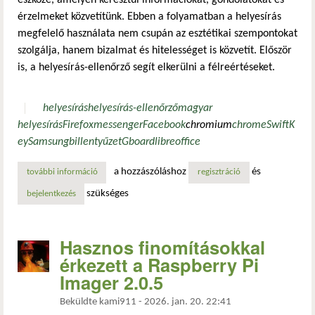
eszköze, amelyen keresztül információkat, gondolatokat és
érzelmeket közvetítünk. Ebben a folyamatban a helyesírás
megfelelő használata nem csupán az esztétikai szempontokat
szolgálja, hanem bizalmat és hitelességet is közvetít. Először
is, a helyesírás-ellenőrző segít elkerülni a félreértéseket.
helyesírás
helyesírás-ellenőrző
magyar
helyesírás
Firefox
messenger
Facebook
chromium
chrome
SwiftK
ey
Samsung
billentyűzet
Gboard
libreoffice
a hozzászóláshoz
és
további információ
helyesírás-ellenőrzés telepítése, beállítása, használata: f
regisztráció
szükséges
bejelentkezés
Hasznos finomításokkal
érkezett a Raspberry Pi
Imager 2.0.5
Beküldte
kami911
-
2026. jan. 20. 22:41