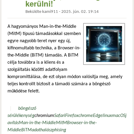
kerülni!
Beküldte
kami911
-
2025. jún. 02. 19:14
A hagyományos Man-in-the-Middle
(MitM) típusú támadásokkal szemben
egyre nagyobb teret nyer egy új,
kifinomultabb technika, a Browser-in-
the-Middle (BiTM) támadás. A BiTM
célja továbbra is a kliens és a
szolgáltatás közötti adatfolyam
kompromittálása, de ezt olyan módon valósítja meg, amely
teljes kontrollt biztosít a támadó számára a böngésző
működése felett.
böngésző
sérülékenység
chromium
Safari
Firefox
chrome
Edge
linux
macOS
j
avítás
Man-in-the-Middle
MitM
Browser-in-the-
Middle
BiTM
adathalász
phising