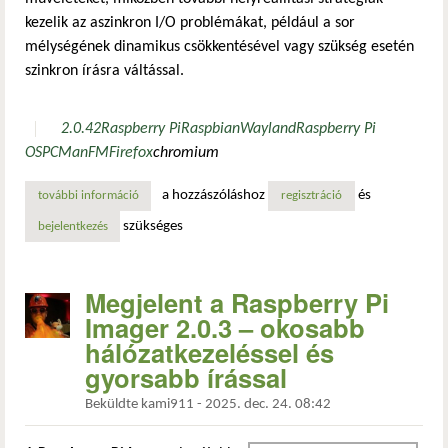
kezelik az aszinkron I/O problémákat, például a sor
mélységének dinamikus csökkentésével vagy szükség esetén
szinkron írásra váltással.
2.0.4
2
Raspberry Pi
Raspbian
Wayland
Raspberry Pi
OS
PCManFM
Firefox
chromium
a hozzászóláshoz
és
további információ
raspberry pi imager 2.0.4: megbízhatóbb írás és nagyobb
regisztráció
szükséges
bejelentkezés
Megjelent a Raspberry Pi
Imager 2.0.3 – okosabb
hálózatkezeléssel és
gyorsabb írással
Beküldte
kami911
-
2025. dec. 24. 08:42