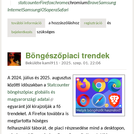
statcounter
Firefox
chrome
chromium
Brave
Samsung
Internet
Samsung
iOS
opera
Safari
a hozzászóláshoz
és
további információ
böngészőpiaci trendek és jövendölések tartalommal kapcs
regisztráció
szükséges
bejelentkezés
Böngészőpiaci trendek
Beküldte
kami911
-
2025. szep. 01. 22:06
A 2024. július és 2025. augusztus
közötti időszakban a
Statcounter
böngészőpiac globális és
magyarországi adatai
(külső hivatkozás)
egyaránt jól kirajzolják a fő
trendeket. A Firefox továbbra is
megtartotta hűséges
felhasználói táborát, de piaci részesedése mind a desktopon,