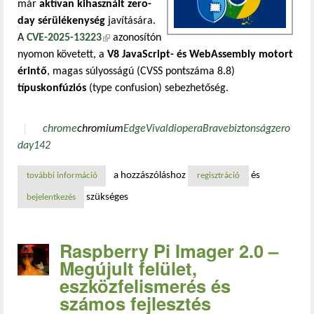
már
aktívan kihasznált zero-
day sérülékenység
javítására.
A
CVE-2025-13223
(külső hivatkozás)
azonosítón
nyomon követett, a
V8 JavaScript- és WebAssembly motort
érintő
, magas súlyosságú (CVSS pontszáma 8.8)
típuskonfúziós
(type confusion) sebezhetőség.
chrome
chromium
Edge
Vivaldi
opera
Brave
biztonság
zero
day
142
a hozzászóláshoz
és
további információ
kritikus zero-day sebezhetőséget javítottak a chrome 142-
regisztráció
szükséges
bejelentkezés
Raspberry Pi Imager 2.0 –
Megújult felület,
eszközfelismerés és
számos fejlesztés