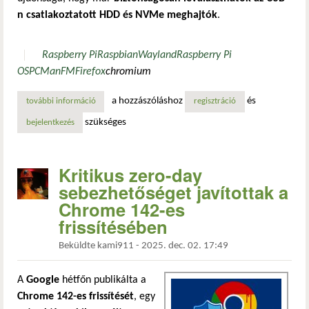
n csatlakoztatott HDD és NVMe meghajtók
.
Raspberry Pi
Raspbian
Wayland
Raspberry Pi
OS
PCManFM
Firefox
chromium
a hozzászóláshoz
és
további információ
a raspberry pi os már biztonságosan leválasztja az usb-n 
regisztráció
szükséges
bejelentkezés
Kritikus zero-day
sebezhetőséget javítottak a
Chrome 142-es
frissítésében
Beküldte
kami911
-
2025. dec. 02. 17:49
A
Google
hétfőn publikálta a
Chrome 142-es frissítését
, egy