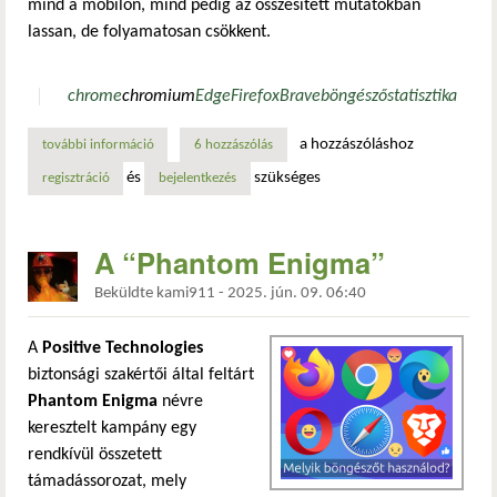
mind a mobilon, mind pedig az összesített mutatókban
lassan, de folyamatosan csökkent.
chrome
chromium
Edge
Firefox
Brave
böngésző
statisztika
a hozzászóláshoz
további információ
böngészőpiaci trendek tartalommal kapcsolatosan
6 hozzászólás
és
szükséges
regisztráció
bejelentkezés
A “Phantom Enigma”
Beküldte
kami911
-
2025. jún. 09. 06:40
A
Positive Technologies
biztonsági szakértői által feltárt
Phantom Enigma
névre
keresztelt kampány egy
rendkívül összetett
támadássorozat, mely