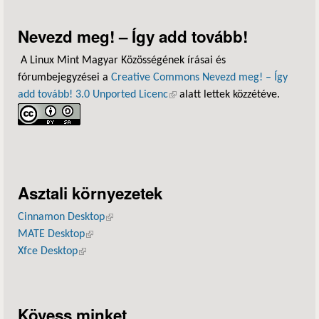
Nevezd meg! – Így add tovább!
A Linux Mint Magyar Közösségének írásai és
fórumbejegyzései a
Creative Commons Nevezd meg! – Így
add tovább! 3.0 Unported Licenc
(külső hivatkozás)
alatt lettek közzétéve.
Asztali környezetek
Cinnamon Desktop
(külső hivatkozás)
MATE Desktop
(külső hivatkozás)
Xfce Desktop
(külső hivatkozás)
Kövess minket