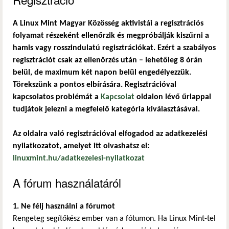
A Linux Mint Magyar Közösség aktivistái a regisztrációs
folyamat részeként ellenőrzik és megpróbálják kiszűrni a
hamis vagy rosszindulatú regisztrációkat. Ezért a szabályos
regisztrációt csak az ellenőrzés után – lehetőleg 8 órán
belül, de maximum két napon belül engedélyezzük.
Törekszünk a pontos elbírására. Regisztrációval
kapcsolatos problémát a
Kapcsolat
oldalon lévő űrlappal
tudjátok jelezni a megfelelő kategória kiválasztásával.
Az oldalra való regisztrációval elfogadod az adatkezelési
nyilatkozatot, amelyet itt olvashatsz el:
linuxmint.hu/adatkezelesi-nyilatkozat
A fórum használatáról
1. Ne félj használni a fórumot
Rengeteg segítőkész ember van a fótumon. Ha Linux Mint-tel