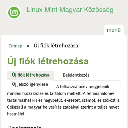
Ugrás a tartalomra
Linux Mint Magyar Közösség
menü
»
Új fiók létrehozása
Címlap
Jelenlegi hely
Új fiók létrehozása
Új fiók létrehozása
(aktív fül)
Bejelentkezés
Új jelszó igénylése
A felhasználónév megjelenik
minden hozzászólás és tartalom mellett. A felhasználónév
tartalmazhat kis és nagybetűt, ékezetet, számot, és szóközt is.
Célszerű a magyar helyesírás szabályai szerint a teljes nevet
használni.
Regisztráció