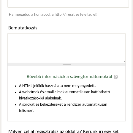
Webcím
Ha megadod a honlapod, a http:// részt se felejtsd el!
Bemutatkozás
Bővebb információk a szövegformátumokról
A HTML jelölők használata nem megengedett.
A webcímek és email címek automatikusan kattintható
hivatkozásokká alakulnak.
A sorokat és bekezdéseket a rendszer automatikusan
felismeri.
Milyen céllal regisztrálsz az oldalra? Kérünk írj egy két