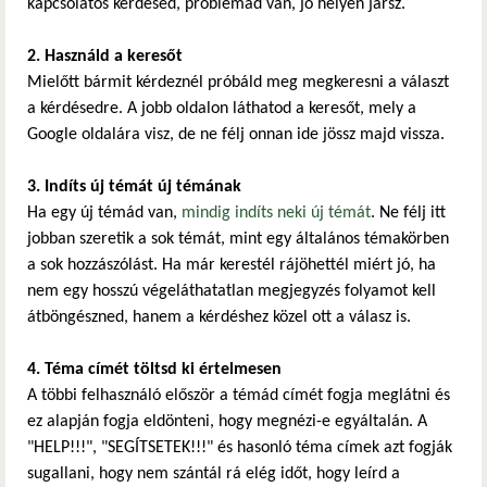
kapcsolatos kérdésed, problémád van, jó helyen jársz.
2. Használd a keresőt
Mielőtt bármit kérdeznél próbáld meg megkeresni a választ
a kérdésedre. A jobb oldalon láthatod a keresőt, mely a
Google oldalára visz, de ne félj onnan ide jössz majd vissza.
3. Indíts új témát új témának
Ha egy új témád van,
mindig indíts neki új témát
. Ne félj itt
jobban szeretik a sok témát, mint egy általános témakörben
a sok hozzászólást. Ha már kerestél rájöhettél miért jó, ha
nem egy hosszú végeláthatatlan megjegyzés folyamot kell
átböngészned, hanem a kérdéshez közel ott a válasz is.
4. Téma címét töltsd ki értelmesen
A többi felhasználó először a témád címét fogja meglátni és
ez alapján fogja eldönteni, hogy megnézi-e egyáltalán. A
"HELP!!!", "SEGÍTSETEK!!!" és hasonló téma címek azt fogják
sugallani, hogy nem szántál rá elég időt, hogy leírd a