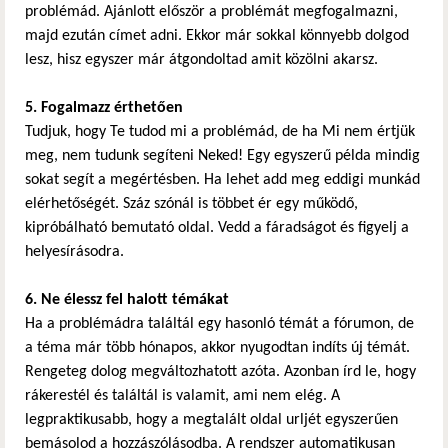
problémád. Ajánlott először a problémát megfogalmazni,
majd ezután címet adni. Ekkor már sokkal könnyebb dolgod
lesz, hisz egyszer már átgondoltad amit közölni akarsz.
5. Fogalmazz érthetően
Tudjuk, hogy Te tudod mi a problémád, de ha Mi nem értjük
meg, nem tudunk segíteni Neked! Egy egyszerű példa mindig
sokat segít a megértésben. Ha lehet add meg eddigi munkád
elérhetőségét. Száz szónál is többet ér egy működő,
kipróbálható bemutató oldal. Vedd a fáradságot és figyelj a
helyesírásodra.
6. Ne élessz fel halott témákat
Ha a problémádra találtál egy hasonló témát a fórumon, de
a téma már több hónapos, akkor nyugodtan indíts új témát.
Rengeteg dolog megváltozhatott azóta. Azonban írd le, hogy
rákerestél és találtál is valamit, ami nem elég. A
legpraktikusabb, hogy a megtalált oldal urljét egyszerűen
bemásolod a hozzászólásodba. A rendszer automatikusan