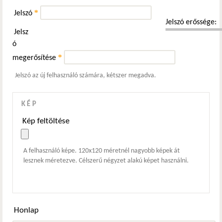
*
Jelszó
Jelszó erőssége:
Jelsz
ó
*
megerősítése
Jelszó az új felhasználó számára, kétszer megadva.
KÉP
Kép feltöltése
A felhasználó képe. 120x120 méretnél nagyobb képek át
lesznek méretezve. Célszerű négyzet alakú képet használni.
Honlap