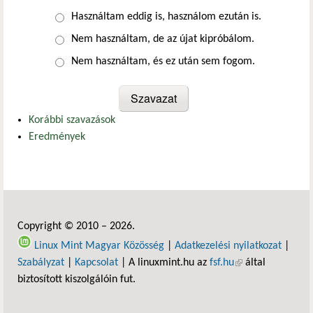
Választások
Használtam eddig is, használom ezután is.
Nem használtam, de az újat kipróbálom.
Nem használtam, és ez után sem fogom.
Korábbi szavazások
Eredmények
Copyright © 2010 – 2026.
Linux Mint Magyar Közösség
|
Adatkezelési nyilatkozat
|
Szabályzat
|
Kapcsolat
| A linuxmint.hu az
fsf.hu
(külső hivatkozás)
által
biztosított kiszolgálóin fut.