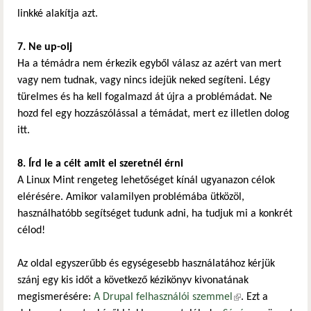
linkké alakítja azt.
7. Ne up-olj
Ha a témádra nem érkezik egyből válasz az azért van mert
vagy nem tudnak, vagy nincs idejük neked segíteni. Légy
türelmes és ha kell fogalmazd át újra a problémádat. Ne
hozd fel egy hozzászólással a témádat, mert ez illetlen dolog
itt.
8. Írd le a célt amit el szeretnél érni
A Linux Mint rengeteg lehetőséget kínál ugyanazon célok
elérésére. Amikor valamilyen problémába ütközöl,
használhatóbb segítséget tudunk adni, ha tudjuk mi a konkrét
célod!
Az oldal egyszerűbb és egységesebb használatához kérjük
szánj egy kis időt a következő kézikönyv kivonatának
megismerésére:
A Drupal felhasználói szemmel
(külső hivatkozás)
. Ezt a