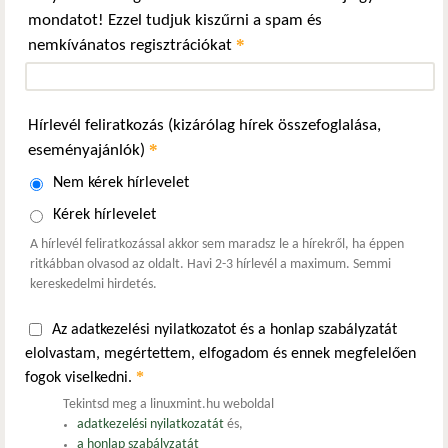
mondatot! Ezzel tudjuk kiszűrni a spam és
*
nemkívánatos regisztrációkat
Hírlevél feliratkozás (kizárólag hírek összefoglalása,
*
eseményajánlók)
Nem kérek hírlevelet
Kérek hírlevelet
A hírlevél feliratkozással akkor sem maradsz le a hírekről, ha éppen
ritkábban olvasod az oldalt. Havi 2-3 hírlevél a maximum. Semmi
kereskedelmi hirdetés.
Az adatkezelési nyilatkozatot és a honlap szabályzatát
elolvastam, megértettem, elfogadom és ennek megfelelően
*
fogok viselkedni.
Tekintsd meg a linuxmint.hu weboldal
adatkezelési nyilatkozatát
és,
a honlap szabályzatát