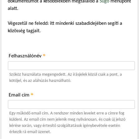
dokumentumot a későbbiekben megtalálod a
Súgó
menüpont
alatt.
Végezetül ne feledd: itt mindenki szabadidejében segíti a
közösség tagjait.
*
Felhasználónév
Szóköz használata megengedett. Az írásjelek közül csak a pont, a
kötőjel, és az aláhúzás használható.
*
Email cím
Egy működő email cím. A rendszer minden levelet erre a címre fog
küldeni. Az email cím nem jelenik meg nyilvánosan, és csak új jelszó
kérése során, vagy értesítő szolgáltatások igénybevétele esetén
érkezik rá email üzenet.