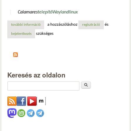
Calamares
telepítő
Wayland
linux
a hozzászóláshoz
és
további információ
az új calamares verzió már letölthető tartalommal kapcsol
regisztráció
szükséges
bejelentkezés
Keresés az oldalon
Keresés