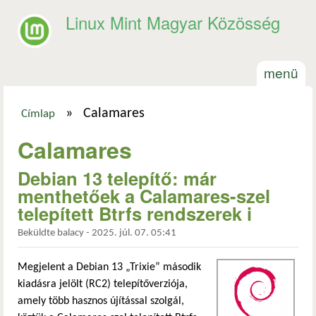
Ugrás a tartalomra
Linux Mint Magyar Közösség
menü
»
Calamares
Címlap
Jelenlegi hely
Calamares
Debian 13 telepítő: már
menthetőek a Calamares-szel
telepített Btrfs rendszerek i
Beküldte
balacy
-
2025. júl. 07. 05:41
Megjelent a Debian 13 „Trixie” második
kiadásra jelölt (RC2) telepítőverziója,
amely több hasznos újítással szolgál,