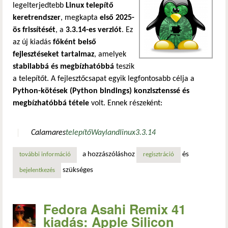
legelterjedtebb
Linux telepítő
keretrendszer
, megkapta
első 2025-
ös frissítését
, a
3.3.14-es verziót
. Ez
az új kiadás
főként belső
fejlesztéseket tartalmaz
, amelyek
stabilabbá és megbízhatóbbá
teszik
a telepítőt.
A fejlesztőcsapat egyik legfontosabb célja a
Python-kötések (Python bindings) konzisztenssé és
megbízhatóbbá tétele
volt. Ennek részeként:
Calamares
telepítő
Wayland
linux
3.3.14
a hozzászóláshoz
és
további információ
megjelent a calamares installer 3.3.14: belső fejlesztések é
regisztráció
szükséges
bejelentkezés
Fedora Asahi Remix 41
kiadás: Apple Silicon