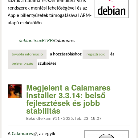
köztük a Calamares-szel telepített Btrfs
rendszerek mentési lehetőségével és az
Apple billentyűzetek támogatásával ARM-
alapú eszközökön.
debian
linux
BTRFS
Calamares
a hozzászóláshoz
és
további információ
debian 13 telepítő: már menthetőek a calamares-szel telepí
regisztráció
szükséges
bejelentkezés
Megjelent a Calamares
Installer 3.3.14: belső
fejlesztések és jobb
stabilitás
Beküldte
kami911
-
2025. feb. 23. 18:07
A
Calamares
(külső hivatkozás)
, az egyik