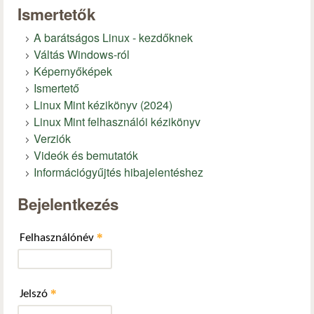
Ismertetők
A barátságos Linux - kezdőknek
Váltás Windows-ról
Képernyőképek
Ismertető
Linux Mint kézikönyv (2024)
Linux Mint felhasználói kézikönyv
Verziók
Videók és bemutatók
Információgyűjtés hibajelentéshez
Bejelentkezés
*
Felhasználónév
*
Jelszó