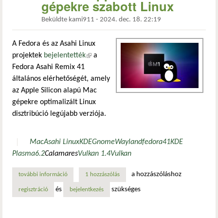
gépekre szabott Linux
Beküldte
kami911
-
2024. dec. 18. 22:19
A Fedora és az Asahi Linux
projektek
bejelentették
(külső hivatkozás)
a
Fedora Asahi Remix 41
általános elérhetőségét, amely
az Apple Silicon alapú Mac
gépekre optimalizált Linux
disztribúció legújabb verziója.
Mac
Asahi Linux
KDE
Gnome
Wayland
fedora
41
KDE
Plasma
6.2
Calamares
Vulkan 1.4
Vulkan
a hozzászóláshoz
további információ
fedora asahi remix 41 kiadás: apple silicon gépekre szabot
1 hozzászólás
és
szükséges
regisztráció
bejelentkezés