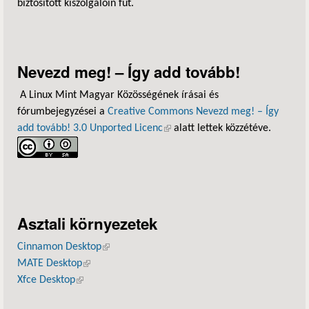
biztosított kiszolgálóin fut.
Nevezd meg! – Így add tovább!
A Linux Mint Magyar Közösségének írásai és
fórumbejegyzései a
Creative Commons Nevezd meg! – Így
add tovább! 3.0 Unported Licenc
(külső hivatkozás)
alatt lettek közzétéve.
Asztali környezetek
Cinnamon Desktop
(külső hivatkozás)
MATE Desktop
(külső hivatkozás)
Xfce Desktop
(külső hivatkozás)