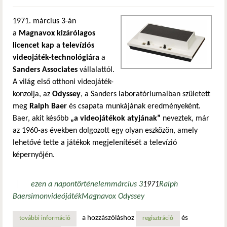
1971. március 3-án
a
Magnavox kizárólagos
licencet kap a televíziós
videojáték-technológiára
a
Sanders Associates
vállalattól.
A világ első otthoni videojáték-
konzolja, az
Odyssey
, a Sanders laboratóriumaiban született
meg
Ralph Baer
és csapata munkájának eredményeként.
Baer, akit később
„a videojátékok atyjának”
neveztek, már
az 1960-as években dolgozott egy olyan eszközön, amely
lehetővé tette a játékok megjelenítését a televízió
képernyőjén.
ezen a napon
történelem
március 3
1971
Ralph
Baer
simon
videójáték
Magnavox Odyssey
a hozzászóláshoz
és
további információ
a magnavox megszerzi a videojátékok licencét tartalommal
regisztráció