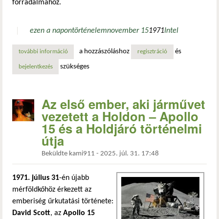
forradalmához.
ezen a napon
történelem
november 15
1971
Intel
a hozzászóláshoz
és
további információ
a mikroprocesszor-kor hajnalán tartalommal kapcsolatosa
regisztráció
szükséges
bejelentkezés
Az első ember, aki járművet
vezetett a Holdon – Apollo
15 és a Holdjáró történelmi
útja
Beküldte
kami911
-
2025. júl. 31. 17:48
1971. július 31
-én újabb
mérföldkőhöz érkezett az
emberiség űrkutatási története:
David Scott
, az
Apollo 15