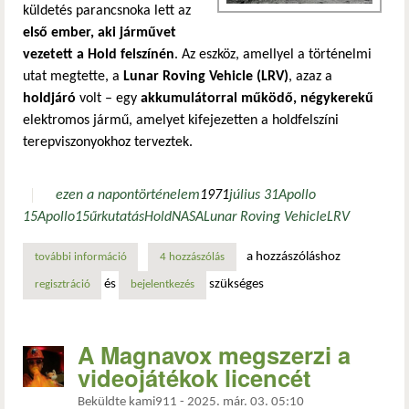
küldetés parancsnoka lett az
első ember, aki járművet
vezetett a Hold felszínén
. Az eszköz, amellyel a történelmi
utat megtette, a
Lunar Roving Vehicle (LRV)
, azaz a
holdjáró
volt – egy
akkumulátorral működő, négykerekű
elektromos jármű, amelyet kifejezetten a holdfelszíni
terepviszonyokhoz terveztek.
ezen a napon
történelem
1971
július 31
Apollo
15
Apollo
15
űrkutatás
Hold
NASA
Lunar Roving Vehicle
LRV
a hozzászóláshoz
további információ
az első ember, aki járművet vezetett a holdon – apollo 15 
4 hozzászólás
és
szükséges
regisztráció
bejelentkezés
A Magnavox megszerzi a
videojátékok licencét
Beküldte
kami911
-
2025. már. 03. 05:10