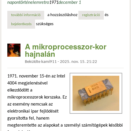
napon
történelem
retro
1971
december 1
a hozzászóláshoz
és
további információ
a gutenberg-projekt elindítása tartalommal kapcsolatosan
regisztráció
szükséges
bejelentkezés
A mikroprocesszor-kor
hajnalán
Beküldte
kami911
-
2025. nov. 15. 21:22
1971. november 15-én az Intel
4004 megjelenésével
elkezdődött a
mikroprocesszorok korszaka. Ez
az esemény nemcsak az
elektronikai ipar fejlődését
gyorsította fel, hanem
megteremtette az alapokat a személyi számítógépek későbbi