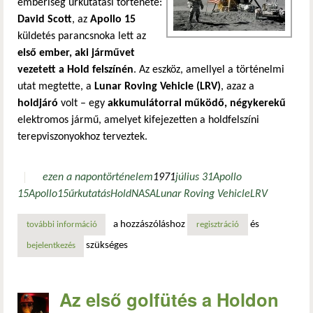
emberiség űrkutatási története:
David Scott
, az
Apollo 15
küldetés parancsnoka lett az
első ember, aki járművet
vezetett a Hold felszínén
. Az eszköz, amellyel a történelmi
utat megtette, a
Lunar Roving Vehicle (LRV)
, azaz a
holdjáró
volt – egy
akkumulátorral működő, négykerekű
elektromos jármű, amelyet kifejezetten a holdfelszíni
terepviszonyokhoz terveztek.
ezen a napon
történelem
1971
július 31
Apollo
15
Apollo
15
űrkutatás
Hold
NASA
Lunar Roving Vehicle
LRV
a hozzászóláshoz
és
további információ
az első ember, aki járművet vezetett a holdon – apollo 15 
regisztráció
szükséges
bejelentkezés
Az első golfütés a Holdon