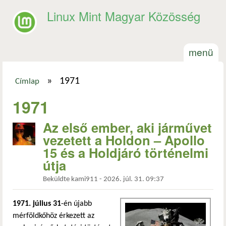
Ugrás a tartalomra
Linux Mint Magyar Közösség
menü
»
1971
Címlap
Jelenlegi hely
1971
Az első ember, aki járművet
vezetett a Holdon – Apollo
15 és a Holdjáró történelmi
útja
Beküldte
kami911
-
2026. júl. 31. 09:37
1971. július 31
-én újabb
mérföldkőhöz érkezett az