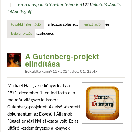
ezen a napon
történelem
február 6
1971
űrkutatás
Apollo-
14
Apollo
golf
a hozzászóláshoz
és
további információ
az első golfütés a holdon tartalommal kapcsolatosan
regisztráció
szükséges
bejelentkezés
A Gutenberg-projekt
elindítása
Beküldte
kami911
-
2024. dec. 01. 22:47
Michael Hart, az e-könyvek atyja
1971. december 1-jén indította el a
ma már világszerte ismert
Gutenberg-projektet. Az első közzétett
dokumentum az Egyesült Államok
Függetlenségi Nyilatkozata volt. Ez az
úttörő kezdeményezés a könyvek