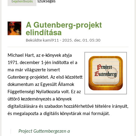
szükséges
bejelentkezés
A Gutenberg-projekt
elindítása
Beküldte
kami911
-
2025. dec. 01. 05:30
Michael Hart, az e-könyvek atyja
1971. december 1-jén indította el a
ma már világszerte ismert
Gutenberg-projektet. Az első közzétett
dokumentum az Egyesült Államok
Függetlenségi Nyilatkozata volt. Ez az
úttörő kezdeményezés a könyvek
digitalizálására és szabadon hozzáférhetővé tételére irányult,
és megalapozta a digitális könyvtárak mai formáját.
Project Guttemberg
ezen a