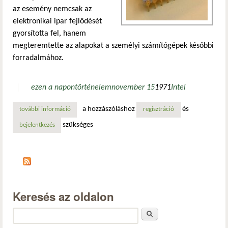
az esemény nemcsak az
elektronikai ipar fejlődését
gyorsította fel, hanem
megteremtette az alapokat a személyi számítógépek későbbi
forradalmához.
ezen a napon
történelem
november 15
1971
Intel
a hozzászóláshoz
és
további információ
a mikroprocesszor-kor hajnalán tartalommal kapcsolatosa
regisztráció
szükséges
bejelentkezés
Keresés az oldalon
Keresés