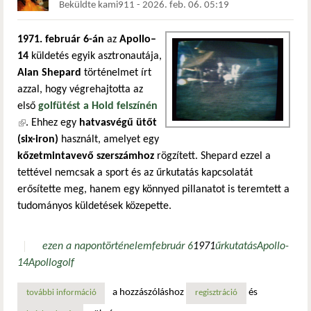
Beküldte
kami911
-
2026. feb. 06. 05:19
1971. február 6-án
az
Apollo–
14
küldetés egyik asztronautája,
Alan Shepard
történelmet írt
azzal, hogy végrehajtotta az
első
golfütést a Hold felszínén
(külső hivatkozás)
. Ehhez egy
hatvasvégű ütőt
(six-iron)
használt, amelyet egy
kőzetmintavevő szerszámhoz
rögzített. Shepard ezzel a
tettével nemcsak a sport és az űrkutatás kapcsolatát
erősítette meg, hanem egy könnyed pillanatot is teremtett a
tudományos küldetések közepette.
ezen a napon
történelem
február 6
1971
űrkutatás
Apollo-
14
Apollo
golf
a hozzászóláshoz
és
további információ
az első golfütés a holdon tartalommal kapcsolatosan
regisztráció