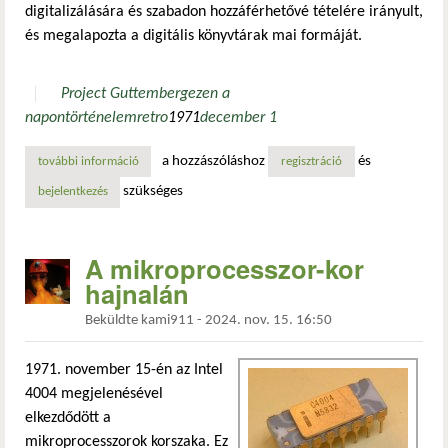
digitalizálására és szabadon hozzáférhetővé tételére irányult,
és megalapozta a digitális könyvtárak mai formáját.
Project Guttemberg
ezen a
napon
történelem
retro
1971
december 1
a hozzászóláshoz
és
további információ
a gutenberg-projekt elindítása tartalommal kapcsolatosan
regisztráció
szükséges
bejelentkezés
A mikroprocesszor-kor
hajnalán
Beküldte
kami911
-
2024. nov. 15. 16:50
1971. november 15-én az Intel
4004 megjelenésével
elkezdődött a
mikroprocesszorok korszaka. Ez