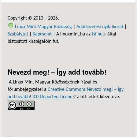
Copyright © 2010 – 2026.
Linux Mint Magyar Közösség
|
Adatkezelési nyilatkozat
|
Szabályzat
|
Kapcsolat
| A linuxmint.hu az
fsf.hu
(külső hivatkozás)
által
biztosított kiszolgálóin fut.
Nevezd meg! – Így add tovább!
A Linux Mint Magyar Közösségének írásai és
fórumbejegyzései a
Creative Commons Nevezd meg! – Így
add tovább! 3.0 Unported Licenc
(külső hivatkozás)
alatt lettek közzétéve.