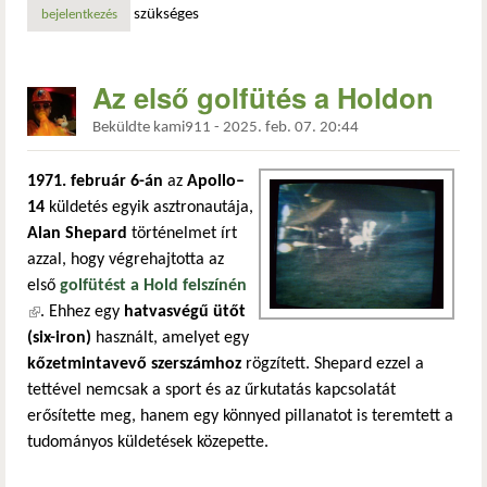
szükséges
bejelentkezés
Az első golfütés a Holdon
Beküldte
kami911
-
2025. feb. 07. 20:44
1971. február 6-án
az
Apollo–
14
küldetés egyik asztronautája,
Alan Shepard
történelmet írt
azzal, hogy végrehajtotta az
első
golfütést a Hold felszínén
(külső hivatkozás)
. Ehhez egy
hatvasvégű ütőt
(six-iron)
használt, amelyet egy
kőzetmintavevő szerszámhoz
rögzített. Shepard ezzel a
tettével nemcsak a sport és az űrkutatás kapcsolatát
erősítette meg, hanem egy könnyed pillanatot is teremtett a
tudományos küldetések közepette.