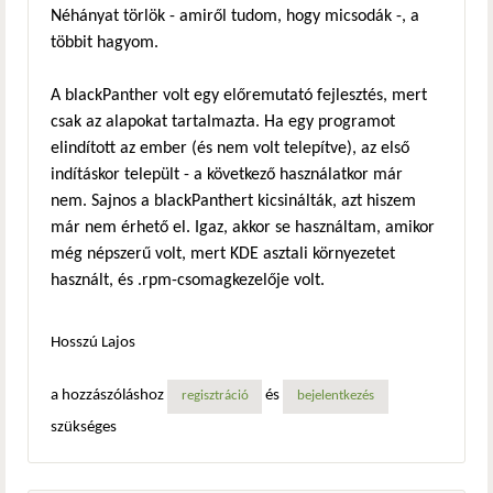
Néhányat törlök - amiről tudom, hogy micsodák -, a
többit hagyom.
A blackPanther volt egy előremutató fejlesztés, mert
csak az alapokat tartalmazta. Ha egy programot
elindított az ember (és nem volt telepítve), az első
indításkor települt - a következő használatkor már
nem. Sajnos a blackPanthert kicsinálták, azt hiszem
már nem érhető el. Igaz, akkor se használtam, amikor
még népszerű volt, mert KDE asztali környezetet
használt, és .rpm-csomagkezelője volt.
Hosszú Lajos
a hozzászóláshoz
és
regisztráció
bejelentkezés
szükséges