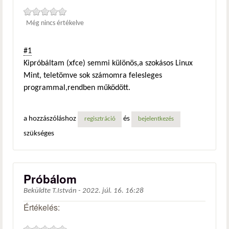
Még nincs értékelve
#1
Kipróbáltam (xfce) semmi különös,a szokásos Linux
Mint, teletömve sok számomra felesleges
programmal,rendben működött.
a hozzászóláshoz
és
regisztráció
bejelentkezés
szükséges
Próbálom
Beküldte
T.István
-
2022. júl. 16. 16:28
Értékelés: