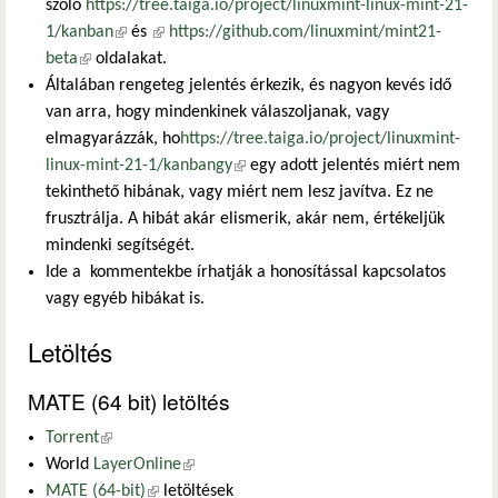
szóló
https://tree.taiga.io/project/linuxmint-linux-mint-21-
1/kanban
(külső hivatkozás)
és
(külső hivatkozás)
https://github.com/linuxmint/mint21-
beta
(külső hivatkozás)
oldalakat.
Általában rengeteg jelentés érkezik, és nagyon kevés idő
van arra, hogy mindenkinek válaszoljanak, vagy
elmagyarázzák, ho
https://tree.taiga.io/project/linuxmint-
linux-mint-21-1/kanbangy
(külső hivatkozás)
egy adott jelentés miért nem
tekinthető hibának, vagy miért nem lesz javítva. Ez ne
frusztrálja. A hibát akár elismerik, akár nem, értékeljük
mindenki segítségét.
Ide a kommentekbe írhatják a honosítással kapcsolatos
vagy egyéb hibákat is.
Letöltés
MATE (64 bit) letöltés
Torrent
(külső hivatkozás)
World
LayerOnline
(külső hivatkozás)
MATE (64-bit)
(külső hivatkozás)
letöltések