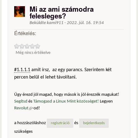
Mi az ami számodra
felesleges?
Beküldte
kami911
-
2022. júl. 16. 19:54
Értékelés:
Még nincs értékelve
#1.1.1.1
amit írsz, az egy parancs. Szerintem két
percen belül el lehet távolítani.
Úgy érezd jól magad, hogy mások is jól érezzék magukat!
Segítsd
és
Támogasd a Linux Mint közösséget!
Legyen
Revolut
(külső hivatkozás)
-od!
a hozzászóláshoz
és
regisztráció
bejelentkezés
szükséges