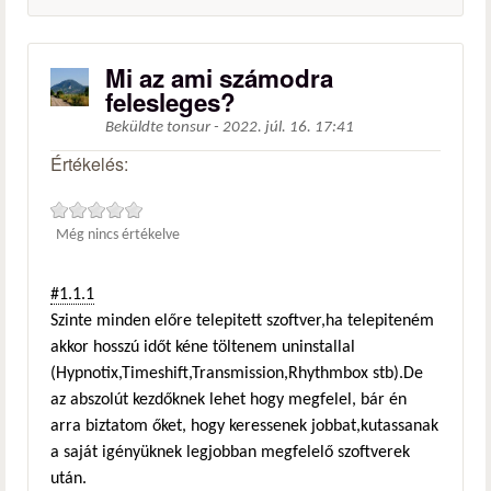
Mi az ami számodra
felesleges?
Beküldte
tonsur
-
2022. júl. 16. 17:41
Értékelés:
Még nincs értékelve
#1.1.1
Szinte minden előre telepitett szoftver,ha telepiteném
akkor hosszú időt kéne töltenem uninstallal
(Hypnotix,Timeshift,Transmission,Rhythmbox stb).De
az abszolút kezdőknek lehet hogy megfelel, bár én
arra biztatom őket, hogy keressenek jobbat,kutassanak
a saját igényüknek legjobban megfelelő szoftverek
után.