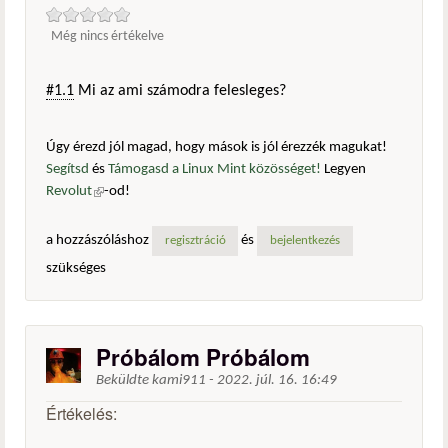
Még nincs értékelve
#1.1
Mi az ami számodra felesleges?
Úgy érezd jól magad, hogy mások is jól érezzék magukat!
Segítsd
és
Támogasd a Linux Mint közösséget!
Legyen
Revolut
(külső hivatkozás)
-od!
a hozzászóláshoz
és
regisztráció
bejelentkezés
szükséges
Próbálom Próbálom
Beküldte
kami911
-
2022. júl. 16. 16:49
Értékelés: