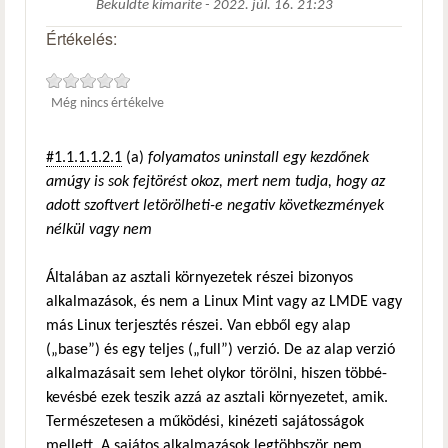
Beküldte
kimarite
-
2022. júl. 16. 21:23
Értékelés:
Még nincs értékelve
#1.1.1.1.2.1
(a)
folyamatos uninstall egy kezdőnek
amúgy is sok fejtörést okoz, mert nem tudja, hogy az
adott szoftvert letörölheti-e negativ következmények
nélkül vagy nem
Általában az asztali környezetek részei bizonyos
alkalmazások, és nem a Linux Mint vagy az LMDE vagy
más Linux terjesztés részei. Van ebből egy alap
(„base”) és egy teljes („full”) verzió. De az alap verzió
alkalmazásait sem lehet olykor törölni, hiszen többé-
kevésbé ezek teszik azzá az asztali környezetet, amik.
Természetesen a működési, kinézeti sajátosságok
mellett. A sajátos alkalmazások legtöbbször nem