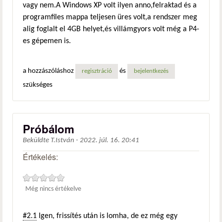
vagy nem.A Windows XP volt ilyen anno,felraktad és a
programfiles mappa teljesen üres volt,a rendszer meg
alig foglalt el 4GB helyet,és villámgyors volt még a P4-
es gépemen is.
a hozzászóláshoz
és
regisztráció
bejelentkezés
szükséges
Próbálom
Beküldte
T.István
-
2022. júl. 16. 20:41
Értékelés:
Még nincs értékelve
#2.1
Igen, frissítés után is lomha, de ez még egy