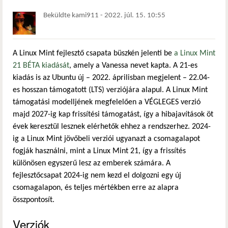
Beküldte
kami911
-
2022. júl. 15. 10:55
A Linux Mint fejlesztő csapata büszkén jelenti be
a Linux Mint
21 BÉTA kiadását
, amely a Vanessa nevet kapta. A 21-es
kiadás is az Ubuntu új – 2022. áprilisban megjelent – 22.04-
es hosszan támogatott (LTS) verziójára alapul. A Linux Mint
támogatási modelljének megfelelően a VÉGLEGES verzió
majd 2027-ig kap frissítési támogatást, így a hibajavítások öt
évek keresztül lesznek elérhetők ehhez a rendszerhez. 2024-
ig a Linux Mint jövőbeli verziói ugyanazt a csomagalapot
fogják használni, mint a Linux Mint 21, így a frissítés
különösen egyszerű lesz az emberek számára. A
fejlesztőcsapat 2024-ig nem kezd el dolgozni egy új
csomagalapon, és teljes mértékben erre az alapra
összpontosít.
Verziók