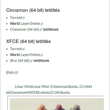
Cinnamon (64 bit) letöltés
Torrent
(külső hivatkozás)
World
LayerOnline
(külső hivatkozás)
Cinnamon (64-bit)
(külső hivatkozás)
letöltések
XFCE (64 bit) letöltés
Torrent
(külső hivatkozás)
World
LayerOnline
(külső hivatkozás)
Xfce (64-bit)
(külső hivatkozás)
letöltések
(
fotó
(külső hivatkozás)
)
Linux Mint
Linux Mint 21
Vanessa
Ubuntu 22.04
64
bit
Cinnamon
MATE
Xfce
beta
22.04
Ubuntu