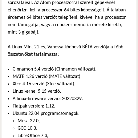
sorozataival. Az Atom processzorral szerelt gépekénél
ellenőrizni kell a processzor 64 bites képességeit. Általában
érdemes 64 bites verziót telepíteni, kivéve, ha a processzor
nem támogatja, vagy a rendszermemória mérete kisebb,
mint 3 gigabájt.
A Linux Mint 21-es, Vanessa kódnevű BÉTA verziója a főbb
összetevőket tartalmazza:
Cinnamon 5.4 verzió (Cinnamon változat),
MATE 1.26 verzió (MATE változat),
Xfce 4.16 verzió (Xfce változat),
Linux kernel 5.15 verzió,
A linux-firmware verzió: 20220329.
Flatpak version: 1.12.
Ubuntu 22.04 programcsomagok:
Mesa 22.0,
GCC 10.3,
LibreOffice 7.3,