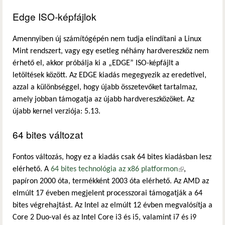
Edge ISO-képfájlok
Amennyiben új számítógépén nem tudja elindítani a Linux
Mint rendszert, vagy egy esetleg néhány hardvereszköz nem
érhető el, akkor próbálja ki a „EDGE” ISO-képfájlt a
letöltések között. Az EDGE kiadás megegyezik az eredetivel,
azzal a különbséggel, hogy újabb összetevőket tartalmaz,
amely jobban támogatja az újabb hardvereszközöket. Az
újabb kernel verziója: 5.13.
64 bites változat
Fontos változás, hogy ez a kiadás csak 64 bites kiadásban lesz
elérhető. A
64 bites technológia az x86 platformon
(külső
,
papíron 2000 óta, termékként 2003 óta elérhető. Az AMD az
hivatkozás)
elmúlt 17 éveben megjelent processzorai támogatják a 64
bites végrehajtást. Az Intel az elmúlt 12 évben megvalósítja a
Core 2 Duo-val és az Intel Core i3 és i5, valamint i7 és i9