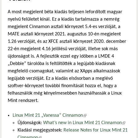
A most megjelent béta kiadás teljesen lefordított magyar
nyelvű felületet kínál. Ez a kiadás tartalmazza a nemrég
megjelent Cinnamon asztali környezet 5.4-es verzióját, a
MATE asztali környezet 2021. augusztus 10-én megjelent
1.26 verzióját, és az XFCE asztali környezet 2020. december
22-én megjelent 4.16 jelölésű verzióját, illetve sok más
újdonságot is. A fejlesztők ezzel egy időben a LMDE 4
„Debbie” tárolóba is feltöltötték a legújabb kiadásnak
megfelelő csomagokat, valamint az XApps alkalmazások
legújabb verzióját. Ez a kiadás elsősorban a meglévő
szoftver-környezet további finomítását hozza el, hogy a
felhasználók még kényelmesebben használhassák a Linux
Mint rendszert.
Linux Mint 21 „Vanessa” Cinnamon
(külső hivatkozás)
Újdonságok:
What’s new in Linux Mint 21 Cinnamon
(külső
Kiadási megjegyzések:
Release Notes for Linux Mint 21
hivatkoz
Cinnamon
(külső hivatkozás)