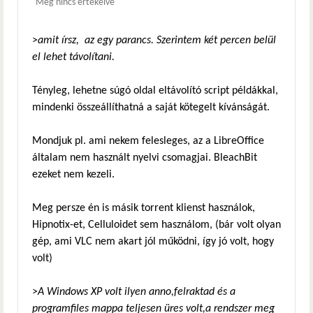
Még nincs értékelve
>
amit írsz, az egy parancs. Szerintem két percen belül
el lehet távolítani.
Tényleg, lehetne súgó oldal eltávolító script példákkal,
mindenki összeállíthatná a saját kötegelt kívánságát.
Mondjuk pl. ami nekem felesleges, az a LibreOffice
általam nem használt nyelvi csomagjai. BleachBit
ezeket nem kezeli.
Meg persze én is másik torrent klienst használok,
Hipnotix-et, Celluloidet sem használom, (bár volt olyan
gép, ami VLC nem akart jól működni, így jó volt, hogy
volt)
>
A Windows XP volt ilyen anno,felraktad és a
programfiles mappa teljesen üres volt,a rendszer meg