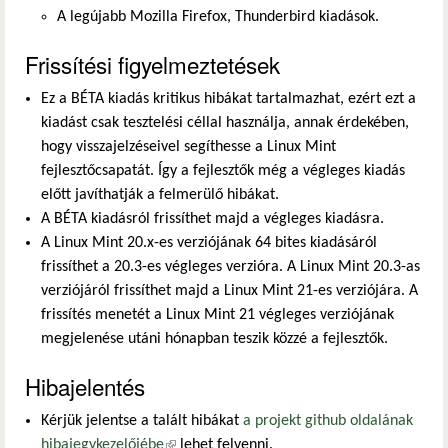
A legújabb Mozilla Firefox, Thunderbird kiadások.
Frissítési figyelmeztetések
Ez a BÉTA kiadás kritikus hibákat tartalmazhat, ezért ezt a
kiadást csak tesztelési céllal használja, annak érdekében,
hogy visszajelzéseivel segíthesse a Linux Mint
fejlesztőcsapatát. Így a fejlesztők még a végleges kiadás
előtt javíthatják a felmerülő hibákat.
A BÉTA kiadásról frissíthet majd a végleges kiadásra.
A Linux Mint 20.x-es verziójának 64 bites kiadásáról
frissíthet a 20.3-es végleges verzióra. A Linux Mint 20.3-as
verziójáról frissíthet majd a Linux Mint 21-es verziójára. A
frissítés menetét a Linux Mint 21 végleges verziójának
megjelenése utáni hónapban teszik közzé a fejlesztők.
Hibajelentés
Kérjük jelentse a talált hibákat
a projekt github oldalának
hibajegykezelőjébe
(külső hivatkozás)
lehet felvenni.