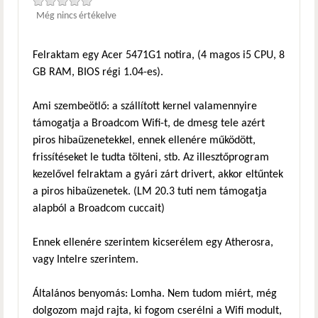
Még nincs értékelve
Felraktam egy Acer 5471G1 notira, (4 magos i5 CPU, 8
GB RAM, BIOS régi 1.04-es).
Ami szembeötlő: a szállított kernel valamennyire
támogatja a Broadcom Wifi-t, de dmesg tele azért
piros hibaüzenetekkel, ennek ellenére működött,
frissítéseket le tudta tölteni, stb. Az illesztőprogram
kezelővel felraktam a gyári zárt drivert, akkor eltűntek
a piros hibaüzenetek. (LM 20.3 tuti nem támogatja
alapból a Broadcom cuccait)
Ennek ellenére szerintem kicserélem egy Atherosra,
vagy Intelre szerintem.
Általános benyomás: Lomha. Nem tudom miért, még
dolgozom majd rajta, ki fogom cserélni a Wifi modult,