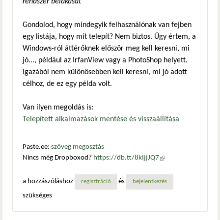
rendszer belakását
Gondolod, hogy mindegyik felhasználónak van fejben
egy listája, hogy mit telepít? Nem biztos. Úgy értem, a
Windows-ról áttérőknek először meg kell keresni, mi
jó..., például az IrfanView vagy a PhotoShop helyett.
Igazából nem különösebben kell keresni, mi jó adott
célhoz, de ez egy példa volt.
Van ilyen megoldás is:
Telepített alkalmazások mentése és visszaállítása
Paste.ee:
szöveg megosztás
Nincs még Dropboxod?
https://db.tt/8kIjjJQ7
(külső
hivatkozás)
a hozzászóláshoz
és
regisztráció
bejelentkezés
szükséges