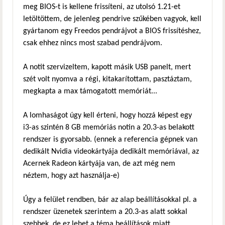
meg BIOS-t is kellene frissíteni, az utolsó 1.21-et
letöltöttem, de jelenleg pendrive szűkében vagyok, kell
gyártanom egy Freedos pendrájvot a BIOS frissítéshez,
csak ehhez nincs most szabad pendrájvom.
A notit szervizeltem, kapott másik USB panelt, mert
szét volt nyomva a régi, kitakarítottam, pasztáztam,
megkapta a max támogatott memóriát...
A lomhaságot úgy kell érteni, hogy hozzá képest egy
i3-as szintén 8 GB memóriás notin a 20.3-as belakott
rendszer is gyorsabb. (ennek a referencia gépnek van
dedikált Nvidia videokártyája dedikált memóriával, az
Acernek Radeon kártyája van, de azt még nem
néztem, hogy azt használja-e)
Úgy a felület rendben, bár az alap beállításokkal pl. a
rendszer üzenetek szerintem a 20.3-as alatt sokkal
szebbek, de ez lehet a téma beállítások miatt.