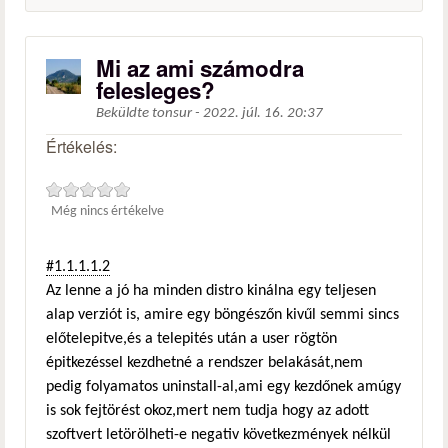
Mi az ami számodra
felesleges?
Beküldte
tonsur
-
2022. júl. 16. 20:37
Értékelés:
Még nincs értékelve
#1.1.1.1.2
Az lenne a jó ha minden distro kinálna egy teljesen
alap verziót is, amire egy böngészőn kivűl semmi sincs
előtelepitve,és a telepités után a user rögtön
épitkezéssel kezdhetné a rendszer belakását,nem
pedig folyamatos uninstall-al,ami egy kezdőnek amúgy
is sok fejtörést okoz,mert nem tudja hogy az adott
szoftvert letörölheti-e negativ következmények nélkül