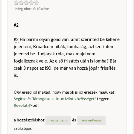
Még nincs értékelve
#2
#2
Ha bármi olyan gond van, amit szerinted be kellene
jelenteni, Broadcom hibák, lomhaság, azt szerintem
jelentsd be. Tudjanak róla, max majd nem
foglalkoznak vele. Az első frissítés után is lomha? Bár
csak 3 napos az ISO, de már van hozzá jópár frissítés
is.
Úgy érezd jól magad, hogy mások is jól érezzék magukat!
Segítsd
és
Támogasd a Linux Mint közösséget!
Legyen
Revolut
(külső hivatkozás)
-od!
a hozzászóláshoz
és
regisztráció
bejelentkezés
szükséges