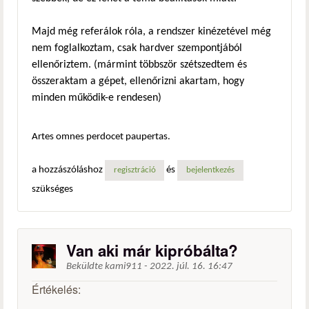
Majd még referálok róla, a rendszer kinézetével még
nem foglalkoztam, csak hardver szempontjából
ellenőriztem. (mármint többször szétszedtem és
összeraktam a gépet, ellenőrizni akartam, hogy
minden működik-e rendesen)
Artes omnes perdocet paupertas.
a hozzászóláshoz
és
regisztráció
bejelentkezés
szükséges
Van aki már kipróbálta?
Beküldte
kami911
-
2022. júl. 16. 16:47
Értékelés: