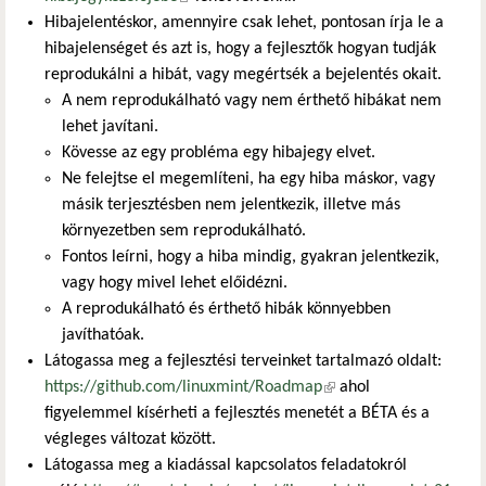
Hibajelentéskor, amennyire csak lehet, pontosan írja le a
hibajelenséget és azt is, hogy a fejlesztők hogyan tudják
reprodukálni a hibát, vagy megértsék a bejelentés okait.
A nem reprodukálható vagy nem érthető hibákat nem
lehet javítani.
Kövesse az egy probléma egy hibajegy elvet.
Ne felejtse el megemlíteni, ha egy hiba máskor, vagy
másik terjesztésben nem jelentkezik, illetve más
környezetben sem reprodukálható.
Fontos leírni, hogy a hiba mindig, gyakran jelentkezik,
vagy hogy mivel lehet előidézni.
A reprodukálható és érthető hibák könnyebben
javíthatóak.
Látogassa meg a fejlesztési terveinket tartalmazó oldalt:
https://github.com/linuxmint/Roadmap
(külső hivatkozás)
ahol
figyelemmel kísérheti a fejlesztés menetét a BÉTA és a
végleges változat között.
Látogassa meg a kiadással kapcsolatos feladatokról