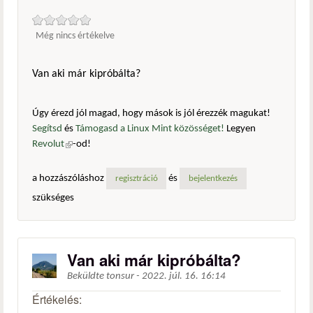
Még nincs értékelve
Van aki már kipróbálta?
Úgy érezd jól magad, hogy mások is jól érezzék magukat!
Segítsd
és
Támogasd a Linux Mint közösséget!
Legyen
Revolut
(külső hivatkozás)
-od!
a hozzászóláshoz
és
regisztráció
bejelentkezés
szükséges
Van aki már kipróbálta?
Beküldte
tonsur
-
2022. júl. 16. 16:14
Értékelés: