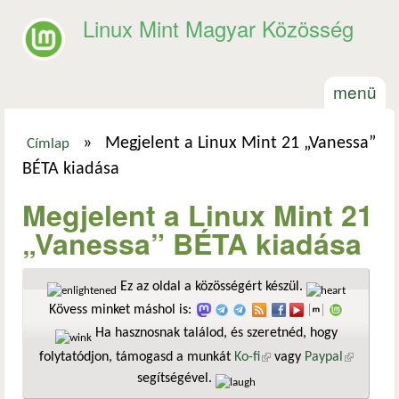
Ugrás a tartalomra
Linux Mint Magyar Közösség
menü
»
Megjelent a Linux Mint 21 „Vanessa”
Címlap
Jelenlegi hely
BÉTA kiadása
Megjelent a Linux Mint 21
„Vanessa” BÉTA kiadása
Ez az oldal a közösségért készül.
Kövess minket máshol is:
Ha hasznosnak találod, és szeretnéd, hogy
folytatódjon, támogasd a munkát
Ko-fi
(külső hivatkozás)
vagy
Paypal
(külső
segítségével.
hivatkozá