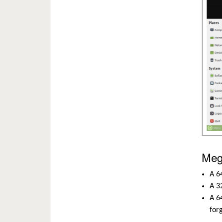
Meg
A 6
A 3
A 6
for