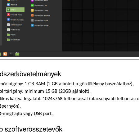
dszerkövetelmények
óriaigény: 1 GB RAM (2 GB ajánlott a gördülékeny használathoz),
tértárigény: minimum 15 GB (20GB ajánlott),
fikus kártya legalább 1024×768 felbontással (alacsonyabb felbontás
képernyőn),
-meghajtó vagy USB port.
b szoftverösszetevők