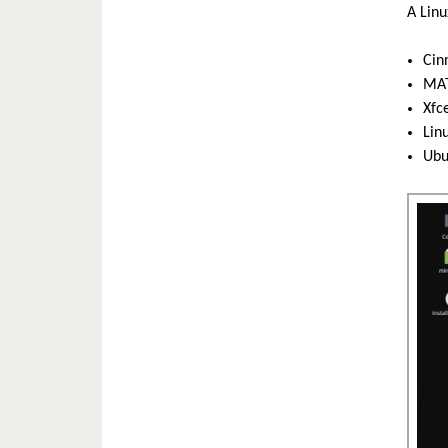
A Linu
Cin
MAT
Xfce
Linu
Ubu