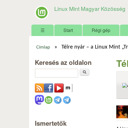
Linux Mint Magyar Közösség
Főmenü
☰
Start
Régi gép
»
Télre nyár – a Linux Mint „Tr
Címlap
Jelenlegi hely
Té
Keresés az oldalon
Keresés
Ismertetők