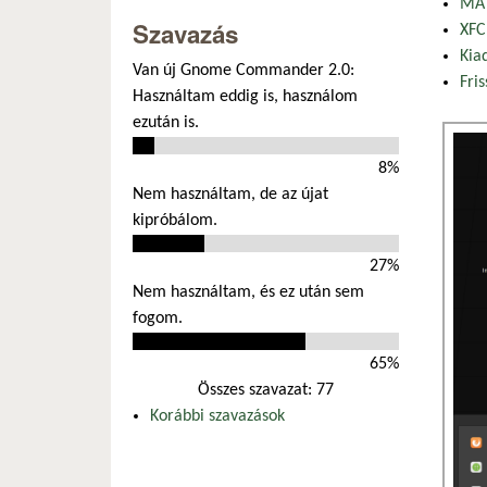
MAT
Szavazás
XFC
Kia
Van új Gnome Commander 2.0:
Fris
Használtam eddig is, használom
ezután is.
8%
Nem használtam, de az újat
kipróbálom.
27%
Nem használtam, és ez után sem
fogom.
65%
Összes szavazat: 77
Korábbi szavazások