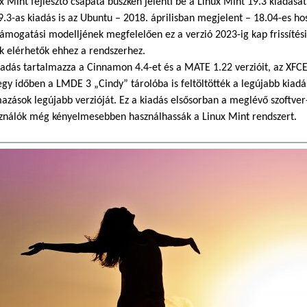
x Mint fejlesztő csapata büszkén jelenti be a Linux Mint 19.3 kiadásá
19.3-as kiadás is az Ubuntu – 2018. áprilisban megjelent – 18.04-es ho
ámogatási modelljének megfelelően ez a verzió 2023-ig kap frissítési 
k elérhetők ehhez a rendszerhez.
iadás tartalmazza a Cinnamon 4.4-et és a MATE 1.22 verzióit, az XFCE 4
egy időben a LMDE 3 „Cindy” tárolóba is feltöltötték a legújabb kia
azások legújabb verzióját. Ez a kiadás elsősorban a meglévő szoftver
sználók még kényelmesebben használhassák a Linux Mint rendszert.