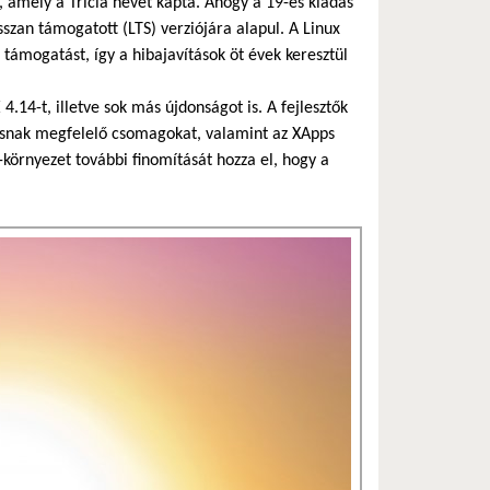
t, amely a Tricia nevet kapta. Ahogy a 19-es kiadás
sszan támogatott (LTS) verziójára alapul. A Linux
támogatást, így a hibajavítások öt évek keresztül
.14-t, illetve sok más újdonságot is. A fejlesztők
dásnak megfelelő csomagokat, valamint az XApps
-környezet további finomítását hozza el, hogy a