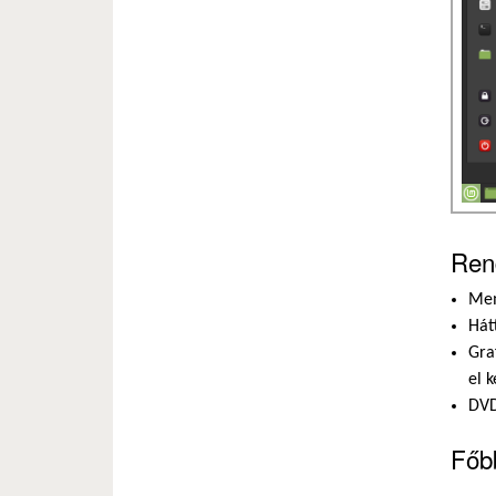
Ren
Mem
Hát
Gra
el 
DVD
Főb