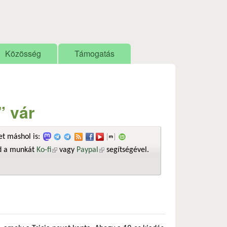
Közösség
Támogatás
” vár
t máshol is:
sd a munkát
Ko-fi
(külső hivatkozás)
vagy
Paypal
(külső hivatkozás)
segítségével.