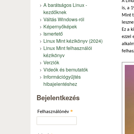
A Linu
A barátságos Linux -
is, a 
kezdőknek
Mint t
Váltás Windows-ról
leszne
Képernyőképek
Ez a k
Ismertető
ezzel 
Linux Mint kézikönyv (2024)
alkalm
Linux Mint felhasználói
felha
kézikönyv
Verziók
Videók és bemutatók
Információgyűjtés
hibajelentéshez
Bejelentkezés
*
Felhasználónév