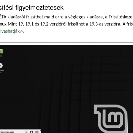
sítési figyelmeztetések
ÉTA kiadásról frissíthet majd erre a végleges kiadásra, a Frissítésk
inux Mint 19, 19.1 és 19.2 verzióról frissíthet a 19.3-as verzióra. A f
olvashatják
(külső hivatkozás)
.