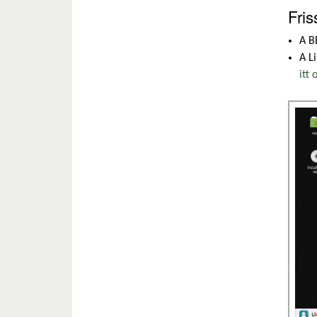
Fris
A B
A L
itt 