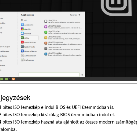
jegyzések
4 bites ISO lemezkép elindul BIOS és UEFI üzemmódban is.
2 bites ISO lemezkép kizárólag BIOS üzemmódban indul el.
4 bites ISO lemezkép használata ajánlott az összes modern számítógép
galomba.