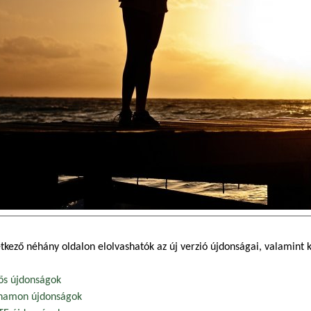
tkező néhány oldalon elolvashatók az új verzió újdonságai, valamint 
ös újdonságok
namon újdonságok