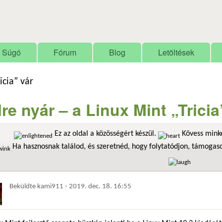
Ugrás a tartalomra
Súgó
Fórum
Blog
Letöltések
icia” vár
lre nyár – a Linux Mint „Tricia
Ez az oldal a közösségért készül.
Kövess minke
Ha hasznosnak találod, és szeretnéd, hogy folytatódjon, támoga
Beküldte
kami911
-
2019. dec. 18. 16:55