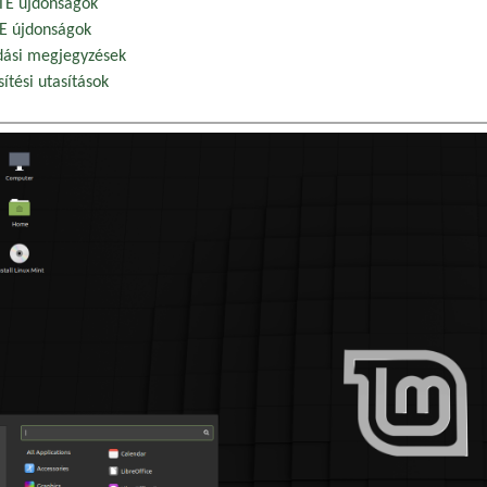
E újdonságok
E újdonságok
dási megjegyzések
sítési utasítások