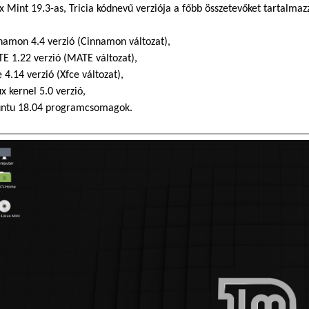
x Mint 19.3-as, Tricia kódnevű verziója a főbb összetevőket tartalmaz
namon 4.4 verzió (Cinnamon változat),
E 1.22 verzió (MATE változat),
 4.14 verzió (Xfce változat),
x kernel 5.0 verzió,
ntu 18.04 programcsomagok.