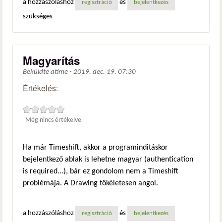
a hozzászóláshoz
és
regisztráció
bejelentkezés
szükséges
Magyarítás
Beküldte
atime
-
2019. dec. 19. 07:30
Értékelés:
Még nincs értékelve
Ha már Timeshift, akkor a programinditáskor
bejelentkező ablak is lehetne magyar (authentication
is required...), bár ez gondolom nem a Timeshift
problémája. A Drawing tökéletesen angol.
a hozzászóláshoz
és
regisztráció
bejelentkezés