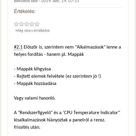
Beküldte
lala
-
2019. dec. 19. 07:11
Értékelés:
Még nincs értékelve
#2.1
Először is, szerintem nem "Alkalmazások" lenne a
helyes fordítás - hanem pl. Mappák
- Mappák kihgyása
- Rejtett elemek felvétele (ez szerintem jó !)
- Mappák hozzáadása
Vagy valami hasonló.
A "Rendszerfigyelő" és a 'CPU Temperature Indicator"
kisalkalmazások hiányoztak a panelról a rensz.
frissítés után.