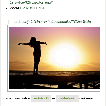
19.3-xfce-32bit.iso.torrent
(külső hivatkozás)
World
EvoWise CDN
(külső hivatkozás)
letöltés
új
19.3
Linux Mint
Cinnamon
MATE
Xfce
Tricia
a hozzászóláshoz
és
szükséges
regisztráció
bejelentkezés