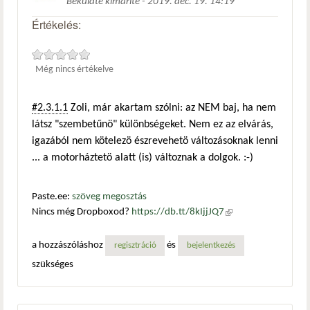
Beküldte
kimarite
-
2019. dec. 19. 14:19
Értékelés:
Még nincs értékelve
#2.3.1.1
Zoli, már akartam szólni: az NEM baj, ha nem
látsz "szembetűnö" különbségeket. Nem ez az elvárás,
igazából nem kötelezö észrevehetö változásoknak lenni
... a motorháztetö alatt (is) változnak a dolgok. :-)
Paste.ee:
szöveg megosztás
Nincs még Dropboxod?
https://db.tt/8kIjjJQ7
(külső
hivatkozás)
a hozzászóláshoz
és
regisztráció
bejelentkezés
szükséges