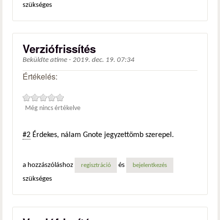
szükséges
Verziófrissítés
Beküldte
atime
-
2019. dec. 19. 07:34
Értékelés:
Még nincs értékelve
#2
Érdekes, nálam Gnote jegyzettömb szerepel.
a hozzászóláshoz
és
regisztráció
bejelentkezés
szükséges