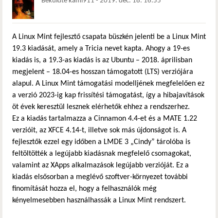
Beküldte
kami911
-
2019. dec. 18. 16:55
A Linux Mint fejlesztő csapata büszkén jelenti be a Linux Mint
19.3 kiadását, amely a Tricia nevet kapta. Ahogy a 19-es
kiadás is, a 19.3-as kiadás is az Ubuntu – 2018. áprilisban
megjelent – 18.04-es hosszan támogatott (LTS) verziójára
alapul. A Linux Mint támogatási modelljének megfelelően ez
a verzió 2023-ig kap frissítési támogatást, így a hibajavítások
öt évek keresztül lesznek elérhetők ehhez a rendszerhez.
Ez a kiadás tartalmazza a Cinnamon 4.4-et és a MATE 1.22
verzióit, az XFCE 4.14-t, illetve sok más újdonságot is. A
fejlesztők ezzel egy időben a LMDE 3 „Cindy” tárolóba is
feltöltötték a legújabb kiadásnak megfelelő csomagokat,
valamint az XApps alkalmazások legújabb verzióját. Ez a
kiadás elsősorban a meglévő szoftver-környezet további
finomítását hozza el, hogy a felhasználók még
kényelmesebben használhassák a Linux Mint rendszert.