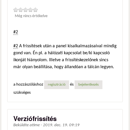
Még nincs értékelve
#2
#2
A frissítések után a panel kisalkalmazásaival mindig
gond van. Én pl. a hálózati kapcsolat be/ki kapcsoló
ikonját hiányolom. Illetve a frissítéskezelőnek sincs
már olyan beállítása, hogy állandóan a tálcán legyen.
a hozzászóláshoz
és
regisztráció
bejelentkezés
szükséges
Verziófrissítés
Beküldte
atime
-
2019. dec. 19. 09:19