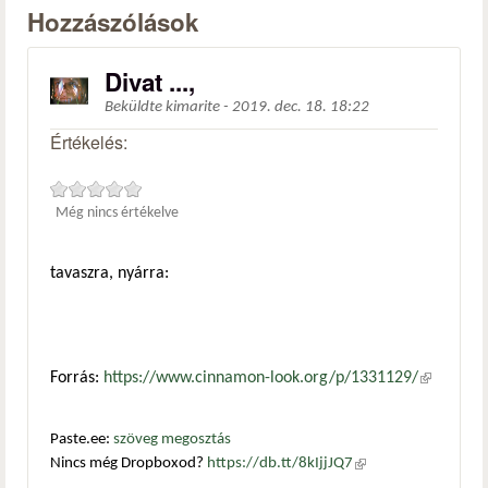
Hozzászólások
Divat ...,
Beküldte
kimarite
-
2019. dec. 18. 18:22
Értékelés:
Még nincs értékelve
tavaszra, nyárra:
Forrás:
https://www.cinnamon-look.org/p/1331129/
(külső
hivatkozá
Paste.ee:
szöveg megosztás
Nincs még Dropboxod?
https://db.tt/8kIjjJQ7
(külső
hivatkozás)