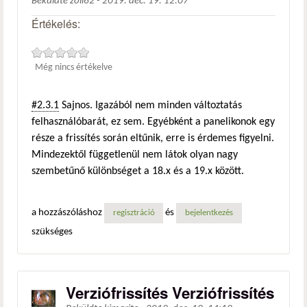
Beküldte
zoli62
-
2019. dec. 19. 12:07
Értékelés:
Még nincs értékelve
#2.3.1
Sajnos. Igazából nem minden változtatás
felhasználóbarát, ez sem. Egyébként a panelikonok egy
része a frissítés során eltűnik, erre is érdemes figyelni.
Mindezektől függetlenül nem látok olyan nagy
szembetűnő különbséget a 18.x és a 19.x között.
a hozzászóláshoz
és
regisztráció
bejelentkezés
szükséges
Verziófrissítés Verziófrissítés