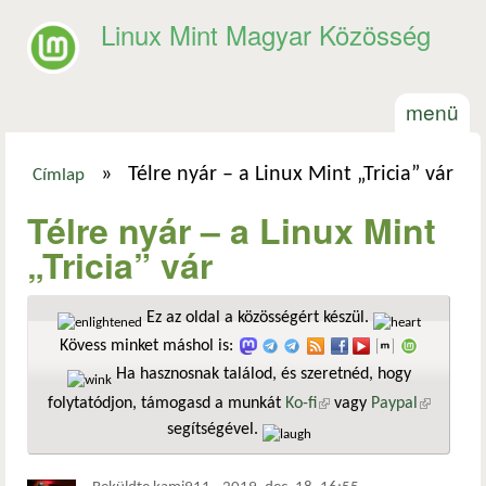
Ugrás a tartalomra
Linux Mint Magyar Közösség
menü
»
Télre nyár – a Linux Mint „Tricia” vár
Címlap
Jelenlegi hely
Télre nyár – a Linux Mint
„Tricia” vár
Ez az oldal a közösségért készül.
Kövess minket máshol is:
Ha hasznosnak találod, és szeretnéd, hogy
folytatódjon, támogasd a munkát
Ko-fi
(külső hivatkozás)
vagy
Paypal
(külső
segítségével.
hivatkozá