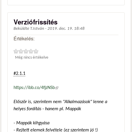
Verziófrissítés
Beküldte
T.István
-
2019. dec. 19. 18:48
Értékelés:
Még nincs értékelve
#2.1.1
https://ibb.co/4fjzNSb
(külső hivatkozás)
Először is, szerintem nem "Alkalmazások" lenne a
helyes fordítás - hanem pl. Mappák
- Mappák kihgyása
- Rejtett elemek felvétele (ez szerintem jó !)