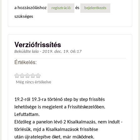
a hozzászóláshoz
és
regisztráció
bejelentkezés
szükséges
Verziófrissítés
Beküldte
lala
-
2019. dec. 19. 06:17
Értékelés:
Még nincs értékelve
19.2-ről 19.3-ra történő step by step frissítés
lehetősége is megjelent a Frissítéskezelőben.
Lefuttattam.
Előzőleg a panelon lévő 2 Kisalkalmazás, nem indult -
törlésük, mjd a Kisalkalmazások frissítése
után újratelepítve őket, már működnek.