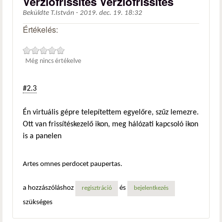
Verziófrissítés Verziófrissítés
Beküldte
T.István
-
2019. dec. 19. 18:32
Értékelés:
Még nincs értékelve
#2.3
Én virtuális gépre telepítettem egyelőre, szűz lemezre.
Ott van frissítéskezelő ikon, meg hálózati kapcsoló ikon
is a panelen
Artes omnes perdocet paupertas.
a hozzászóláshoz
és
regisztráció
bejelentkezés
szükséges