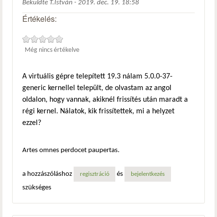
Beküldte
T.István
-
2019. dec. 19. 18:58
Értékelés:
Még nincs értékelve
A virtuális gépre telepített 19.3 nálam 5.0.0-37-
generic kernellel települt, de olvastam az angol
oldalon, hogy vannak, akiknél frissítés után maradt a
régi kernel. Nálatok, kik frissítettek, mi a helyzet
ezzel?
Artes omnes perdocet paupertas.
a hozzászóláshoz
és
regisztráció
bejelentkezés
szükséges