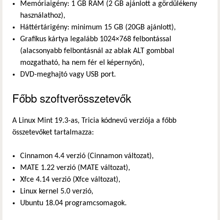
Memóriaigény: 1 GB RAM (2 GB ajánlott a gördülékeny
használathoz),
Háttértárigény: minimum 15 GB (20GB ajánlott),
Grafikus kártya legalább 1024×768 felbontással
(alacsonyabb felbontásnál az ablak ALT gombbal
mozgatható, ha nem fér el képernyőn),
DVD-meghajtó vagy USB port.
Főbb szoftverösszetevők
A Linux Mint 19.3-as, Tricia kódnevű verziója a főbb
összetevőket tartalmazza:
Cinnamon 4.4 verzió (Cinnamon változat),
MATE 1.22 verzió (MATE változat),
Xfce 4.14 verzió (Xfce változat),
Linux kernel 5.0 verzió,
Ubuntu 18.04 programcsomagok.