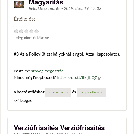
Magyarítás
Beküldte
kimarite
-
2019. dec. 19. 12:03
Értékelés:
Még nincs értékelve
#3
Az a PolicyKit szabályoknál angol. Azzal kapcsolatos.
Paste.ee:
szöveg megosztás
Nincs még Dropboxod?
https://db.tt/8kIjjJQ7
(külső
hivatkozás)
a hozzászóláshoz
és
regisztráció
bejelentkezés
szükséges
Verziófrissítés Verziófrissítés