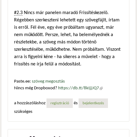
#2.3
Nincs már panelen maradó Frissítéskezelö.
Régebben szerkeszteni lehetett egy szövegfájlt, írtam
is erröl. Fél éve, egy éve próbáltam ugyanazt, már
nem működött. Persze, lehet, ha belemélyednék a
részletekbe, a szöveg más módon történö
szerkesztésébe, működhetne. Nem próbáltam. Viszont
arra is figyelni kéne - ha sikeres a művelet - hogy a
frissítés ne írja felül a módosítást.
Paste.ee:
szöveg megosztás
Nincs még Dropboxod?
https://db.tt/8kIjjJQ7
(külső
hivatkozás)
a hozzászóláshoz
és
regisztráció
bejelentkezés
szükséges