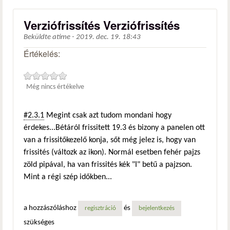
Verziófrissítés Verziófrissítés
Beküldte
atime
-
2019. dec. 19. 18:43
Értékelés:
Még nincs értékelve
#2.3.1
Megint csak azt tudom mondani hogy
érdekes...Bétáról frissitett 19.3 és bizony a panelen ott
van a frissitőkezelő konja, sőt még jelez is, hogy van
frissités (változk az ikon). Normál esetben fehér pajzs
zöld pipával, ha van frissités kék "I" betű a pajzson.
Mint a régi szép időkben...
a hozzászóláshoz
és
regisztráció
bejelentkezés
szükséges