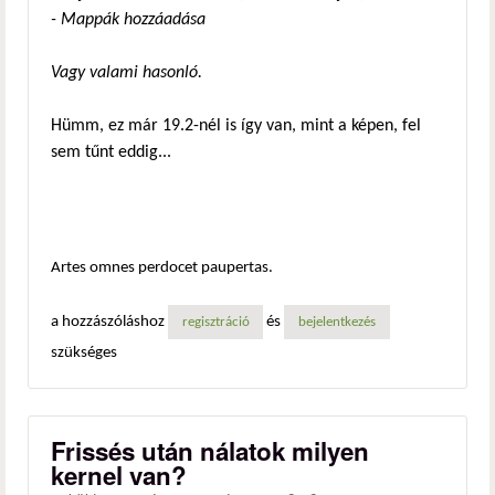
- Mappák hozzáadása
Vagy valami hasonló.
Hümm, ez már 19.2-nél is így van, mint a képen, fel
sem tűnt eddig...
Artes omnes perdocet paupertas.
a hozzászóláshoz
és
regisztráció
bejelentkezés
szükséges
Frissés után nálatok milyen
kernel van?