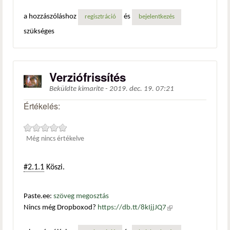
a hozzászóláshoz
és
regisztráció
bejelentkezés
szükséges
Verziófrissítés
Beküldte
kimarite
-
2019. dec. 19. 07:21
Értékelés:
Még nincs értékelve
#2.1.1
Köszi.
Paste.ee:
szöveg megosztás
Nincs még Dropboxod?
https://db.tt/8kIjjJQ7
(külső
hivatkozás)