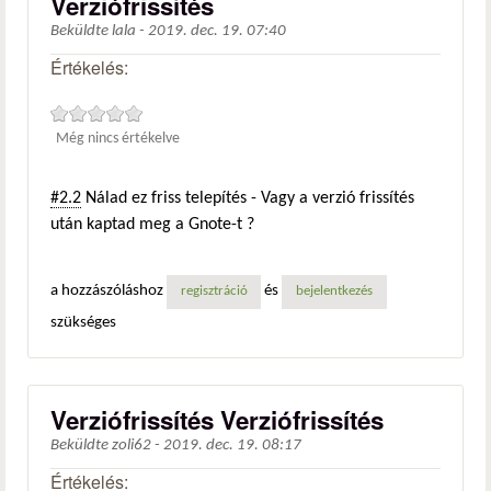
Verziófrissítés
Beküldte
lala
-
2019. dec. 19. 07:40
Értékelés:
Még nincs értékelve
#2.2
Nálad ez friss telepítés - Vagy a verzió frissítés
után kaptad meg a Gnote-t ?
a hozzászóláshoz
és
regisztráció
bejelentkezés
szükséges
Verziófrissítés Verziófrissítés
Beküldte
zoli62
-
2019. dec. 19. 08:17
Értékelés: