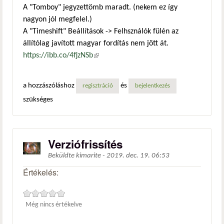
A "Tomboy" jegyzettömb maradt. (nekem ez így
nagyon jól megfelel.)
A "Timeshift" Beállítások -> Felhsználók fülén az
állítólag javított magyar fordítás nem jött át.
https://ibb.co/4fjzNSb
(külső hivatkozás)
a hozzászóláshoz
és
regisztráció
bejelentkezés
szükséges
Verziófrissítés
Beküldte
kimarite
-
2019. dec. 19. 06:53
Értékelés:
Még nincs értékelve