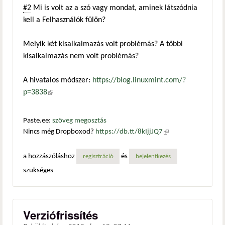
#2
Mi is volt az a szó vagy mondat, aminek látszódnia
kell a Felhasználók fülön?
Melyik két kisalkalmazás volt problémás? A többi
kisalkalmazás nem volt problémás?
A hivatalos módszer:
https://blog.linuxmint.com/?
p=3838
(külső hivatkozás)
Paste.ee:
szöveg megosztás
Nincs még Dropboxod?
https://db.tt/8kIjjJQ7
(külső
hivatkozás)
a hozzászóláshoz
és
regisztráció
bejelentkezés
szükséges
Verziófrissítés