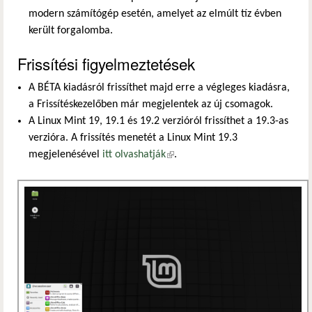
modern számítógép esetén, amelyet az elmúlt tíz évben
került forgalomba.
Frissítési figyelmeztetések
A BÉTA kiadásról frissíthet majd erre a végleges kiadásra,
a Frissítéskezelőben már megjelentek az új csomagok.
A Linux Mint 19, 19.1 és 19.2 verzióról frissíthet a 19.3-as
verzióra. A frissítés menetét a Linux Mint 19.3
megjelenésével
itt olvashatják
(külső hivatkozás)
.