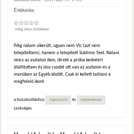
Beküldte
atime
-
2019. dec. 19. 17:25
Értékelés:
Még nincs értékelve
Pdig nálam sikerült, ugyan nem Vlc (azt nem
telepítettem), hanem a telepitett Sublime Text. Nálam
nincs az asztalon ikon, direkt a próba kedvéért
átállitottam és láss csodát ott van az asztalon és a
menüben az Egyéb között. Csak ki kellett tallózni a
megfelelő ikont
a hozzászóláshoz
és
regisztráció
bejelentkezés
szükséges