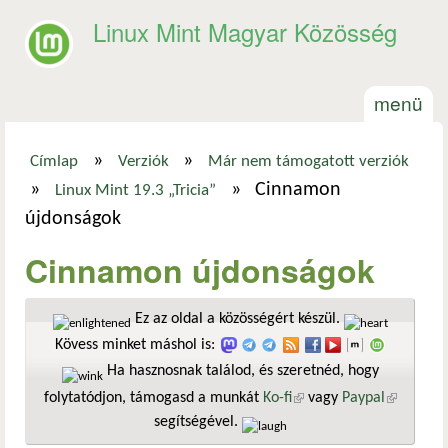
Ugrás a tartalomra
Linux Mint Magyar Közösség
menü
»
»
Címlap
Verziók
Már nem támogatott verziók
Jelenlegi hely
»
»
Cinnamon
Linux Mint 19.3 „Tricia”
újdonságok
Cinnamon újdonságok
Ez az oldal a közösségért készül.
Kövess minket máshol is:
Ha hasznosnak találod, és szeretnéd, hogy
folytatódjon, támogasd a munkát
Ko-fi
(külső hivatkozás)
vagy
Paypal
(külső
segítségével.
hivatkozá