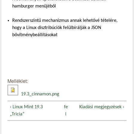
hamburger menüjéből
Rendszerszintű mechanizmus annak lehetővé tételére,
hogy a Linux disztribúciók felülbírálják a JSON
bővítménybeállításokat
Melléklet:
19.3_cinnamon.png
‹ Linux Mint 19.3
fe
Kiadási megjegyzések ›
„Tricia”
l