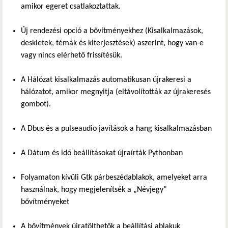
amikor egeret csatlakoztattak.
Új rendezési opció a bővítményekhez (Kisalkalmazások,
deskletek, témák és kiterjesztések) aszerint, hogy van-e
vagy nincs elérhető frissítésük.
A Hálózat kisalkalmazás automatikusan újrakeresi a
hálózatot, amikor megnyitja (eltávolították az újrakeresés
gombot).
A Dbus és a pulseaudio javítások a hang kisalkalmazásban
A Dátum és idő beállításokat újraírták Pythonban
Folyamaton kívüli Gtk párbeszédablakok, amelyeket arra
használnak, hogy megjelenítsék a „Névjegy”
bővítményeket
A bővítmények újratölthetők a beállítási ablakuk