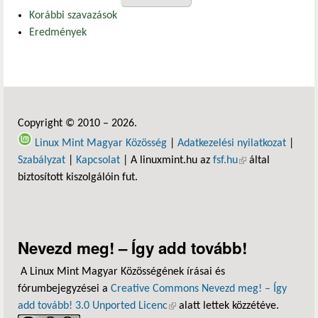
Korábbi szavazások
Eredmények
Copyright © 2010 – 2026.
Linux Mint Magyar Közösség
|
Adatkezelési nyilatkozat
|
Szabályzat
|
Kapcsolat
| A linuxmint.hu az
fsf.hu
(külső hivatkozás)
által
biztosított kiszolgálóin fut.
Nevezd meg! – Így add tovább!
A Linux Mint Magyar Közösségének írásai és
fórumbejegyzései a
Creative Commons Nevezd meg! – Így
add tovább! 3.0 Unported Licenc
(külső hivatkozás)
alatt lettek közzétéve.