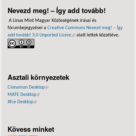
Nevezd meg! – Így add tovább!
A Linux Mint Magyar Közösségének írásai és
fórumbejegyzései a
Creative Commons Nevezd meg! – Így
add tovább! 3.0 Unported Licenc
(külső hivatkozás)
alatt lettek közzétéve.
Asztali környezetek
Cinnamon Desktop
(külső hivatkozás)
MATE Desktop
(külső hivatkozás)
Xfce Desktop
(külső hivatkozás)
Kövess minket