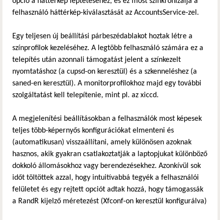
opció a háttérkép léptetéséhez, és ez most szinkronizálja a
felhasználó háttérkép-kiválasztását az AccountsService-zel.
Egy teljesen új beállítási párbeszédablakot hoztak létre a
színprofilok kezeléséhez. A legtöbb felhasználó számára ez a
telepítés után azonnali támogatást jelent a színkezelt
nyomtatáshoz (a cupsd-on keresztül) és a szkenneléshez (a
saned-en keresztül). A monitorprofilokhoz majd egy további
szolgáltatást kell telepítenie, mint pl. az xiccd.
A megjelenítési beállításokban a felhasználók most képesek
teljes több-képernyős konfigurációkat elmenteni és
(automatikusan) visszaállítani, amely különösen azoknak
hasznos, akik gyakran csatlakoztatják a laptopjukat különböző
dokkoló állomásokhoz vagy berendezésekhez. Azonkívül sok
időt töltöttek azzal, hogy intuitívabbá tegyék a felhasználói
felületet és egy rejtett opciót adtak hozzá, hogy támogassák
a RandR kijelző méretezést (Xfconf-on keresztül konfigurálva)