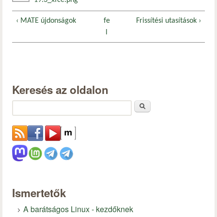
19.3_xfce.png
‹ MATE újdonságok
fe
Frissítési utasítások ›
l
Keresés az oldalon
Keresés
Ismertetők
A barátságos Linux - kezdőknek