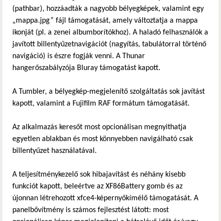
(pathbar), hozzáadták a nagyobb bélyegképek, valamint egy
„mappa.jpg” fájl támogatását, amely változtatja a mappa
ikonját (pl. a zenei albumborítókhoz). A haladó felhasználók a
javított billentyűzetnavigációt (nagyítás, tabulátorral történő
navigáció) is észre fogják venni. A Thunar
hangerőszabályzója Bluray támogatást kapott.
A Tumbler, a bélyegkép-megjelenítő szolgáltatás sok javítást
kapott, valamint a Fujifilm RAF formátum támogatását.
Az alkalmazás keresőt most opcionálisan megnyithatja
egyetlen ablakban és most könnyebben navigálható csak
billentyűzet használatával.
A teljesítménykezelő sok hibajavítást és néhány kisebb
funkciót kapott, beleértve az XF86Battery gomb és az
újonnan létrehozott xfce4-képernyőkímélő támogatását. A
panelbővítmény is számos fejlesztést látott: most