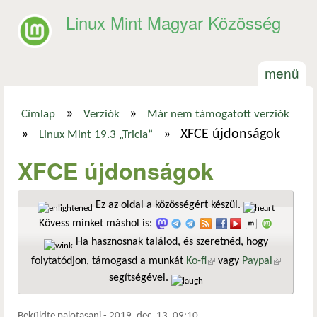
Ugrás a tartalomra
Linux Mint Magyar Közösség
menü
»
»
Címlap
Verziók
Már nem támogatott verziók
Jelenlegi hely
»
»
XFCE újdonságok
Linux Mint 19.3 „Tricia”
XFCE újdonságok
Ez az oldal a közösségért készül.
Kövess minket máshol is:
Ha hasznosnak találod, és szeretnéd, hogy
folytatódjon, támogasd a munkát
Ko-fi
(külső hivatkozás)
vagy
Paypal
(külső
segítségével.
hivatkozá
Beküldte
palotasani
-
2019. dec. 13. 09:10