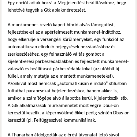
Egy opciót adtak hozzá a Megjelenítési beállításokhoz, hogy
lehetővé tegyék a Gtk ablakméretezést.
A munkamenet-kezelő kapott hibrid alvás támogatást,
fejlesztéseket az alapértelmezett munkamenet-indítóhoz,
hogy elkerülje a versengési körülményeket, egy funkciót az
automatikusan elinduló bejegyzések hozzáadásához és
szerkesztéséhez, egy felhasználó váltás gombot a
kijelentkezési párbeszédablakban és fejlesztett munkamenet-
választó és beállítások párbeszédablakokat (az utóbbit új
füllel, amely mutatja az elmentett munkameneteket).
Azonkívül most nemcsak „automatikusan elinduló” stílusban
futtathat parancsokat bejelentkezéskor, hanem akkor is,
amikor a számítógépe alvó állapotba kerül, kijelentkezik, stb.
A Gtk alkalmazások munkamenetét most végre Dbus-on
keresztül kezelik, a képernyőkímélőkkel pedig szintén Dbus-on
keresztül (pl. Felfüggesztve) kommunikálnak.
A Thunarban átdolgozták az elérési útvonalat jelző sávot