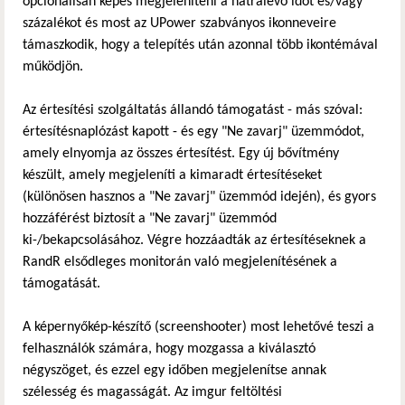
opcionálisan képes megjeleníteni a hátralévő időt és/vagy
százalékot és most az UPower szabványos ikonneveire
támaszkodik, hogy a telepítés után azonnal több ikontémával
működjön.
Az értesítési szolgáltatás állandó támogatást - más szóval:
értesítésnaplózást kapott - és egy "Ne zavarj" üzemmódot,
amely elnyomja az összes értesítést. Egy új bővítmény
készült, amely megjeleníti a kimaradt értesítéseket
(különösen hasznos a "Ne zavarj" üzemmód idején), és gyors
hozzáférést biztosít a "Ne zavarj" üzemmód
ki-/bekapcsolásához. Végre hozzáadták az értesítéseknek a
RandR elsődleges monitorán való megjelenítésének a
támogatását.
A képernyőkép-készítő (screenshooter) most lehetővé teszi a
felhasználók számára, hogy mozgassa a kiválasztó
négyszöget, és ezzel egy időben megjelenítse annak
szélesség és magasságát. Az imgur feltöltési