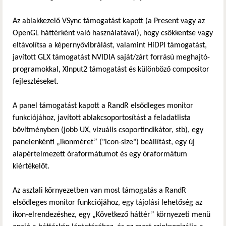
Az ablakkezelő VSync támogatást kapott (a Present vagy az
OpenGL háttérként való használatával), hogy csökkentse vagy
eltávolítsa a képernyővibrálást, valamint HiDPI támogatást,
javított GLX támogatást NVIDIA saját/zárt forrású meghajtó-
programokkal, XInput2 támogatást és különböző compositor
fejlesztéseket.
A panel támogatást kapott a RandR elsődleges monitor
funkciójához, javított ablakcsoportosítást a feladatlista
bővítményben (jobb UX, vizuális csoportindikátor, stb), egy
panelenkénti „ikonméret” ("icon-size") beállítást, egy új
alapértelmezett óraformátumot és egy óraformátum
kiértékelőt.
Az asztali környezetben van most támogatás a RandR
elsődleges monitor funkciójához, egy tájolási lehetőség az
ikon-elrendezéshez, egy „Következő háttér” környezeti menü