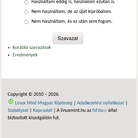
Választások
Használtam eddig is, használom ezután is.
Nem használtam, de az újat kipróbálom.
Nem használtam, és ez után sem fogom.
Korábbi szavazások
Eredmények
Copyright © 2010 – 2026.
Linux Mint Magyar Közösség
|
Adatkezelési nyilatkozat
|
Szabályzat
|
Kapcsolat
| A linuxmint.hu az
fsf.hu
(külső hivatkozás)
által
biztosított kiszolgálóin fut.