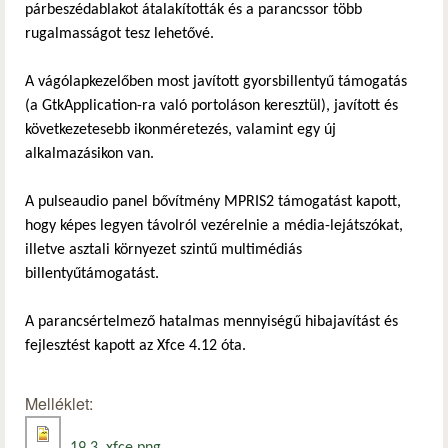
párbeszédablakot átalakították és a parancssor több
rugalmasságot tesz lehetővé.
A vágólapkezelőben most javított gyorsbillentyű támogatás
(a GtkApplication-ra való portoláson keresztül), javított és
következetesebb ikonméretezés, valamint egy új
alkalmazásikon van.
A pulseaudio panel bővítmény MPRIS2 támogatást kapott,
hogy képes legyen távolról vezérelnie a média-lejátszókat,
illetve asztali környezet szintű multimédiás
billentyűtámogatást.
A parancsértelmező hatalmas mennyiségű hibajavítást és
fejlesztést kapott az Xfce 4.12 óta.
Melléklet: