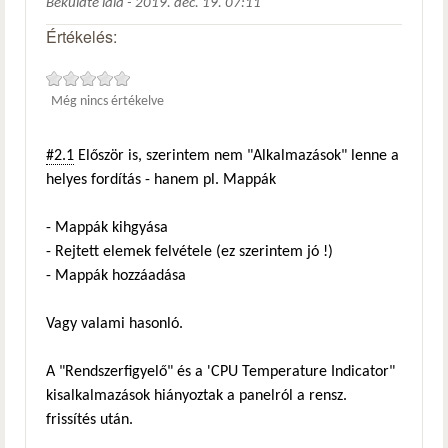
Beküldte
lala
-
2019. dec. 19. 07:11
Értékelés:
Még nincs értékelve
#2.1
Először is, szerintem nem "Alkalmazások" lenne a
helyes fordítás - hanem pl. Mappák
- Mappák kihgyása
- Rejtett elemek felvétele (ez szerintem jó !)
- Mappák hozzáadása
Vagy valami hasonló.
A "Rendszerfigyelő" és a 'CPU Temperature Indicator"
kisalkalmazások hiányoztak a panelról a rensz.
frissítés után.