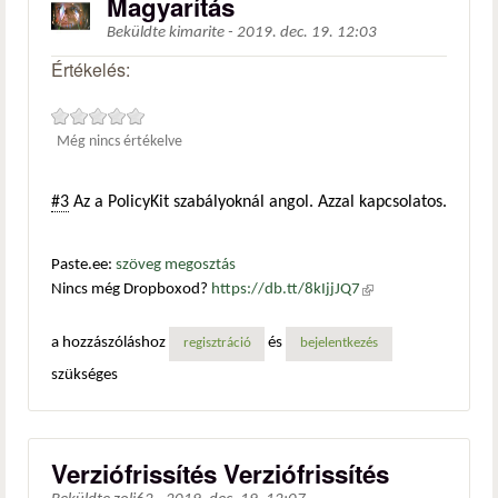
Magyarítás
Beküldte
kimarite
-
2019. dec. 19. 12:03
Értékelés:
Még nincs értékelve
#3
Az a PolicyKit szabályoknál angol. Azzal kapcsolatos.
Paste.ee:
szöveg megosztás
Nincs még Dropboxod?
https://db.tt/8kIjjJQ7
(külső
hivatkozás)
a hozzászóláshoz
és
regisztráció
bejelentkezés
szükséges
Verziófrissítés Verziófrissítés