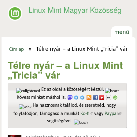
Ugrás a tartalomra
Linux Mint Magyar Közösség
menü
»
Télre nyár – a Linux Mint „Tricia” vár
Címlap
Jelenlegi hely
Télre nyár – a Linux Mint
„Tricia” vár
Ez az oldal a közösségért készül.
Kövess minket máshol is:
Ha hasznosnak találod, és szeretnéd, hogy
folytatódjon, támogasd a munkát
Ko-fi
(külső hivatkozás)
vagy
Paypal
(külső
segítségével.
hivatkozá