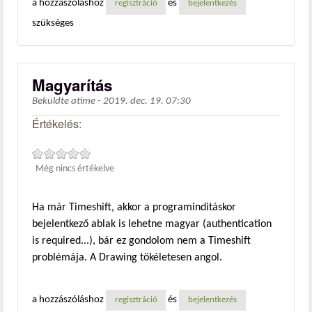
a hozzászóláshoz
és
regisztráció
bejelentkezés
szükséges
Magyarítás
Beküldte
atime
-
2019. dec. 19. 07:30
Értékelés:
Még nincs értékelve
Ha már Timeshift, akkor a programinditáskor
bejelentkező ablak is lehetne magyar (authentication
is required...), bár ez gondolom nem a Timeshift
problémája. A Drawing tökéletesen angol.
a hozzászóláshoz
és
regisztráció
bejelentkezés