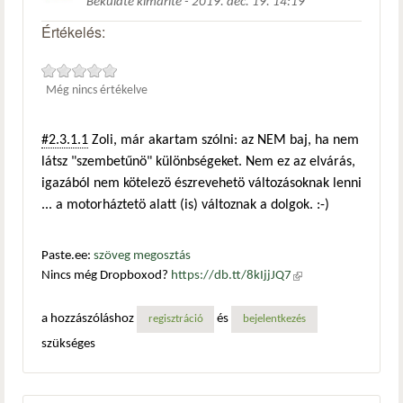
Beküldte
kimarite
-
2019. dec. 19. 14:19
Értékelés:
Még nincs értékelve
#2.3.1.1
Zoli, már akartam szólni: az NEM baj, ha nem
látsz "szembetűnö" különbségeket. Nem ez az elvárás,
igazából nem kötelezö észrevehetö változásoknak lenni
... a motorháztetö alatt (is) változnak a dolgok. :-)
Paste.ee:
szöveg megosztás
Nincs még Dropboxod?
https://db.tt/8kIjjJQ7
(külső
hivatkozás)
a hozzászóláshoz
és
regisztráció
bejelentkezés
szükséges