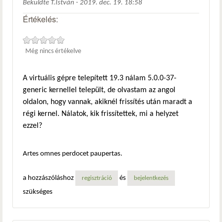
Beküldte
T.István
-
2019. dec. 19. 18:58
Értékelés:
Még nincs értékelve
A virtuális gépre telepített 19.3 nálam 5.0.0-37-
generic kernellel települt, de olvastam az angol
oldalon, hogy vannak, akiknél frissítés után maradt a
régi kernel. Nálatok, kik frissítettek, mi a helyzet
ezzel?
Artes omnes perdocet paupertas.
a hozzászóláshoz
és
regisztráció
bejelentkezés
szükséges