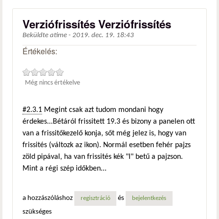
Verziófrissítés Verziófrissítés
Beküldte
atime
-
2019. dec. 19. 18:43
Értékelés:
Még nincs értékelve
#2.3.1
Megint csak azt tudom mondani hogy
érdekes...Bétáról frissitett 19.3 és bizony a panelen ott
van a frissitőkezelő konja, sőt még jelez is, hogy van
frissités (változk az ikon). Normál esetben fehér pajzs
zöld pipával, ha van frissités kék "I" betű a pajzson.
Mint a régi szép időkben...
a hozzászóláshoz
és
regisztráció
bejelentkezés
szükséges