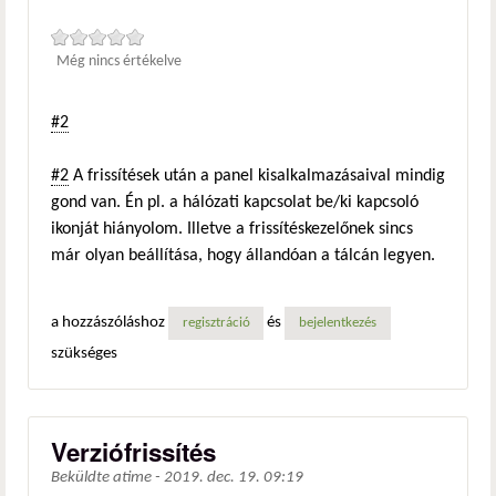
Még nincs értékelve
#2
#2
A frissítések után a panel kisalkalmazásaival mindig
gond van. Én pl. a hálózati kapcsolat be/ki kapcsoló
ikonját hiányolom. Illetve a frissítéskezelőnek sincs
már olyan beállítása, hogy állandóan a tálcán legyen.
a hozzászóláshoz
és
regisztráció
bejelentkezés
szükséges
Verziófrissítés
Beküldte
atime
-
2019. dec. 19. 09:19