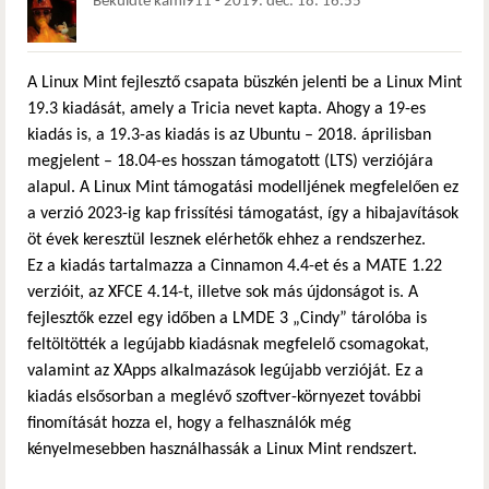
Beküldte
kami911
-
2019. dec. 18. 16:55
A Linux Mint fejlesztő csapata büszkén jelenti be a Linux Mint
19.3 kiadását, amely a Tricia nevet kapta. Ahogy a 19-es
kiadás is, a 19.3-as kiadás is az Ubuntu – 2018. áprilisban
megjelent – 18.04-es hosszan támogatott (LTS) verziójára
alapul. A Linux Mint támogatási modelljének megfelelően ez
a verzió 2023-ig kap frissítési támogatást, így a hibajavítások
öt évek keresztül lesznek elérhetők ehhez a rendszerhez.
Ez a kiadás tartalmazza a Cinnamon 4.4-et és a MATE 1.22
verzióit, az XFCE 4.14-t, illetve sok más újdonságot is. A
fejlesztők ezzel egy időben a LMDE 3 „Cindy” tárolóba is
feltöltötték a legújabb kiadásnak megfelelő csomagokat,
valamint az XApps alkalmazások legújabb verzióját. Ez a
kiadás elsősorban a meglévő szoftver-környezet további
finomítását hozza el, hogy a felhasználók még
kényelmesebben használhassák a Linux Mint rendszert.