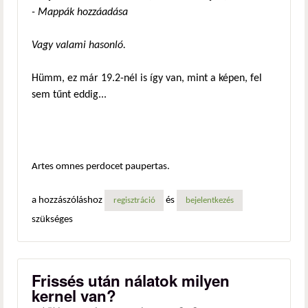
- Mappák hozzáadása
Vagy valami hasonló.
Hümm, ez már 19.2-nél is így van, mint a képen, fel
sem tűnt eddig...
Artes omnes perdocet paupertas.
a hozzászóláshoz
és
regisztráció
bejelentkezés
szükséges
Frissés után nálatok milyen
kernel van?