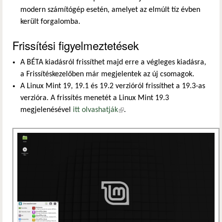
modern számítógép esetén, amelyet az elmúlt tíz évben
került forgalomba.
Frissítési figyelmeztetések
A BÉTA kiadásról frissíthet majd erre a végleges kiadásra,
a Frissítéskezelőben már megjelentek az új csomagok.
A Linux Mint 19, 19.1 és 19.2 verzióról frissíthet a 19.3-as
verzióra. A frissítés menetét a Linux Mint 19.3
megjelenésével
itt olvashatják
(külső hivatkozás)
.