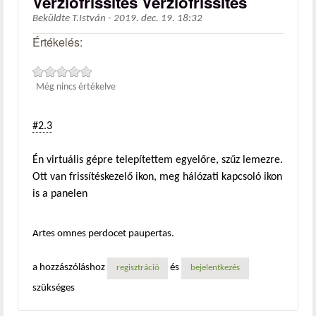
Verziófrissítés Verziófrissítés
Beküldte
T.István
-
2019. dec. 19. 18:32
Értékelés:
Még nincs értékelve
#2.3
Én virtuális gépre telepítettem egyelőre, szűz lemezre.
Ott van frissítéskezelő ikon, meg hálózati kapcsoló ikon
is a panelen
Artes omnes perdocet paupertas.
a hozzászóláshoz
és
regisztráció
bejelentkezés
szükséges