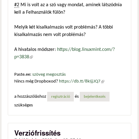
#2
Mi is volt az a szó vagy mondat, aminek látszódnia
kell a Felhasználók fülön?
Melyik két kisalkalmazás volt problémás? A többi
kisalkalmazás nem volt problémás?
A hivatalos módszer:
https://blog.linuxmint.com/?
p=3838
(külső hivatkozás)
Paste.ee:
szöveg megosztás
Nincs még Dropboxod?
https://db.tt/8kIjjJQ7
(külső
hivatkozás)
a hozzászóláshoz
és
regisztráció
bejelentkezés
szükséges
Verziófrissítés