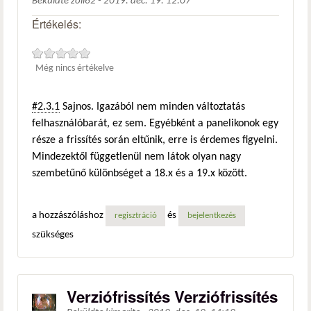
Beküldte
zoli62
-
2019. dec. 19. 12:07
Értékelés:
Még nincs értékelve
#2.3.1
Sajnos. Igazából nem minden változtatás
felhasználóbarát, ez sem. Egyébként a panelikonok egy
része a frissítés során eltűnik, erre is érdemes figyelni.
Mindezektől függetlenül nem látok olyan nagy
szembetűnő különbséget a 18.x és a 19.x között.
a hozzászóláshoz
és
regisztráció
bejelentkezés
szükséges
Verziófrissítés Verziófrissítés