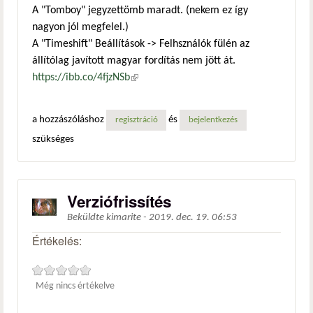
A "Tomboy" jegyzettömb maradt. (nekem ez így
nagyon jól megfelel.)
A "Timeshift" Beállítások -> Felhsználók fülén az
állítólag javított magyar fordítás nem jött át.
https://ibb.co/4fjzNSb
(külső hivatkozás)
a hozzászóláshoz
és
regisztráció
bejelentkezés
szükséges
Verziófrissítés
Beküldte
kimarite
-
2019. dec. 19. 06:53
Értékelés:
Még nincs értékelve