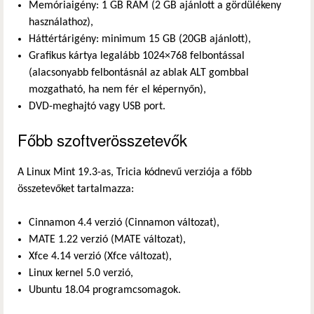
Memóriaigény: 1 GB RAM (2 GB ajánlott a gördülékeny
használathoz),
Háttértárigény: minimum 15 GB (20GB ajánlott),
Grafikus kártya legalább 1024×768 felbontással
(alacsonyabb felbontásnál az ablak ALT gombbal
mozgatható, ha nem fér el képernyőn),
DVD-meghajtó vagy USB port.
Főbb szoftverösszetevők
A Linux Mint 19.3-as, Tricia kódnevű verziója a főbb
összetevőket tartalmazza:
Cinnamon 4.4 verzió (Cinnamon változat),
MATE 1.22 verzió (MATE változat),
Xfce 4.14 verzió (Xfce változat),
Linux kernel 5.0 verzió,
Ubuntu 18.04 programcsomagok.