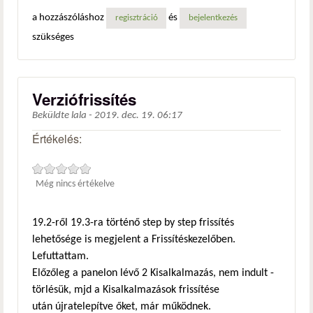
a hozzászóláshoz
és
regisztráció
bejelentkezés
szükséges
Verziófrissítés
Beküldte
lala
-
2019. dec. 19. 06:17
Értékelés:
Még nincs értékelve
19.2-ről 19.3-ra történő step by step frissítés
lehetősége is megjelent a Frissítéskezelőben.
Lefuttattam.
Előzőleg a panelon lévő 2 Kisalkalmazás, nem indult -
törlésük, mjd a Kisalkalmazások frissítése
után újratelepítve őket, már működnek.