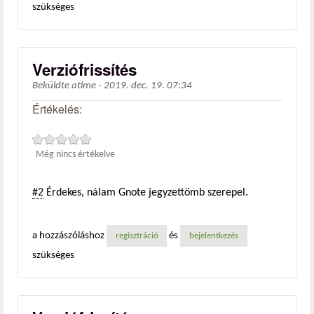
szükséges
Verziófrissítés
Beküldte
atime
-
2019. dec. 19. 07:34
Értékelés:
Még nincs értékelve
#2
Érdekes, nálam Gnote jegyzettömb szerepel.
a hozzászóláshoz
és
regisztráció
bejelentkezés
szükséges