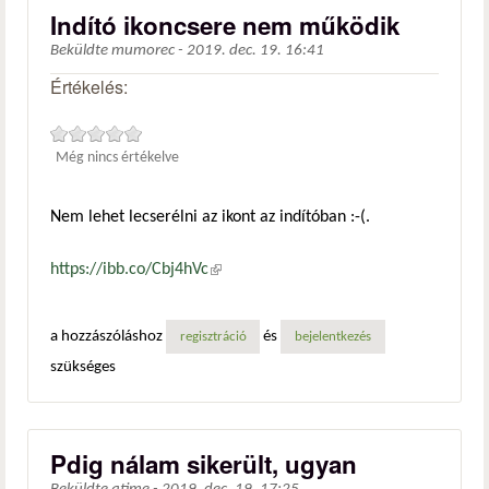
Indító ikoncsere nem működik
Beküldte
mumorec
-
2019. dec. 19. 16:41
Értékelés:
Még nincs értékelve
Nem lehet lecserélni az ikont az indítóban :-(.
https://ibb.co/Cbj4hVc
(külső hivatkozás)
a hozzászóláshoz
és
regisztráció
bejelentkezés
szükséges
Pdig nálam sikerült, ugyan