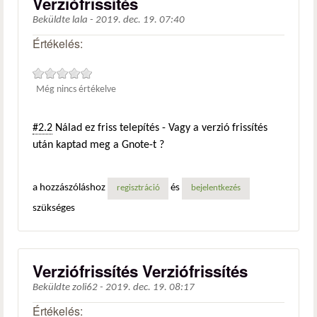
Verziófrissítés
Beküldte
lala
-
2019. dec. 19. 07:40
Értékelés:
Még nincs értékelve
#2.2
Nálad ez friss telepítés - Vagy a verzió frissítés
után kaptad meg a Gnote-t ?
a hozzászóláshoz
és
regisztráció
bejelentkezés
szükséges
Verziófrissítés Verziófrissítés
Beküldte
zoli62
-
2019. dec. 19. 08:17
Értékelés: