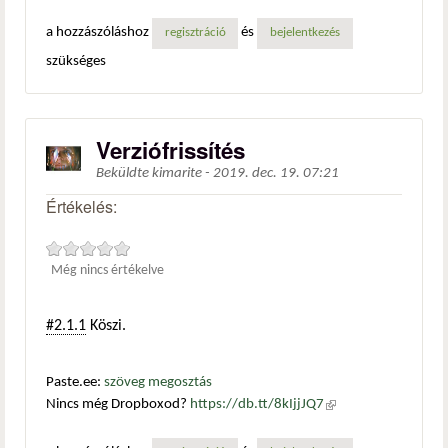
a hozzászóláshoz
és
regisztráció
bejelentkezés
szükséges
Verziófrissítés
Beküldte
kimarite
-
2019. dec. 19. 07:21
Értékelés:
Még nincs értékelve
#2.1.1
Köszi.
Paste.ee:
szöveg megosztás
Nincs még Dropboxod?
https://db.tt/8kIjjJQ7
(külső
hivatkozás)