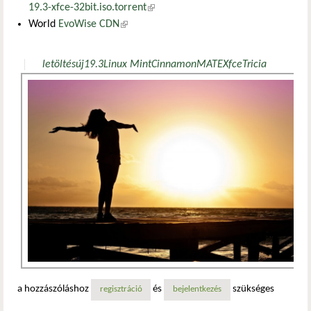
19.3-xfce-32bit.iso.torrent
(külső hivatkozás)
World
EvoWise CDN
(külső hivatkozás)
letöltés
új
19.3
Linux Mint
Cinnamon
MATE
Xfce
Tricia
a hozzászóláshoz
és
szükséges
regisztráció
bejelentkezés