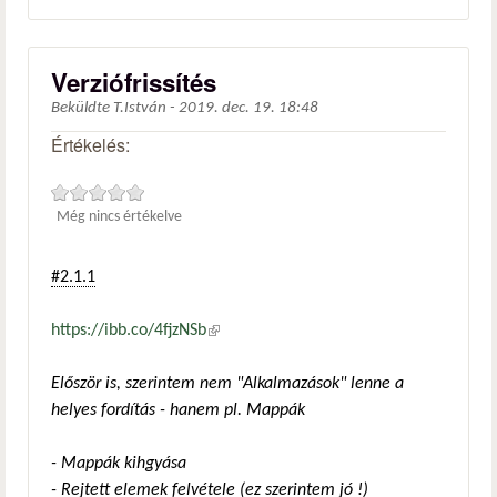
Verziófrissítés
Beküldte
T.István
-
2019. dec. 19. 18:48
Értékelés:
Még nincs értékelve
#2.1.1
https://ibb.co/4fjzNSb
(külső hivatkozás)
Először is, szerintem nem "Alkalmazások" lenne a
helyes fordítás - hanem pl. Mappák
- Mappák kihgyása
- Rejtett elemek felvétele (ez szerintem jó !)