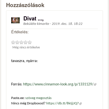
Hozzászólások
Divat ...,
Beküldte
kimarite
-
2019. dec. 18. 18:22
Értékelés:
Még nincs értékelve
tavaszra, nyárra:
Forrás:
https://www.cinnamon-look.org/p/1331129/
(külső
hivatkozá
Paste.ee:
szöveg megosztás
Nincs még Dropboxod?
https://db.tt/8kIjjJQ7
(külső
hivatkozás)