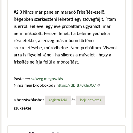
#2.3
Nincs már panelen maradó Frissítéskezelö.
Régebben szerkeszteni lehetett egy szövegfájlt, írtam
is erröl. Fél éve, egy éve próbáltam ugyanazt, már
nem működött. Persze, lehet, ha belemélyednék a
részletekbe, a szöveg más módon történö
szerkesztésébe, működhetne. Nem próbáltam. Viszont
arra is figyelni kéne - ha sikeres a művelet - hogy a
frissítés ne írja felül a módosítást.
Paste.ee:
szöveg megosztás
Nincs még Dropboxod?
https://db.tt/8kIjjJQ7
(külső
hivatkozás)
a hozzászóláshoz
és
regisztráció
bejelentkezés
szükséges