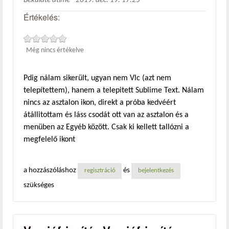
Beküldte
atime
-
2019. dec. 19. 17:25
Értékelés:
Még nincs értékelve
Pdig nálam sikerült, ugyan nem Vlc (azt nem
telepítettem), hanem a telepitett Sublime Text. Nálam
nincs az asztalon ikon, direkt a próba kedvéért
átállitottam és láss csodát ott van az asztalon és a
menüben az Egyéb között. Csak ki kellett tallózni a
megfelelő ikont
a hozzászóláshoz
és
regisztráció
bejelentkezés
szükséges