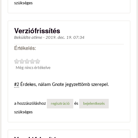
szükséges
Verziófrissítés
Beküldte
atime
-
2019. dec. 19. 07:34
Értékelés:
Még nincs értékelve
#2
Érdekes, nálam Gnote jegyzettömb szerepel.
a hozzászóláshoz
és
regisztráció
bejelentkezés
szükséges