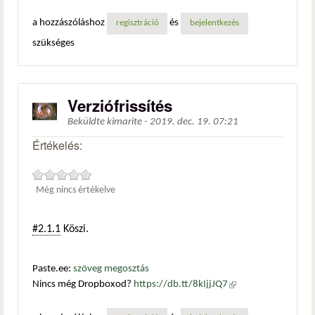
a hozzászóláshoz
és
regisztráció
bejelentkezés
szükséges
Verziófrissítés
Beküldte
kimarite
-
2019. dec. 19. 07:21
Értékelés:
Még nincs értékelve
#2.1.1
Köszi.
Paste.ee:
szöveg megosztás
Nincs még Dropboxod?
https://db.tt/8kIjjJQ7
(külső
hivatkozás)