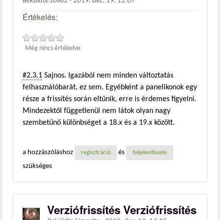
Beküldte
zoli62
-
2019. dec. 19. 12:07
Értékelés:
Még nincs értékelve
#2.3.1
Sajnos. Igazából nem minden változtatás
felhasználóbarát, ez sem. Egyébként a panelikonok egy
része a frissítés során eltűnik, erre is érdemes figyelni.
Mindezektől függetlenül nem látok olyan nagy
szembetűnő különbséget a 18.x és a 19.x között.
a hozzászóláshoz
és
regisztráció
bejelentkezés
szükséges
Verziófrissítés Verziófrissítés