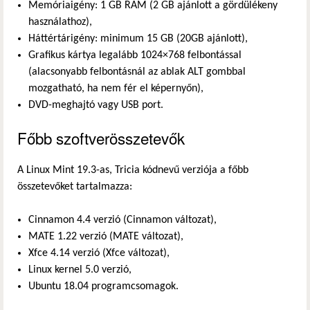
Memóriaigény: 1 GB RAM (2 GB ajánlott a gördülékeny
használathoz),
Háttértárigény: minimum 15 GB (20GB ajánlott),
Grafikus kártya legalább 1024×768 felbontással
(alacsonyabb felbontásnál az ablak ALT gombbal
mozgatható, ha nem fér el képernyőn),
DVD-meghajtó vagy USB port.
Főbb szoftverösszetevők
A Linux Mint 19.3-as, Tricia kódnevű verziója a főbb
összetevőket tartalmazza:
Cinnamon 4.4 verzió (Cinnamon változat),
MATE 1.22 verzió (MATE változat),
Xfce 4.14 verzió (Xfce változat),
Linux kernel 5.0 verzió,
Ubuntu 18.04 programcsomagok.