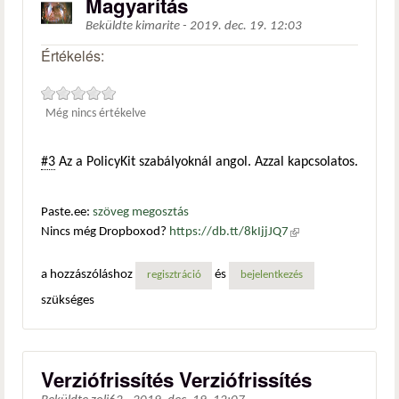
Magyarítás
Beküldte
kimarite
-
2019. dec. 19. 12:03
Értékelés:
Még nincs értékelve
#3
Az a PolicyKit szabályoknál angol. Azzal kapcsolatos.
Paste.ee:
szöveg megosztás
Nincs még Dropboxod?
https://db.tt/8kIjjJQ7
(külső
hivatkozás)
a hozzászóláshoz
és
regisztráció
bejelentkezés
szükséges
Verziófrissítés Verziófrissítés