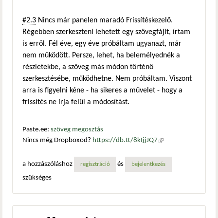
#2.3
Nincs már panelen maradó Frissítéskezelö.
Régebben szerkeszteni lehetett egy szövegfájlt, írtam
is erröl. Fél éve, egy éve próbáltam ugyanazt, már
nem működött. Persze, lehet, ha belemélyednék a
részletekbe, a szöveg más módon történö
szerkesztésébe, működhetne. Nem próbáltam. Viszont
arra is figyelni kéne - ha sikeres a művelet - hogy a
frissítés ne írja felül a módosítást.
Paste.ee:
szöveg megosztás
Nincs még Dropboxod?
https://db.tt/8kIjjJQ7
(külső
hivatkozás)
a hozzászóláshoz
és
regisztráció
bejelentkezés
szükséges