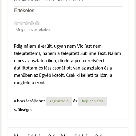
Beküldte
atime
-
2019. dec. 19. 17:25
Értékelés:
Még nincs értékelve
Pdig nálam sikerült, ugyan nem Vlc (azt nem
telepítettem), hanem a telepitett Sublime Text. Nálam
nincs az asztalon ikon, direkt a próba kedvéért
átállitottam és láss csodát ott van az asztalon és a
menüben az Egyéb között. Csak ki kellett tallózni a
megfelelő ikont
a hozzászóláshoz
és
regisztráció
bejelentkezés
szükséges