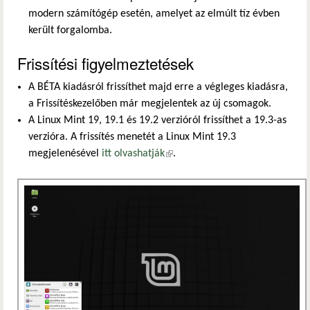
modern számítógép esetén, amelyet az elmúlt tíz évben
került forgalomba.
Frissítési figyelmeztetések
A BÉTA kiadásról frissíthet majd erre a végleges kiadásra,
a Frissítéskezelőben már megjelentek az új csomagok.
A Linux Mint 19, 19.1 és 19.2 verzióról frissíthet a 19.3-as
verzióra. A frissítés menetét a Linux Mint 19.3
megjelenésével
itt olvashatják
(külső hivatkozás)
.