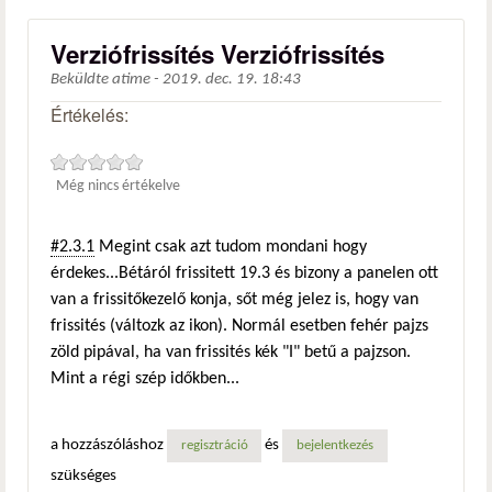
Verziófrissítés Verziófrissítés
Beküldte
atime
-
2019. dec. 19. 18:43
Értékelés:
Még nincs értékelve
#2.3.1
Megint csak azt tudom mondani hogy
érdekes...Bétáról frissitett 19.3 és bizony a panelen ott
van a frissitőkezelő konja, sőt még jelez is, hogy van
frissités (változk az ikon). Normál esetben fehér pajzs
zöld pipával, ha van frissités kék "I" betű a pajzson.
Mint a régi szép időkben...
a hozzászóláshoz
és
regisztráció
bejelentkezés
szükséges