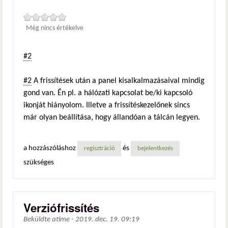
Még nincs értékelve
#2
#2
A frissítések után a panel kisalkalmazásaival mindig
gond van. Én pl. a hálózati kapcsolat be/ki kapcsoló
ikonját hiányolom. Illetve a frissítéskezelőnek sincs
már olyan beállítása, hogy állandóan a tálcán legyen.
a hozzászóláshoz
és
regisztráció
bejelentkezés
szükséges
Verziófrissítés
Beküldte
atime
-
2019. dec. 19. 09:19