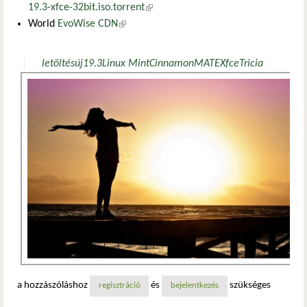
19.3-xfce-32bit.iso.torrent
(külső hivatkozás)
World
EvoWise CDN
(külső hivatkozás)
letöltés
új
19.3
Linux Mint
Cinnamon
MATE
Xfce
Tricia
a hozzászóláshoz
és
szükséges
regisztráció
bejelentkezés