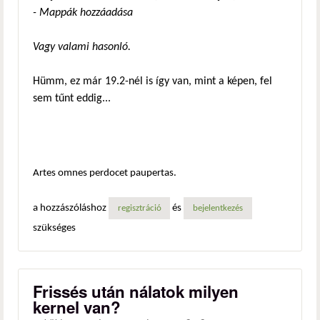
- Mappák hozzáadása
Vagy valami hasonló.
Hümm, ez már 19.2-nél is így van, mint a képen, fel
sem tűnt eddig...
Artes omnes perdocet paupertas.
a hozzászóláshoz
és
regisztráció
bejelentkezés
szükséges
Frissés után nálatok milyen
kernel van?