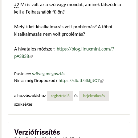
#2
Mi is volt az a szó vagy mondat, aminek látszódnia
kell a Felhasználók fülön?
Melyik két kisalkalmazás volt problémás? A többi
kisalkalmazás nem volt problémás?
A hivatalos módszer:
https://blog.linuxmint.com/?
p=3838
(külső hivatkozás)
Paste.ee:
szöveg megosztás
Nincs még Dropboxod?
https://db.tt/8kIjjJQ7
(külső
hivatkozás)
a hozzászóláshoz
és
regisztráció
bejelentkezés
szükséges
Verziófrissítés