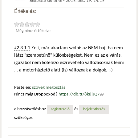
Beküldte
kimarite
-
2019. dec. 19. 14:19
Értékelés:
Még nincs értékelve
#2.3.1.1
Zoli, már akartam szólni: az NEM baj, ha nem
látsz "szembetűnö" különbségeket. Nem ez az elvárás,
igazából nem kötelezö észrevehetö változásoknak lenni
... a motorháztetö alatt (is) változnak a dolgok. :-)
Paste.ee:
szöveg megosztás
Nincs még Dropboxod?
https://db.tt/8kIjjJQ7
(külső
hivatkozás)
a hozzászóláshoz
és
regisztráció
bejelentkezés
szükséges