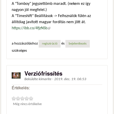
A "Tomboy" jegyzettömb maradt. (nekem ez így
nagyon jól megfelel.)
A "Timeshift" Beállítások -> Felhsználók fülén az
állítólag javított magyar fordítás nem jött át.
https://ibb.co/4fjzNSb
(külső hivatkozás)
a hozzászóláshoz
és
regisztráció
bejelentkezés
szükséges
Verziófrissítés
Beküldte
kimarite
-
2019. dec. 19. 06:53
Értékelés:
Még nincs értékelve