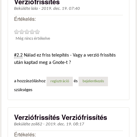
Verziófrissítés
Beküldte
lala
-
2019. dec. 19. 07:40
Értékelés:
Még nincs értékelve
#2.2
Nálad ez friss telepítés - Vagy a verzió frissítés
után kaptad meg a Gnote-t ?
a hozzászóláshoz
és
regisztráció
bejelentkezés
szükséges
Verziófrissítés Verziófrissítés
Beküldte
zoli62
-
2019. dec. 19. 08:17
Értékelés: