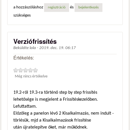
a hozzászóláshoz
és
regisztráció
bejelentkezés
szükséges
Verziófrissítés
Beküldte
lala
-
2019. dec. 19. 06:17
Értékelés:
Még nincs értékelve
19.2-ről 19.3-ra történő step by step frissítés
lehetősége is megjelent a Frissítéskezelőben.
Lefuttattam.
Előzőleg a panelon lévő 2 Kisalkalmazás, nem indult -
törlésük, mjd a Kisalkalmazások frissítése
után újratelepítve őket, már működnek.