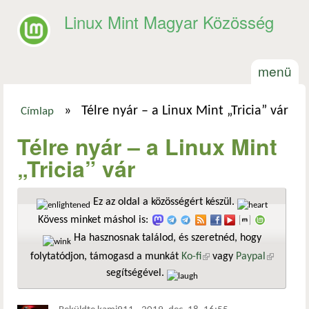
Ugrás a tartalomra
Linux Mint Magyar Közösség
menü
»
Télre nyár – a Linux Mint „Tricia” vár
Címlap
Jelenlegi hely
Télre nyár – a Linux Mint
„Tricia” vár
Ez az oldal a közösségért készül.
Kövess minket máshol is:
Ha hasznosnak találod, és szeretnéd, hogy
folytatódjon, támogasd a munkát
Ko-fi
(külső hivatkozás)
vagy
Paypal
(külső
segítségével.
hivatkozá