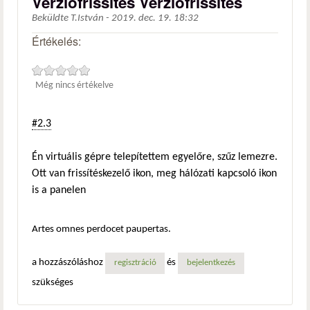
Verziófrissítés Verziófrissítés
Beküldte
T.István
-
2019. dec. 19. 18:32
Értékelés:
Még nincs értékelve
#2.3
Én virtuális gépre telepítettem egyelőre, szűz lemezre.
Ott van frissítéskezelő ikon, meg hálózati kapcsoló ikon
is a panelen
Artes omnes perdocet paupertas.
a hozzászóláshoz
és
regisztráció
bejelentkezés
szükséges