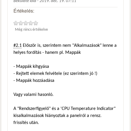
Beküldte
lala
-
2019. dec. 19. 07:11
Értékelés:
Még nincs értékelve
#2.1
Először is, szerintem nem "Alkalmazások" lenne a
helyes fordítás - hanem pl. Mappák
- Mappák kihgyása
- Rejtett elemek felvétele (ez szerintem jó !)
- Mappák hozzáadása
Vagy valami hasonló.
A "Rendszerfigyelő" és a 'CPU Temperature Indicator"
kisalkalmazások hiányoztak a panelról a rensz.
frissítés után.