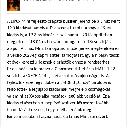
Beküldte
kami911
-
2019. dec. 18. 16:55
A Linux Mint fejlesztő csapata büszkén jelenti be a Linux Mint
19.3 kiadását, amely a Tricia nevet kapta. Ahogy a 19-es
kiadás is, a 19.3-as kiadás is az Ubuntu – 2018. áprilisban
megjelent – 18.04-es hosszan támogatott (LTS) verziójára
alapul. A Linux Mint támogatási modelljének megfelelően ez
a verzió 2023-ig kap frissítési támogatást, így a hibajavítások
öt évek keresztül lesznek elérhetők ehhez a rendszerhez.
Ez a kiadás tartalmazza a Cinnamon 4.4-et és a MATE 1.22
verzióit, az XFCE 4.14-t, illetve sok más újdonságot is. A
fejlesztők ezzel egy időben a LMDE 3 „Cindy” tárolóba is
feltöltötték a legújabb kiadásnak megfelelő csomagokat,
valamint az XApps alkalmazások legújabb verzióját. Ez a
kiadás elsősorban a meglévő szoftver-környezet további
finomítását hozza el, hogy a felhasználók még
kényelmesebben használhassák a Linux Mint rendszert.