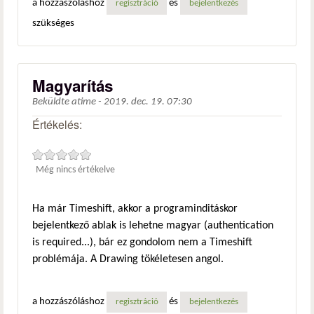
a hozzászóláshoz
és
regisztráció
bejelentkezés
szükséges
Magyarítás
Beküldte
atime
-
2019. dec. 19. 07:30
Értékelés:
Még nincs értékelve
Ha már Timeshift, akkor a programinditáskor
bejelentkező ablak is lehetne magyar (authentication
is required...), bár ez gondolom nem a Timeshift
problémája. A Drawing tökéletesen angol.
a hozzászóláshoz
és
regisztráció
bejelentkezés