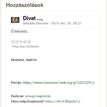
Hozzászólások
Divat ...,
Beküldte
kimarite
-
2019. dec. 18. 18:22
Értékelés:
Még nincs értékelve
tavaszra, nyárra:
Forrás:
https://www.cinnamon-look.org/p/1331129/
(külső
hivatkozá
Paste.ee:
szöveg megosztás
Nincs még Dropboxod?
https://db.tt/8kIjjJQ7
(külső
hivatkozás)