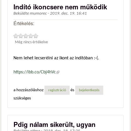
Indító ikoncsere nem működik
Beküldte
mumorec
-
2019. dec. 19. 16:41
Értékelés:
Még nincs értékelve
Nem lehet lecserélni az ikont az indítóban :-(.
https://ibb.co/Cbj4hVc
(külső hivatkozás)
a hozzászóláshoz
és
regisztráció
bejelentkezés
szükséges
Pdig nálam sikerült, ugyan