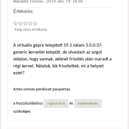
Beküldte
T.István
-
2019. dec. 19. 18:58
Értékelés:
Még nincs értékelve
A virtuális gépre telepített 19.3 nálam 5.0.0-37-
generic kernellel települt, de olvastam az angol
oldalon, hogy vannak, akiknél frissítés után maradt a
régi kernel. Nálatok, kik frissítettek, mi a helyzet
ezzel?
Artes omnes perdocet paupertas.
a hozzászóláshoz
és
regisztráció
bejelentkezés
szükséges