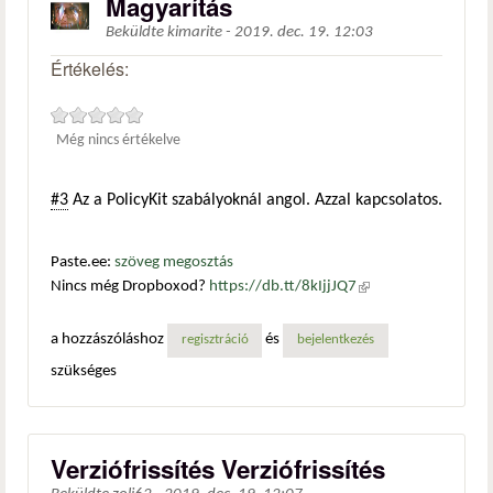
Magyarítás
Beküldte
kimarite
-
2019. dec. 19. 12:03
Értékelés:
Még nincs értékelve
#3
Az a PolicyKit szabályoknál angol. Azzal kapcsolatos.
Paste.ee:
szöveg megosztás
Nincs még Dropboxod?
https://db.tt/8kIjjJQ7
(külső
hivatkozás)
a hozzászóláshoz
és
regisztráció
bejelentkezés
szükséges
Verziófrissítés Verziófrissítés