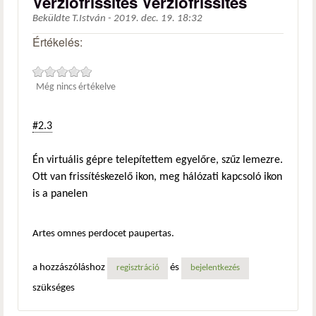
Verziófrissítés Verziófrissítés
Beküldte
T.István
-
2019. dec. 19. 18:32
Értékelés:
Még nincs értékelve
#2.3
Én virtuális gépre telepítettem egyelőre, szűz lemezre.
Ott van frissítéskezelő ikon, meg hálózati kapcsoló ikon
is a panelen
Artes omnes perdocet paupertas.
a hozzászóláshoz
és
regisztráció
bejelentkezés
szükséges