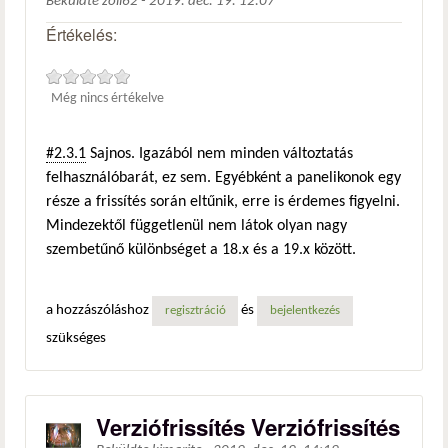
Beküldte
zoli62
-
2019. dec. 19. 12:07
Értékelés:
Még nincs értékelve
#2.3.1
Sajnos. Igazából nem minden változtatás
felhasználóbarát, ez sem. Egyébként a panelikonok egy
része a frissítés során eltűnik, erre is érdemes figyelni.
Mindezektől függetlenül nem látok olyan nagy
szembetűnő különbséget a 18.x és a 19.x között.
a hozzászóláshoz
és
regisztráció
bejelentkezés
szükséges
Verziófrissítés Verziófrissítés