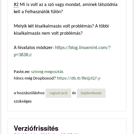
#2
Mi is volt az a szó vagy mondat, aminek látszódnia
kell a Felhasználók fülön?
Melyik két kisalkalmazás volt problémás? A többi
kisalkalmazás nem volt problémás?
A hivatalos módszer:
https://blog.linuxmint.com/?
p=3838
(külső hivatkozás)
Paste.ee:
szöveg megosztás
Nincs még Dropboxod?
https://db.tt/8kIjjJQ7
(külső
hivatkozás)
a hozzászóláshoz
és
regisztráció
bejelentkezés
szükséges
Verziófrissítés