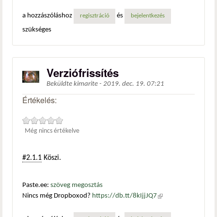
a hozzászóláshoz
és
regisztráció
bejelentkezés
szükséges
Verziófrissítés
Beküldte
kimarite
-
2019. dec. 19. 07:21
Értékelés:
Még nincs értékelve
#2.1.1
Köszi.
Paste.ee:
szöveg megosztás
Nincs még Dropboxod?
https://db.tt/8kIjjJQ7
(külső
hivatkozás)