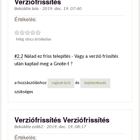
Verziófrissítés
Beküldte
lala
-
2019. dec. 19. 07:40
Értékelés:
Még nincs értékelve
#2.2
Nálad ez friss telepítés - Vagy a verzió frissítés
után kaptad meg a Gnote-t ?
a hozzászóláshoz
és
regisztráció
bejelentkezés
szükséges
Verziófrissítés Verziófrissítés
Beküldte
zoli62
-
2019. dec. 19. 08:17
Értékelés: