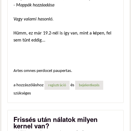
- Mappák hozzáadása
Vagy valami hasonló.
Hümm, ez már 19.2-nél is így van, mint a képen, fel
sem tűnt eddig...
Artes omnes perdocet paupertas.
a hozzászóláshoz
és
regisztráció
bejelentkezés
szükséges
Frissés után nálatok milyen
kernel van?