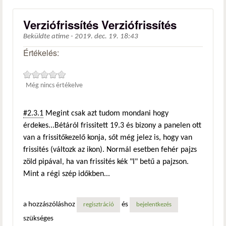
Verziófrissítés Verziófrissítés
Beküldte
atime
-
2019. dec. 19. 18:43
Értékelés:
Még nincs értékelve
#2.3.1
Megint csak azt tudom mondani hogy
érdekes...Bétáról frissitett 19.3 és bizony a panelen ott
van a frissitőkezelő konja, sőt még jelez is, hogy van
frissités (változk az ikon). Normál esetben fehér pajzs
zöld pipával, ha van frissités kék "I" betű a pajzson.
Mint a régi szép időkben...
a hozzászóláshoz
és
regisztráció
bejelentkezés
szükséges