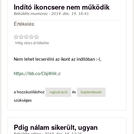
Indító ikoncsere nem működik
Beküldte
mumorec
-
2019. dec. 19. 16:41
Értékelés:
Még nincs értékelve
Nem lehet lecserélni az ikont az indítóban :-(.
https://ibb.co/Cbj4hVc
(külső hivatkozás)
a hozzászóláshoz
és
regisztráció
bejelentkezés
szükséges
Pdig nálam sikerült, ugyan