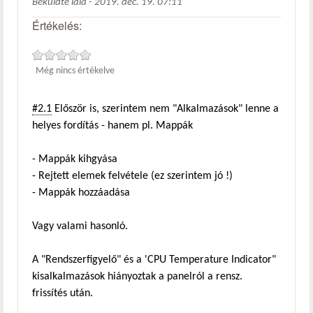
Beküldte
lala
-
2019. dec. 19. 07:11
Értékelés:
Még nincs értékelve
#2.1
Először is, szerintem nem "Alkalmazások" lenne a
helyes fordítás - hanem pl. Mappák
- Mappák kihgyása
- Rejtett elemek felvétele (ez szerintem jó !)
- Mappák hozzáadása
Vagy valami hasonló.
A "Rendszerfigyelő" és a 'CPU Temperature Indicator"
kisalkalmazások hiányoztak a panelról a rensz.
frissítés után.