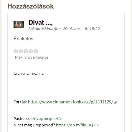
Hozzászólások
Divat ...,
Beküldte
kimarite
-
2019. dec. 18. 18:22
Értékelés:
Még nincs értékelve
tavaszra, nyárra:
Forrás:
https://www.cinnamon-look.org/p/1331129/
(külső
hivatkozá
Paste.ee:
szöveg megosztás
Nincs még Dropboxod?
https://db.tt/8kIjjJQ7
(külső
hivatkozás)