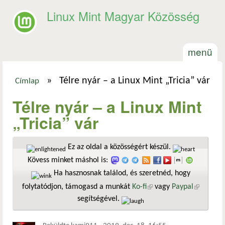
Ugrás a tartalomra
Linux Mint Magyar Közösség
menü
»
Télre nyár – a Linux Mint „Tricia” vár
Címlap
Jelenlegi hely
Télre nyár – a Linux Mint
„Tricia” vár
Ez az oldal a közösségért készül.
Kövess minket máshol is:
Ha hasznosnak találod, és szeretnéd, hogy
folytatódjon, támogasd a munkát
Ko-fi
(külső hivatkozás)
vagy
Paypal
(külső
segítségével.
hivatkozá