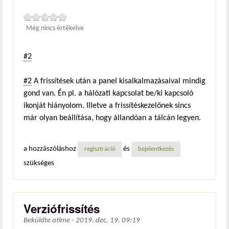
Még nincs értékelve
#2
#2
A frissítések után a panel kisalkalmazásaival mindig
gond van. Én pl. a hálózati kapcsolat be/ki kapcsoló
ikonját hiányolom. Illetve a frissítéskezelőnek sincs
már olyan beállítása, hogy állandóan a tálcán legyen.
a hozzászóláshoz
és
regisztráció
bejelentkezés
szükséges
Verziófrissítés
Beküldte
atime
-
2019. dec. 19. 09:19