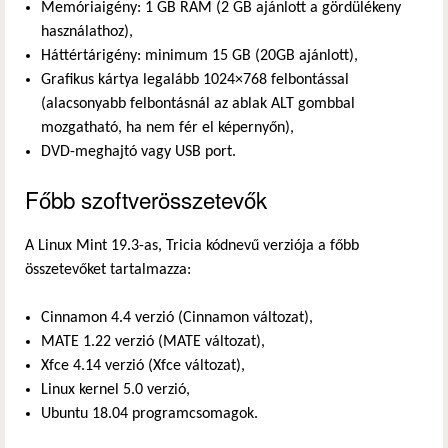
Memóriaigény: 1 GB RAM (2 GB ajánlott a gördülékeny
használathoz),
Háttértárigény: minimum 15 GB (20GB ajánlott),
Grafikus kártya legalább 1024×768 felbontással
(alacsonyabb felbontásnál az ablak ALT gombbal
mozgatható, ha nem fér el képernyőn),
DVD-meghajtó vagy USB port.
Főbb szoftverösszetevők
A Linux Mint 19.3-as, Tricia kódnevű verziója a főbb
összetevőket tartalmazza:
Cinnamon 4.4 verzió (Cinnamon változat),
MATE 1.22 verzió (MATE változat),
Xfce 4.14 verzió (Xfce változat),
Linux kernel 5.0 verzió,
Ubuntu 18.04 programcsomagok.