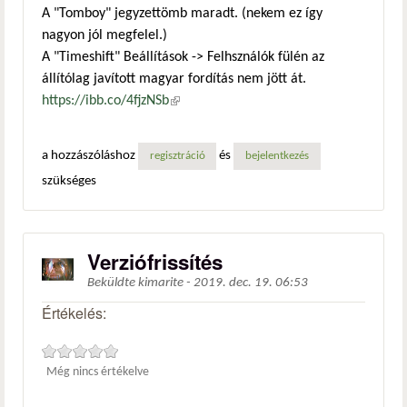
A "Tomboy" jegyzettömb maradt. (nekem ez így
nagyon jól megfelel.)
A "Timeshift" Beállítások -> Felhsználók fülén az
állítólag javított magyar fordítás nem jött át.
https://ibb.co/4fjzNSb
(külső hivatkozás)
a hozzászóláshoz
és
regisztráció
bejelentkezés
szükséges
Verziófrissítés
Beküldte
kimarite
-
2019. dec. 19. 06:53
Értékelés:
Még nincs értékelve