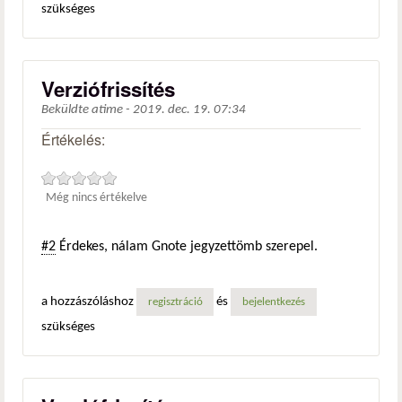
szükséges
Verziófrissítés
Beküldte
atime
-
2019. dec. 19. 07:34
Értékelés:
Még nincs értékelve
#2
Érdekes, nálam Gnote jegyzettömb szerepel.
a hozzászóláshoz
és
regisztráció
bejelentkezés
szükséges