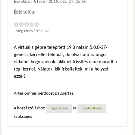
Beküldte
T.István
-
2019. dec. 19. 18:58
Értékelés:
Még nincs értékelve
A virtuális gépre telepített 19.3 nálam 5.0.0-37-
generic kernellel települt, de olvastam az angol
oldalon, hogy vannak, akiknél frissítés után maradt a
régi kernel. Nálatok, kik frissítettek, mi a helyzet
ezzel?
Artes omnes perdocet paupertas.
a hozzászóláshoz
és
regisztráció
bejelentkezés
szükséges