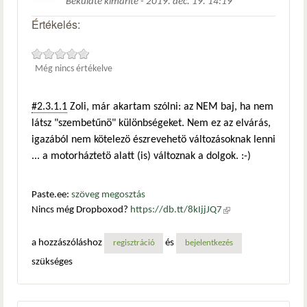
Beküldte
kimarite
-
2019. dec. 19. 14:19
Értékelés:
Még nincs értékelve
#2.3.1.1
Zoli, már akartam szólni: az NEM baj, ha nem
látsz "szembetűnö" különbségeket. Nem ez az elvárás,
igazából nem kötelezö észrevehetö változásoknak lenni
... a motorháztetö alatt (is) változnak a dolgok. :-)
Paste.ee:
szöveg megosztás
Nincs még Dropboxod?
https://db.tt/8kIjjJQ7
(külső
hivatkozás)
a hozzászóláshoz
és
regisztráció
bejelentkezés
szükséges