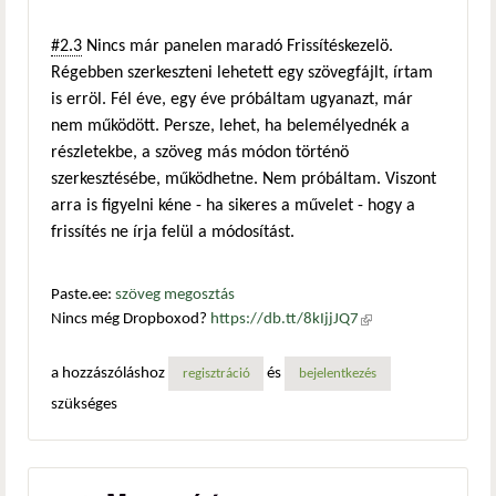
#2.3
Nincs már panelen maradó Frissítéskezelö.
Régebben szerkeszteni lehetett egy szövegfájlt, írtam
is erröl. Fél éve, egy éve próbáltam ugyanazt, már
nem működött. Persze, lehet, ha belemélyednék a
részletekbe, a szöveg más módon történö
szerkesztésébe, működhetne. Nem próbáltam. Viszont
arra is figyelni kéne - ha sikeres a művelet - hogy a
frissítés ne írja felül a módosítást.
Paste.ee:
szöveg megosztás
Nincs még Dropboxod?
https://db.tt/8kIjjJQ7
(külső
hivatkozás)
a hozzászóláshoz
és
regisztráció
bejelentkezés
szükséges