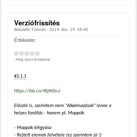
Verziófrissítés
Beküldte
T.István
-
2019. dec. 19. 18:48
Értékelés:
Még nincs értékelve
#2.1.1
https://ibb.co/4fjzNSb
(külső hivatkozás)
Először is, szerintem nem "Alkalmazások" lenne a
helyes fordítás - hanem pl. Mappák
- Mappák kihgyása
- Rejtett elemek felvétele (ez szerintem jó !)