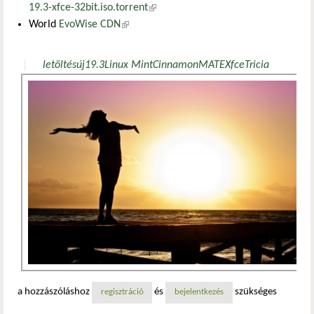
19.3-xfce-32bit.iso.torrent
(külső hivatkozás)
World
EvoWise CDN
(külső hivatkozás)
letöltés
új
19.3
Linux Mint
Cinnamon
MATE
Xfce
Tricia
a hozzászóláshoz
és
szükséges
regisztráció
bejelentkezés