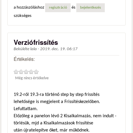
a hozzászóláshoz
és
regisztráció
bejelentkezés
szükséges
Verziófrissítés
Beküldte
lala
-
2019. dec. 19. 06:17
Értékelés:
Még nincs értékelve
19.2-ről 19.3-ra történő step by step frissítés
lehetősége is megjelent a Frissítéskezelőben.
Lefuttattam.
Előzőleg a panelon lévő 2 Kisalkalmazás, nem indult -
törlésük, mjd a Kisalkalmazások frissítése
után újratelepítve őket, már működnek.