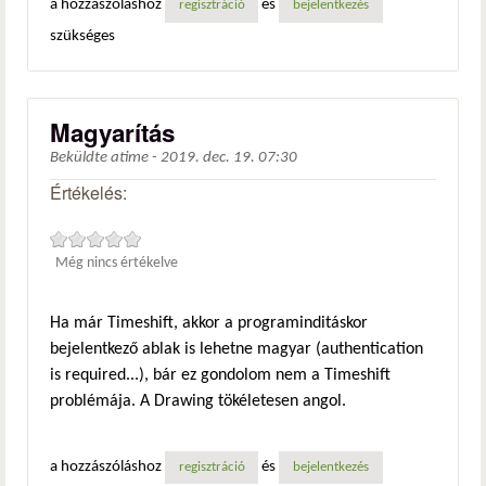
a hozzászóláshoz
és
regisztráció
bejelentkezés
szükséges
Magyarítás
Beküldte
atime
-
2019. dec. 19. 07:30
Értékelés:
Még nincs értékelve
Ha már Timeshift, akkor a programinditáskor
bejelentkező ablak is lehetne magyar (authentication
is required...), bár ez gondolom nem a Timeshift
problémája. A Drawing tökéletesen angol.
a hozzászóláshoz
és
regisztráció
bejelentkezés