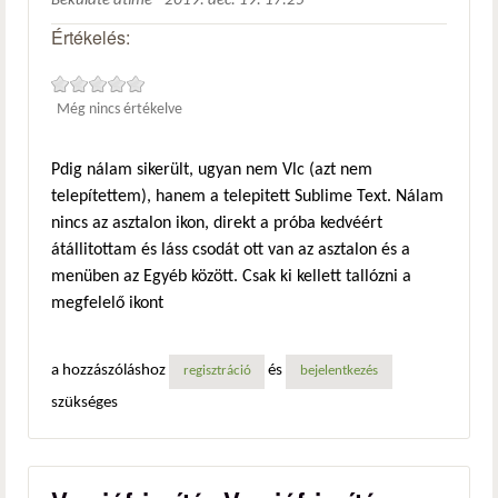
Beküldte
atime
-
2019. dec. 19. 17:25
Értékelés:
Még nincs értékelve
Pdig nálam sikerült, ugyan nem Vlc (azt nem
telepítettem), hanem a telepitett Sublime Text. Nálam
nincs az asztalon ikon, direkt a próba kedvéért
átállitottam és láss csodát ott van az asztalon és a
menüben az Egyéb között. Csak ki kellett tallózni a
megfelelő ikont
a hozzászóláshoz
és
regisztráció
bejelentkezés
szükséges