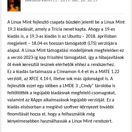
Beküldte
kami911
-
2019. dec. 18. 16:55
A Linux Mint fejlesztő csapata büszkén jelenti be a Linux Mint
19.3 kiadását, amely a Tricia nevet kapta. Ahogy a 19-es
kiadás is, a 19.3-as kiadás is az Ubuntu – 2018. áprilisban
megjelent – 18.04-es hosszan támogatott (LTS) verziójára
alapul. A Linux Mint támogatási modelljének megfelelően ez
a verzió 2023-ig kap frissítési támogatást, így a hibajavítások
öt évek keresztül lesznek elérhetők ehhez a rendszerhez.
Ez a kiadás tartalmazza a Cinnamon 4.4-et és a MATE 1.22
verzióit, az XFCE 4.14-t, illetve sok más újdonságot is. A
fejlesztők ezzel egy időben a LMDE 3 „Cindy” tárolóba is
feltöltötték a legújabb kiadásnak megfelelő csomagokat,
valamint az XApps alkalmazások legújabb verzióját. Ez a
kiadás elsősorban a meglévő szoftver-környezet további
finomítását hozza el, hogy a felhasználók még
kényelmesebben használhassák a Linux Mint rendszert.