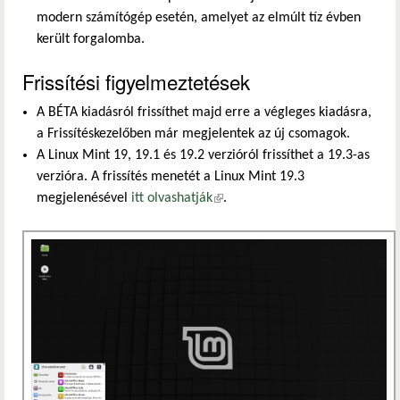
modern számítógép esetén, amelyet az elmúlt tíz évben
került forgalomba.
Frissítési figyelmeztetések
A BÉTA kiadásról frissíthet majd erre a végleges kiadásra,
a Frissítéskezelőben már megjelentek az új csomagok.
A Linux Mint 19, 19.1 és 19.2 verzióról frissíthet a 19.3-as
verzióra. A frissítés menetét a Linux Mint 19.3
megjelenésével
itt olvashatják
(külső hivatkozás)
.