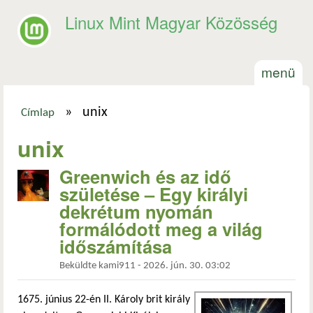
Ugrás a tartalomra
Linux Mint Magyar Közösség
menü
»
unix
Címlap
Jelenlegi hely
unix
Greenwich és az idő
születése – Egy királyi
dekrétum nyomán
formálódott meg a világ
időszámítása
Beküldte
kami911
-
2026. jún. 30. 03:02
1675. június 22-én II. Károly brit király