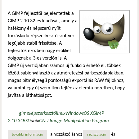
A GIMP fejlesztői bejelentették a
GIMP 2.10.32-es kiadását, amely a
hatékony és népszerű nyílt
forráskódú képszerkesztő szoftver
legújabb stabil frissítése. A
fejlesztők eközben nagy erőkkel
dolgoznak a 3-es verzión is. A
GIMP új verziójában számos új funkció érhető el, többek
között sablonválasztó az átméretezési párbeszédablakban,
magas bitmélységű pontosságú exportálás RAW fájlokhoz,
valamint egy új szem ikon fejléc az elemfa nézetben, hogy
javítsa a láthatóságot.
gimp
képszerkesztő
linux
Windows
OS X
GIMP
2.10.34
BSD
unix
GNU Image Manipulation Program
a hozzászóláshoz
és
további információ
a gimp következő frissítése, a 2.10.34-es verzió tartalomm
regisztráció