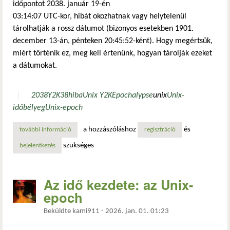
időpontot 2038. január 19-én
03:14:07 UTC-kor, hibát okozhatnak vagy helytelenül
tárolhatják a rossz dátumot (bizonyos esetekben 1901.
december 13-án, pénteken 20:45:52-ként). Hogy megértsük,
miért történik ez, meg kell értenünk, hogyan tárolják ezeket
a dátumokat.
2038
Y2K38
hiba
Unix Y2K
Epochalypse
unix
Unix-
időbélyeg
Unix-epoch
a hozzászóláshoz
és
további információ
mi a 2038-as év problémája? tartalommal kapcsolatosan
regisztráció
szükséges
bejelentkezés
Az idő kezdete: az Unix-
epoch
Beküldte
kami911
-
2026. jan. 01. 01:23