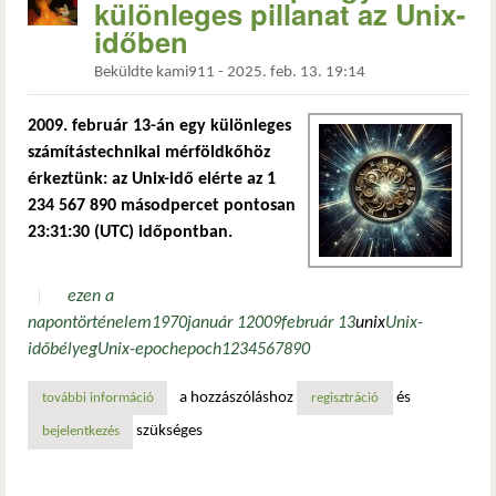
különleges pillanat az Unix-
időben
Beküldte
kami911
-
2025. feb. 13. 19:14
2009. február 13-án egy különleges
számítástechnikai mérföldkőhöz
érkeztünk: az Unix-idő elérte az 1
234 567 890 másodpercet pontosan
23:31:30 (UTC) időpontban.
ezen a
napon
történelem
1970
január 1
2009
február 13
unix
Unix-
időbélyeg
Unix-epoch
epoch
1234567890
a hozzászóláshoz
és
további információ
1234567890 nap: egy különleges pillanat az unix-időben 
regisztráció
szükséges
bejelentkezés