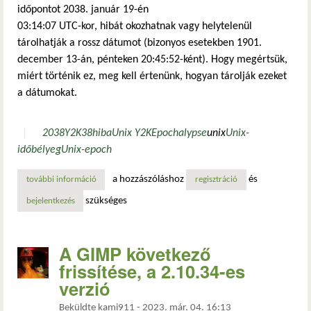
időpontot 2038. január 19-én
03:14:07 UTC-kor, hibát okozhatnak vagy helytelenül
tárolhatják a rossz dátumot (bizonyos esetekben 1901.
december 13-án, pénteken 20:45:52-ként). Hogy megértsük,
miért történik ez, meg kell értenünk, hogyan tárolják ezeket
a dátumokat.
2038
Y2K38
hiba
Unix Y2K
Epochalypse
unix
Unix-
időbélyeg
Unix-epoch
a hozzászóláshoz
és
további információ
mi a 2038-as év problémája? tartalommal kapcsolatosan
regisztráció
szükséges
bejelentkezés
A GIMP következő
frissítése, a 2.10.34-es
verzió
Beküldte
kami911
-
2023. már. 04. 16:13