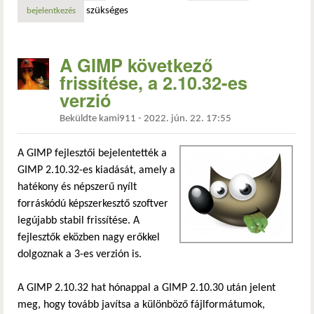
szükséges
bejelentkezés
A GIMP következő
frissítése, a 2.10.32-es
verzió
Beküldte
kami911
-
2022. jún. 22. 17:55
A GIMP fejlesztői bejelentették a
GIMP 2.10.32-es kiadását, amely a
hatékony és népszerű nyílt
forráskódú képszerkesztő szoftver
legújabb stabil frissítése. A
fejlesztők eközben nagy erőkkel
dolgoznak a 3-es verzión is.
A GIMP 2.10.32 hat hónappal a GIMP 2.10.30 után jelent
meg, hogy tovább javítsa a különböző fájlformátumok,