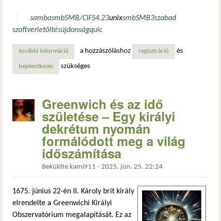
samba
smb
SMB/CIFS
4.23
unix
smb
SMB3
szabad
szoftver
letöltés
újdonság
quic
a hozzászóláshoz
és
további információ
smb3, quic, prometheus – mindent tud a samba 4.23 tart
regisztráció
szükséges
bejelentkezés
Greenwich és az idő
születése – Egy királyi
dekrétum nyomán
formálódott meg a világ
időszámítása
Beküldte
kami911
-
2025. jún. 25. 22:24
1675. június 22-én II. Károly brit király
elrendelte a Greenwichi Királyi
Obszervatórium megalapítását. Ez az