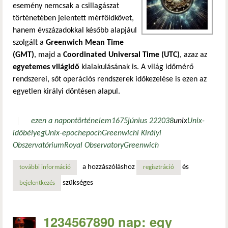
esemény nemcsak a csillagászat
történetében jelentett mérföldkövet,
hanem évszázadokkal később alapjául
szolgált a
Greenwich Mean Time
(GMT)
, majd a
Coordinated Universal Time (UTC)
, azaz az
egyetemes világidő
kialakulásának is. A világ időmérő
rendszerei, sőt operációs rendszerek időkezelése is ezen az
egyetlen királyi döntésen alapul.
ezen a napon
történelem
1675
június 22
2038
unix
Unix-
időbélyeg
Unix-epoch
epoch
Greenwichi Királyi
Obszervatórium
Royal Observatory
Greenwich
a hozzászóláshoz
és
további információ
greenwich és az idő születése – egy királyi dekrétum nyom
regisztráció
szükséges
bejelentkezés
1234567890 nap: egy