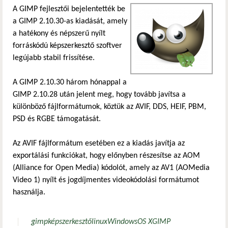
A GIMP fejlesztői bejelentették be
a GIMP 2.10.30-as kiadását, amely
a hatékony és népszerű nyílt
forráskódú képszerkesztő szoftver
legújabb stabil frissítése.
A GIMP 2.10.30 három hónappal a
GIMP 2.10.28 után jelent meg, hogy tovább javítsa a
különböző fájlformátumok, köztük az AVIF, DDS, HEIF, PBM,
PSD és RGBE támogatását.
Az AVIF fájlformátum esetében ez a kiadás javítja az
exportálási funkciókat, hogy előnyben részesítse az AOM
(Alliance for Open Media) kódolót, amely az AV1 (AOMedia
Video 1) nyílt és jogdíjmentes videokódolási formátumot
használja.
gimp
képszerkesztő
linux
Windows
OS X
GIMP