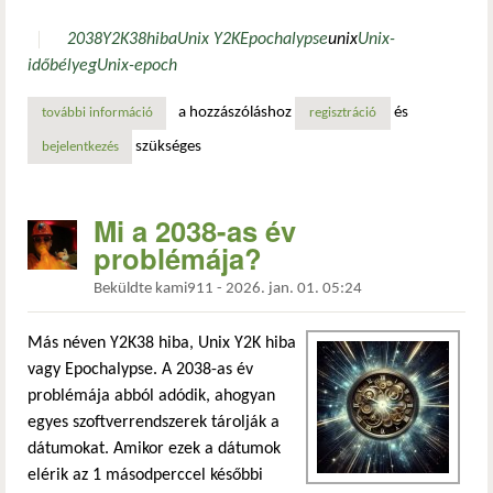
2038
Y2K38
hiba
Unix Y2K
Epochalypse
unix
Unix-
időbélyeg
Unix-epoch
a hozzászóláshoz
és
további információ
mi a 2038-as év problémája? tartalommal kapcsolatosan
regisztráció
szükséges
bejelentkezés
Mi a 2038-as év
problémája?
Beküldte
kami911
-
2026. jan. 01. 05:24
Más néven Y2K38 hiba, Unix Y2K hiba
vagy Epochalypse. A 2038-as év
problémája abból adódik, ahogyan
egyes szoftverrendszerek tárolják a
dátumokat. Amikor ezek a dátumok
elérik az 1 másodperccel későbbi