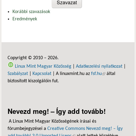
Korábbi szavazások
Eredmények
Copyright © 2010 – 2026.
Linux Mint Magyar Közösség
|
Adatkezelési nyilatkozat
|
Szabályzat
|
Kapcsolat
| A linuxmint.hu az
fsf.hu
(külső hivatkozás)
által
biztosított kiszolgálóin fut.
Nevezd meg! – Így add tovább!
A Linux Mint Magyar Közösségének írásai és
fórumbejegyzései a
Creative Commons Nevezd meg! – Így