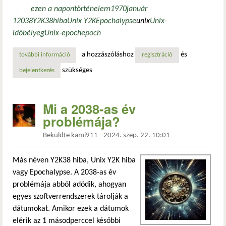
ezen a napon
történelem
1970
január
1
2038
Y2K38
hiba
Unix Y2K
Epochalypse
unix
Unix-
időbélyeg
Unix-epoch
epoch
a hozzászóláshoz
és
további információ
az idő kezdete: az unix-epoch tartalommal kapcsolatosan
regisztráció
szükséges
bejelentkezés
Mi a 2038-as év
problémája?
Beküldte
kami911
-
2024. szep. 22. 10:01
Más néven Y2K38 hiba, Unix Y2K hiba
vagy Epochalypse. A 2038-as év
problémája abból adódik, ahogyan
egyes szoftverrendszerek tárolják a
dátumokat. Amikor ezek a dátumok
elérik az 1 másodperccel későbbi