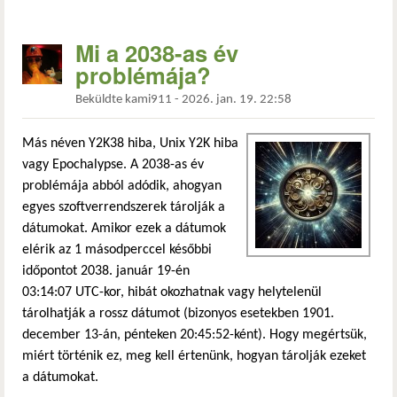
Mi a 2038-as év
problémája?
Beküldte
kami911
-
2026. jan. 19. 22:58
Más néven Y2K38 hiba, Unix Y2K hiba
vagy Epochalypse. A 2038-as év
problémája abból adódik, ahogyan
egyes szoftverrendszerek tárolják a
dátumokat. Amikor ezek a dátumok
elérik az 1 másodperccel későbbi
időpontot 2038. január 19-én
03:14:07 UTC-kor, hibát okozhatnak vagy helytelenül
tárolhatják a rossz dátumot (bizonyos esetekben 1901.
december 13-án, pénteken 20:45:52-ként). Hogy megértsük,
miért történik ez, meg kell értenünk, hogyan tárolják ezeket
a dátumokat.