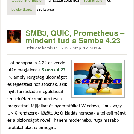
a hozzászóláshoz
és
további információ
az idő kezdete: az unix-epoch tartalommal kapcsolatosan
regisztráció
szükséges
bejelentkezés
SMB3, QUIC, Prometheus –
mindent tud a Samba 4.23
Beküldte
kami911
-
2025. szep. 12. 20:34
Hat hónappal a 4.22-es verzió
után megjelent a
Samba 4.23
(külső hivatkozás)
, amely rengeteg újdonságot
és fejlesztést hoz azoknak, akik
nyílt forráskódú megoldással
szeretnék zökkenőmentesen
megosztani fájljaikat és nyomtatóikat Windows, Linux vagy
UNIX rendszerek között. Az új kiadás nemcsak a teljesítményt
és a biztonságot növeli, hanem modernebb, rugalmasabb
protokollokat is támogat.