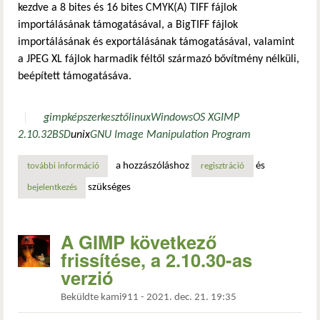
kezdve a 8 bites és 16 bites CMYK(A) TIFF fájlok
importálásának támogatásával, a BigTIFF fájlok
importálásának és exportálásának támogatásával, valamint
a JPEG XL fájlok harmadik féltől származó bővítmény nélküli,
beépített támogatásáva.
gimp
képszerkesztő
linux
Windows
OS X
GIMP
2.10.32
BSD
unix
GNU Image Manipulation Program
a hozzászóláshoz
és
további információ
a gimp következő frissítése, a 2.10.32-es verzió tartalomm
regisztráció
szükséges
bejelentkezés
A GIMP következő
frissítése, a 2.10.30-as
verzió
Beküldte
kami911
-
2021. dec. 21. 19:35