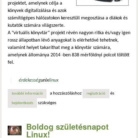
projektet, amelynek célja a
könyvek digitalizálása és azok
számítógépes hálózatokon keresztüli megosztása a diákok és
kutatók számára világszerte.
A "virtuális könyvtár" projekt révén nagyon ritka és/vagy igen
rossz állapotban lévő anyagokat is elérhetővé tehetnek,
valamint helyet takaríthat meg a könyvtár számára,
amelynek állománya 2014 -ben 838 mérföldnyi polcot töltött
fel.
érdekesség
unix
linux
a hozzászóláshoz
és
további információ
szeptember elsején volt 27 éve az egyesült államok kongres
regisztráció
szükséges
bejelentkezés
Boldog születésnapot
Linux!