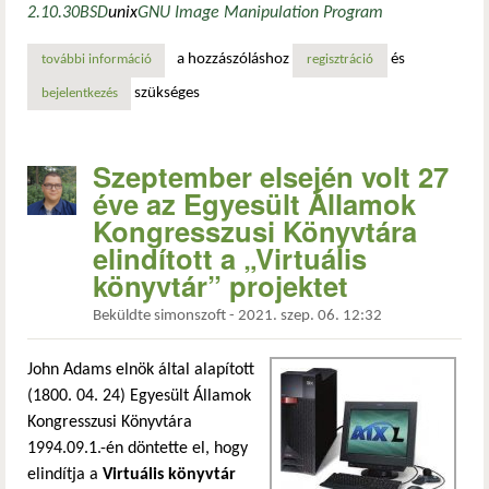
2.10.30
BSD
unix
GNU Image Manipulation Program
a hozzászóláshoz
és
további információ
a gimp következő frissítése, a 2.10.30-as verzió tartalomm
regisztráció
szükséges
bejelentkezés
Szeptember elsején volt 27
éve az Egyesült Államok
Kongresszusi Könyvtára
elindított a „Virtuális
könyvtár” projektet
Beküldte
simonszoft
-
2021. szep. 06. 12:32
John Adams elnök által alapított
(1800. 04. 24) Egyesült Államok
Kongresszusi Könyvtára
1994.09.1.-én döntette el, hogy
elindítja a
Virtuális könyvtár