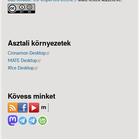
add tovább! 3.0 Unported Licenc
(külső hivatkozás)
alatt lettek közzétéve.
Asztali környezetek
Cinnamon Desktop
(külső hivatkozás)
MATE Desktop
(külső hivatkozás)
Xfce Desktop
(külső hivatkozás)
Kövess minket