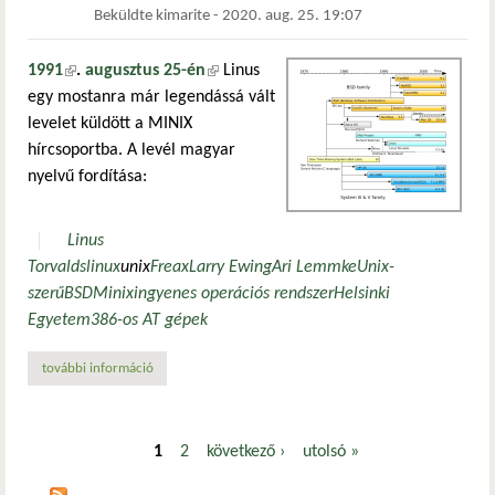
Beküldte
kimarite
-
2020. aug. 25. 19:07
1991
(külső hivatkozás)
.
augusztus 25-én
(külső hivatkozás)
Linus
egy mostanra már legendássá vált
levelet küldött a MINIX
hírcsoportba. A levél magyar
nyelvű fordítása:
Linus
Torvalds
linux
unix
Freax
Larry Ewing
Ari Lemmke
Unix-
szerű
BSD
Minix
ingyenes operációs rendszer
Helsinki
Egyetem
386-os AT gépek
további információ
boldog születésnapot linux! tartalommal kapcsolatosan
1
2
következő ›
utolsó »
Oldalak