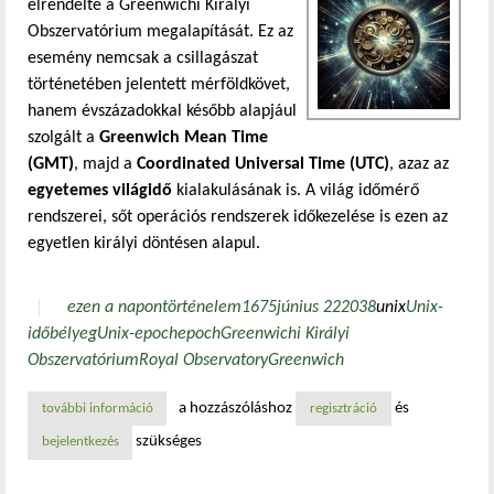
elrendelte a Greenwichi Királyi
Obszervatórium megalapítását. Ez az
esemény nemcsak a csillagászat
történetében jelentett mérföldkövet,
hanem évszázadokkal később alapjául
szolgált a
Greenwich Mean Time
(GMT)
, majd a
Coordinated Universal Time (UTC)
, azaz az
egyetemes világidő
kialakulásának is. A világ időmérő
rendszerei, sőt operációs rendszerek időkezelése is ezen az
egyetlen királyi döntésen alapul.
ezen a napon
történelem
1675
június 22
2038
unix
Unix-
időbélyeg
Unix-epoch
epoch
Greenwichi Királyi
Obszervatórium
Royal Observatory
Greenwich
a hozzászóláshoz
és
további információ
greenwich és az idő születése – egy királyi dekrétum nyom
regisztráció
szükséges
bejelentkezés