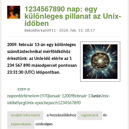
1234567890 nap: egy
különleges pillanat az Unix-
időben
Beküldte
kami911
-
2026. feb. 13. 18:17
2009. február 13-án egy különleges
számítástechnikai mérföldkőhöz
érkeztünk: az Unix-idő elérte az 1
234 567 890 másodpercet pontosan
23:31:30 (UTC) időpontban.
ezen a
napon
történelem
1970
január 1
2009
február 13
unix
Unix-
időbélyeg
Unix-epoch
epoch
1234567890
a hozzászóláshoz
és
további információ
1234567890 nap: egy különleges pillanat az unix-időben 
regisztráció
szükséges
bejelentkezés