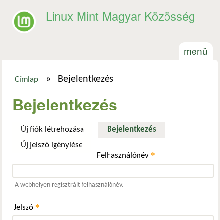
Ugrás a tartalomra
Linux Mint Magyar Közösség
menü
»
Bejelentkezés
Címlap
Jelenlegi hely
Bejelentkezés
Új fiók létrehozása
Bejelentkezés
(aktív fül)
Új jelszó igénylése
*
Felhasználónév
A webhelyen regisztrált felhasználónév.
*
Jelszó