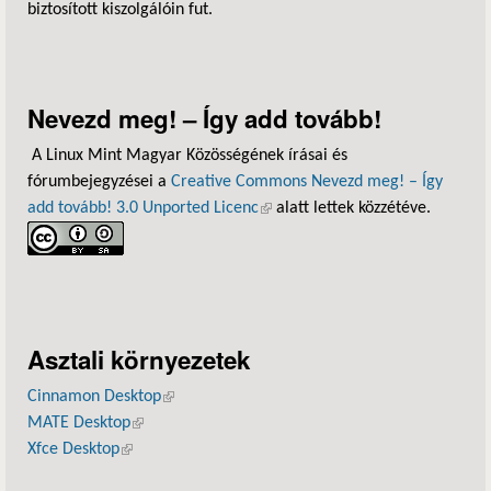
biztosított kiszolgálóin fut.
Nevezd meg! – Így add tovább!
A Linux Mint Magyar Közösségének írásai és
fórumbejegyzései a
Creative Commons Nevezd meg! – Így
add tovább! 3.0 Unported Licenc
(külső hivatkozás)
alatt lettek közzétéve.
Asztali környezetek
Cinnamon Desktop
(külső hivatkozás)
MATE Desktop
(külső hivatkozás)
Xfce Desktop
(külső hivatkozás)