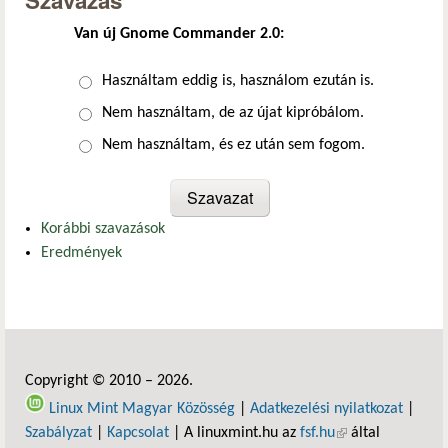
Szavazás
Van új Gnome Commander 2.0:
Választások
Használtam eddig is, használom ezután is.
Nem használtam, de az újat kipróbálom.
Nem használtam, és ez után sem fogom.
Korábbi szavazások
Eredmények
Copyright © 2010 – 2026.
Linux Mint Magyar Közösség
|
Adatkezelési nyilatkozat
|
Szabályzat
|
Kapcsolat
| A linuxmint.hu az
fsf.hu
(külső hivatkozás)
által