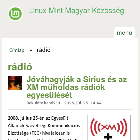
Ugrás a tartalomra
Linux Mint Magyar Közösség
menü
»
rádió
Címlap
Jelenlegi hely
rádió
Jóváhagyják a Sirius és az
XM műholdas rádiók
egyesülését
Beküldte
kami911
-
2026. júl. 25. 14:44
2008. július 25
-én az Egyesült
Államok Szövetségi Kommunikációs
Bizottsága (FCC) hivatalosan is