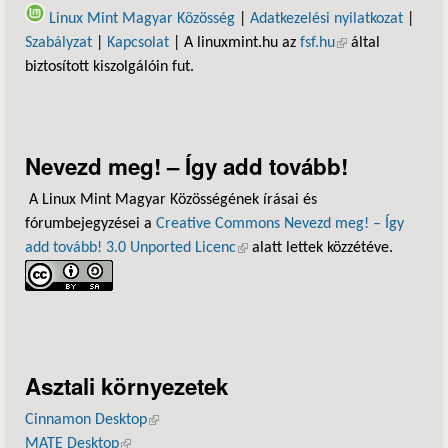
Linux Mint Magyar Közösség
|
Adatkezelési nyilatkozat
|
Szabályzat
|
Kapcsolat
| A linuxmint.hu az
fsf.hu
(külső hivatkozás)
által
biztosított kiszolgálóin fut.
Nevezd meg! – Így add tovább!
A Linux Mint Magyar Közösségének írásai és
fórumbejegyzései a
Creative Commons Nevezd meg! – Így
add tovább! 3.0 Unported Licenc
(külső hivatkozás)
alatt lettek közzétéve.
Asztali környezetek
Cinnamon Desktop
(külső hivatkozás)
MATE Desktop
(külső hivatkozás)