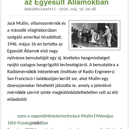
az Egyesült Államokban
Beküldte
kami911
-
2026. máj. 16. 06:48
Jack Mullin, villamosmérnök és
a második világháborúban
szolgáló amerikai híradótiszt,
1946. május 16-án tartotta az
Egyesült Államok első nagy
nyilvános bemutatóját egy új, kivételes hangminőséget
nyújtó szalagos hangrögzítő technológiáról. A bemutatóra a
Rádiómérnökök Intézetének (Institute of Radio Engineers)
San Franciscó-i találkozóján került sor, ahol Mullin egy
dzsesszzenekar felvételét játszotta le, amely a jelenlévő
mérnökök szerint szinte megkülönböztethetetlen volt az élő
előadástól.
ezen a napon
történelem
retro
Jack Mullin
1946
május
16
Hi-Fi
szalag
rádió
San