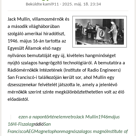
Beküldte
kami911
-
2025. máj. 18. 23:34
Jack Mullin, villamosmérnök és
a második világháborúban
szolgáló amerikai híradótiszt,
1946. május 16-án tartotta az
Egyesült Államok első nagy
nyilvános bemutatóját egy új, kivételes hangminőséget
nyújtó szalagos hangrögzítő technológiáról. A bemutatóra a
Rádiómérnökök Intézetének (Institute of Radio Engineers)
San Franciscó-i találkozóján került sor, ahol Mullin egy
dzsesszzenekar felvételét játszotta le, amely a jelenlévő
mérnökök szerint szinte megkülönböztethetetlen volt az élő
előadástól.
ezen a napon
történelem
retro
Jack Mullin
1946
május
16
Hi-Fi
szalag
rádió
San
Francisco
AEG
Magnetophon
magnó
szalagos magnó
Institute of