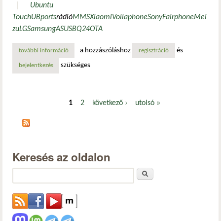
Ubuntu
Touch
UBports
rádió
MMS
Xiaomi
Vollaphone
Sony
Fairphone
Mei
zu
LG
Samsung
ASUS
BQ
24
OTA
a hozzászóláshoz
és
további információ
az ubports fix kiadási modellre vált át az ubuntu touch ota
regisztráció
szükséges
bejelentkezés
1
2
következő ›
utolsó »
Oldalak
Keresés az oldalon
Keresés