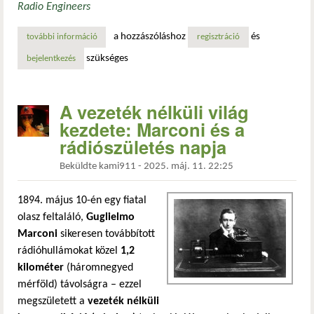
Radio Engineers
a hozzászóláshoz
és
további információ
az első hi-fi szalagos hangrögzítés bemutatása az egyesül
regisztráció
szükséges
bejelentkezés
A vezeték nélküli világ
kezdete: Marconi és a
rádiószületés napja
Beküldte
kami911
-
2025. máj. 11. 22:25
1894. május 10-én egy fiatal
olasz feltaláló,
Guglielmo
Marconi
sikeresen továbbított
rádióhullámokat közel
1,2
kilométer
(háromnegyed
mérföld) távolságra – ezzel
megszületett a
vezeték nélküli