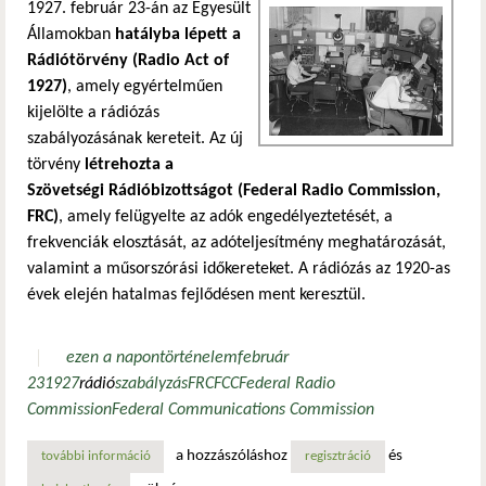
1927. február 23-án az Egyesült
Államokban
hatályba lépett a
Rádiótörvény (Radio Act of
1927)
, amely egyértelműen
kijelölte a rádiózás
szabályozásának kereteit. Az új
törvény
létrehozta a
Szövetségi Rádióbizottságot (Federal Radio Commission,
FRC)
, amely felügyelte az adók engedélyeztetését, a
frekvenciák elosztását, az adóteljesítmény meghatározását,
valamint a műsorszórási időkereteket. A rádiózás az 1920-as
évek elején hatalmas fejlődésen ment keresztül.
ezen a napon
történelem
február
23
1927
rádió
szabályzás
FRC
FCC
Federal Radio
Commission
Federal Communications Commission
a hozzászóláshoz
és
további információ
a rádió szabályozásának kezdete – a rádiótörvény megszül
regisztráció