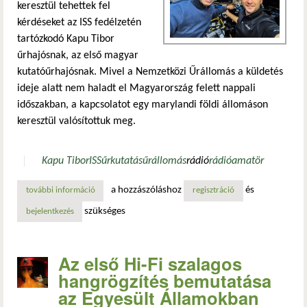
keresztül tehettek fel
kérdéseket az ISS fedélzetén
tartózkodó Kapu Tibor
űrhajósnak, az első magyar
kutatóűrhajósnak. Mivel a Nemzetközi Űrállomás a küldetés
ideje alatt nem haladt el Magyarország felett nappali
időszakban, a kapcsolatot egy marylandi földi állomáson
keresztül valósítottuk meg.
Kapu Tibor
ISS
űrkutatás
űrállomás
rádió
rádióamatör
a hozzászóláshoz
és
további információ
magyar diákok élő kapcsolatban az űrből jelentkező kapu t
regisztráció
szükséges
bejelentkezés
Az első Hi-Fi szalagos
hangrögzítés bemutatása
az Egyesült Államokban