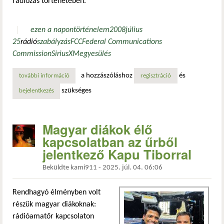
rádiózás történetében.
ezen a napon
történelem
2008
július
25
rádió
szabályzás
FCC
Federal Communications
Commission
Sirius
XM
egyesülés
a hozzászóláshoz
és
további információ
jóváhagyják a sirius és az xm műholdas rádiók egyesülését
regisztráció
szükséges
bejelentkezés
Magyar diákok élő
kapcsolatban az űrből
jelentkező Kapu Tiborral
Beküldte
kami911
-
2025. júl. 04. 06:06
Rendhagyó élményben volt
részük magyar diákoknak:
rádióamatőr kapcsolaton