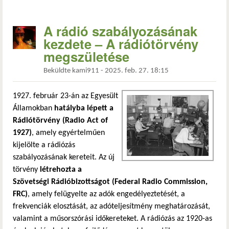
A rádió szabályozásának
kezdete – A rádiótörvény
megszületése
Beküldte
kami911
-
2025. feb. 27. 18:15
1927. február 23-án az Egyesült
Államokban
hatályba lépett a
Rádiótörvény (Radio Act of
1927)
, amely egyértelműen
kijelölte a rádiózás
szabályozásának kereteit. Az új
törvény
létrehozta a
Szövetségi Rádióbizottságot (Federal Radio Commission,
FRC)
, amely felügyelte az adók engedélyeztetését, a
frekvenciák elosztását, az adóteljesítmény meghatározását,
valamint a műsorszórási időkereteket. A rádiózás az 1920-as