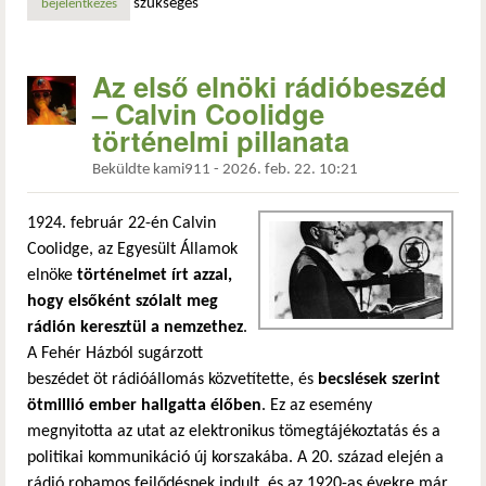
szükséges
bejelentkezés
Az első elnöki rádióbeszéd
– Calvin Coolidge
történelmi pillanata
Beküldte
kami911
-
2026. feb. 22. 10:21
1924. február 22-én Calvin
Coolidge, az Egyesült Államok
elnöke
történelmet írt azzal,
hogy elsőként szólalt meg
rádión keresztül a nemzethez
.
A Fehér Házból sugárzott
beszédet öt rádióállomás közvetítette, és
becslések szerint
ötmillió ember hallgatta élőben
. Ez az esemény
megnyitotta az utat az elektronikus tömegtájékoztatás és a
politikai kommunikáció új korszakába. A 20. század elején a
rádió rohamos fejlődésnek indult, és az 1920-as évekre már