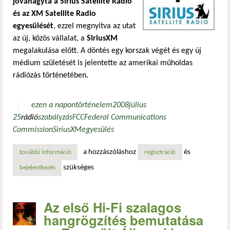
jóváhagyta a Sirius Satellite Radio
és az XM Satellite Radio
egyesülését
, ezzel megnyitva az utat
az új, közös vállalat, a
SiriusXM
megalakulása előtt. A döntés egy korszak végét és egy új
médium születését is jelentette az amerikai műholdas
rádiózás történetében.
ezen a napon
történelem
2008
július
25
rádió
szabályzás
FCC
Federal Communications
Commission
Sirius
XM
egyesülés
a hozzászóláshoz
és
további információ
jóváhagyják a sirius és az xm műholdas rádiók egyesülését
regisztráció
szükséges
bejelentkezés
Az első Hi-Fi szalagos
hangrögzítés bemutatása