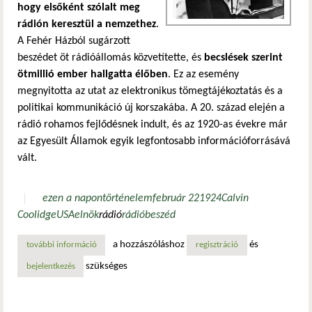
hogy elsőként szólalt meg
rádión keresztül a nemzethez
.
A Fehér Házból sugárzott
beszédet öt rádióállomás közvetítette, és
becslések szerint
ötmillió ember hallgatta élőben
. Ez az esemény
megnyitotta az utat az elektronikus tömegtájékoztatás és a
politikai kommunikáció új korszakába. A 20. század elején a
rádió rohamos fejlődésnek indult, és az 1920-as évekre már
az Egyesült Államok egyik legfontosabb információforrásává
vált.
ezen a napon
történelem
február 22
1924
Calvin
Coolidge
USA
elnök
rádió
rádióbeszéd
a hozzászóláshoz
és
további információ
az első elnöki rádióbeszéd – calvin coolidge történelmi pi
regisztráció
szükséges
bejelentkezés