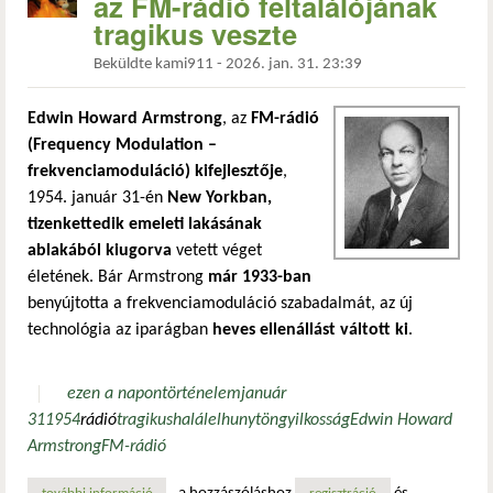
az FM-rádió feltalálójának
tragikus veszte
Beküldte
kami911
-
2026. jan. 31. 23:39
Edwin Howard Armstrong
, az
FM-rádió
(Frequency Modulation –
frekvenciamoduláció) kifejlesztője
,
1954. január 31-én
New Yorkban,
tizenkettedik emeleti lakásának
ablakából kiugorva
vetett véget
életének. Bár Armstrong
már 1933-ban
benyújtotta a frekvenciamoduláció szabadalmát, az új
technológia az iparágban
heves ellenállást váltott ki
.
ezen a napon
történelem
január
31
1954
rádió
tragikus
halál
elhunyt
öngyilkosság
Edwin Howard
Armstrong
FM-rádió