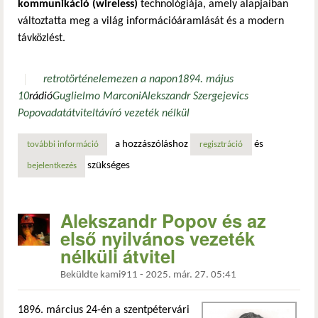
kommunikáció (wireless)
technológiája, amely alapjaiban
változtatta meg a világ információáramlását és a modern
távközlést.
retro
történelem
ezen a napon
1894. május
10
rádió
Guglielmo Marconi
Alekszandr Szergejevics
Popov
adatátvitel
távíró vezeték nélkül
a hozzászóláshoz
és
további információ
a vezeték nélküli világ kezdete: marconi és a rádiószületé
regisztráció
szükséges
bejelentkezés
Alekszandr Popov és az
első nyilvános vezeték
nélküli átvitel
Beküldte
kami911
-
2025. már. 27. 05:41
1896. március 24-én a szentpétervári