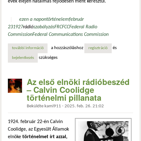
évek elején hatalmas fejlődésen ment keresztül.
ezen a napon
történelem
február
23
1927
rádió
szabályzás
FRC
FCC
Federal Radio
Commission
Federal Communications Commission
a hozzászóláshoz
és
további információ
a rádió szabályozásának kezdete – a rádiótörvény megszül
regisztráció
szükséges
bejelentkezés
Az első elnöki rádióbeszéd
– Calvin Coolidge
történelmi pillanata
Beküldte
kami911
-
2025. feb. 26. 21:02
1924. február 22-én Calvin
Coolidge, az Egyesült Államok
elnöke
történelmet írt azzal,