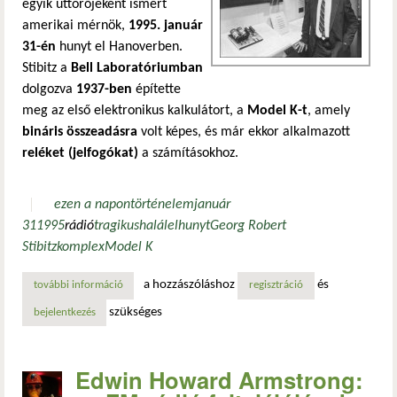
egyik úttörőjeként ismert
amerikai mérnök,
1995. január
31-én
hunyt el Hanoverben.
Stibitz a
Bell Laboratóriumban
dolgozva
1937-ben
építette
meg az első elektronikus kalkulátort, a
Model K-t
, amely
bináris összeadásra
volt képes, és már ekkor alkalmazott
reléket (jelfogókat)
a számításokhoz.
ezen a napon
történelem
január
31
1995
rádió
tragikus
halál
elhunyt
Georg Robert
Stibitz
komplex
Model K
a hozzászóláshoz
és
további információ
georg robert stibitz: a digitális számítógép egyik atyja tar
regisztráció
szükséges
bejelentkezés
Edwin Howard Armstrong: