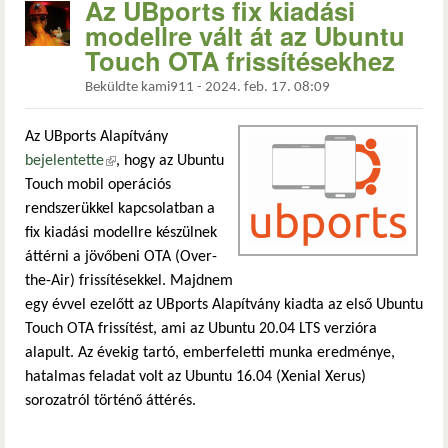
Az UBports fix kiadási
modellre vált át az Ubuntu
Touch OTA frissítésekhez
Beküldte
kami911
-
2024. feb. 17. 08:09
Az UBports Alapítvány
bejelentette
(külső hivatkozás)
, hogy az Ubuntu
Touch mobil operációs
rendszerükkel kapcsolatban a
fix kiadási modellre készülnek
áttérni a jövőbeni OTA (Over-
the-Air) frissítésekkel. Majdnem
egy évvel ezelőtt az UBports Alapítvány kiadta az első Ubuntu
Touch OTA frissítést, ami az Ubuntu 20.04 LTS verzióra
alapult. Az évekig tartó, emberfeletti munka eredménye,
hatalmas feladat volt az Ubuntu 16.04 (Xenial Xerus)
sorozatról történő áttérés.