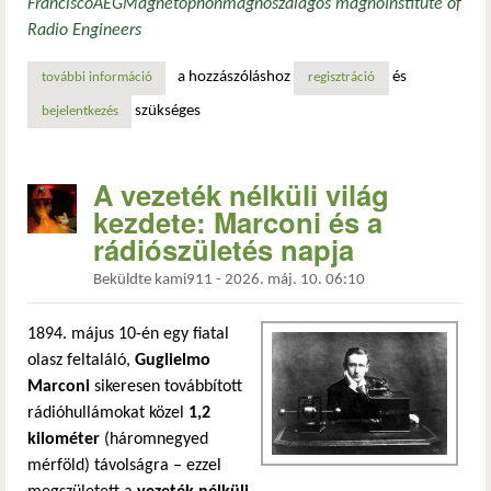
Francisco
AEG
Magnetophon
magnó
szalagos magnó
Institute of
Radio Engineers
a hozzászóláshoz
és
további információ
az első hi-fi szalagos hangrögzítés bemutatása az egyesül
regisztráció
szükséges
bejelentkezés
A vezeték nélküli világ
kezdete: Marconi és a
rádiószületés napja
Beküldte
kami911
-
2026. máj. 10. 06:10
1894. május 10-én egy fiatal
olasz feltaláló,
Guglielmo
Marconi
sikeresen továbbított
rádióhullámokat közel
1,2
kilométer
(háromnegyed
mérföld) távolságra – ezzel