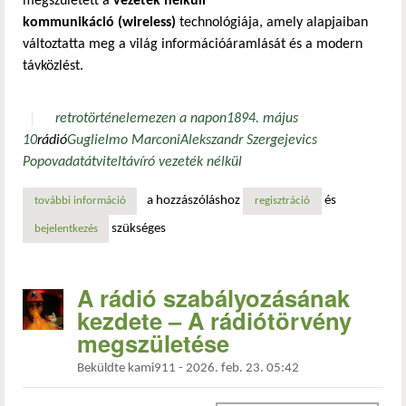
megszületett a
vezeték nélküli
kommunikáció (wireless)
technológiája, amely alapjaiban
változtatta meg a világ információáramlását és a modern
távközlést.
retro
történelem
ezen a napon
1894. május
10
rádió
Guglielmo Marconi
Alekszandr Szergejevics
Popov
adatátvitel
távíró vezeték nélkül
a hozzászóláshoz
és
további információ
a vezeték nélküli világ kezdete: marconi és a rádiószületé
regisztráció
szükséges
bejelentkezés
A rádió szabályozásának
kezdete – A rádiótörvény
megszületése
Beküldte
kami911
-
2026. feb. 23. 05:42