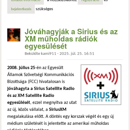
a hozzászóláshoz
és
további információ
edwin howard armstrong: az fm-rádió feltalálójának tragik
regisztráció
szükséges
bejelentkezés
Jóváhagyják a Sirius és az
XM műholdas rádiók
egyesülését
Beküldte
kami911
-
2025. júl. 25. 16:51
2008. július 25
-én az Egyesült
Államok Szövetségi Kommunikációs
Bizottsága (FCC) hivatalosan is
jóváhagyta a Sirius Satellite Radio
és az XM Satellite Radio
egyesülését
, ezzel megnyitva az utat
az új, közös vállalat, a
SiriusXM
megalakulása előtt. A döntés egy korszak végét és egy új
médium születését is jelentette az amerikai műholdas