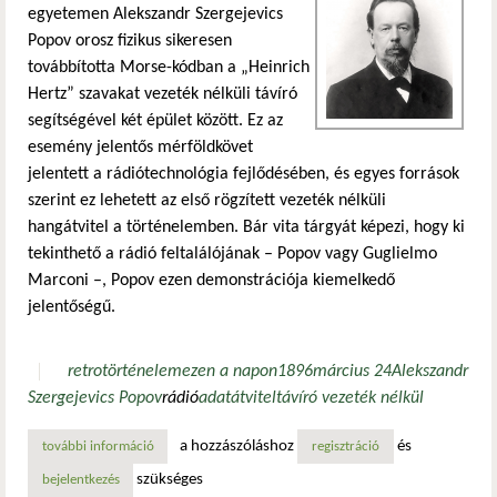
egyetemen Alekszandr Szergejevics
Popov orosz fizikus sikeresen
továbbította Morse-kódban a „Heinrich
Hertz” szavakat vezeték nélküli távíró
segítségével két épület között. Ez az
esemény jelentős mérföldkövet
jelentett a rádiótechnológia fejlődésében, és egyes források
szerint ez lehetett az első rögzített vezeték nélküli
hangátvitel a történelemben.​ Bár vita tárgyát képezi, hogy ki
tekinthető a rádió feltalálójának – Popov vagy Guglielmo
Marconi –, Popov ezen demonstrációja kiemelkedő
jelentőségű.
retro
történelem
ezen a napon
1896
március 24
Alekszandr
Szergejevics Popov
rádió
adatátvitel
távíró vezeték nélkül
a hozzászóláshoz
és
további információ
alekszandr popov és az első nyilvános vezeték nélküli átvi
regisztráció
szükséges
bejelentkezés