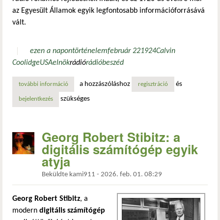
az Egyesült Államok egyik legfontosabb információforrásává
vált.
ezen a napon
történelem
február 22
1924
Calvin
Coolidge
USA
elnök
rádió
rádióbeszéd
a hozzászóláshoz
és
további információ
az első elnöki rádióbeszéd – calvin coolidge történelmi pi
regisztráció
szükséges
bejelentkezés
Georg Robert Stibitz: a
digitális számítógép egyik
atyja
Beküldte
kami911
-
2026. feb. 01. 08:29
Georg Robert Stibitz
, a
modern
digitális számítógép