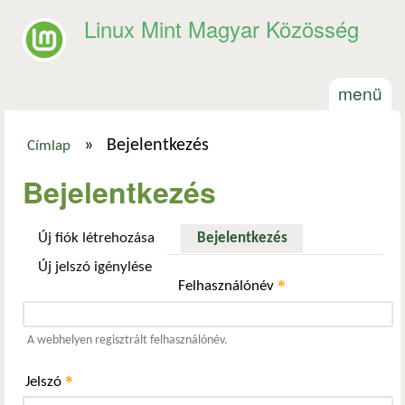
Ugrás a tartalomra
Linux Mint Magyar Közösség
menü
»
Bejelentkezés
Címlap
Jelenlegi hely
Bejelentkezés
Új fiók létrehozása
Bejelentkezés
(aktív fül)
Új jelszó igénylése
*
Felhasználónév
A webhelyen regisztrált felhasználónév.
*
Jelszó