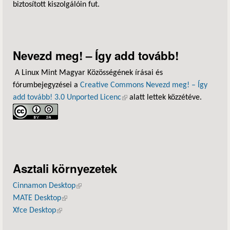
biztosított kiszolgálóin fut.
Nevezd meg! – Így add tovább!
A Linux Mint Magyar Közösségének írásai és
fórumbejegyzései a
Creative Commons Nevezd meg! – Így
add tovább! 3.0 Unported Licenc
(külső hivatkozás)
alatt lettek közzétéve.
Asztali környezetek
Cinnamon Desktop
(külső hivatkozás)
MATE Desktop
(külső hivatkozás)
Xfce Desktop
(külső hivatkozás)