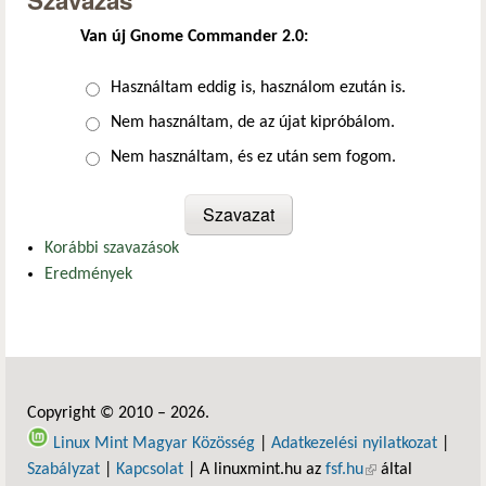
Szavazás
Van új Gnome Commander 2.0:
Választások
Használtam eddig is, használom ezután is.
Nem használtam, de az újat kipróbálom.
Nem használtam, és ez után sem fogom.
Korábbi szavazások
Eredmények
Copyright © 2010 – 2026.
Linux Mint Magyar Közösség
|
Adatkezelési nyilatkozat
|
Szabályzat
|
Kapcsolat
| A linuxmint.hu az
fsf.hu
(külső hivatkozás)
által