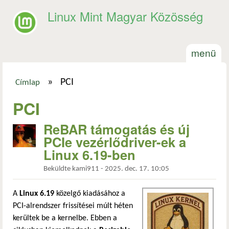
Ugrás a tartalomra
Linux Mint Magyar Közösség
menü
»
PCI
Címlap
Jelenlegi hely
PCI
ReBAR támogatás és új
PCIe vezérlődriver-ek a
Linux 6.19-ben
Beküldte
kami911
-
2025. dec. 17. 10:05
A
Linux 6.19
közelgő kiadásához a
PCI-alrendszer frissítései múlt héten
kerültek be a kernelbe. Ebben a