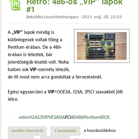
Retró: 486-os „VIP” lapok
#1
Beküldte
LinuxMintHungary
-
2023. máj. 28. 23:23
A
„VIP”
lapok mindig is
különlegesek voltak főleg a
Pentium érában. De a 486-
érában is léteztek, bár
jelentőségük kisebb volt. Noha
tudom sok
VIP
-személy létezik,
de itt most nem arra gondoltak a tervezésénél.
Egész egyszerűen a
VIP
=(V)ESA, (I)SA, (P)CI szavakból jött
létre.
retro
VGA
S3
VIP
VESA
ISA
PCI
80486
Pentium
BIOS
a hozzászóláshoz
további információ
retró: 486-os „vip” lapok #1 tartalommal kapcsolatosan
1 hozzászólás