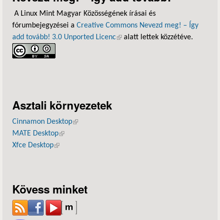
A Linux Mint Magyar Közösségének írásai és
fórumbejegyzései a
Creative Commons Nevezd meg! – Így
add tovább! 3.0 Unported Licenc
(külső hivatkozás)
alatt lettek közzétéve.
Asztali környezetek
Cinnamon Desktop
(külső hivatkozás)
MATE Desktop
(külső hivatkozás)
Xfce Desktop
(külső hivatkozás)
Kövess minket