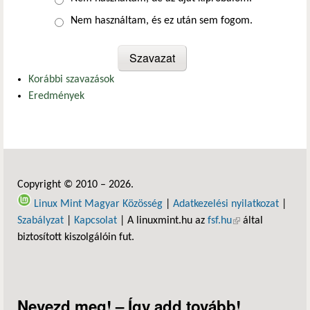
Nem használtam, és ez után sem fogom.
Korábbi szavazások
Eredmények
Copyright © 2010 – 2026.
Linux Mint Magyar Közösség
|
Adatkezelési nyilatkozat
|
Szabályzat
|
Kapcsolat
| A linuxmint.hu az
fsf.hu
(külső hivatkozás)
által
biztosított kiszolgálóin fut.
Nevezd meg! – Így add tovább!