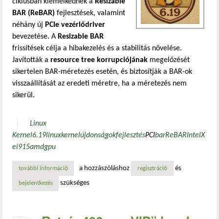
ciklusban kiemelkednek a
Resizable
BAR (ReBAR)
fejlesztések, valamint
néhány új
PCIe vezérlődriver
bevezetése. A
Resizable BAR
frissítések célja a hibakezelés és a stabilitás növelése.
Javították a
resource tree korrupciójának
megelőzését
sikertelen BAR-méretezés esetén, és biztosítják a BAR-ok
visszaállítását az eredeti méretre, ha a méretezés nem
sikerül.
Linux
Kernel
6.19
linux
kernel
újdonságok
fejlesztés
PCI
bar
ReBAR
Intel
X
e
i915
amdgpu
a hozzászóláshoz
és
további információ
rebar támogatás és új pcie vezérlődriver-ek a linux 6.19-
regisztráció
szükséges
bejelentkezés