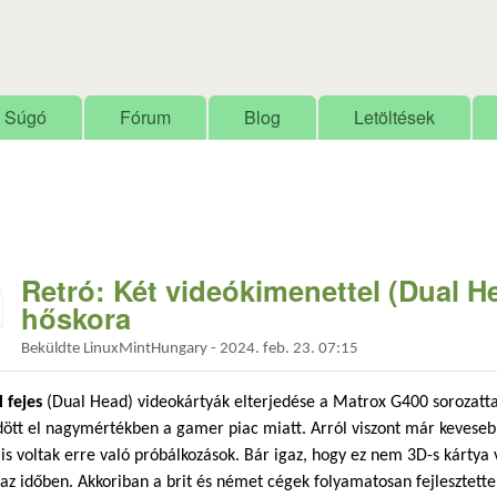
Ugrás a tartalomra
Súgó
Fórum
Blog
Letöltések
Retró: Két videókimenettel (Dual H
hőskora
Beküldte
LinuxMintHungary
-
2024. feb. 23. 07:15
 fejes
(Dual Head) videokártyák elterjedése a Matrox G400 sorozatt
ött el nagymértékben a gamer piac miatt. Arról viszont már kevese
 is voltak erre való próbálkozások. Bár igaz, hogy ez nem 3D-s kártya v
 az időben. Akkoriban a brit és német cégek folyamatosan fejlesztett