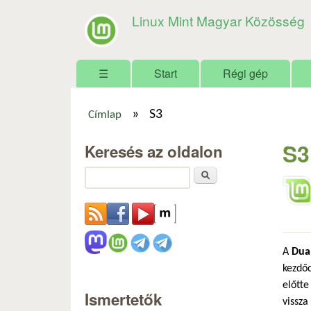
Linux Mint Magyar Közösség
Főmenü
☰
Start
Régi gép
»
S3
Címlap
Jelenlegi hely
S3
Keresés az oldalon
Keresés
A
Dual
kezdőd
előtte
Ismertetők
vissza