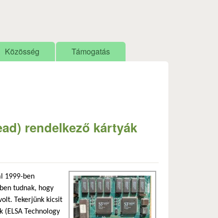
Közösség
Támogatás
ead) rendelkező kártyák
al 1999-ben
bben tudnak, hogy
olt. Tekerjünk kicsit
ek (ELSA Technology