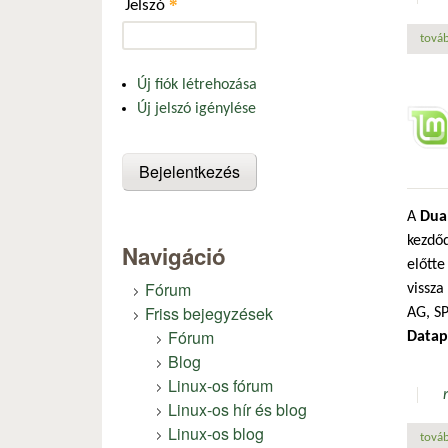
*
Jelszó
továb
Új fiók létrehozása
Új jelszó igénylése
A
Dual
kezdőd
Navigáció
előtte
Fórum
vissza
Friss bejegyzések
AG, SP
Fórum
Datap
Blog
Linux-os fórum
Linux-os hír és blog
Linux-os blog
továb