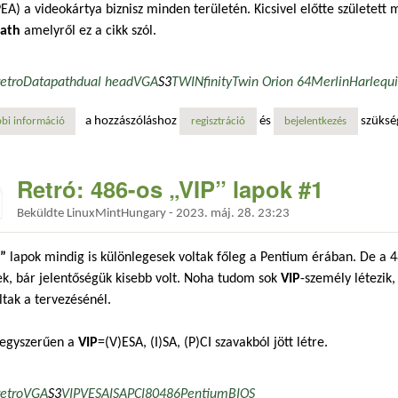
EA) a videokártya biznisz minden területén. Kicsivel előtte született
ath
amelyről ez a cikk szól.
retro
Datapath
dual head
VGA
S3
TWINfinity
Twin Orion 64
Merlin
Harlequ
a hozzászóláshoz
és
szüksé
bi információ
retró: két videókimenettel (dual head) rendelkező kártyák hőskora tar
regisztráció
bejelentkezés
Retró: 486-os „VIP” lapok #1
Beküldte
LinuxMintHungary
-
2023. máj. 28. 23:23
”
lapok mindig is különlegesek voltak főleg a Pentium érában. De a 4
ek, bár jelentőségük kisebb volt. Noha tudom sok
VIP
-személy létezik
tak a tervezésénél.
 egyszerűen a
VIP
=(V)ESA, (I)SA, (P)CI szavakból jött létre.
retro
VGA
S3
VIP
VESA
ISA
PCI
80486
Pentium
BIOS