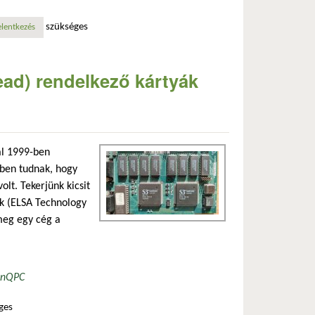
szükséges
elentkezés
ead) rendelkező kártyák
al 1999-ben
bben tudnak, hogy
olt. Tekerjünk kicsit
ek (ELSA Technology
 meg egy cég a
in
QPC
ges
talommal kapcsolatosan