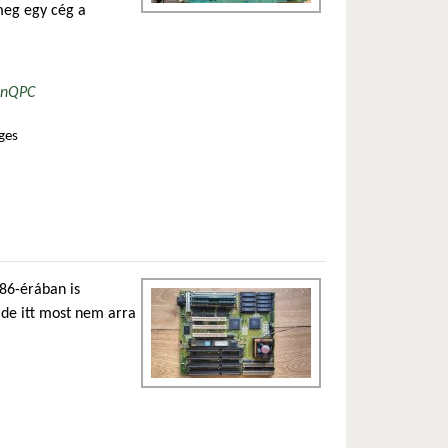
 meg egy cég a
in
QPC
ges
talommal kapcsolatosan
86-érában is
, de itt most nem arra