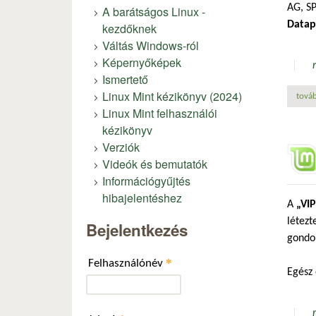
AG, SP
A barátságos Linux -
Datap
kezdőknek
Váltás Windows-ról
Képernyőképek
Ismertető
Linux Mint kézikönyv (2024)
továb
Linux Mint felhasználói
kézikönyv
Verziók
Videók és bemutatók
Információgyűjtés
hibajelentéshez
A
„VIP
létezt
Bejelentkezés
gondol
*
Felhasználónév
Egész