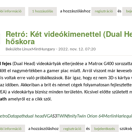
a hozzászóláshoz
és
bi információ
retró: 486-os „vip” lapok #1 tartalommal kapcsolatosan
1 hozzászólás
regisztráció
bej
Retró: Két videókimenettel (Dual H
hőskora
Beküldte
LinuxMintHungary
-
2022. nov. 12. 07:20
 fejes
(Dual Head) videokártyák elterjedése a Matrox G400 sorozatt
ött el nagymértékben a gamer piac miatt. Arról viszont már kevese
 is voltak erre való próbálkozások. Bár igaz, hogy ez nem 3D-s kártya v
 az időben. Akkoriban a brit és német cégek folyamatosan fejlesztett
EA) a videokártya biznisz minden területén. Kicsivel előtte született
ath
amelyről ez a cikk szól.
retro
Datapath
dual head
VGA
S3
TWINfinity
Twin Orion 64
Merlin
Harlequ
a hozzászóláshoz
és
szüksé
bi információ
retró: két videókimenettel (dual head) rendelkező kártyák hőskora tar
regisztráció
bejelentkezés