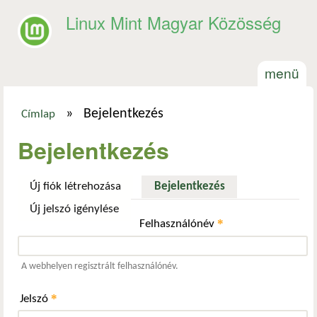
Ugrás a tartalomra
Linux Mint Magyar Közösség
menü
»
Bejelentkezés
Címlap
Jelenlegi hely
Bejelentkezés
Új fiók létrehozása
Bejelentkezés
(aktív fül)
Új jelszó igénylése
*
Felhasználónév
A webhelyen regisztrált felhasználónév.
*
Jelszó