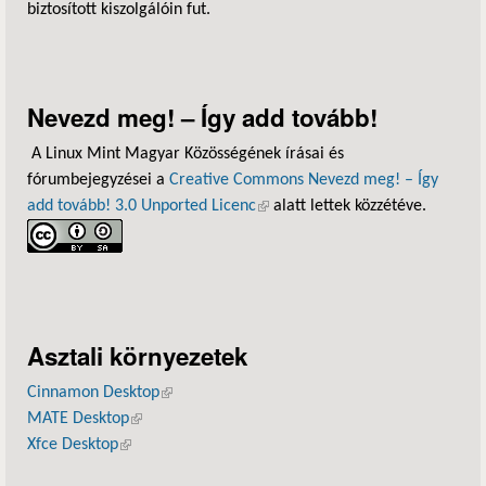
biztosított kiszolgálóin fut.
Nevezd meg! – Így add tovább!
A Linux Mint Magyar Közösségének írásai és
fórumbejegyzései a
Creative Commons Nevezd meg! – Így
add tovább! 3.0 Unported Licenc
(külső hivatkozás)
alatt lettek közzétéve.
Asztali környezetek
Cinnamon Desktop
(külső hivatkozás)
MATE Desktop
(külső hivatkozás)
Xfce Desktop
(külső hivatkozás)