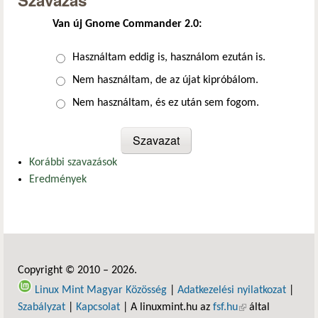
Szavazás
Van új Gnome Commander 2.0:
Választások
Használtam eddig is, használom ezután is.
Nem használtam, de az újat kipróbálom.
Nem használtam, és ez után sem fogom.
Korábbi szavazások
Eredmények
Copyright © 2010 – 2026.
Linux Mint Magyar Közösség
|
Adatkezelési nyilatkozat
|
Szabályzat
|
Kapcsolat
| A linuxmint.hu az
fsf.hu
(külső hivatkozás)
által