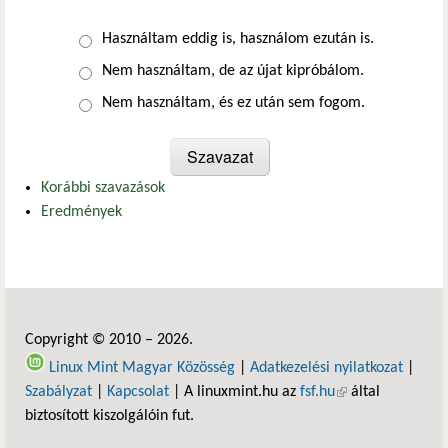
Választások
Használtam eddig is, használom ezután is.
Nem használtam, de az újat kipróbálom.
Nem használtam, és ez után sem fogom.
Korábbi szavazások
Eredmények
Copyright © 2010 – 2026.
Linux Mint Magyar Közösség
|
Adatkezelési nyilatkozat
|
Szabályzat
|
Kapcsolat
| A linuxmint.hu az
fsf.hu
(külső hivatkozás)
által
biztosított kiszolgálóin fut.