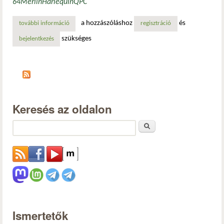
64
Merlin
Harlequin
QPC
a hozzászóláshoz
és
további információ
retró: két videókimenettel (dual head) rendelkező kártyák
regisztráció
szükséges
bejelentkezés
Keresés az oldalon
Keresés
Ismertetők