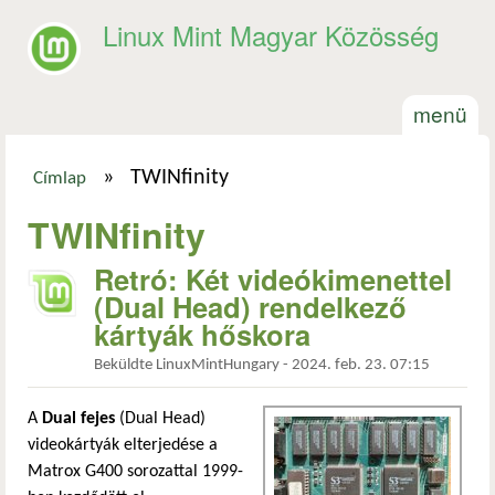
Ugrás a tartalomra
Linux Mint Magyar Közösség
menü
»
TWINfinity
Címlap
Jelenlegi hely
TWINfinity
Retró: Két videókimenettel
(Dual Head) rendelkező
kártyák hőskora
Beküldte
LinuxMintHungary
-
2024. feb. 23. 07:15
A
Dual fejes
(Dual Head)
videokártyák elterjedése a
Matrox G400 sorozattal 1999-