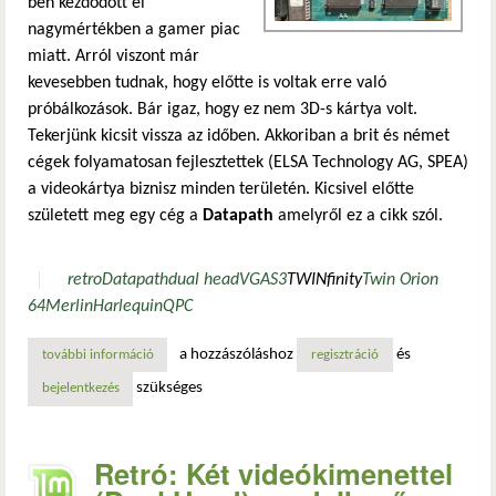
ben kezdődött el
nagymértékben a gamer piac
miatt. Arról viszont már
kevesebben tudnak, hogy előtte is voltak erre való
próbálkozások. Bár igaz, hogy ez nem 3D-s kártya volt.
Tekerjünk kicsit vissza az időben. Akkoriban a brit és német
cégek folyamatosan fejlesztettek (ELSA Technology AG, SPEA)
a videokártya biznisz minden területén. Kicsivel előtte
született meg egy cég a
Datapath
amelyről ez a cikk szól.
retro
Datapath
dual head
VGA
S3
TWINfinity
Twin Orion
64
Merlin
Harlequin
QPC
a hozzászóláshoz
és
további információ
retró: két videókimenettel (dual head) rendelkező kártyák
regisztráció
szükséges
bejelentkezés
Retró: Két videókimenettel