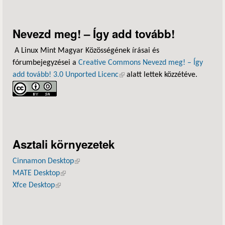
Nevezd meg! – Így add tovább!
A Linux Mint Magyar Közösségének írásai és
fórumbejegyzései a
Creative Commons Nevezd meg! – Így
add tovább! 3.0 Unported Licenc
(külső hivatkozás)
alatt lettek közzétéve.
Asztali környezetek
Cinnamon Desktop
(külső hivatkozás)
MATE Desktop
(külső hivatkozás)
Xfce Desktop
(külső hivatkozás)