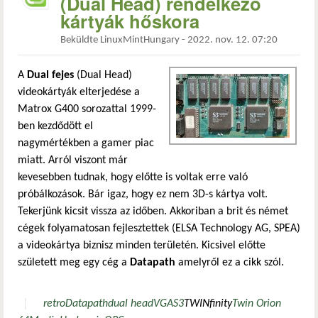
(Dual Head) rendelkező
kártyák hőskora
Beküldte
LinuxMintHungary
-
2022. nov. 12. 07:20
A
Dual fejes
(Dual Head)
videokártyák elterjedése a
Matrox G400 sorozattal 1999-
ben kezdődött el
nagymértékben a gamer piac
miatt. Arról viszont már
kevesebben tudnak, hogy előtte is voltak erre való
próbálkozások. Bár igaz, hogy ez nem 3D-s kártya volt.
Tekerjünk kicsit vissza az időben. Akkoriban a brit és német
cégek folyamatosan fejlesztettek (ELSA Technology AG, SPEA)
a videokártya biznisz minden területén. Kicsivel előtte
született meg egy cég a
Datapath
amelyről ez a cikk szól.
retro
Datapath
dual head
VGA
S3
TWINfinity
Twin Orion