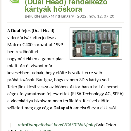
(Dual Head) rendelkező
kártyák hőskora
Beküldte
LinuxMintHungary
-
2022. nov. 12. 07:20
A
Dual fejes
(Dual Head)
videokártyák elterjedése a
Matrox G400 sorozattal 1999-
ben kezdődött el
nagymértékben a gamer piac
miatt. Arról viszont már
kevesebben tudnak, hogy előtte is voltak erre való
próbálkozások. Bár igaz, hogy ez nem 3D-s kártya volt.
Tekerjünk kicsit vissza az időben. Akkoriban a brit és német
cégek folyamatosan fejlesztettek (ELSA Technology AG, SPEA)
a videokártya biznisz minden területén. Kicsivel előtte
született meg egy cég a
Datapath
amelyről ez a cikk szól.
retro
Datapath
dual head
VGA
S3
TWINfinity
Twin Orion