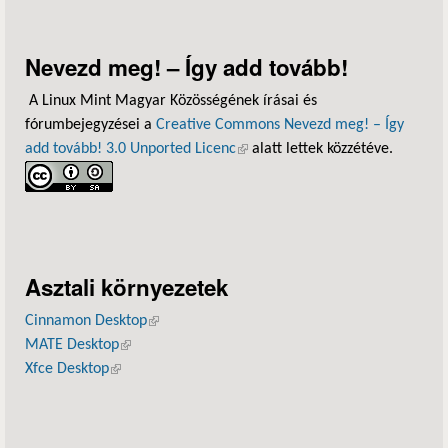
Nevezd meg! – Így add tovább!
A Linux Mint Magyar Közösségének írásai és
fórumbejegyzései a
Creative Commons Nevezd meg! – Így
add tovább! 3.0 Unported Licenc
(külső hivatkozás)
alatt lettek közzétéve.
Asztali környezetek
Cinnamon Desktop
(külső hivatkozás)
MATE Desktop
(külső hivatkozás)
Xfce Desktop
(külső hivatkozás)