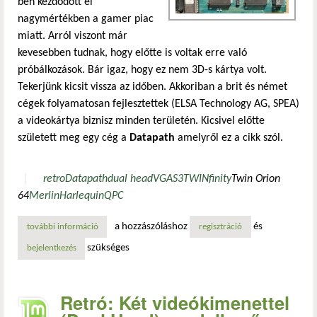
ben kezdődött el
nagymértékben a gamer piac
miatt. Arról viszont már
kevesebben tudnak, hogy előtte is voltak erre való
próbálkozások. Bár igaz, hogy ez nem 3D-s kártya volt.
Tekerjünk kicsit vissza az időben. Akkoriban a brit és német
cégek folyamatosan fejlesztettek (ELSA Technology AG, SPEA)
a videokártya biznisz minden területén. Kicsivel előtte
született meg egy cég a
Datapath
amelyről ez a cikk szól.
retro
Datapath
dual head
VGA
S3
TWINfinity
Twin Orion
64
Merlin
Harlequin
QPC
a hozzászóláshoz
és
további információ
retró: két videókimenettel (dual head) rendelkező kártyák
regisztráció
szükséges
bejelentkezés
Retró: Két videókimenettel