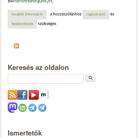
64
Merlin
Harlequin
QPC
a hozzászóláshoz
és
további információ
retró: két videókimenettel (dual head) rendelkező kártyák
regisztráció
szükséges
bejelentkezés
Keresés az oldalon
Keresés
Ismertetők