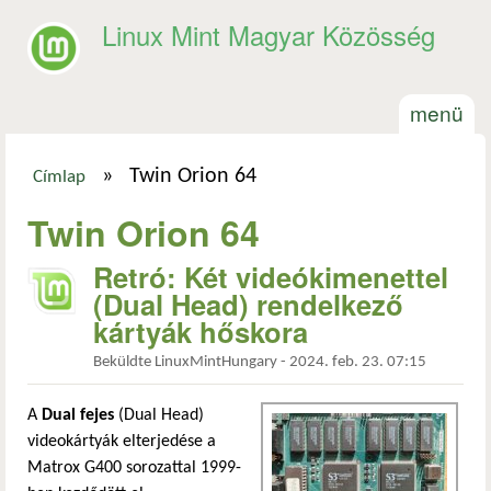
Ugrás a tartalomra
Linux Mint Magyar Közösség
menü
»
Twin Orion 64
Címlap
Jelenlegi hely
Twin Orion 64
Retró: Két videókimenettel
(Dual Head) rendelkező
kártyák hőskora
Beküldte
LinuxMintHungary
-
2024. feb. 23. 07:15
A
Dual fejes
(Dual Head)
videokártyák elterjedése a
Matrox G400 sorozattal 1999-