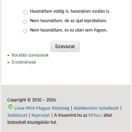
Választások
Használtam eddig is, használom ezután is.
Nem használtam, de az újat kipróbálom.
Nem használtam, és ez után sem fogom.
Korábbi szavazások
Eredmények
Copyright © 2010 – 2026.
Linux Mint Magyar Közösség
|
Adatkezelési nyilatkozat
|
Szabályzat
|
Kapcsolat
| A linuxmint.hu az
fsf.hu
(külső hivatkozás)
által
biztosított kiszolgálóin fut.