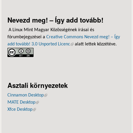
Nevezd meg! – Így add tovább!
A Linux Mint Magyar Közösségének írásai és
fórumbejegyzései a
Creative Commons Nevezd meg! – Így
add tovább! 3.0 Unported Licenc
(külső hivatkozás)
alatt lettek közzétéve.
Asztali környezetek
Cinnamon Desktop
(külső hivatkozás)
MATE Desktop
(külső hivatkozás)
Xfce Desktop
(külső hivatkozás)