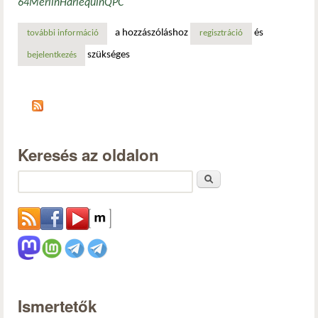
64
Merlin
Harlequin
QPC
a hozzászóláshoz
és
további információ
retró: két videókimenettel (dual head) rendelkező kártyák
regisztráció
szükséges
bejelentkezés
Keresés az oldalon
Keresés
Ismertetők