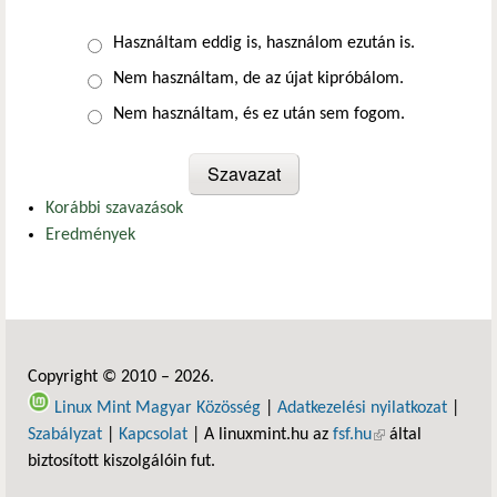
Választások
Használtam eddig is, használom ezután is.
Nem használtam, de az újat kipróbálom.
Nem használtam, és ez után sem fogom.
Korábbi szavazások
Eredmények
Copyright © 2010 – 2026.
Linux Mint Magyar Közösség
|
Adatkezelési nyilatkozat
|
Szabályzat
|
Kapcsolat
| A linuxmint.hu az
fsf.hu
(külső hivatkozás)
által
biztosított kiszolgálóin fut.