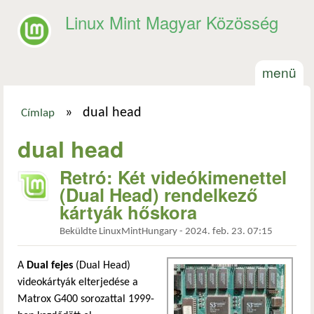
Ugrás a tartalomra
Linux Mint Magyar Közösség
menü
»
dual head
Címlap
Jelenlegi hely
dual head
Retró: Két videókimenettel
(Dual Head) rendelkező
kártyák hőskora
Beküldte
LinuxMintHungary
-
2024. feb. 23. 07:15
A
Dual fejes
(Dual Head)
videokártyák elterjedése a
Matrox G400 sorozattal 1999-