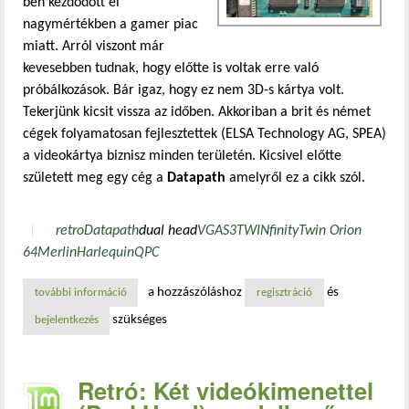
ben kezdődött el
nagymértékben a gamer piac
miatt. Arról viszont már
kevesebben tudnak, hogy előtte is voltak erre való
próbálkozások. Bár igaz, hogy ez nem 3D-s kártya volt.
Tekerjünk kicsit vissza az időben. Akkoriban a brit és német
cégek folyamatosan fejlesztettek (ELSA Technology AG, SPEA)
a videokártya biznisz minden területén. Kicsivel előtte
született meg egy cég a
Datapath
amelyről ez a cikk szól.
retro
Datapath
dual head
VGA
S3
TWINfinity
Twin Orion
64
Merlin
Harlequin
QPC
a hozzászóláshoz
és
további információ
retró: két videókimenettel (dual head) rendelkező kártyák
regisztráció
szükséges
bejelentkezés
Retró: Két videókimenettel