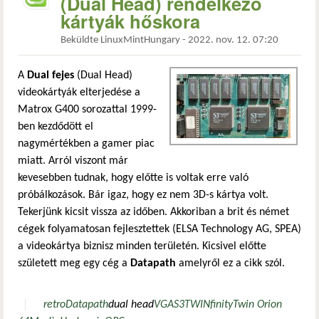
(Dual Head) rendelkező
kártyák hőskora
Beküldte
LinuxMintHungary
-
2022. nov. 12. 07:20
A
Dual fejes
(Dual Head)
videokártyák elterjedése a
Matrox G400 sorozattal 1999-
ben kezdődött el
nagymértékben a gamer piac
miatt. Arról viszont már
kevesebben tudnak, hogy előtte is voltak erre való
próbálkozások. Bár igaz, hogy ez nem 3D-s kártya volt.
Tekerjünk kicsit vissza az időben. Akkoriban a brit és német
cégek folyamatosan fejlesztettek (ELSA Technology AG, SPEA)
a videokártya biznisz minden területén. Kicsivel előtte
született meg egy cég a
Datapath
amelyről ez a cikk szól.
retro
Datapath
dual head
VGA
S3
TWINfinity
Twin Orion