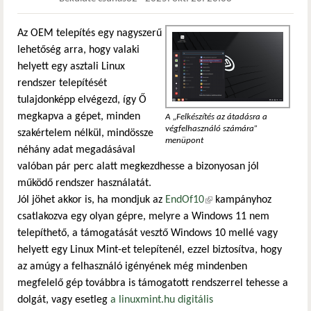
Az OEM telepítés egy nagyszerű
lehetőség arra, hogy valaki
helyett egy asztali Linux
rendszer telepítését
tulajdonképp elvégezd, így Ő
megkapva a gépet, minden
A „Felkészítés az átadásra a
végfelhasználó számára”
szakértelem nélkül, mindössze
menüpont
néhány adat megadásával
valóban pár perc alatt megkezdhesse a bizonyosan jól
működő rendszer használatát.
Jól jöhet akkor is, ha mondjuk az
EndOf10
(külső hivatkozás)
kampányhoz
csatlakozva egy olyan gépre, melyre a Windows 11 nem
telepíthető, a támogatását vesztő Windows 10 mellé vagy
helyett egy Linux Mint-et telepítenél, ezzel biztosítva, hogy
az amúgy a felhasználó igényének még mindenben
megfelelő gép továbbra is támogatott rendszerrel tehesse a
dolgát, vagy esetleg
a linuxmint.hu digitális