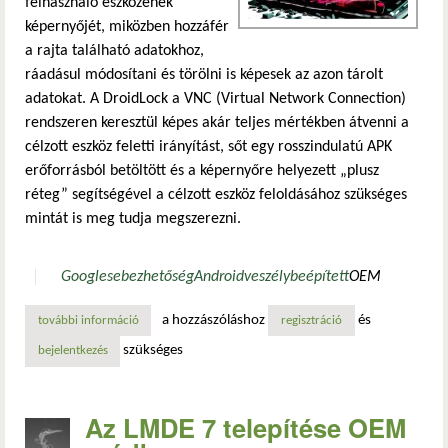
felhasználó eszközének
képernyőjét, miközben hozzáfér
a rajta található adatokhoz,
ráadásul módosítani és törölni is képesek az azon tárolt
adatokat. A DroidLock a VNC (Virtual Network Connection)
rendszeren keresztül képes akár teljes mértékben átvenni a
célzott eszköz feletti irányítást, sőt egy rosszindulatú APK
erőforrásból betöltött és a képernyőre helyezett „plusz
réteg” segítségével a célzott eszköz feloldásához szükséges
mintát is meg tudja megszerezni.
Google
sebezhetőség
Android
veszély
beépített
OEM
a hozzászóláshoz
és
további információ
váltságdíjat követel az eszköz feloldásáért egy új android
regisztráció
szükséges
bejelentkezés
Az LMDE 7 telepítése OEM