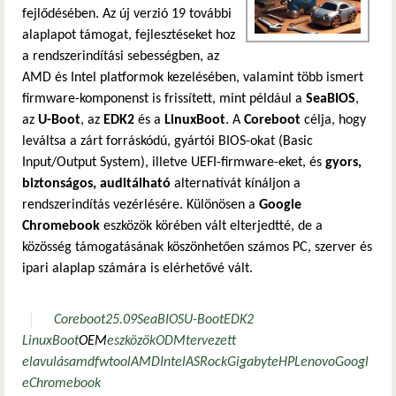
fejlődésében. Az új verzió 19 további
alaplapot támogat, fejlesztéseket hoz
a rendszerindítási sebességben, az
AMD és Intel platformok kezelésében, valamint több ismert
firmware-komponenst is frissített, mint például a
SeaBIOS
,
az
U-Boot
, az
EDK2
és a
LinuxBoot
. A
Coreboot
célja, hogy
leváltsa a zárt forráskódú, gyártói BIOS-okat (Basic
Input/Output System), illetve UEFI-firmware-eket, és
gyors,
biztonságos, auditálható
alternatívát kínáljon a
rendszerindítás vezérlésére. Különösen a
Google
Chromebook
eszközök körében vált elterjedtté, de a
közösség támogatásának köszönhetően számos PC, szerver és
ipari alaplap számára is elérhetővé vált.
Coreboot
25.09
SeaBIOS
U-Boot
EDK2
LinuxBoot
OEM
eszközök
ODM
tervezett
elavulás
amdfwtool
AMD
Intel
ASRock
Gigabyte
HP
Lenovo
Googl
e
Chromebook