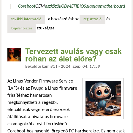
Coreboot
OEM
eszközök
ODM
EFI
BIOS
alaplap
motherboard
a hozzászóláshoz
és
további információ
a coreboot-tal szép az élet? tartalommal kapcsolatosan
regisztráció
szükséges
bejelentkezés
Tervezett avulás vagy csak
rohan az élet előre?
Beküldte
kami911
-
2024. szep. 04. 17:59
Az Linux Vendor Firmware Service
(LVFS) és az Fwupd a Linux firmware
frissítéshez hamarosan
megkönnyítheti a régebbi,
életciklusuk végére érő eszközök
átállítását a hivatalos firmware-
csomagokról a nyílt forráskódú
Coreboot-hoz hasonló, öregedő PC hardverekre. Ez nem csak