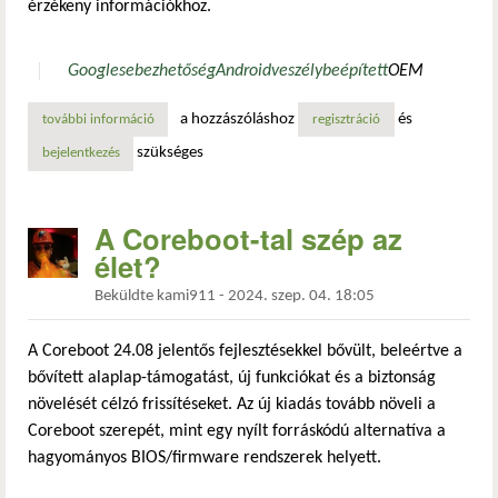
érzékeny információkhoz.
Google
sebezhetőség
Android
veszély
beépített
OEM
a hozzászóláshoz
és
további információ
egy (nem is annyira) rejtett fenyegetés az android rendsz
regisztráció
szükséges
bejelentkezés
A Coreboot-tal szép az
élet?
Beküldte
kami911
-
2024. szep. 04. 18:05
A Coreboot 24.08 jelentős fejlesztésekkel bővült, beleértve a
bővített alaplap-támogatást, új funkciókat és a biztonság
növelését célzó frissítéseket. Az új kiadás tovább növeli a
Coreboot szerepét, mint egy nyílt forráskódú alternatíva a
hagyományos BIOS/firmware rendszerek helyett.