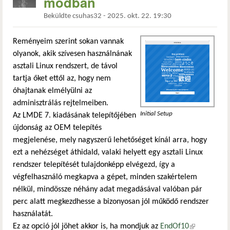
módban
Beküldte
csuhas32
-
2025. okt. 22. 19:30
Reményeim szerint sokan vannak
olyanok, akik szívesen használnának
asztali Linux rendszert, de távol
tartja őket ettől az, hogy nem
óhajtanak elmélyülni az
adminisztrálás rejtelmeiben.
Initial Setup
Az LMDE 7. kiadásának telepítőjében
újdonság az OEM telepítés
megjelenése, mely nagyszerű lehetőséget kínál arra, hogy
ezt a nehézséget áthidald, valaki helyett egy asztali Linux
rendszer telepítését tulajdonképp elvégezd, így a
végfelhasználó megkapva a gépet, minden szakértelem
nélkül, mindössze néhány adat megadásával valóban pár
perc alatt megkezdhesse a bizonyosan jól működő rendszer
használatát.
Ez az opció jól jöhet akkor is, ha mondjuk az
EndOf10
(külső