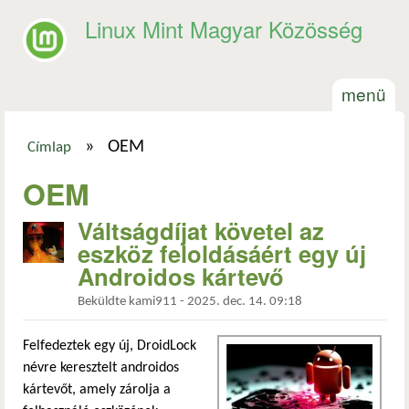
Ugrás a tartalomra
Linux Mint Magyar Közösség
menü
»
OEM
Címlap
Jelenlegi hely
OEM
Váltságdíjat követel az
eszköz feloldásáért egy új
Androidos kártevő
Beküldte
kami911
-
2025. dec. 14. 09:18
Felfedeztek egy új, DroidLock
névre keresztelt androidos
kártevőt, amely zárolja a