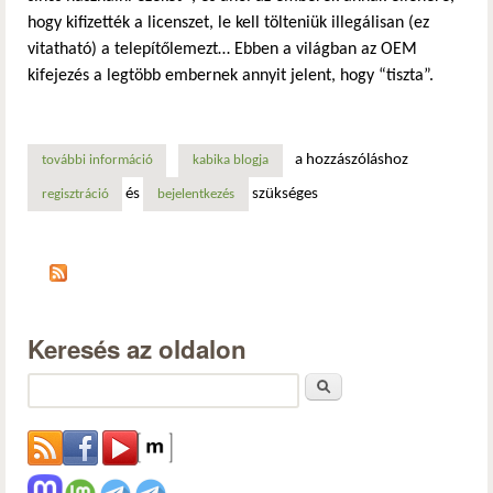
hogy kifizették a licenszet, le kell tölteniük illegálisan (ez
vitatható) a telepítőlemezt… Ebben a világban az OEM
kifejezés a legtöbb embernek annyit jelent, hogy “tiszta”.
a hozzászóláshoz
további információ
az oem iso-król néhány szó tartalommal kapcsolatosan
kabika blogja
és
szükséges
regisztráció
bejelentkezés
Keresés az oldalon
Keresés