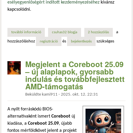
esélyegyenlőségért indított kezdeményezéséhez
kívánsz
kapcsolódni.
a
további információ
a linux mint 22.2 cinnamon telepítése oem módban tartal
csuhas32 blogja
2 hozzászólás
hozzászóláshoz
és
szükséges
regisztráció
bejelentkezés
Megjelent a Coreboot 25.09
– új alaplapok, gyorsabb
indulás és továbbfejlesztett
AMD-támogatás
Beküldte
kami911
-
2025. okt. 12. 22:31
A nyílt forráskódú BIOS-
alternatívaként ismert
Coreboot
új
kiadása, a
Coreboot 25.09
, újabb
fontos mérföldkövet jelent a projekt