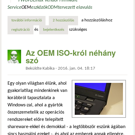
FWUPD
Linux Vendor Firmware
Service
OEM
eszközök
ODM
tervezett elavulás
a hozzászóláshoz
további információ
élet az eszközök gyártói támogatása megszünése után tart
2 hozzászólás
és
szükséges
regisztráció
bejelentkezés
Az OEM ISO-król néhány
szó
Beküldte
Kabika
-
2016. jan. 04. 18:17
Egy olyan világban élünk, ahol
gyakorlatilag mindenkinek van
korábbról tapasztalata a
Windows-zal, ahol a gyártók
összeszemetelik az operációs
rendszereket előre telepített
shareware-ekkel és demokkal - a legtöbbször eszünk ágában
sincs használni ezeket -, és ahol az emberek annak ellenére,