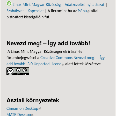
Linux Mint Magyar Közösség
|
Adatkezelési nyilatkozat
|
Szabályzat
|
Kapcsolat
| A linuxmint.hu az
fsf.hu
(külső hivatkozás)
által
biztosított kiszolgálóin fut.
Nevezd meg! – Így add tovább!
A Linux Mint Magyar Közösségének írásai és
fórumbejegyzései a
Creative Commons Nevezd meg! – Így
add tovább! 3.0 Unported Licenc
(külső hivatkozás)
alatt lettek közzétéve.
Asztali környezetek
Cinnamon Desktop
(külső hivatkozás)
MATE Desktop
(külső hivatkozás)