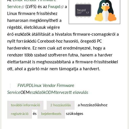
Az
Linux Vendor Firmware
Service
(külső hivatkozás)
(LVFS) és az
Fwupd
(külső hivatkozás)
a
Linux firmware frissítéshez
hamarosan megkönnyítheti a
régebbi, életciklusuk végére
érő eszközök átállítását a hivatalos firmware-csomagokról a
nyílt forráskódú Coreboot-hoz hasonló, öregedő PC
hardverekre. Ez nem csak azt eredményezné, hogy a
rendszer több szabad szoftveren futna, hanem a hardver
élettartamát is meghosszabbítaná a firmware-frissítésekkel
ott, ahol a gyártó már nem támogatja a hardvert.
FWUPD
Linux Vendor Firmware
Service
OEM
eszközök
ODM
tervezett elavulás
a hozzászóláshoz
további információ
élet az eszközök gyártói támogatása megszűnése után tart
2 hozzászólás
és
szükséges
regisztráció
bejelentkezés