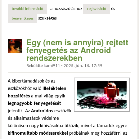
a hozzászóláshoz
és
további információ
megjelent a coreboot 25.09 – új alaplapok, gyorsabb indul
regisztráció
szükséges
bejelentkezés
Egy (nem is annyira) rejtett
fenyegetés az Android
rendszerekben
Beküldte
kami911
-
2025. jún. 18. 17:59
A kibertámadások és az
eszközökhöz való
illetéktelen
hozzáférés
a mai világ egyik
legnagyobb fenyegetését
jelentik. Az
Androidos
eszközök
és alkalmazások védelme
különösen nagy kihívásokba ütközik, mivel a támadók egyre
kifinomultabb módszerekkel
próbálnak meg hozzáférni az