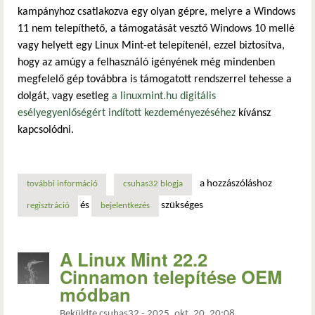
kampányhoz csatlakozva egy olyan gépre, melyre a Windows
hivatkozás)
11 nem telepíthető, a támogatását vesztő Windows 10 mellé
vagy helyett egy Linux Mint-et telepítenél, ezzel biztosítva,
hogy az amúgy a felhasználó igényének még mindenben
megfelelő gép továbbra is támogatott rendszerrel tehesse a
dolgát, vagy esetleg
a linuxmint.hu digitális
esélyegyenlőségért indított kezdeményezéséhez
kívánsz
kapcsolódni.
a hozzászóláshoz
további információ
az lmde 7 telepítése oem módban tartalommal kapcsolato
csuhas32 blogja
és
szükséges
regisztráció
bejelentkezés
A Linux Mint 22.2
Cinnamon telepítése OEM
módban
Beküldte
csuhas32
-
2025. okt. 20. 20:08