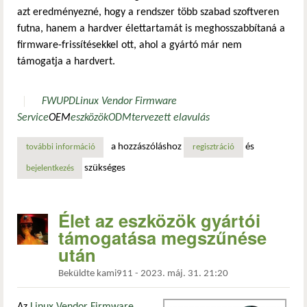
azt eredményezné, hogy a rendszer több szabad szoftveren
futna, hanem a hardver élettartamát is meghosszabbítaná a
firmware-frissítésekkel ott, ahol a gyártó már nem
támogatja a hardvert.
FWUPD
Linux Vendor Firmware
Service
OEM
eszközök
ODM
tervezett elavulás
a hozzászóláshoz
és
további információ
tervezett avulás vagy csak rohan az élet előre? tartalomma
regisztráció
szükséges
bejelentkezés
Élet az eszközök gyártói
támogatása megszűnése
után
Beküldte
kami911
-
2023. máj. 31. 21:20