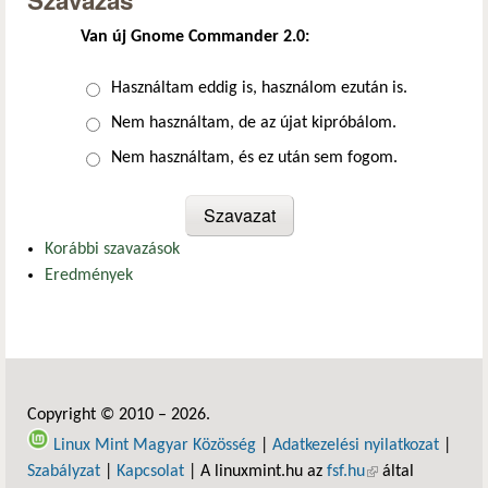
Szavazás
Van új Gnome Commander 2.0:
Választások
Használtam eddig is, használom ezután is.
Nem használtam, de az újat kipróbálom.
Nem használtam, és ez után sem fogom.
Korábbi szavazások
Eredmények
Copyright © 2010 – 2026.
Linux Mint Magyar Közösség
|
Adatkezelési nyilatkozat
|
Szabályzat
|
Kapcsolat
| A linuxmint.hu az
fsf.hu
(külső hivatkozás)
által