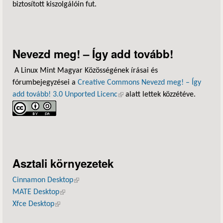
biztosított kiszolgálóin fut.
Nevezd meg! – Így add tovább!
A Linux Mint Magyar Közösségének írásai és
fórumbejegyzései a
Creative Commons Nevezd meg! – Így
add tovább! 3.0 Unported Licenc
(külső hivatkozás)
alatt lettek közzétéve.
Asztali környezetek
Cinnamon Desktop
(külső hivatkozás)
MATE Desktop
(külső hivatkozás)
Xfce Desktop
(külső hivatkozás)