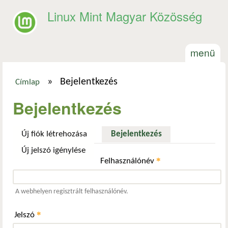
Ugrás a tartalomra
Linux Mint Magyar Közösség
menü
»
Bejelentkezés
Címlap
Jelenlegi hely
Bejelentkezés
Új fiók létrehozása
Bejelentkezés
(aktív fül)
Új jelszó igénylése
*
Felhasználónév
A webhelyen regisztrált felhasználónév.
*
Jelszó