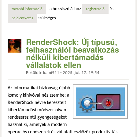
a hozzászóláshoz
és
további információ
elavult rendszerek és éveken át nem cserélt jelszavak veze
regisztráció
szükséges
bejelentkezés
RenderShock: Új típusú,
felhasználói beavatkozás
nélküli kibertámadás
vállalatok ellen
Beküldte
kami911
-
2025. júl. 17. 19:54
Az informatikai biztonság újabb
komoly kihívóval néz szembe: a
RenderShock névre keresztelt
kibertámadási módszer olyan
rendszerszintű gyengeségeket
használ ki, amelyek a modern
operációs rendszerek és vállalati eszközök produktivitási