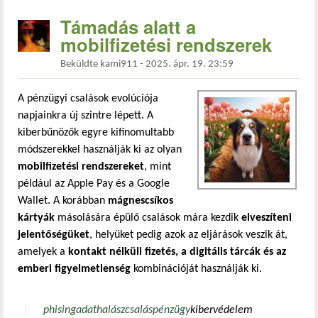
Támadás alatt a
mobilfizetési rendszerek
Beküldte
kami911
-
2025. ápr. 19. 23:59
A pénzügyi csalások evolúciója
napjainkra új szintre lépett. A
kiberbűnözők egyre kifinomultabb
módszerekkel használják ki az olyan
mobilfizetési rendszereket
, mint
például az Apple Pay és a Google
Wallet. A korábban
mágnescsíkos
kártyák
másolására épülő csalások mára kezdik
elveszíteni
jelentőségüket
, helyüket pedig azok az eljárások veszik át,
amelyek a
kontakt nélküli fizetés, a digitális tárcák és az
emberi figyelmetlenség
kombinációját használják ki.
phising
adathalász
csalás
pénzügy
kibervédelem