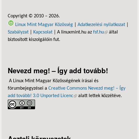
Copyright © 2010 – 2026.
Linux Mint Magyar Közösség
|
Adatkezelési nyilatkozat
|
Szabályzat
|
Kapcsolat
| A linuxmint.hu az
fsf.hu
(külső hivatkozás)
által
biztosított kiszolgálóin fut.
Nevezd meg! – Így add tovább!
A Linux Mint Magyar Közösségének írásai és
fórumbejegyzései a
Creative Commons Nevezd meg! – Így
add tovább! 3.0 Unported Licenc
(külső hivatkozás)
alatt lettek közzétéve.
Asztali környezetek