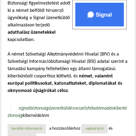
Biztonsági figyelmeztetést adott
ki a német belföldi hírszerző
ügynökség a Signal üzenetküldő
alkalmazáson terjedő
adathalász üzenetekkel
kapcsolatban.
A német Szövetségi Alkotmányvédelmi Hivatal (BfV) és a
Szövetségi Információbiztonsági Hivatal (BSI) adatai szerint a
támadási kampány feltehetően egy állami támogatású
kiberbűnözői csoporthoz köthető, és
német, valamint
európai politikusokat, katonatiszteket, diplomatákat és
oknyomozó újságírókat céloz
.
signal
biztonság
üzenetküldés
veszély
hiba
támadás
kiberbi
ztonság
kibervédelem
a hozzászóláshoz
és
további információ
magas beosztású signal felhasználókat vettek célba a kib
regisztráció