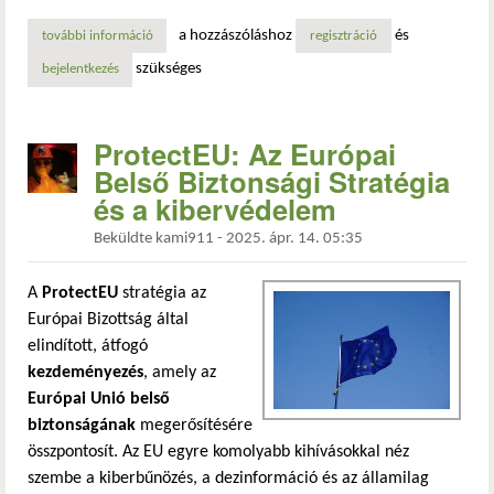
a hozzászóláshoz
és
további információ
támadás alatt a mobilfizetési rendszerek tartalommal kapc
regisztráció
szükséges
bejelentkezés
ProtectEU: Az Európai
Belső Biztonsági Stratégia
és a kibervédelem
Beküldte
kami911
-
2025. ápr. 14. 05:35
A
ProtectEU
stratégia az
Európai Bizottság által
elindított, átfogó
kezdeményezés
, amely az
Európai Unió belső
biztonságának
megerősítésére
összpontosít. Az EU egyre komolyabb kihívásokkal néz
szembe a kiberbűnözés, a dezinformáció és az államilag