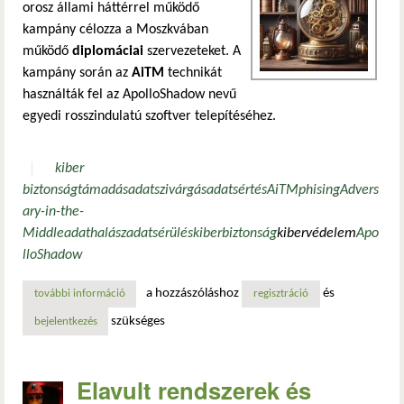
orosz állami háttérrel működő
kampány célozza a Moszkvában
működő
diplomáciai
szervezeteket. A
kampány során az
AiTM
technikát
használták fel az ApolloShadow nevű
egyedi rosszindulatú szoftver telepítéséhez.
kiber
biztonság
támadás
adatszivárgás
adatsértés
AiTM
phising
Advers
ary-in-the-
Middle
adathalász
adatsérülés
kiberbiztonság
kibervédelem
Apo
lloShadow
a hozzászóláshoz
és
további információ
az apolloshadow kémkedési kampány tartalommal kapcsol
regisztráció
szükséges
bejelentkezés
Elavult rendszerek és