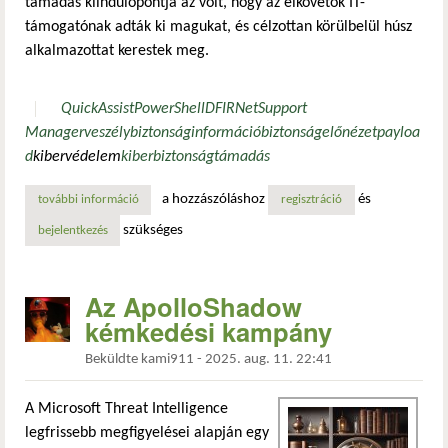
támadás kiindulópontja az volt, hogy az elkövetők IT-
támogatónak adták ki magukat, és célzottan körülbelül húsz
alkalmazottat kerestek meg.
QuickAssist
PowerShell
DFIR
NetSupport
Manager
veszély
biztonság
információbiztonság
előnézet
payloa
d
kibervédelem
kiberbiztonság
támadás
a hozzászóláshoz
és
további információ
villámgyors kibertámadás: öt perc alatt kompromittálták a 
regisztráció
szükséges
bejelentkezés
Az ApolloShadow
kémkedési kampány
Beküldte
kami911
-
2025. aug. 11. 22:41
A Microsoft Threat Intelligence
legfrissebb megfigyelései alapján egy