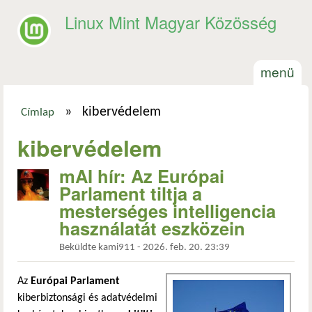
Ugrás a tartalomra
Linux Mint Magyar Közösség
menü
»
kibervédelem
Címlap
Jelenlegi hely
kibervédelem
mAI hír: Az Európai
Parlament tiltja a
mesterséges intelligencia
használatát eszközein
Beküldte
kami911
-
2026. feb. 20. 23:39
Az
Európai Parlament
kiberbiztonsági és adatvédelmi