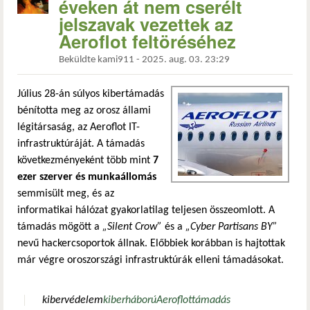
éveken át nem cserélt
jelszavak vezettek az
Aeroflot feltöréséhez
Beküldte
kami911
-
2025. aug. 03. 23:29
Július 28-án súlyos kibertámadás
bénította meg az orosz állami
légitársaság, az Aeroflot IT-
infrastruktúráját. A támadás
következményeként több mint
7
ezer szerver és munkaállomás
semmisült meg, és az
informatikai hálózat gyakorlatilag teljesen összeomlott. A
támadás mögött a
„Silent Crow”
és a
„Cyber Partisans BY”
nevű hackercsoportok állnak. Előbbiek korábban is hajtottak
már végre oroszországi infrastruktúrák elleni támadásokat.
kibervédelem
kiberháború
Aeroflot
támadás