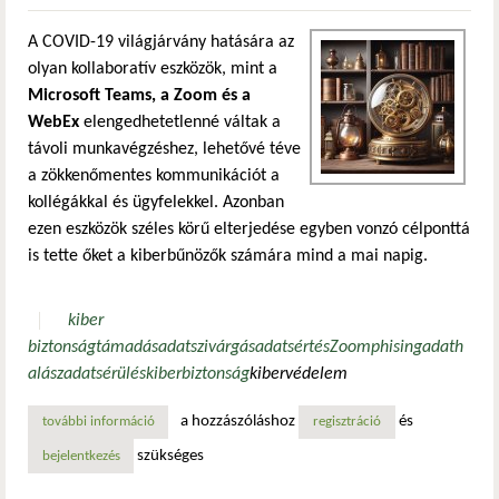
A COVID-19 világjárvány hatására az
olyan kollaboratív eszközök, mint a
Microsoft Teams, a Zoom és a
WebEx
elengedhetetlenné váltak a
távoli munkavégzéshez, lehetővé téve
a zökkenőmentes kommunikációt a
kollégákkal és ügyfelekkel. Azonban
ezen eszközök széles körű elterjedése egyben vonzó célponttá
is tette őket a kiberbűnözők számára mind a mai napig.
kiber
biztonság
támadás
adatszivárgás
adatsértés
Zoom
phising
adath
alász
adatsérülés
kiberbiztonság
kibervédelem
a hozzászóláshoz
és
további információ
a zoom alkalmazásra célzott kiberfenyegetés tartalommal 
regisztráció
szükséges
bejelentkezés