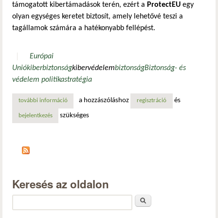
támogatott kibertámadások terén, ezért a
ProtectEU
egy
olyan egységes keretet biztosít, amely lehetővé teszi a
tagállamok számára a hatékonyabb fellépést.
Európai
Unió
kiberbiztonság
kibervédelem
biztonság
Biztonság- és
védelem politika
stratégia
a hozzászóláshoz
és
további információ
protecteu: az európai belső biztonsági stratégia és a kibe
regisztráció
szükséges
bejelentkezés
Keresés az oldalon
Keresés