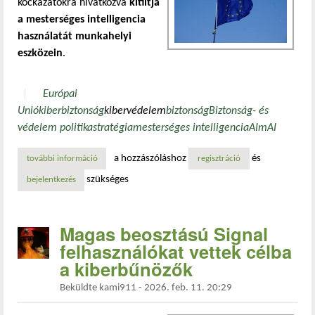
kockázatokra hivatkozva
kitiltja
a mesterséges intelligencia
használatát munkahelyi
eszközein
.
Európai
Unió
kiberbiztonság
kibervédelem
biztonság
Biztonság- és
védelem politika
stratégia
mesterséges intelligencia
AI
mAI
a hozzászóláshoz
és
további információ
mai hír: az európai parlament tiltja a mesterséges intellig
regisztráció
szükséges
bejelentkezés
Magas beosztású Signal
felhasználókat vettek célba
a kiberbűnözők
Beküldte
kami911
-
2026. feb. 11. 20:29