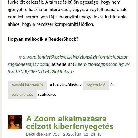
funkcióit célozzák. A támadás különlegessége, hogy nem
igényel felhasználói interakciót, vagyis a végfelhasználónak
nem kell semmilyen fájlt megnyitnia vagy linkre kattintania
ahhoz, hogy a rendszer kompromittálódjon.
Hogyan működik a RenderShock?
malware
RenderShock
veszély
biztonság
információbizton
ság
előnézet
payload
kibervédelem
kiberbiztonság
beaconing
DN
S
smb
SMB/CIFS
NTLMv2
lnk
link
usb
a hozzászóláshoz
és
további információ
rendershock: új típusú, felhasználói beavatkozás nélküli k
regisztráció
szükséges
bejelentkezés
A Zoom alkalmazásra
célzott kiberfenyegetés
Beküldte
kami911
-
2025. jún. 12. 21:43