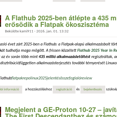
A Flathub 2025-ben átlépte a 435 mil
erősödik a Flatpak ökoszisztéma
Beküldte
kami911
-
2026. jan. 01. 13:32
sló évet zárt 2025-ben a Flathub: a Flatpak-alapú alkalmazásbolt tö
kát tudhatja maga mögött. A frissen közzétett
Flathub 2025 Year in 
t az év során több mint
435 millió alkalmazásletöltést
regisztráltak, 
a disztribúciófüggetlen alkalmazásterjesztés további térnyerését Linuxo
Flathub
flatpak
repo
linux
2025
jelentés
összefoglaló
review
a hozzászóláshoz
és
szüksé
bi információ
a flathub 2025-ben átlépte a 435 millió letöltést – tovább erősödik a 
regisztráció
bejelentkezés
Megjelent a GE-Proton 10-27 – javít
The First Descendanthez és szám