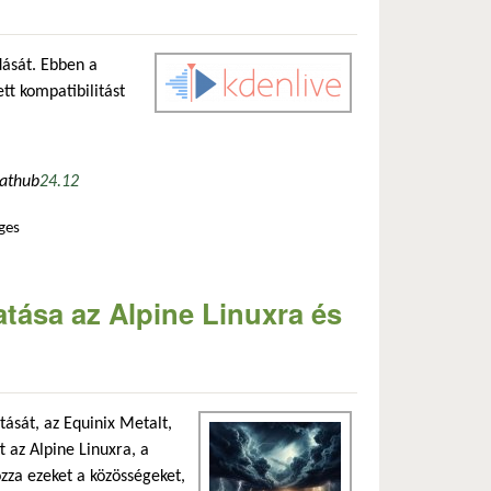
dását. Ebben a
tt kompatibilitást
lathub
24.12
ges
artalommal kapcsolatosan
tása az Alpine Linuxra és
tását, az Equinix Metalt,
t az Alpine Linuxra, a
zza ezeket a közösségeket,