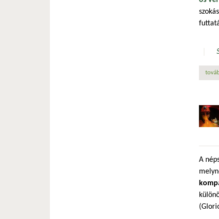
szokás
futtat
továb
A néps
melyn
kompat
különö
(Glori