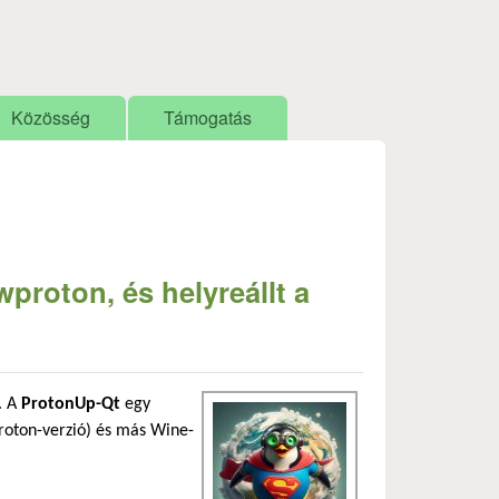
Közösség
Támogatás
proton, és helyreállt a
. A
ProtonUp-Qt
egy
Proton-verzió) és más Wine-