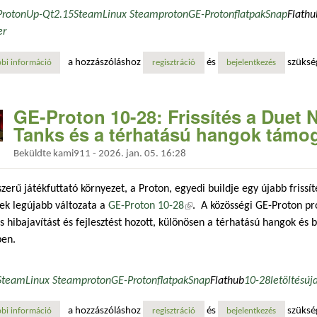
ProtonUp-Qt
2.15
Steam
Linux Steam
proton
GE-Proton
flatpak
Snap
Flathu
er
a hozzászóláshoz
és
szüksé
bi információ
protonup-qt 2.15: megérkezett a dwproton, és helyreállt a lutris wine
regisztráció
bejelentkezés
GE-Proton 10-28: Frissítés a Duet 
Tanks és a térhatású hangok támo
Beküldte
kami911
-
2026. jan. 05. 16:28
zerű játékfuttató környezet, a Proton, egyedi buildje egy újabb frissí
ek legújabb változata a
GE-Proton 10-28
(külső hivatkozás)
. A közösségi GE-Proton pro
 hibajavítást és fejlesztést hozott, különösen a térhatású hangok és 
ben.
Steam
Linux Steam
proton
GE-Proton
flatpak
Snap
Flathub
10-28
letöltés
új
a hozzászóláshoz
és
szüksé
bi információ
ge-proton 10-28: frissítés a duet night abyss, world of tanks és a tér
regisztráció
bejelentkezés