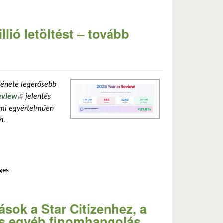
lió letöltést – tovább
rténete legerősebb
Review
(külső hivatkozás)
jelentés
ami egyértelműen
n.
ges
flatpak ökoszisztéma tartalommal kapcsolatosan
ások a Star Citizenhez, a
os egyéb finomhangolás