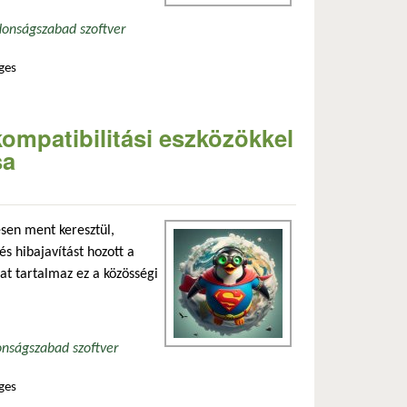
donság
szabad szoftver
ges
tartalommal kapcsolatosan
kompatibilitási eszközökkel
sa
ésen ment keresztül,
 és hibajavítást hozott a
at tartalmaz ez a közösségi
onság
szabad szoftver
ges
 steam és lutris támogatása tartalommal kapcsolatosan