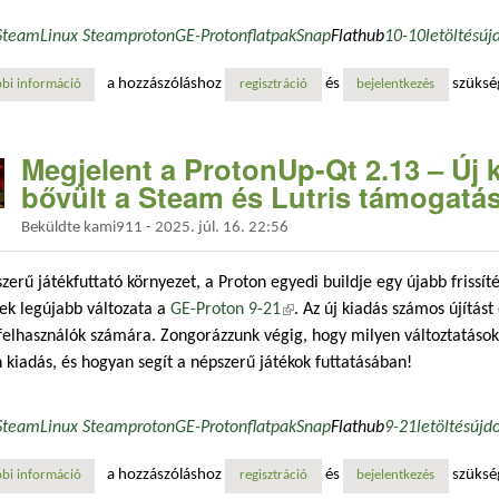
Steam
Linux Steam
proton
GE-Proton
flatpak
Snap
Flathub
10-10
letöltés
új
a hozzászóláshoz
és
szüksé
bi információ
itt a legújabb steam-tól független proton, a ge-proton zsenge verziója 
regisztráció
bejelentkezés
Megjelent a ProtonUp-Qt 2.13 – Új 
bővült a Steam és Lutris támogatá
Beküldte
kami911
-
2025. júl. 16. 22:56
zerű játékfuttató környezet, a Proton egyedi buildje egy újabb frissít
ek legújabb változata a
GE-Proton 9-21
(külső hivatkozás)
. Az új kiadás számos újítást
felhasználók számára. Zongorázzunk végig, hogy milyen változtatások
 kiadás, és hogyan segít a népszerű játékok futtatásában!
Steam
Linux Steam
proton
GE-Proton
flatpak
Snap
Flathub
9-21
letöltés
újd
a hozzászóláshoz
és
szüksé
bi információ
megjelent a protonup-qt 2.13 – új kompatibilitási eszközökkel bővült a
regisztráció
bejelentkezés