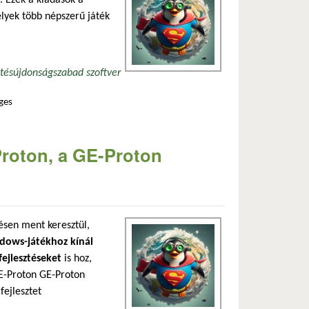
elyek több népszerű játék
ltés
újdonság
szabad szoftver
ges
 és további hibajavítások tartalommal kapcsolatosan
 Proton, a GE-Proton
tésen ment keresztül,
dows-játékhoz kínál
fejlesztéseket
is hoz,
GE-Proton GE-Proton
fejlesztet