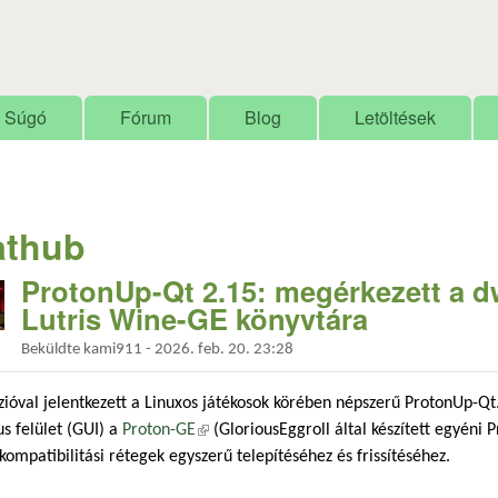
Ugrás a tartalomra
Súgó
Fórum
Blog
Letöltések
athub
ProtonUp-Qt 2.15: megérkezett a dw
Lutris Wine-GE könyvtára
Beküldte
kami911
-
2026. feb. 20. 23:28
zióval jelentkezett a Linuxos játékosok körében népszerű ProtonUp-Qt
us felület (GUI) a
Proton-GE
(külső hivatkozás)
(GloriousEggroll által készített egyéni 
kompatibilitási rétegek egyszerű telepítéséhez és frissítéséhez.