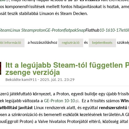
os komponensfrissítések mellett fontos hibajavításokat is hoztak, am
ását teszik stabilabbá Linuxon és Steam Decken.
Steam
Linux Steam
proton
GE-Proton
flatpak
Snap
Flathub
10-16
10-17
letö
a hozzászóláshoz
és
szüksé
bi információ
megjelent a ge-proton 10-16 és rögvest a 10-17: star citizen, warframe
regisztráció
bejelentkezés
Itt a legújabb Steam-tól független
zsenge verziója
Beküldte
kami911
-
2025. júl. 21. 23:29
zerű játékfuttató környezet, a Proton, egyedi buildje egy újabb frissí
ek legújabb változata a
GE-Proton 10-10
(külső hivatkozás)
. Ez a frissítés számos
Win
ibilitási javítást
Linux rendszerek alatt, és egyúttal
rendszerszintű 
sen a szinkronizáció és bemeneti eszközök kezelésének területén.A 
ousEggroll Proton) a Valve hivatalos Protonjától eltérő, közösség által 