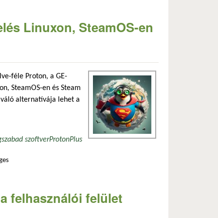
elés Linuxon, SteamOS-en
ve-féle Proton, a GE-
uxon, SteamOS-en és Steam
váló alternatívája lehet a
g
szabad szoftver
ProtonPlus
ges
ecken tartalommal kapcsolatosan
a felhasználói felület