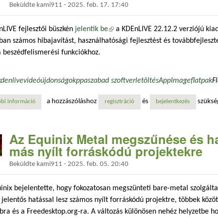
Beküldte
kami911
-
2025. feb. 17. 17:40
LIVE fejlesztői büszkén
jelentik be
(külső hivatkozás)
a KDEnLIVE 22.12.2 verziójú kia
ban számos hibajavítást, használhatósági fejlesztést és továbbfejleszte
a beszédfelismerési funkciókhoz.
kdenlive
videó
újdonságok
ppa
szabad szoftver
letöltés
AppImage
flatpak
F
a hozzászóláshoz
és
szüksé
bi információ
kdenlive 24.12.2 – hibajavítások és a felhasználói felület fejlesztései t
regisztráció
bejelentkezés
Az Equinix Metal megszűnése és ha
más nyílt forráskódú projektekre
Beküldte
kami911
-
2025. feb. 05. 20:40
inix bejelentette, hogy fokozatosan megszünteti bare-metal szolgálta
jelentős hatással lesz számos nyílt forráskódú projektre, többek közöt
bra és a Freedesktop.org-ra. A változás különösen nehéz helyzetbe ho