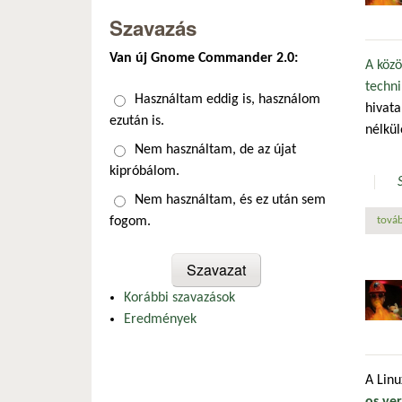
Szavazás
Van új Gnome Commander 2.0:
A közö
techni
Választások
Használtam eddig is, használom
hivata
ezután is.
nélkül
Nem használtam, de az újat
kipróbálom.
Nem használtam, és ez után sem
fogom.
továb
Korábbi szavazások
Eredmények
A Lin
os ver