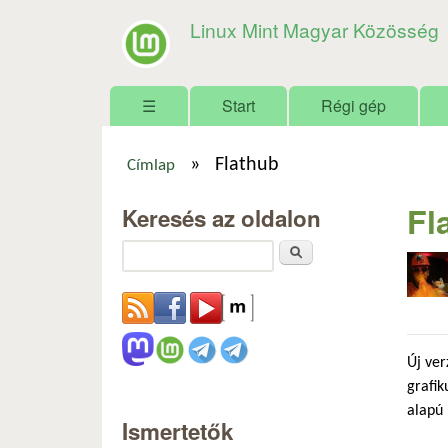
Linux Mint Magyar Közösség
Főmenü
☰
Start
Régi gép
»
Flathub
Címlap
Jelenlegi hely
Fl
Keresés az oldalon
Keresés
Új ver
grafik
alapú 
Ismertetők