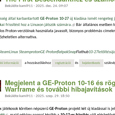
Beküldte
kami911
-
2025. dec. 24. 09:07
sség által karbantartott
GE-Proton 10-27
új kiadása ismét rengeteg já
kai frissítést hoz a Linuxon játszók számára.
(külső hivatkozás)
Bár általános esetben t
los Proton-verzióinak használata javasolt, bizonyos problémás címekn
özhetetlen alternatíva.
Steam
Linux Steam
proton
GE-Proton
flatpak
Snap
Flathub
10-27
letöltés
új
a hozzászóláshoz
és
szüksé
bi információ
megjelent a ge-proton 10-27 – javítások a star citizenhez, a the first
regisztráció
bejelentkezés
Megjelent a GE-Proton 10-16 és rögv
Warframe és további hibajavítások
Beküldte
kami911
-
2025. szep. 29. 18:50
ux játékosok körében népszerű
GE-Proton
projekt két új kiadással is j
zió
(külső hivatkozás)
, majd néhány nappal később a
10-17-es frissítés
vált elérhetővé