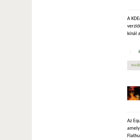
A KDEn
verzió
kínál 
továb
Az Equ
amely 
Flathu