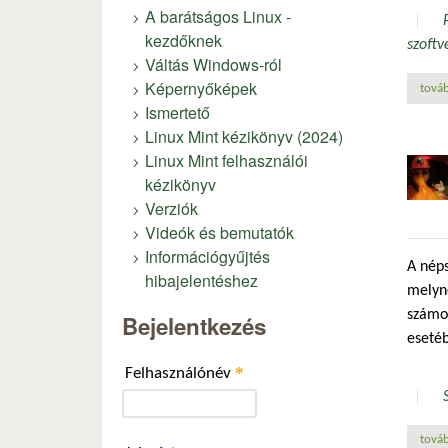
A barátságos Linux -
kezdőknek
szoftv
Váltás Windows-ról
Képernyőképek
továb
Ismertető
Linux Mint kézikönyv (2024)
Linux Mint felhasználói
kézikönyv
Verziók
Videók és bemutatók
Információgyűjtés
A néps
hibajelentéshez
melyn
számos
Bejelentkezés
eseté
*
Felhasználónév
továb