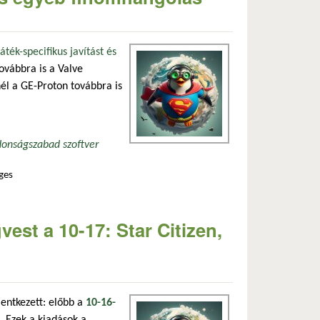
ték-specifikus javítást és
ovábbra is a Valve
él a GE-Proton továbbra is
donság
szabad szoftver
ges
 descendanthez és számos egyéb finomhangolás tartalommal kapcsolatosan
est a 10-17: Star Citizen,
elentkezett: előbb a
10-16-
. Ezek a kiadások a