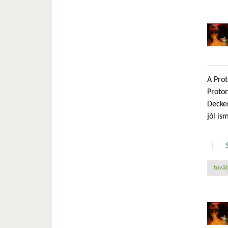
A Prot
Proton
Decken
jól is
továb