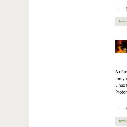
továb
A néps
melyn
Linux 
Proton
továb