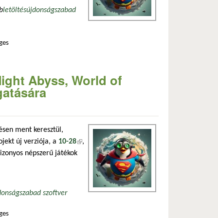
b
letöltés
újdonság
szabad
ges
-ge könyvtára tartalommal kapcsolatosan
Night Abyss, World of
gatására
tésen ment keresztül,
jekt új verziója, a
10-28
(külső hivatkozás)
,
bizonyos népszerű játékok
donság
szabad szoftver
ges
hatású hangok támogatására tartalommal kapcsolatosan