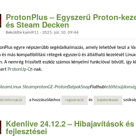
ProtonPlus – Egyszerű Proton-kez
és Steam Decken
Beküldte
kami911
-
2025. júl. 10. 09:44
onPlus egyre népszerűbb segédalkalmazás, amely lehetővé teszi a Val
 és más kompatibilitási rétegek egyszerű és átlátható kezelését Lin
. A nemrég frissített eszköz számos kényelmi funkcióval bővült, így ki
mert
ProtonUp-Qt
-nak.
Steam
Linux Steam
proton
GE-Proton
flatpak
Snap
Flathub
letöltés
újdonsá
a hozzászóláshoz
és
szüksé
bi információ
protonplus – egyszerű proton-kezelés linuxon, steamos-en és steam d
regisztráció
bejelentkezés
Kdenlive 24.12.2 – Hibajavítások és 
fejlesztései