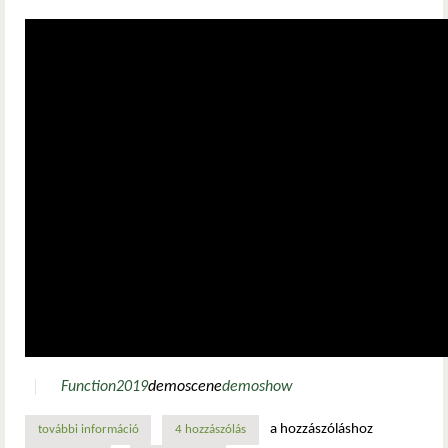
Function
2019
demoscene
demoshow
a hozzászóláshoz
további információ
most hétvégén: function 2019 tartalommal kapcsolatosan
4 hozzászólás