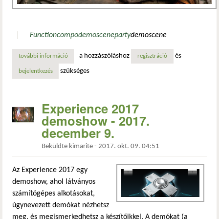
Function
compo
demo
scene
party
demoscene
a hozzászóláshoz
és
további információ
function 2018 demoscene party kedvcsináló tartalommal 
regisztráció
szükséges
bejelentkezés
Experience 2017
demoshow - 2017.
december 9.
Beküldte
kimarite
-
2017. okt. 09. 04:51
Az Experience 2017 egy
demoshow, ahol látványos
számítógépes alkotásokat,
úgynevezett demókat nézhetsz
meg, és megismerkedhetsz a készítőikkel. A demókat (a