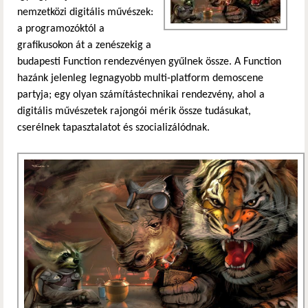
nemzetközi digitális művészek:
a programozóktól a
grafikusokon át a zenészekig a
budapesti Function rendezvényen gyűlnek össze. A Function
hazánk jelenleg legnagyobb multi-platform demoscene
partyja; egy olyan számítástechnikai rendezvény, ahol a
digitális művészetek rajongói mérik össze tudásukat,
cserélnek tapasztalatot és szocializálódnak.