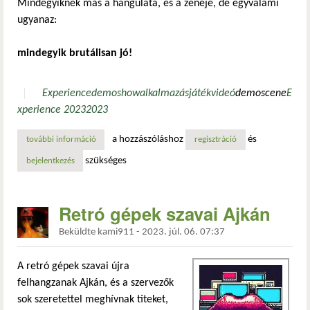
Mindegyiknek más a hangulata, és a zenéje, de egyvalami
ugyanaz:
mindegyik brutálisan jó!
Experience
demoshow
alkalmazás
játék
videó
demoscene
E
xperience 2023
2023
a hozzászóláshoz
és
további információ
experience 2023 demoshow tartalommal kapcsolatosan
regisztráció
szükséges
bejelentkezés
Retró gépek szavai Ajkán
Beküldte
kami911
-
2023. júl. 06. 07:37
A retró gépek szavai újra
felhangzanak Ajkán, és a szervezők
sok szeretettel meghívnak titeket,