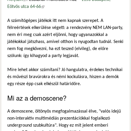
Eötvös utca 64-66
(külső hivatkozás)
A számítógépes játékok itt nem kapnak szerepet. A
félreértések elkerülése végett: a rendezvény NEM LAN-party,
nem éri meg csak azért eljönni, hogy ugyanazokkal a
játékokkal játszhass, amivel otthon is nyugodtan tudnál. Senki
nem fog megkövezni, ha ezt teszed (elvileg), de előre
szólunk: így kihagyod a party legjavát.
Mire lehet akkor számítani? Jó hangulatra, érdekes technikai
és művészi bravúrokra és némi kockulásra, hiszen a demók
egy része épp csak elkészül határidőre.
Mi az a demoscene?
A demoscene, öltönyös megfogalmazással élve, "valós idejű
non-interaktív multimédiás prezentációkkal foglalkozó
underground szubkultúra". Hogy ez mit jelent emberi