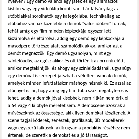
nyelven? Egy demó valahol egy játék és egy animációs
kisfilm vagy egy videóklip között van; bár látványilag az
utóbbiakkal sorolhatók egy kategóriába, technikailag az
előbbihez vannak közelebb: a demók "valós időben" futnak,
tehát amíg egy film minden képkockája egyszer lett
kiszámolva és eltárolva, addig egy demó egy képkockája a
másodperc törtrésze alatt számolódik akkor, amikor azt a
demót megnézzük. Egy demó ugyanolyan, mint egy
színielőadás, az egész akkor és ott történik az orrunk előtt,
amikor megtekintjük, és ahogy egy színielőadásnál, ugyanúgy
egy demónal is szerepet játszhat a véletlen; vannak demók,
amelyek minden lefuttatáskor máshogy néznek ki. Ez azzal az
előnnyel is jár, hogy amíg egy film több száz megabyte-os is
lehet, addig a demók jóval kisebbek, nem ritkán nem érik el
a 64 vagy 4 kilobyte méretet sem. A demoscene azoknak a
művészeknek az összessége, akik ilyen demókat készítenek. A
scene tagjai kóderek, zenészek, grafikusok, 3D modellerek,
vagy egyszerű laikusok, akik ugyan a produktív részéhez nem
értenek, de szeretik a demókat és a jó társaságot.