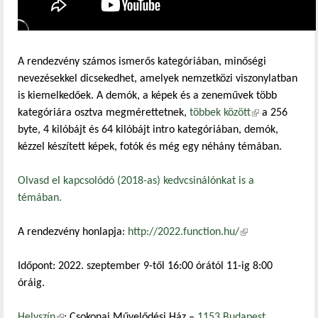
A rendezvény számos ismerős kategóriában, minőségi
nevezésekkel dicsekedhet, amelyek nemzetközi viszonylatban
is kiemelkedőek. A demók, a képek és a zeneművek több
kategóriára osztva megmérettetnek,
többek között
(külső
a 256
byte, 4 kilóbájt és 64 kilóbájt intro kategóriában, demók,
hivatkozás)
kézzel készített képek, fotók és még egy néhány témában.
Olvasd el kapcsolódó (2018-as) kedvcsinálónkat is a
témában.
A rendezvény honlapja:
http://2022.function.hu/
(külső
hivatkozás)
Időpont: 2022. szeptember 9-től 16:00 órától 11-ig 8:00
óráig.
Helyszín
(külső hivatkozás)
: Csokonai Művelődési Ház –
1153 Budapest,