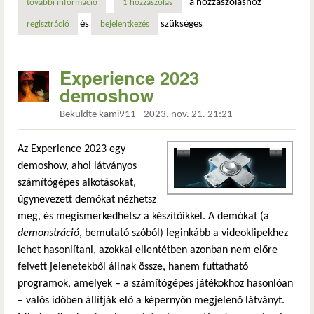
a hozzászóláshoz
további információ
ismét lesz árok party, jövő hét végen! tartalommal kapcsol
1 hozzászólás
és
szükséges
regisztráció
bejelentkezés
Experience 2023
demoshow
Beküldte
kami911
-
2023. nov. 21. 21:21
Az Experience 2023 egy
demoshow, ahol látványos
számítógépes alkotásokat,
úgynevezett demókat nézhetsz
meg, és megismerkedhetsz a készítőikkel. A demókat (a
demonstráció
, bemutató szóból) leginkább a videoklipekhez
lehet hasonlítani, azokkal ellentétben azonban nem előre
felvett jelenetekből állnak össze, hanem futtatható
programok, amelyek – a számítógépes játékokhoz hasonlóan
– valós időben állítják elő a képernyőn megjelenő látványt.