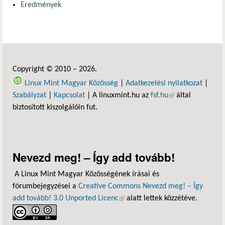
Eredmények
Copyright © 2010 – 2026.
Linux Mint Magyar Közösség
|
Adatkezelési nyilatkozat
|
Szabályzat
|
Kapcsolat
| A linuxmint.hu az
fsf.hu
(külső hivatkozás)
által
biztosított kiszolgálóin fut.
Nevezd meg! – Így add tovább!
A Linux Mint Magyar Közösségének írásai és
fórumbejegyzései a
Creative Commons Nevezd meg! – Így
add tovább! 3.0 Unported Licenc
(külső hivatkozás)
alatt lettek közzétéve.