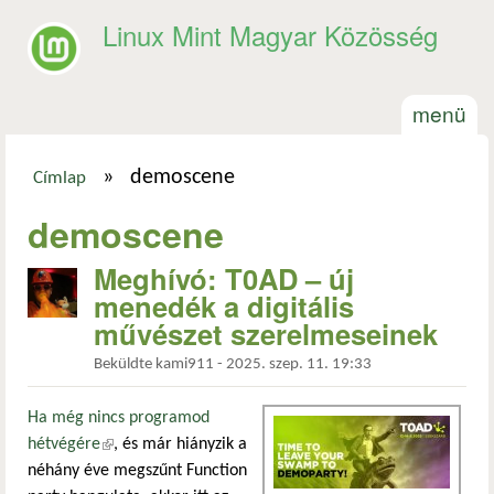
Ugrás a tartalomra
Linux Mint Magyar Közösség
menü
»
demoscene
Címlap
Jelenlegi hely
demoscene
Meghívó: T0AD – új
menedék a digitális
művészet szerelmeseinek
Beküldte
kami911
-
2025. szep. 11. 19:33
Ha még nincs programod
hétvégére
(külső hivatkozás)
, és már hiányzik a
néhány éve megszűnt Function