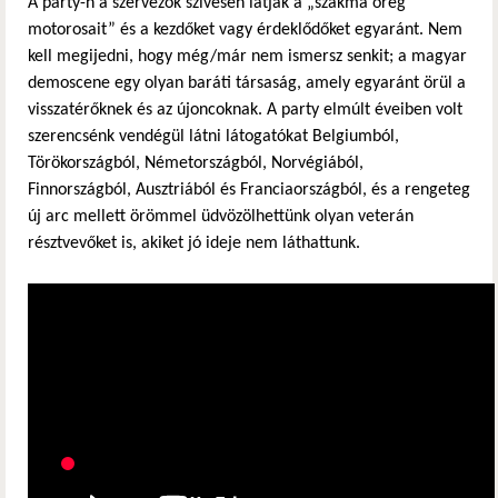
A party-n a szervezők szívesen látják a „szakma öreg
motorosait” és a kezdőket vagy érdeklődőket egyaránt. Nem
kell megijedni, hogy még/már nem ismersz senkit; a magyar
demoscene egy olyan baráti társaság, amely egyaránt örül a
visszatérőknek és az újoncoknak. A party elmúlt éveiben volt
szerencsénk vendégül látni látogatókat Belgiumból,
Törökországból, Németországból, Norvégiából,
Finnországból, Ausztriából és Franciaországból, és a rengeteg
új arc mellett örömmel üdvözölhettünk olyan veterán
résztvevőket is, akiket jó ideje nem láthattunk.