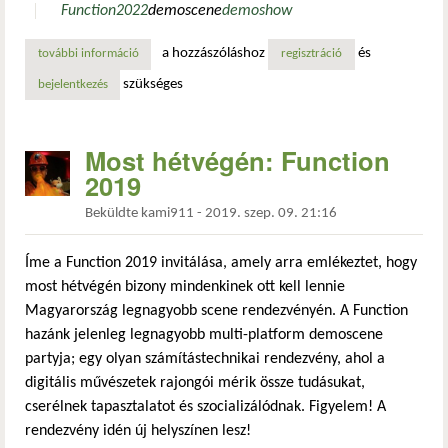
Function
2022
demoscene
demoshow
a hozzászóláshoz
és
további információ
most hétvégén: function 2022 tartalommal kapcsolatosan
regisztráció
szükséges
bejelentkezés
Most hétvégén: Function
2019
Beküldte
kami911
-
2019. szep. 09. 21:16
Íme a Function 2019 invitálása, amely arra emlékeztet, hogy
most hétvégén bizony mindenkinek ott kell lennie
Magyarország legnagyobb scene rendezvényén. A Function
hazánk jelenleg legnagyobb multi-platform demoscene
partyja; egy olyan számítástechnikai rendezvény, ahol a
digitális művészetek rajongói mérik össze tudásukat,
cserélnek tapasztalatot és szocializálódnak. Figyelem! A
rendezvény idén új helyszínen lesz!