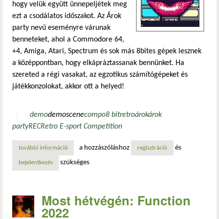
hogy velük együtt ünnepeljétek meg
ezt a csodálatos időszakot. Az Árok
party nevű eseményre várunak
benneteket, ahol a Commodore 64,
+4, Amiga, Atari, Spectrum és sok más 8bites gépek lesznek
a középpontban, hogy elkápráztassanak bennünket. Ha
szereted a régi vasakat, az egzotikus számítógépeket és
játékkonzolokat, akkor ott a helyed!
demo
demoscene
compo
8 bit
retro
árok
árok
party
REC
Retro E-sport Competition
a hozzászóláshoz
és
további információ
retró gépek szavai ajkán tartalommal kapcsolatosan
regisztráció
szükséges
bejelentkezés
Most hétvégén: Function
2022