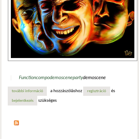
Function
compo
demo
scene
party
demoscene
a hozzászóláshoz
és
további információ
function 2017 demoscene party kedvcsináló tartalommal 
regisztráció
szükséges
bejelentkezés