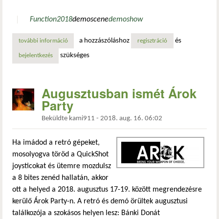
Function
2018
demoscene
demoshow
a hozzászóláshoz
és
további információ
most hétvégén: function 2018 tartalommal kapcsolatosan
regisztráció
szükséges
bejelentkezés
Augusztusban ismét Árok
Party
Beküldte
kami911
-
2018. aug. 16. 06:02
Ha imádod a retró gépeket,
mosolyogva töröd a QuickShot
joysticokat és ütemre mozdulsz
a 8 bites zenéd hallatán, akkor
ott a helyed a 2018. augusztus 17-19. között megrendezésre
kerülő Árok Party-n. A retró és demó örültek augusztusi
találkozója a szokásos helyen lesz: Bánki Donát