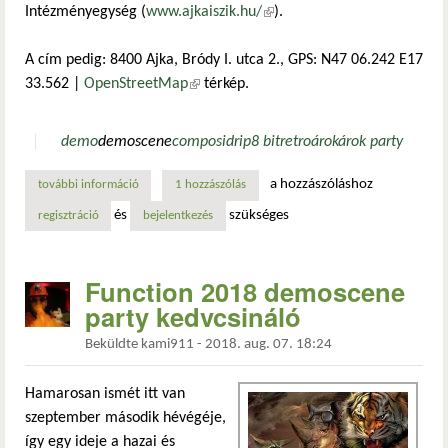
Intézményegység (
www.ajkaiszik.hu/
(külső hivatkozás)
).
A cím pedig: 8400 Ajka, Bródy I. utca 2., GPS: N47 06.242 E17
33.562 |
OpenStreetMap
(külső hivatkozás)
térkép.
demo
demoscene
compo
sidrip
8 bit
retro
árok
árok party
a hozzászóláshoz
további információ
augusztusban ismét árok party tartalommal kapcsolatosan
1 hozzászólás
és
szükséges
regisztráció
bejelentkezés
Function 2018 demoscene
party kedvcsináló
Beküldte
kami911
-
2018. aug. 07. 18:24
Hamarosan ismét itt van
szeptember második hévégéje,
így egy ideje a hazai és