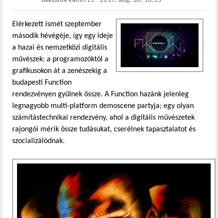
Beküldte
kami911
-
2017. aug. 30. 18:55
Elérkezett ismét szeptember
második hévégéje, így egy ideje
a hazai és nemzetközi digitális
művészek: a programozóktól a
grafikusokon át a zenészekig a
budapesti Function
rendezvényen gyűlnek össze. A Function hazánk jelenleg
legnagyobb multi-platform demoscene partyja; egy olyan
számítástechnikai rendezvény, ahol a digitális művészetek
rajongói mérik össze tudásukat, cserélnek tapasztalatot és
szocializálódnak.