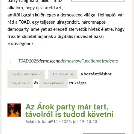
party hangulata, akkor itt az
alkalom, hogy újra átéld azt,
amitől igazán különleges a demoscene világa. Holnaptól vár
rád a
T0AD
, egy teljesen újragondolt, háromnapos
demoparty, amelyet az eredeti szervezők hívtak életre, hogy
friss lendületet adjanak a digitális művészet hazai
közösségének.
T0AD
2025
demoscene
demoshow
Function
retro
demo
a hozzászóláshoz
további információ
meghívó: t0ad – új menedék a digitális művészet szerelme
1 hozzászólás
és
szükséges
regisztráció
bejelentkezés
Az Árok party már tart,
távolról is tudod követni
Beküldte
kami911
-
2025. júl. 19. 13:23