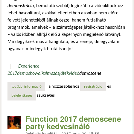
demonstráció
, bemutató szóból) leginkább a videoklipekhez
lehet hasonlítani, azokkal ellentétben azonban nem előre
felvett jelenetekből állnak össze, hanem futtatható
programok, amelyek – a számítógépes játékokhoz hasonlóan
– valós időben állítják elő a képernyőn megjelenő látványt.
Mindegyiknek más a hangulata, és a zenéje, de egyvalami
ugyanaz: mindegyik brutálisan jó!
Experience
2017
demoshow
alkalmazás
játék
videó
demoscene
a hozzászóláshoz
és
további információ
experience 2017 demoshow - 2017. december 9. tartalom
regisztráció
szükséges
bejelentkezés
Function 2017 demoscene
party kedvcsináló