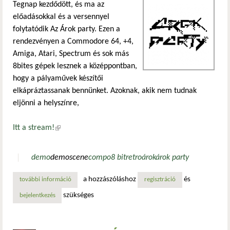
Tegnap kezdődött, és ma az
előadásokkal és a versennyel
folytatódik Az Árok party. Ezen a
rendezvényen a Commodore 64, +4,
Amiga, Atari, Spectrum és sok más
8bites gépek lesznek a középpontban,
hogy a pályaművek készítői
elkápráztassanak bennünket. Azoknak, akik nem tudnak
eljönni a helyszínre,
Itt a stream!
(külső hivatkozás)
demo
demoscene
compo
8 bit
retro
árok
árok party
a hozzászóláshoz
és
további információ
az árok party már tart, távolról is tudod követni tartalom
regisztráció
szükséges
bejelentkezés