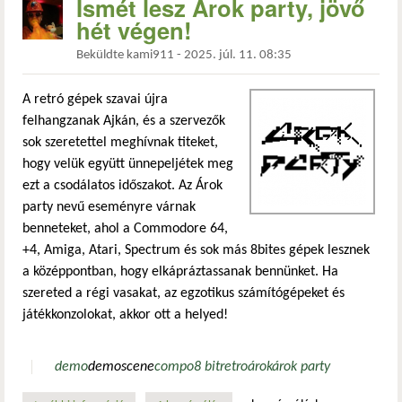
Ismét lesz Árok party, jövő
hét végen!
Beküldte
kami911
-
2025. júl. 11. 08:35
A retró gépek szavai újra
felhangzanak Ajkán, és a szervezők
sok szeretettel meghívnak titeket,
hogy velük együtt ünnepeljétek meg
ezt a csodálatos időszakot. Az Árok
party nevű eseményre várnak
benneteket, ahol a Commodore 64,
+4, Amiga, Atari, Spectrum és sok más 8bites gépek lesznek
a középpontban, hogy elkápráztassanak bennünket. Ha
szereted a régi vasakat, az egzotikus számítógépeket és
játékkonzolokat, akkor ott a helyed!
demo
demoscene
compo
8 bit
retro
árok
árok party