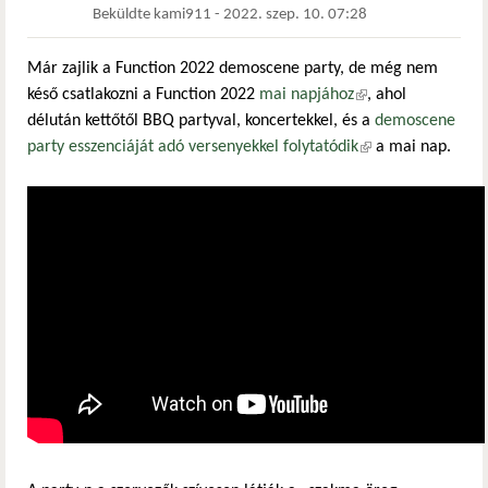
Beküldte
kami911
-
2022. szep. 10. 07:28
Már zajlik a Function 2022 demoscene party, de még nem
késő csatlakozni a Function 2022
mai napjához
(külső hivatkozás)
, ahol
délután kettőtől BBQ partyval, koncertekkel, és a
demoscene
party esszenciáját adó versenyekkel folytatódik
(külső hivatkozás)
a mai nap.