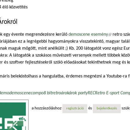
trészleg
4 élő közvetítés
rokról
ok egy évente megrendezésre kerülő
demoscene esemény
(külső hivat
retro szá
riájában ez a legrégebbi hagyományokra visszatekintő, magyar találk
nak maguk mögött, mint anélkülit ;) Kb. 200 látogatót vonz egész Eu
akra: A látogatók a szokásos művészeti versenyek mellett többek közö
r és szoftver fejlesztésekről szóló előadásokat tekinthetnek meg és 
áris belekóstolhass a hangulatba, érdemes megnézni a Youtube-ra f
demo
demoscene
compo
8 bit
retro
árok
árok party
REC
Retro E-sport Comp
a hozzászóláshoz
és
szük
regisztráció
bejelentkezés