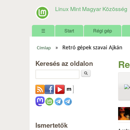
Linux Mint Magyar Közösség
Főmenü
☰
Start
Régi gép
»
Retró gépek szavai Ajkán
Címlap
Jelenlegi hely
Re
Keresés az oldalon
Keresés
Ismertetők