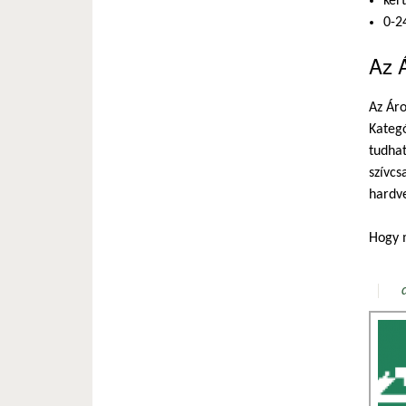
ker
0-2
Az Á
Az Ár
Kategó
tudhat
szívcs
hardve
Hogy m