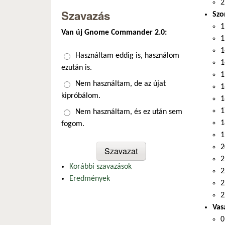
2
Szavazás
Sz
1
Van új Gnome Commander 2.0:
1
1
Választások
Használtam eddig is, használom
1
ezután is.
1
Nem használtam, de az újat
1
kipróbálom.
1
1
Nem használtam, és ez után sem
1
fogom.
1
2
2
Korábbi szavazások
2
Eredmények
2
2
Vas
0