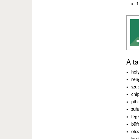
1
A ta
hel
ren
szu
chi
pih
zuh
lég
büf
olc