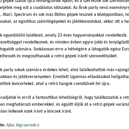
ó gépek szavai újra felhangzanak Ajkán, és a szervezők sok szeretette
ljétek meg ezt a csodálatos időszakot. Az Árok party nevű esemény
 Atari, Spectrum és sok más 8bites gépek lesznek a középpontban, h
asakat, az egzotikus számítógépeket és játékkonzolokat, akkor ott a he
k egyedülálló találkozó, amely 23 éves hagyományokkal rendelkezik. A
lezettséggel rendelkeznek, és minden évben egyre jobb és lenyűgöző
ogatók számára. Szokásosan erre a hétvégére a látogatók egész Eur
lhessék és megoszthassák a retró gépek iránti szenvedélyüket.
k party sokak számára érdekes lehet, ahol találkozhattok más rajong
sokban és játékversenyeken. Emellett izgalmas előadásokat hallgathatt
etitek koncerteket, ahol a retró hangok csendülnek fel újra.
adjatok le erről a fantasztikus lehetőségről, hogy találkozzatok a ret
n meghatározó emberekkel, és együtt éljük át a retró gépek varázs
óan lelkesek ezek iránt a kincsek iránt.
zín
:
Ajka Jégcsarnok
(külső hivatkozás)