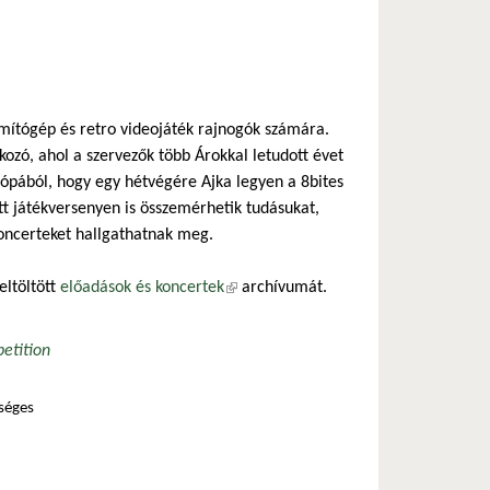
kozás)
mítógép és retro videojáték rajnogók számára.
ozó, ahol a szervezők több Árokkal letudott évet
rópából, hogy egy hétvégére Ajka legyen a 8bites
tt játékversenyen is összemérhetik tudásukat,
koncerteket hallgathatnak meg.
eltöltött
előadások és koncertek
(külső hivatkozás)
archívumát.
etition
séges