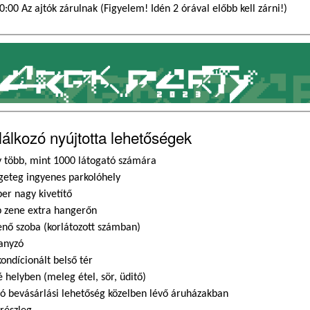
0:00 Az ajtók zárulnak (Figyelem! Idén 2 órával előbb kell zárni!)
lálkozó nyújtotta lehetőségek
y több, mint 1000 látogató számára
geteg ingyenes parkolóhely
per nagy kivetítő
p zene extra hangerőn
enő szoba (korlátozott számban)
anyzó
kondícionált belső tér
é helyben (meleg étel, sör, üditő)
só bevásárlási lehetőség közelben lévő áruházakban