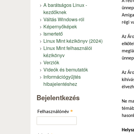
A retr
A barátságos Linux -
ünnepe
kezdőknek
Amiga,
Váltás Windows-ról
régi v
Képernyőképek
Ismertető
Az Áro
Linux Mint kézikönyv (2024)
elköte
Linux Mint felhasználói
meglát
kézikönyv
ünnepe
Verziók
Videók és bemutatók
Az Áro
Információgyűjtés
kihívá
hibajelentéshez
élvezh
Bejelentkezés
Ne mar
témába
*
Felhasználónév
hasonl
Helys