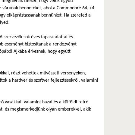
l meghívnak titeket, hogy velük együtt
re várunak benneteket, ahol a Commodore 64, +4,
ogy elkápráztassanak bennünket. Ha szereted a
lyed!
 szervezők sok éves tapasztalattal és
bb eseményt biztosítanak a rendezvényt
ópából Ajkába érkeznek, hogy együtt
ókkal, részt vehettek művészeti versenyeken,
ok a hardver és szoftver fejlesztésekről, valamint
ró vasakkal, valamint hazai és a külföldi retró
át, és megismerkedjünk olyan emberekkel, akik