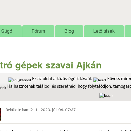
Ugrás a tartalomra
Súgó
Fórum
Blog
Letöltések
tró gépek szavai Ajkán
Ez az oldal a közösségért készül.
Kövess minke
Ha hasznosnak találod, és szeretnéd, hogy folytatódjon, támoga
Beküldte
kami911
-
2023. júl. 06. 07:37