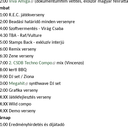
2:00
Viva Amiga
(külső hivatkozás)
(dokumentumfilm vetítés, először magyar feliratta
ombat
1:00 R.E.C. játékverseny
2:00 Beadási határidő minden versenyre
4:00 Szoftvermentés - Virág Csaba
4:30 TBA - Raf/Vulture
5:00 Stamps Back - exkluzív interjú
6:00 Remix verseny
6:30 Zene verseny
7:00
2. CSDB Techno Compo
(külső hivatkozás)
mix (Vincenzo)
8:00 kerti BBQ
9:00 DJ set / Ziona
0:00
Megahit
(külső hivatkozás)
synthwave DJ set
2:00 Grafika verseny
X:XX Játékfejlesztés verseny
X:XX Wild compo
X:XX Demo verseny
árnap
1:00 Eredményhirdetés és díjátadó