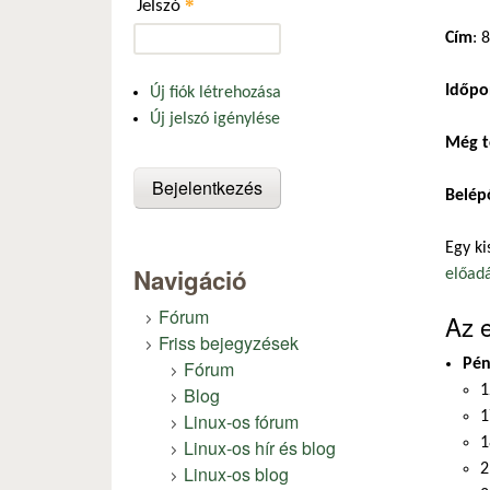
*
Jelszó
Cím
: 
Időpo
Új fiók létrehozása
Új jelszó igénylése
Még t
Belép
Egy ki
Navigáció
előadá
Fórum
Az 
Friss bejegyzések
Pén
Fórum
1
Blog
1
Linux-os fórum
1
Linux-os hír és blog
2
Linux-os blog