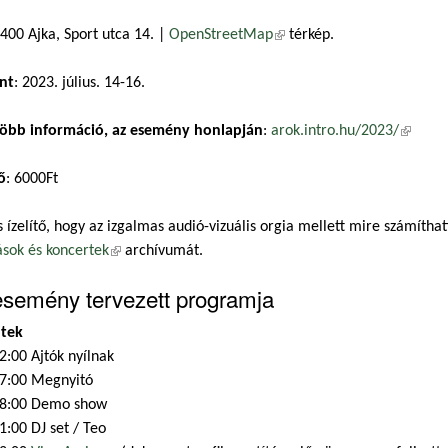
8400 Ajka, Sport utca 14. |
OpenStreetMap
(külső hivatkozás)
térkép.
nt
: 2023. július. 14-16.
öbb információ, az esemény honlapján
:
arok.intro.hu/2023/
(külső 
ő
: 6000Ft
s ízelítő, hogy az izgalmas audió-vizuális orgia mellett mire számíth
sok és koncertek
(külső hivatkozás)
archívumát.
esemény tervezett programja
tek
2:00 Ajtók nyílnak
7:00 Megnyitó
8:00 Demo show
1:00 DJ set / Teo