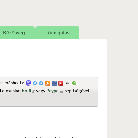
Közösség
Támogatás
t máshol is:
sd a munkát
Ko-fi
(külső hivatkozás)
vagy
Paypal
(külső hivatkozás)
segítségével.