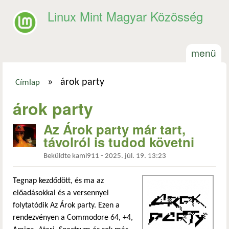
Ugrás a tartalomra
Linux Mint Magyar Közösség
menü
»
árok party
Címlap
Jelenlegi hely
árok party
Az Árok party már tart,
távolról is tudod követni
Beküldte
kami911
-
2025. júl. 19. 13:23
Tegnap kezdődött, és ma az
előadásokkal és a versennyel
folytatódik Az Árok party. Ezen a
rendezvényen a Commodore 64, +4,