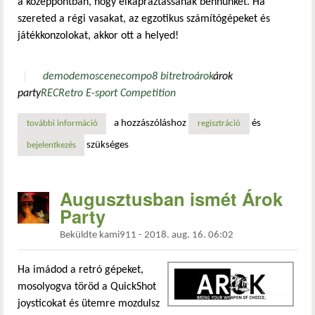
a középpontban, hogy elkápráztassanak bennünket. Ha
szereted a régi vasakat, az egzotikus számítógépeket és
játékkonzolokat, akkor ott a helyed!
demo
demoscene
compo
8 bit
retro
árok
árok
party
REC
Retro E-sport Competition
a hozzászóláshoz
és
további információ
retró gépek szavai ajkán tartalommal kapcsolatosan
regisztráció
szükséges
bejelentkezés
Augusztusban ismét Árok
Party
Beküldte
kami911
-
2018. aug. 16. 06:02
Ha imádod a retró gépeket,
mosolyogva töröd a QuickShot
joysticokat és ütemre mozdulsz