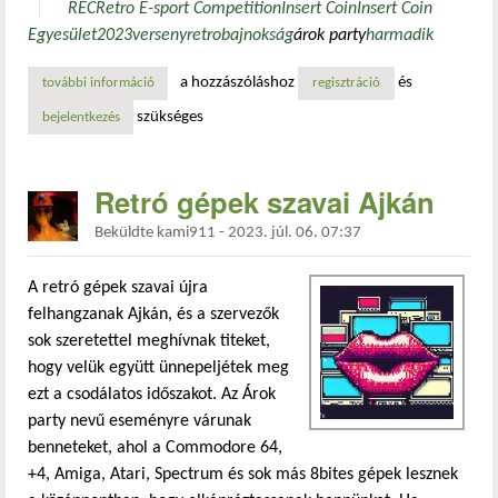
REC
Retro E-sport Competition
Insert Coin
Insert Coin
Egyesület
2023
verseny
retro
bajnokság
árok party
harmadik
a hozzászóláshoz
és
további információ
rec: mi a közös ajkában és a tetris-ben? tartalommal kapcs
regisztráció
szükséges
bejelentkezés
Retró gépek szavai Ajkán
Beküldte
kami911
-
2023. júl. 06. 07:37
A retró gépek szavai újra
felhangzanak Ajkán, és a szervezők
sok szeretettel meghívnak titeket,
hogy velük együtt ünnepeljétek meg
ezt a csodálatos időszakot. Az Árok
party nevű eseményre várunak
benneteket, ahol a Commodore 64,
+4, Amiga, Atari, Spectrum és sok más 8bites gépek lesznek