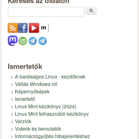
Keresés az oldalon
Keresés
Ismertetők
A barátságos Linux - kezdőknek
Váltás Windows-ról
Képernyőképek
Ismertető
Linux Mint kézikönyv (2024)
Linux Mint felhasználói kézikönyv
Verziók
Videók és bemutatók
Információgyűjtés hibajelentéshez