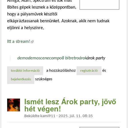
Amiga, Atari, Spectrum és sok más
8bites gépek lesznek a középpontban,
hogy a pályaművek készítői
elkápráztassanak bennünket. Azoknak, akik nem tudnak
eljönni a helyszínre,
Itt a stream!
(külső hivatkozás)
demo
demoscene
compo
8 bit
retro
árok
árok party
a hozzászóláshoz
és
további információ
az árok party már tart, távolról is tudod követni tartalom
regisztráció
szükséges
bejelentkezés
Ismét lesz Árok party, jövő
hét végen!
Beküldte
kami911
-
2025. júl. 11. 08:35