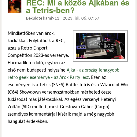
REC: Mi a közös Ajkában és
a Tetris-ben?
Beküldte
kami911
-
2023. júl. 06. 07:57
Mindkettőben van árok,
kockákkal. Folytatódik a REC,
azaz a Retro E-sport
Competition 2023-as versenye.
Harmadik forduló, egyben az
első nem budapesti helyszíne
Ajka - az ország lenagyobb
retro geek eseménye - az Árok Party lesz
. Ezen az
eseményen is a Tetris (SNES) Battle Tetris és a Wizard of Wor
(C64) Showdown versenyszámokban mérheted össze
tudásodat más játékosokkal. Az egész versenyt Hetényi
Zoltán (SID) mellett, most Guzslován Gábor (Cargo)
személyes kommentárjai kísérik majd a még nagyobb
hangulat érdekében.