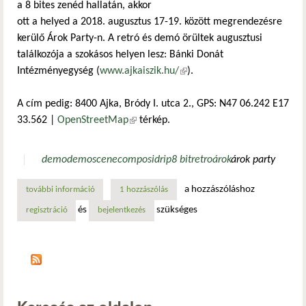
a 8 bites zenéd hallatán, akkor
ott a helyed a 2018. augusztus 17-19. között megrendezésre
kerülő Árok Party-n. A retró és demó örültek augusztusi
találkozója a szokásos helyen lesz: Bánki Donát
Intézményegység (
www.ajkaiszik.hu/
(külső hivatkozás)
).
A cím pedig: 8400 Ajka, Bródy I. utca 2., GPS: N47 06.242 E17
33.562 |
OpenStreetMap
(külső hivatkozás)
térkép.
demo
demoscene
compo
sidrip
8 bit
retro
árok
árok party
a hozzászóláshoz
további információ
augusztusban ismét árok party tartalommal kapcsolatosan
1 hozzászólás
és
szükséges
regisztráció
bejelentkezés