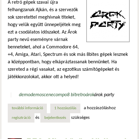
A retró gépek szavai újra
felhangzanak Ajkán, és a szervezők
sok szeretettel meghívnak titeket,
hogy velük együtt ünnepeljétek meg
ezt a csodálatos időszakot. Az Árok
party nevű eseményre várnak
benneteket, ahol a Commodore 64,
+4, Amiga, Atari, Spectrum és sok más 8bites gépek lesznek
a középpontban, hogy elkápráztassanak bennünket. Ha
szereted a régi vasakat, az egzotikus számítógépeket és
játékkonzolokat, akkor ott a helyed!
demo
demoscene
compo
8 bit
retro
árok
árok party
a hozzászóláshoz
további információ
ismét lesz árok party, jövő hét végen! tartalommal kapcsol
1 hozzászólás
és
szükséges
regisztráció
bejelentkezés