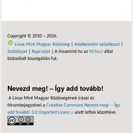
Copyright © 2010 – 2026.
Linux Mint Magyar Közösség
|
Adatkezelési nyilatkozat
|
Szabályzat
|
Kapcsolat
| A linuxmint.hu az
fsf.hu
(külső hivatkozás)
által
biztosított kiszolgálóin fut.
Nevezd meg! – Így add tovább!
A Linux Mint Magyar Közösségének írásai és
fórumbejegyzései a
Creative Commons Nevezd meg! – Így
add tovább! 3.0 Unported Licenc
(külső hivatkozás)
alatt lettek közzétéve.