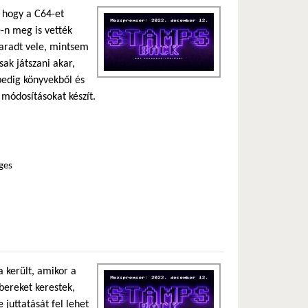
, hogy a C64-et
-n meg is vették
aradt vele, mintsem
ak játszani akar,
edig könyvekből és
 módosításokat készít.
ges
 került, amikor a
bereket kerestek,
 juttatását fel lehet