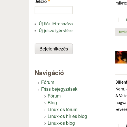
*
Jelszó
mikro
Új fiók létrehozása
Új jelszó igénylése
továb
Navigáció
Fórum
Bille
Friss bejegyzések
Nem, 
Fórum
A Vako
Blog
hogyan
Linux-os fórum
kevese
Linux-os hír és blog
Linux-os blog