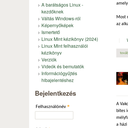
amelye
A barátságos Linux -
kezdőknek
Most 
Váltás Windows-ról
az alk
Képernyőképek
Ismertető
Linux Mint kézikönyv (2024)
Linux Mint felhasználói
kézikönyv
továb
Verziók
Videók és bemutatók
Információgyűjtés
hibajelentéshez
Bejelentkezés
A Vako
*
Felhasználónév
bites 
mélyf
a házi