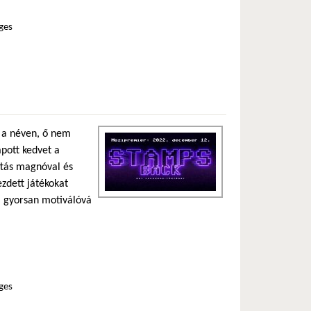
ges
argós chipek pálinkáért tartalommal kapcsolatosan
n a néven, ő nem
apott kedvet a
ttás magnóval és
ezdett játékokat
l gyorsan motiválóvá
ges