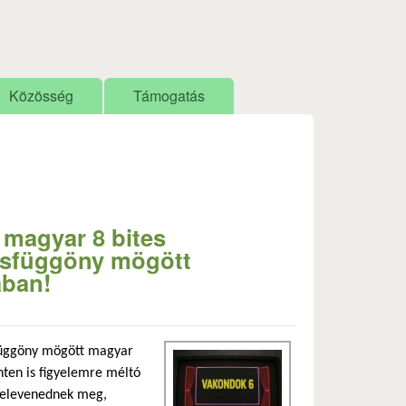
Közösség
Támogatás
 magyar 8 bites
vasfüggöny mögött
ában!
asfüggöny mögött magyar
nten is figyelemre méltó
k elevenednek meg,