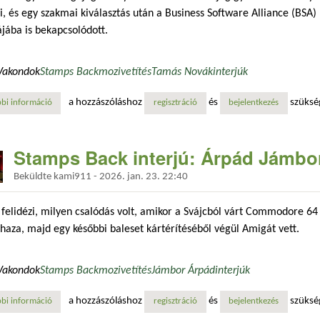
i, és egy szakmai kiválasztás után a Business Software Alliance (BSA)
jába is bekapcsolódott.
Vakondok
Stamps Back
mozi
vetítés
Tamás Novák
interjúk
a hozzászóláshoz
és
szüksé
bi információ
stamps back interjú: tamás novák tartalommal kapcsolatosan
regisztráció
bejelentkezés
Stamps Back interjú: Árpád Jámbo
Beküldte
kami911
-
2026. jan. 23. 22:40
felidézi, milyen csalódás volt, amikor a Svájcból várt Commodore 64
 haza, majd egy későbbi baleset kártérítéséből végül Amigát vett.
Vakondok
Stamps Back
mozi
vetítés
Jámbor Árpád
interjúk
a hozzászóláshoz
és
szüksé
bi információ
stamps back interjú: árpád jámbor tartalommal kapcsolatosan
regisztráció
bejelentkezés