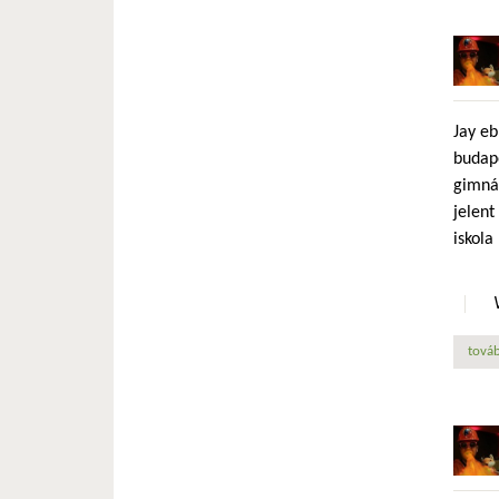
Jay eb
budape
gimná
jelent
iskola
továb