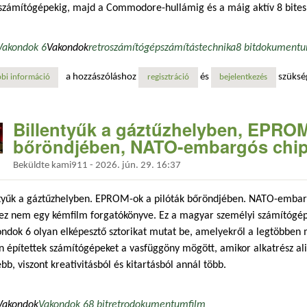
számítógépekig, majd a Commodore-hullámig és a máig aktív 8 bites
Vakondok 6
Vakondok
retro
számítógép
számítástechnika
8 bit
dokumentu
a hozzászóláshoz
és
szüksé
bi információ
gyertek és támogassátok a vakondok 6 című dokumentumfilmet! tarta
regisztráció
bejelentkezés
Billentyűk a gáztűzhelyben, EPROM
bőröndjében, NATO-embargós chipe
Beküldte
kami911
-
2026. jún. 29. 16:37
ntyűk a gáztűzhelyben. EPROM-ok a pilóták bőröndjében. NATO-embarg
ez nem egy kémfilm forgatókönyve. Ez a magyar személyi számítógépe
ndok 6 olyan elképesztő sztorikat mutat be, amelyekről a legtöbben
 építettek számítógépeket a vasfüggöny mögött, amikor alkatrész ali
bb, viszont kreativitásból és kitartásból annál több.
Vakondok
Vakondok 6
8 bit
retro
dokumentumfilm