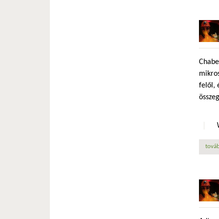
Chabex
mikros
felől,
összeg
továb