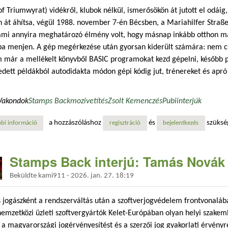
of Triumwyrat) vidékről, klubok nélkül, ismerősökön át jutott el odáig
 át áhítsa, végül 1988. november 7-én Bécsben, a Mariahilfer Straße
 ami annyira meghatározó élmény volt, hogy másnap inkább otthon m
ba menjen. A gép megérkezése után gyorsan kiderült számára: nem cs
 már a mellékelt könyvből BASIC programokat kezd gépelni, később p
edett példákból autodidakta módon gépi kódig jut, trénereket és apró
Vakondok
Stamps Back
mozi
vetítés
Zsolt Kemenczés
Pubi
interjúk
a hozzászóláshoz
és
szüksé
bi információ
stamps back interjú: zsolt kemenczés - pubi tartalommal kapcsolatosan
regisztráció
bejelentkezés
Stamps Back interjú: Tamás Novák
Beküldte
kami911
-
2026. jan. 27. 18:19
jogászként a rendszerváltás után a szoftverjogvédelem frontvonalába
emzetközi üzleti szoftvergyártók Kelet-Európában olyan helyi szakem
 a magyarországi jogérvényesítést és a szerzői jog gyakorlati érvényre