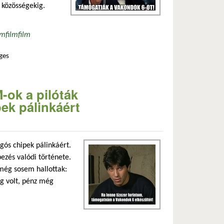
 közösségekig.
mfilm
film
ges
lommal kapcsolatosan
-ok a pilóták
k pálinkáért
ós chipek pálinkáért.
zés valódi története.
 még sosem hallottak:
g volt, pénz még