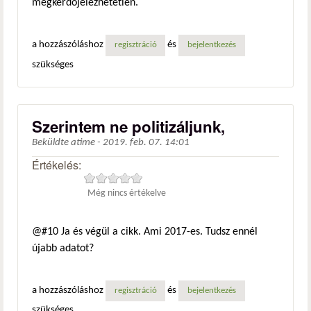
megkérdőjelezhetetlen.
a hozzászóláshoz
és
regisztráció
bejelentkezés
szükséges
Szerintem ne politizáljunk,
Beküldte
atime
-
2019. feb. 07. 14:01
Értékelés:
Még nincs értékelve
@#10 Ja és végül a cikk. Ami 2017-es. Tudsz ennél
újabb adatot?
a hozzászóláshoz
és
regisztráció
bejelentkezés
szükséges