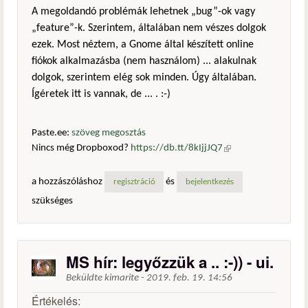
A megoldandó problémák lehetnek „bug”-ok vagy
„feature”-k. Szerintem, általában nem vészes dolgok
ezek. Most néztem, a Gnome által készített online
fiókok alkalmazásba (nem használom) ... alakulnak
dolgok, szerintem elég sok minden. Úgy általában.
Ígéretek itt is vannak, de ... . :-)
Paste.ee:
szöveg megosztás
Nincs még Dropboxod?
https://db.tt/8kIjjJQ7
(külső
hivatkozás)
a hozzászóláshoz
és
regisztráció
bejelentkezés
szükséges
MS hír: legyőzzük a .. :-)) - ui.
Beküldte
kimarite
-
2019. feb. 19. 14:56
Értékelés: