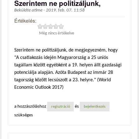
Szerintem ne politizáljunk,
Beküldte
atime
-
2019. feb. 07. 11:58
Értékelés:
Még nincs értékelve
Szerintem ne politizáljunk, de megjegyezném, hogy
"A csatlakozás idején Magyarország a 25 uniós
tagállam között egyébként a 19. helyen állt gazdasági
potenciálja alapján. Azóta Budapest az immár 28
tagország között lecsúszott a 23. helyre." (World
Economic Outlook 2017)
a hozzászóláshoz
és
regisztráció
bejelentkezés
szükséges