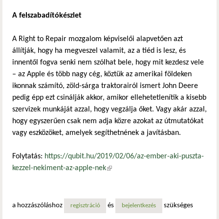
A felszabadítókészlet
A Right to Repair mozgalom képviselői alapvetően azt
állítják, hogy ha megveszel valamit, az a tiéd is lesz, és
innentől fogva senki nem szólhat bele, hogy mit kezdesz vele
– az Apple és több nagy cég, köztük az amerikai földeken
ikonnak számító, zöld-sárga traktorairól ismert John Deere
pedig épp ezt csinálják akkor, amikor ellehetetlenítik a kisebb
szervizek munkáját azzal, hogy vegzálja őket. Vagy akár azzal,
hogy egyszerűen csak nem adja közre azokat az útmutatókat
vagy eszközöket, amelyek segíthetnének a javításban.
Folytatás:
https://qubit.hu/2019/02/06/az-ember-aki-puszta-
kezzel-nekiment-az-apple-nek
(külső hivatkozás)
a hozzászóláshoz
és
szükséges
regisztráció
bejelentkezés