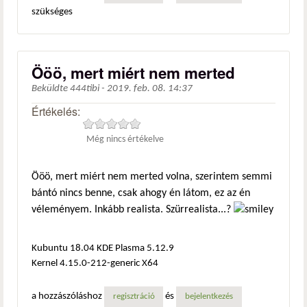
szükséges
Ööö, mert miért nem merted
Beküldte
444tibi
-
2019. feb. 08. 14:37
Értékelés:
Még nincs értékelve
Ööö, mert miért nem merted volna, szerintem semmi
bántó nincs benne, csak ahogy én látom, ez az én
véleményem. Inkább realista. Szürrealista...?
Kubuntu 18.04 KDE Plasma 5.12.9
Kernel 4.15.0-212-generic X64
a hozzászóláshoz
és
regisztráció
bejelentkezés