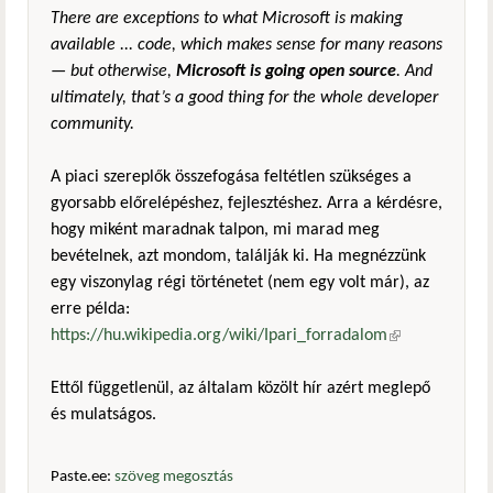
There are exceptions to what Microsoft is making
available ... code, which makes sense for many reasons
— but otherwise,
Microsoft is going open source
. And
ultimately, that’s a good thing for the whole developer
community.
A piaci szereplők összefogása feltétlen szükséges a
gyorsabb előrelépéshez, fejlesztéshez. Arra a kérdésre,
hogy miként maradnak talpon, mi marad meg
bevételnek, azt mondom, találják ki. Ha megnézzünk
egy viszonylag régi történetet (nem egy volt már), az
erre példa:
https://hu.wikipedia.org/wiki/Ipari_forradalom
(külső
hivatkozás)
Ettől függetlenül, az általam közölt hír azért meglepő
és mulatságos.
Paste.ee:
szöveg megosztás