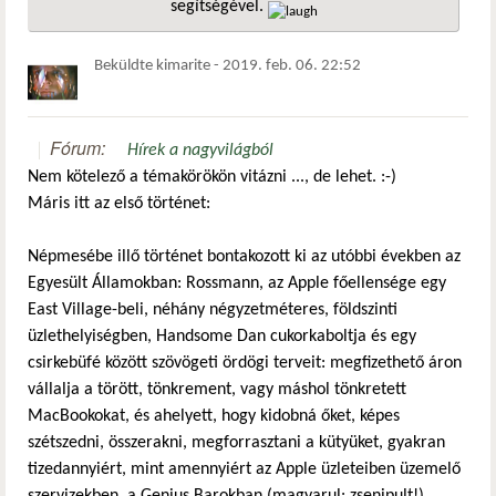
segítségével.
hivatkozá
Beküldte
kimarite
-
2019. feb. 06. 22:52
Fórum:
Hírek a nagyvilágból
Nem kötelező a témakörökön vitázni ..., de lehet. :-)
Máris itt az első történet:
Népmesébe illő történet bontakozott ki az utóbbi években az
Egyesült Államokban: Rossmann, az Apple főellensége egy
East Village-beli, néhány négyzetméteres, földszinti
üzlethelyiségben, Handsome Dan cukorkaboltja és egy
csirkebüfé között szövögeti ördögi terveit: megfizethető áron
vállalja a törött, tönkrement, vagy máshol tönkretett
MacBookokat, és ahelyett, hogy kidobná őket, képes
szétszedni, összerakni, megforrasztani a kütyüket, gyakran
tizedannyiért, mint amennyiért az Apple üzleteiben üzemelő
szervizekben, a Genius Barokban (magyarul: zsenipult!)