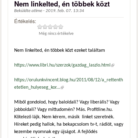
Nem linkelted, én többek közt
Beküldte
atime
-
2019. feb. 07. 13:34
Értékelés:
Még nincs értékelve
Nem linkelted, én többek közt ezeket találtam
https://www.libri.hu/szerzok/gazdag_laszlo.html
(külső
hivatkozás)
https://orulunkvincent.blog.hu/2011/08/12/a_rettenth
etetlen_hulyeseg_kor...
(külső hivatkozás)
Miből gondolod, hogy baloldali? Vagy liberális? Vagy
jobboldali? Vagy mittudomén? Más. Profitline.hu.
Kötelező lájk. Nem kérem, másik linket szeretnék.
Híreket pedig hallok, ha bekapcsolom tv-t, rádiót, vagy
kezembe nyomnak egy újságot. A fejlődés