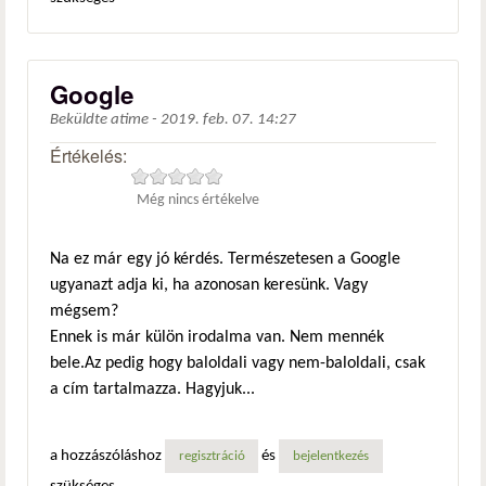
Google
Beküldte
atime
-
2019. feb. 07. 14:27
Értékelés:
Még nincs értékelve
Na ez már egy jó kérdés. Természetesen a Google
ugyanazt adja ki, ha azonosan keresünk. Vagy
mégsem?
Ennek is már külön irodalma van. Nem mennék
bele.Az pedig hogy baloldali vagy nem-baloldali, csak
a cím tartalmazza. Hagyjuk...
a hozzászóláshoz
és
regisztráció
bejelentkezés