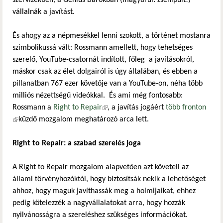
vállalnák a javítást.
És ahogy az a népmesékkel lenni szokott, a történet mostanra
szimbolikussá vált: Rossmann amellett, hogy tehetséges
szerelő, YouTube-csatornát indított, főleg a javításokról,
máskor csak az élet dolgairól is úgy általában, és ebben a
pillanatban 767 ezer követője van a YouTube-on, néha több
milliós nézettségű videókkal. És ami még fontosabb:
Rossmann a
Right to Repair
(külső hivatkozás)
, a javítás jogáért
több fronton
(külső hivatkozás)
küzdő mozgalom meghatározó arca lett.
Right to Repair: a szabad szerelés joga
A Right to Repair mozgalom alapvetően azt követeli az
állami törvényhozóktól, hogy biztosítsák nekik a lehetőséget
ahhoz, hogy maguk javíthassák meg a holmijaikat, ehhez
pedig kötelezzék a nagyvállalatokat arra, hogy hozzák
nyilvánosságra a szereléshez szükséges információkat.