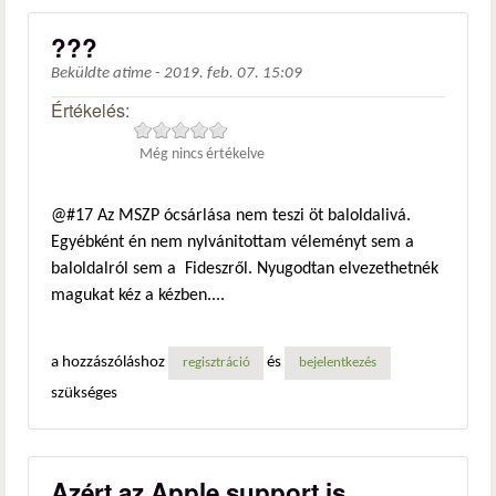
???
Beküldte
atime
-
2019. feb. 07. 15:09
Értékelés:
Még nincs értékelve
@#17 Az MSZP ócsárlása nem teszi öt baloldalivá.
Egyébként én nem nylvánitottam véleményt sem a
baloldalról sem a Fideszről. Nyugodtan elvezethetnék
magukat kéz a kézben....
a hozzászóláshoz
és
regisztráció
bejelentkezés
szükséges
Azért az Apple support is