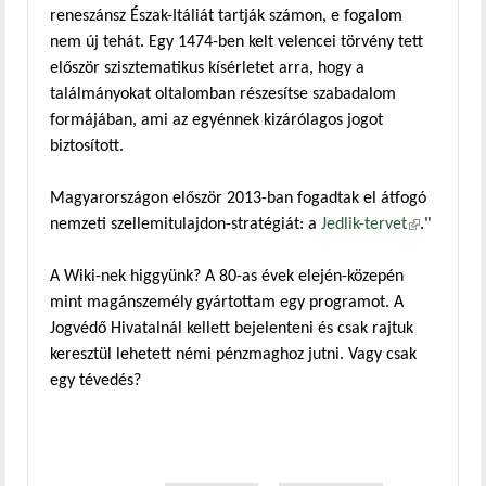
reneszánsz Észak-Itáliát tartják számon, e fogalom
nem új tehát. Egy 1474-ben kelt velencei törvény tett
először szisztematikus kísérletet arra, hogy a
találmányokat oltalomban részesítse szabadalom
formájában, ami az egyénnek kizárólagos jogot
biztosított.
Magyarországon először 2013-ban fogadtak el átfogó
nemzeti szellemitulajdon-stratégiát: a
Jedlik-tervet
(külső
."
hivatkozás)
A Wiki-nek higgyünk? A 80-as évek elején-közepén
mint magánszemély gyártottam egy programot. A
Jogvédő Hivatalnál kellett bejelenteni és csak rajtuk
keresztül lehetett némi pénzmaghoz jutni. Vagy csak
egy tévedés?