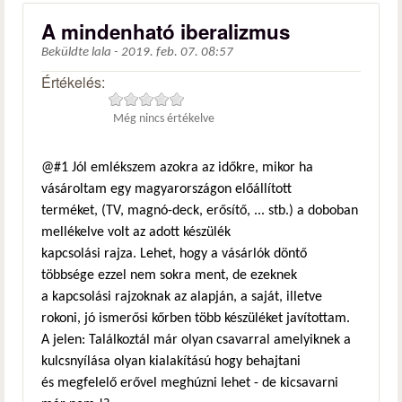
A mindenható iberalizmus
Beküldte
lala
-
2019. feb. 07. 08:57
Értékelés:
Még nincs értékelve
@#1 Jól emlékszem azokra az időkre, mikor ha
vásároltam egy magyarországon előállított
terméket, (TV, magnó-deck, erősítő, ... stb.) a doboban
mellékelve volt az adott készülék
kapcsolási rajza. Lehet, hogy a vásárlók döntő
többsége ezzel nem sokra ment, de ezeknek
a kapcsolási rajzoknak az alapján, a saját, illetve
rokoni, jó ismerősi kőrben több készüléket javítottam.
A jelen: Találkoztál már olyan csavarral amelyiknek a
kulcsnyílása olyan kialakítású hogy behajtani
és megfelelő erővel meghúzni lehet - de kicsavarni