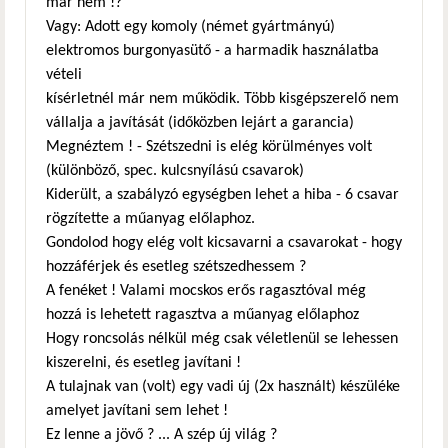
már nem !?
Vagy: Adott egy komoly (német gyártmányú)
elektromos burgonyasütő - a harmadik használatba
vételi
kísérletnél már nem működik. Több kisgépszerelő nem
vállalja a javítását (időközben lejárt a garancia)
Megnéztem ! - Szétszedni is elég körülményes volt
(különböző, spec. kulcsnyílású csavarok)
Kiderült, a szabályzó egységben lehet a hiba - 6 csavar
rögzítette a műanyag előlaphoz.
Gondolod hogy elég volt kicsavarni a csavarokat - hogy
hozzáférjek és esetleg szétszedhessem ?
A fenéket ! Valami mocskos erős ragasztóval még
hozzá is lehetett ragasztva a műanyag előlaphoz
Hogy roncsolás nélkül még csak véletlenül se lehessen
kiszerelni, és esetleg javítani !
A tulajnak van (volt) egy vadi új (2x használt) készüléke
amelyet javítani sem lehet !
Ez lenne a jövő ? ... A szép új világ ?