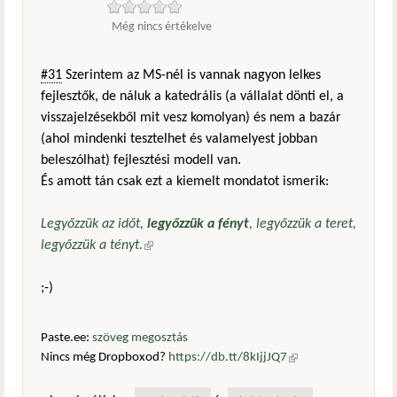
Még nincs értékelve
#31
Szerintem az MS-nél is vannak nagyon lelkes
fejlesztők, de náluk a katedrális (a vállalat dönti el, a
visszajelzésekből mit vesz komolyan) és nem a bazár
(ahol mindenki tesztelhet és valamelyest jobban
beleszólhat) fejlesztési modell van.
És amott tán csak ezt a kiemelt mondatot ismerik:
Legyőzzük az időt,
legyőzzük a fényt
, legyőzzük a teret,
legyőzzük a tényt.
(külső hivatkozás)
;-)
Paste.ee:
szöveg megosztás
Nincs még Dropboxod?
https://db.tt/8kIjjJQ7
(külső
hivatkozás)