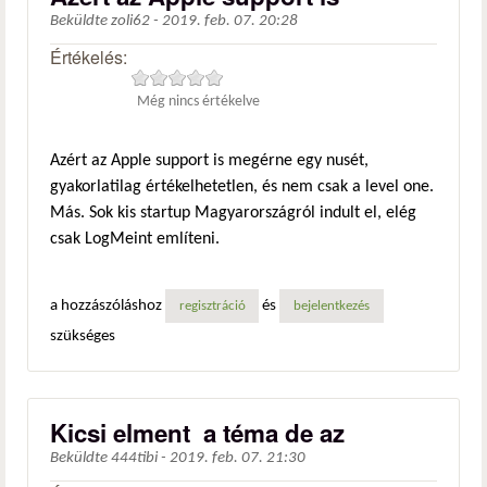
Beküldte
zoli62
-
2019. feb. 07. 20:28
Értékelés:
Még nincs értékelve
Azért az Apple support is megérne egy nusét,
gyakorlatilag értékelhetetlen, és nem csak a level one.
Más. Sok kis startup Magyarországról indult el, elég
csak LogMeint említeni.
a hozzászóláshoz
és
regisztráció
bejelentkezés
szükséges
Kicsi elment a téma de az
Beküldte
444tibi
-
2019. feb. 07. 21:30