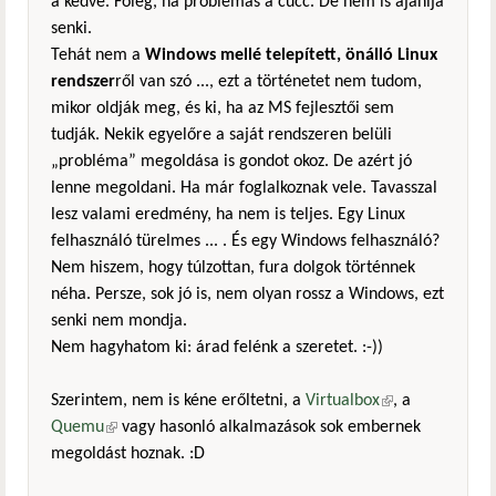
a kedve. Főleg, ha problémás a cucc. De nem is ajánlja
senki.
Tehát nem a
Windows mellé telepített, önálló Linux
rendszer
ről van szó ..., ezt a történetet nem tudom,
mikor oldják meg, és ki, ha az MS fejlesztői sem
tudják. Nekik egyelőre a saját rendszeren belüli
„probléma” megoldása is gondot okoz. De azért jó
lenne megoldani. Ha már foglalkoznak vele. Tavasszal
lesz valami eredmény, ha nem is teljes. Egy Linux
felhasználó türelmes ... . És egy Windows felhasználó?
Nem hiszem, hogy túlzottan, fura dolgok történnek
néha. Persze, sok jó is, nem olyan rossz a Windows, ezt
senki nem mondja.
Nem hagyhatom ki: árad felénk a szeretet. :-))
Szerintem, nem is kéne erőltetni, a
Virtualbox
(külső
, a
Quemu
(külső hivatkozás)
vagy hasonló alkalmazások sok embernek
hivatkozás)
megoldást hoznak. :D