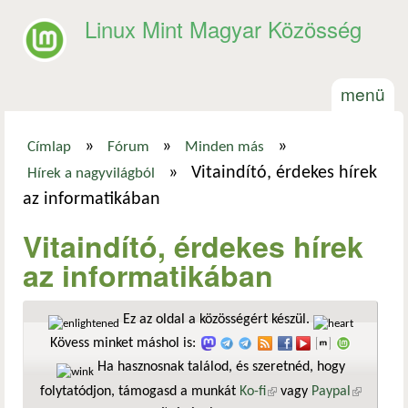
Ugrás a tartalomra
Linux Mint Magyar Közösség
menü
»
»
»
Címlap
Fórum
Minden más
Jelenlegi hely
»
Vitaindító, érdekes hírek
Hírek a nagyvilágból
az informatikában
Vitaindító, érdekes hírek
az informatikában
Ez az oldal a közösségért készül.
Kövess minket máshol is:
Ha hasznosnak találod, és szeretnéd, hogy
folytatódjon, támogasd a munkát
Ko-fi
(külső hivatkozás)
vagy
Paypal
(külső