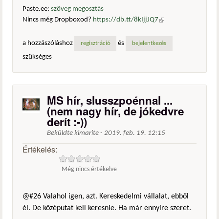
Paste.ee:
szöveg megosztás
Nincs még Dropboxod?
https://db.tt/8kIjjJQ7
(külső
hivatkozás)
a hozzászóláshoz
és
regisztráció
bejelentkezés
szükséges
MS hír, slusszpoénnal ...
(nem nagy hír, de jókedvre
derít :-))
Beküldte
kimarite
-
2019. feb. 19. 12:15
Értékelés:
Még nincs értékelve
@#26 Valahol igen, azt. Kereskedelmi vállalat, ebből
él. De középutat kell keresnie. Ha már ennyire szeret.