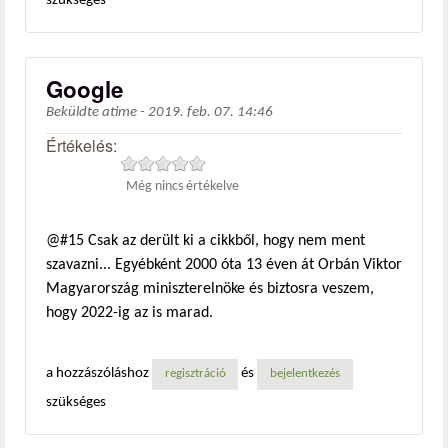
szükséges
Google
Beküldte
atime
-
2019. feb. 07. 14:46
Értékelés:
Még nincs értékelve
@#15 Csak az derült ki a cikkből, hogy nem ment
szavazni... Egyébként 2000 óta 13 éven át Orbán Viktor
Magyarország miniszterelnöke és biztosra veszem,
hogy 2022-ig az is marad.
a hozzászóláshoz
és
regisztráció
bejelentkezés
szükséges