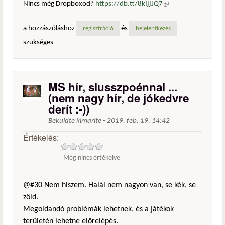
Nincs még Dropboxod?
https://db.tt/8kIjjJQ7
(külső
hivatkozás)
a hozzászóláshoz
és
regisztráció
bejelentkezés
szükséges
MS hír, slusszpoénnal ...
(nem nagy hír, de jókedvre
derít :-))
Beküldte
kimarite
-
2019. feb. 19. 14:42
Értékelés:
Még nincs értékelve
@#30 Nem hiszem. Halál nem nagyon van, se kék, se
zöld.
Megoldandó problémák lehetnek, és a játékok
területén lehetne előrelépés.