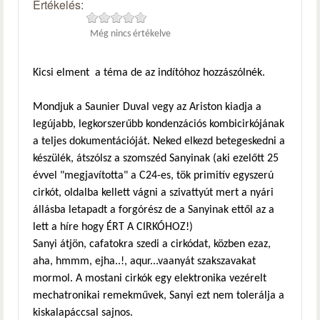
Értékelés:
Még nincs értékelve
Kicsi elment a téma de az indítóhoz hozzászólnék.
Mondjuk a Saunier Duval vegy az Ariston kiadja a
legújabb, legkorszerűbb kondenzációs kombicirkójának
a teljes dokumentációját. Neked elkezd betegeskedni a
készülék, átszólsz a szomszéd Sanyinak (aki ezelőtt 25
évvel "megjavította" a C24-es, tök primitív egyszerú
cirkót, oldalba kellett vágni a szivattyút mert a nyári
állásba letapadt a forgórész de a Sanyinak ettől az a
lett a híre hogy ÉRT A CIRKÓHOZ!)
Sanyi átjön, cafatokra szedi a cirkódat, közben ezaz,
aha, hmmm, ejha..!, aqur...vaanyát szakszavakat
mormol. A mostani cirkók egy elektronika vezérelt
mechatronikai remekművek, Sanyi ezt nem tolerálja a
kiskalapáccsal sajnos.