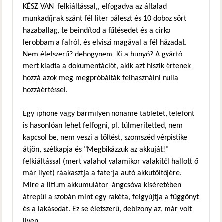
KÉSZ VAN felkiáltással,, elfogadva az általad
munkadíjnak szánt fél liter páleszt és 10 doboz sört
hazaballag, te beindítod a fűtésedet és a cirko
lerobbam a falról, és elviszi magával a fél házadat.
Nem életszerű? dehogynem. Ki a hunyó? A gyártó
mert kiadta a dokumentációt, akik azt hiszik értenek
hozzá azok meg megpróbálták felhasználni nulla
hozzáértéssel.
Egy iphone vagy bármilyen noname tabletet, telefont
is hasonlóan lehet felfogni, pl. túlmerítetted, nem
kapcsol be, nem veszi a töltést, szomszéd vérpistike
átjön, szétkapja és "Megbikázzuk az akkuját!"
felkiáltással (mert valahol valamikor valakitől hallott ő
már ilyet) ráakasztja a faterja autó akkutöltőjére.
Mire a litium akkumulátor lángcsóva kíséretében
átrepül a szobán mint egy rakéta, felgyújtja a függönyt
és a lakásodat. Ez se életszerű, debizony az, már volt
ilyen.