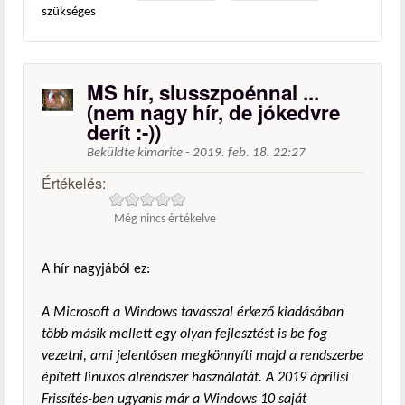
szükséges
MS hír, slusszpoénnal ...
(nem nagy hír, de jókedvre
derít :-))
Beküldte
kimarite
-
2019. feb. 18. 22:27
Értékelés:
Még nincs értékelve
A hír nagyjából ez:
A Microsoft a Windows tavasszal érkező kiadásában
több másik mellett egy olyan fejlesztést is be fog
vezetni, ami jelentősen megkönnyíti majd a rendszerbe
épített linuxos alrendszer használatát. A 2019 áprilisi
Frissítés-ben ugyanis már a Windows 10 saját