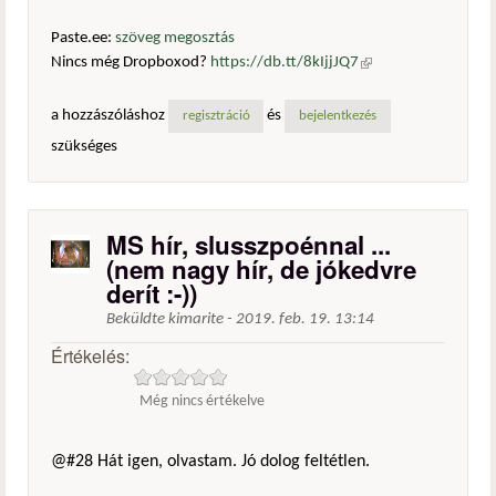
Paste.ee:
szöveg megosztás
Nincs még Dropboxod?
https://db.tt/8kIjjJQ7
(külső
hivatkozás)
a hozzászóláshoz
és
regisztráció
bejelentkezés
szükséges
MS hír, slusszpoénnal ...
(nem nagy hír, de jókedvre
derít :-))
Beküldte
kimarite
-
2019. feb. 19. 13:14
Értékelés:
Még nincs értékelve
@#28 Hát igen, olvastam. Jó dolog feltétlen.