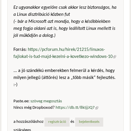
Ez ugyanakkor egyelőre csak akkor lesz biztonságos, ha
a Linux disztribúció közben fut
(- bár a Microsoft azt mondja, hogy a későbbiekben
meg fogja oldani azt is, hogy leállított Linux mellett is
jól működjön a dolog.)
Forrás:
https://pcforum.hu/hirek/21215/linuxos-
fajlokat-is-tud-majd-kezelni-a-kovetkezo-windows-10
(külső
hivatkozá
... a jó szándékú emberekben felmerül a kérdés, hogy
milyen jellegű (áttörés) lesz a „több másik” fejlesztés.
:-)
Paste.ee:
szöveg megosztás
Nincs még Dropboxod?
https://db.tt/8kIjjJQ7
(külső
hivatkozás)
a hozzászóláshoz
és
regisztráció
bejelentkezés
szükséges