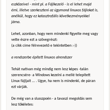
eszközeivel - mint pl. a Fájlkezelő - is el lehet majd
érni, illetve szerkeszteni az úgymond linuxos fájlokat is,
anélkül, hogy ez katasztrofális következményekkel
járna.
Lehet, azonban, hogy nem mindenki figyelte meg vagy
vette észre ezt a szövegrészt:
(a cikk címe félrevezető e tekintetben :-))
a rendszerbe épített linuxos alrendszer
Tehát natívan még mindig nem lesz képes -talán
szerencsére- a Windows kezelni a mellé telepített
Linux fájljait ... . Ugye, ha nem is mindenki, de páran
ezt várják.
De még van a slusszpoén - a tavaszi megoldás sem
lesz tökéletes: