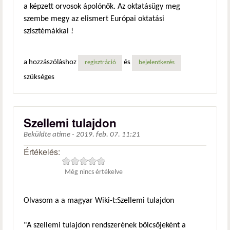
a képzett orvosok ápolónők. Az oktatásügy meg
szembe megy az elismert Európai oktatási
szisztémákkal !
a hozzászóláshoz
és
regisztráció
bejelentkezés
szükséges
Szellemi tulajdon
Beküldte
atime
-
2019. feb. 07. 11:21
Értékelés:
Még nincs értékelve
Olvasom a a magyar Wiki-t:Szellemi tulajdon
"A szellemi tulajdon rendszerének bölcsőjeként a