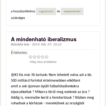
a hozzászóláshoz
és
regisztráció
bejelentkezés
szükséges
A mindenható iberalizmus
Beküldte
lala
-
2019. feb. 07. 10:22
Értékelés:
Még nincs értékelve
@#3 Ha már itt tartunk: Nem lehetett volna azt a kb.
500 milliárd forintot értelmesebben elkölteni
amit a sok újonnan épült futballstadionkokra
elpocsékoltak ? Mikorra térül meg ezeknek az ára ?
Addig is, mennyibe kerül a fenntartásuk ? Közben meg
rohadnak a kórházak - menekülnek az országból