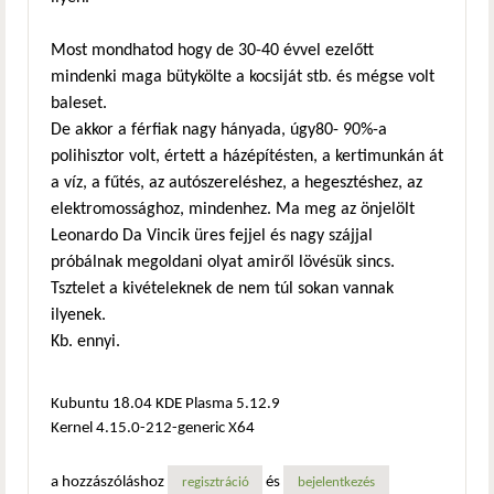
Most mondhatod hogy de 30-40 évvel ezelőtt
mindenki maga bütykölte a kocsiját stb. és mégse volt
baleset.
De akkor a férfiak nagy hányada, úgy80- 90%-a
polihisztor volt, értett a házépítésten, a kertimunkán át
a víz, a fűtés, az autószereléshez, a hegesztéshez, az
elektromossághoz, mindenhez. Ma meg az önjelölt
Leonardo Da Vincik üres fejjel és nagy szájjal
próbálnak megoldani olyat amiről lövésük sincs.
Tsztelet a kivételeknek de nem túl sokan vannak
ilyenek.
Kb. ennyi.
Kubuntu 18.04 KDE Plasma 5.12.9
Kernel 4.15.0-212-generic X64
a hozzászóláshoz
és
regisztráció
bejelentkezés