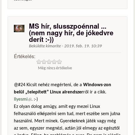
MS hír, slusszpoénnal ...
(nem nagy hír, de jókedvre
derít :-))
Beküldte
kimarite
-
2019. feb. 19. 10:39
Értékelés:
Még nincs értékelve
@#24 Kicsit nehéz megérteni, de a
Windows-zon
belül „telepített” Linux alrendszer
ről ír a cikk.
Ilyesmi
(külső hivatkozás)
. :-)
Ez olyan dolog amúgy, amit egy mezei Linux
felhasználó elképzelni sem tud, mert eszébe sem jutna
használni. Mert minek. Gyerekeknek játék vagy még
az sem, egyszer megnézi, aztán jól elmegy az egésztől