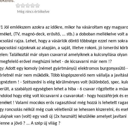
tékelés:
Még nincs értékelve
1 Jól emlékszem azokra az időkre, mikor ha vásároltam egy magyaror
méket, (TV, magnó-deck, erősítő, ... stb.) a doboban mellékelve volt a
csolási rajza. Lehet, hogy a vásárlók döntő többsége ezzel nem sokr
apcsolási rajzoknak az alapján, a saját, illetve rokoni, jó ismerősi kőr
elen: Találkoztál már olyan csavarral amelyiknek a kulcsnyílása olyan
 megfelelő erővel meghúzni lehet - de kicsavarni már nem !?
gy: Adott egy komoly (német gyártmányú) elektromos burgonyasütő - 
érletnél már nem működik. Több kisgépszerelő nem vállalja a javításá
néztem ! - Szétszedni is elég körülményes volt (különböző, spec. kul
erült, a szabályzó egységben lehet a hiba - 6 csavar rögzítette a mű
dolod hogy elég volt kicsavarni a csavarokat - hogy hozzáférjek és 
fenéket ! Valami mocskos erős ragasztóval még hozzá is lehetett rag
y roncsolás nélkül még csak véletlenül se lehessen kiszerelni, és eset
ulajnak van (volt) egy vadi új (2x használt) készüléke amelyet javítani
lenne a jövő ? ... A szép új világ ?