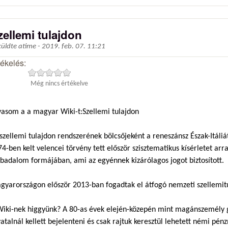
zellemi tulajdon
küldte
atime
-
2019. feb. 07. 11:21
tékelés:
Még nincs értékelve
vasom a a magyar Wiki-t:Szellemi tulajdon
szellemi tulajdon rendszerének bölcsőjeként a reneszánsz Észak-Itáli
4-ben kelt velencei törvény tett először szisztematikus kísérletet ar
badalom formájában, ami az egyénnek kizárólagos jogot biztosított.
gyarországon először 2013-ban fogadtak el átfogó nemzeti szellemitu
Wiki-nek higgyünk? A 80-as évek elején-közepén mint magánszemély 
atalnál kellett bejelenteni és csak rajtuk keresztül lehetett némi pé