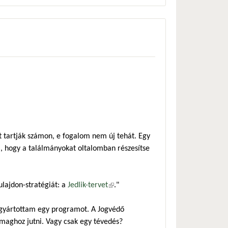
át tartják számon, e fogalom nem új tehát. Egy
ra, hogy a találmányokat oltalomban részesítse
lajdon-stratégiát: a
Jedlik-tervet
(külső hivatkozás)
."
gyártottam egy programot. A Jogvédő
nzmaghoz jutni. Vagy csak egy tévedés?