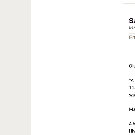
S
Be
Ér
Ol
"A 
147
sza
Ma
A 
Hiv