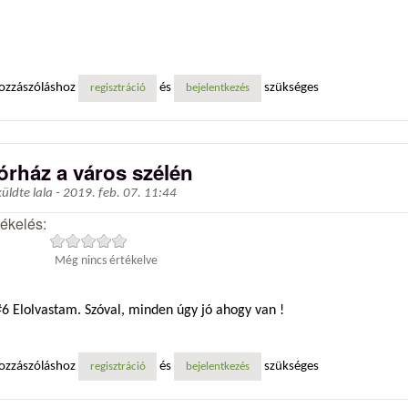
ozzászóláshoz
és
szükséges
regisztráció
bejelentkezés
órház a város szélén
küldte
lala
-
2019. feb. 07. 11:44
tékelés:
Még nincs értékelve
6 Elolvastam. Szóval, minden úgy jó ahogy van !
ozzászóláshoz
és
szükséges
regisztráció
bejelentkezés