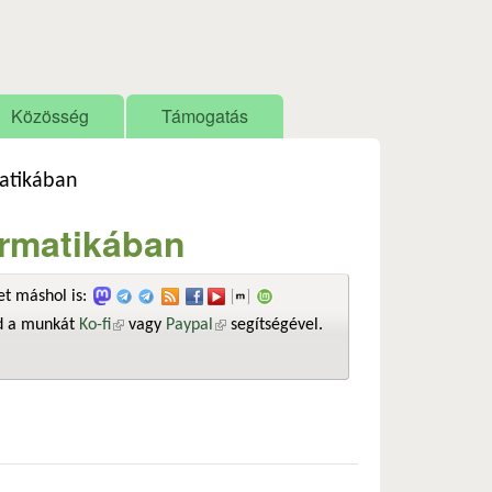
Közösség
Támogatás
matikában
formatikában
t máshol is:
sd a munkát
Ko-fi
(külső hivatkozás)
vagy
Paypal
(külső hivatkozás)
segítségével.