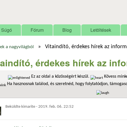
Ugrás a tartalomra
Súgó
Fórum
Blog
Letöltések
»
Vitaindító, érdekes hírek az infor
ek a nagyvilágból
taindító, érdekes hírek az in
Ez az oldal a közösségért készül.
Kövess minke
Ha hasznosnak találod, és szeretnéd, hogy folytatódjon, támoga
Beküldte
kimarite
-
2019. feb. 06. 22:52