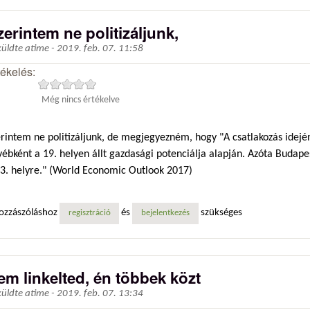
zerintem ne politizáljunk,
küldte
atime
-
2019. feb. 07. 11:58
tékelés:
Még nincs értékelve
erintem ne politizáljunk, de megjegyezném, hogy "A csatlakozás idej
ébként a 19. helyen állt gazdasági potenciálja alapján. Azóta Budape
23. helyre." (World Economic Outlook 2017)
ozzászóláshoz
és
szükséges
regisztráció
bejelentkezés
em linkelted, én többek közt
küldte
atime
-
2019. feb. 07. 13:34