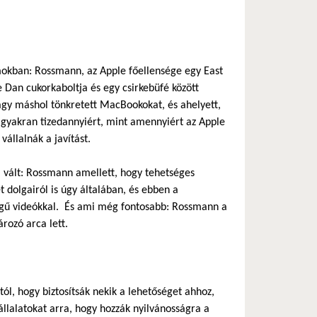
amokban: Rossmann, az Apple főellensége egy East
 Dan cukorkaboltja és egy csirkebüfé között
vagy máshol tönkretett MacBookokat, és ahelyett,
, gyakran tizedannyiért, mint amennyiért az Apple
állalnák a javítást.
á vált: Rossmann amellett, hogy tehetséges
t dolgairól is úgy általában, és ebben a
ségű videókkal. És ami még fontosabb: Rossmann a
ozó arca lett.
ól, hogy biztosítsák nekik a lehetőséget ahhoz,
llalatokat arra, hogy hozzák nyilvánosságra a