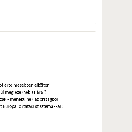
tot értelmesebben elkölteni
rül meg ezeknek az ára ?
ázak - menekülnek az országból
 Európai oktatási szisztémákkal !