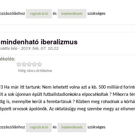
ozzászóláshoz
és
szükséges
regisztráció
bejelentkezés
 mindenható iberalizmus
küldte
lala
-
2019. feb. 07. 10:22
tékelés:
Még nincs értékelve
 Ha már itt tartunk: Nem lehetett volna azt a kb. 500 milliárd forin
t a sok újonnan épült futballstadionkokra elpocsékoltak ? Mikorra té
dig is, mennyibe kerül a fenntartásuk ? Közben meg rohadnak a kórh
képzett orvosok ápolónők. Az oktatásügy meg szembe megy az elismert
ozzászóláshoz
és
szükséges
regisztráció
bejelentkezés