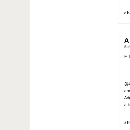
a h
A
Be
Ér
@#3
ami
Ad
a 
a h