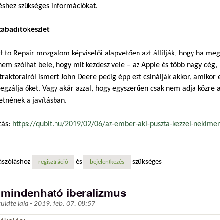
éshez szükséges információkat.
zabadítókészlet
t to Repair mozgalom képviselői alapvetően azt állítják, hogy ha megve
nem szólhat bele, hogy mit kezdesz vele – az Apple és több nagy cég, 
traktorairól ismert John Deere pedig épp ezt csinálják akkor, amikor e
egzálja őket. Vagy akár azzal, hogy egyszerűen csak nem adja közre 
etnének a javításban.
tás:
https://qubit.hu/2019/02/06/az-ember-aki-puszta-kezzel-nekimen
ászóláshoz
és
szükséges
regisztráció
bejelentkezés
 mindenható iberalizmus
küldte
lala
-
2019. feb. 07. 08:57