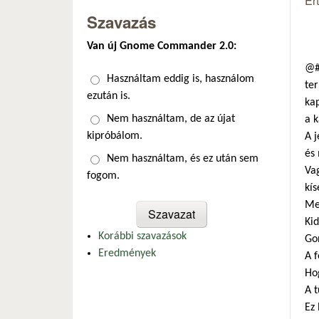
Ér
Szavazás
Van új Gnome Commander 2.0:
@#
Választások
Használtam eddig is, használom
ter
ezután is.
kap
Nem használtam, de az újat
a k
kipróbálom.
A j
és
Nem használtam, és ez után sem
Va
fogom.
kís
Meg
Kid
Korábbi szavazások
Gon
Eredmények
A 
Hog
A t
Ez 