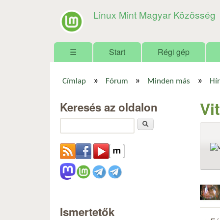
Linux Mint Magyar Közösség
Főmenü
☰
Start
Régi gép
»
»
»
Címlap
Fórum
Minden más
Hír
Jelenlegi hely
Vi
Keresés az oldalon
Keresés
Ismertetők