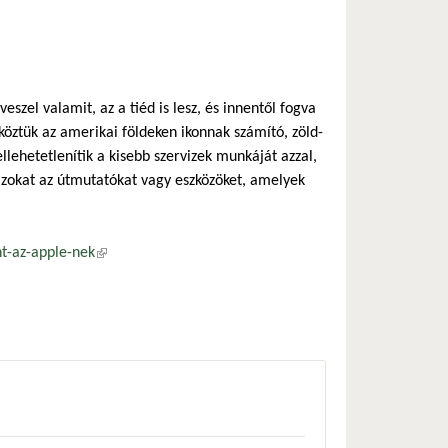
szel valamit, az a tiéd is lesz, és innentől fogva
köztük az amerikai földeken ikonnak számító, zöld-
llehetetlenítik a kisebb szervizek munkáját azzal,
azokat az útmutatókat vagy eszközöket, amelyek
t-az-apple-nek
(külső hivatkozás)