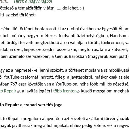
rum:
Hírek a nagyvilágból
telező a témakörökön vitázni ..., de lehet. :-)
itt az első történet:
ébe illő történet bontakozott ki az utóbbi években az Egyesült Áll
e-beli, néhány négyzetméteres, földszinti üzlethelyiségben, Handsome
eti ördögi terveit: megfizethető áron vállalja a törött, tönkrement, 
idobná őket, képes szétszedni, összerakni, megforrasztani a kütyüket
iben üzemelő szervizekben, a Genius Barokban (magyarul: zsenipult!) v
gy az a népmesékkel lenni szokott, a történet mostanra szimbolikuss
ő, YouTube-csatornát indított, főleg a javításokról, máskor csak az éle
atban 767 ezer követője van a YouTube-on, néha több milliós nézett
to Repair
(külső hivatkozás)
, a javítás jogáért
több fronton
(külső hivatkozás)
küzdő mozgalom meghatár
to Repair: a szabad szerelés joga
t to Repair mozgalom alapvetően azt követeli az állami törvényhozókt
aguk javíthassák meg a holmijaikat, ehhez pedig kötelezzék a nagyvá