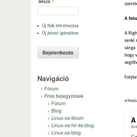
*
Jelszó
szerel
A fels
Új fiók létrehozása
A Righ
Új jelszó igénylése
senki 
sárga 
hogy v
segíth
Navigáció
Folyta
Fórum
Friss bejegyzések
a hozz
Fórum
Blog
Linux-os fórum
A
Linux-os hír és blog
Be
Linux-os blog