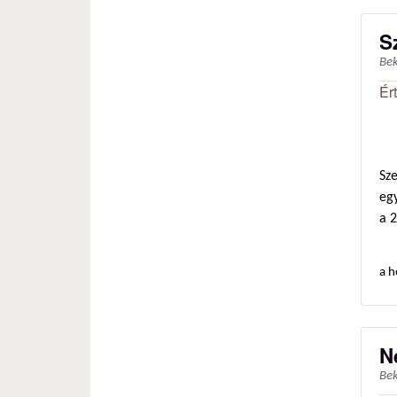
S
Be
Ér
Sz
egy
a 
a h
N
Be