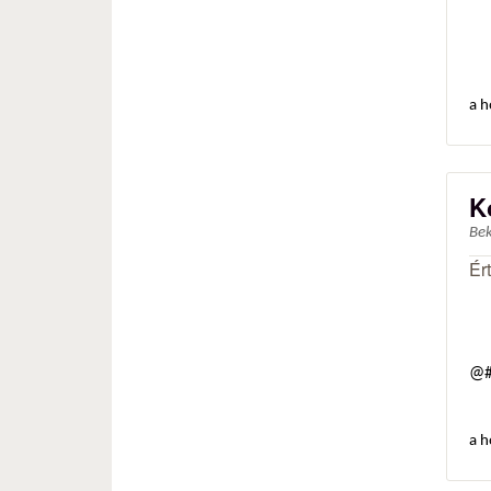
a h
K
Be
Ér
@#
a h