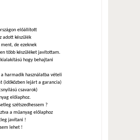
szágon előállított
z adott készülék
a ment, de ezeknek
ben több készüléket javítottam.
 kialakítású hogy behajtani
a harmadik használatba vételi
t (időközben lejárt a garancia)
csnyílású csavarok)
anyag előlaphoz.
esetleg szétszedhessem ?
asztva a műanyag előlaphoz
leg javítani !
 sem lehet !