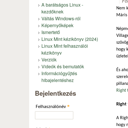
Fó
A barátságos Linux -
Nem kö
kezdőknek
Máris 
Váltás Windows-ról
Képernyőképek
Népmes
Ismertető
Villag
Linux Mint kézikönyv (2024)
szövög
Linux Mint felhasználói
hogy k
kézikönyv
üzlete
Verziók
Videók és bemutatók
És aho
Információgyűjtés
szerel
hibajelentéshez
pillan
Right 
Bejelentkezés
Right 
*
Felhasználónév
A Righ
hogy m