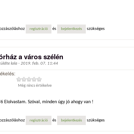
ozzászóláshoz
és
szükséges
regisztráció
bejelentkezés
órház a város szélén
küldte
lala
-
2019. feb. 07. 11:44
tékelés:
Még nincs értékelve
6 Elolvastam. Szóval, minden úgy jó ahogy van !
ozzászóláshoz
és
szükséges
regisztráció
bejelentkezés