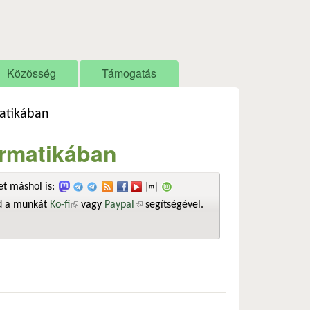
Közösség
Támogatás
matikában
formatikában
t máshol is:
sd a munkát
Ko-fi
(külső hivatkozás)
vagy
Paypal
(külső hivatkozás)
segítségével.