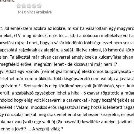
tékelés:
Még nincs értékelve
1 Jól emlékszem azokra az időkre, mikor ha vásároltam egy magyaror
méket, (TV, magnó-deck, erősítő, ... stb.) a doboban mellékelve volt a
csolási rajza. Lehet, hogy a vásárlók döntő többsége ezzel nem sokr
apcsolási rajzoknak az alapján, a saját, illetve rokoni, jó ismerősi kőr
elen: Találkoztál már olyan csavarral amelyiknek a kulcsnyílása olyan
 megfelelő erővel meghúzni lehet - de kicsavarni már nem !?
gy: Adott egy komoly (német gyártmányú) elektromos burgonyasütő - 
érletnél már nem működik. Több kisgépszerelő nem vállalja a javításá
néztem ! - Szétszedni is elég körülményes volt (különböző, spec. kul
erült, a szabályzó egységben lehet a hiba - 6 csavar rögzítette a mű
dolod hogy elég volt kicsavarni a csavarokat - hogy hozzáférjek és 
fenéket ! Valami mocskos erős ragasztóval még hozzá is lehetett rag
y roncsolás nélkül még csak véletlenül se lehessen kiszerelni, és eset
ulajnak van (volt) egy vadi új (2x használt) készüléke amelyet javítani
lenne a jövő ? ... A szép új világ ?