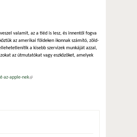
szel valamit, az a tiéd is lesz, és innentől fogva
köztük az amerikai földeken ikonnak számító, zöld-
llehetetlenítik a kisebb szervizek munkáját azzal,
azokat az útmutatókat vagy eszközöket, amelyek
t-az-apple-nek
(külső hivatkozás)