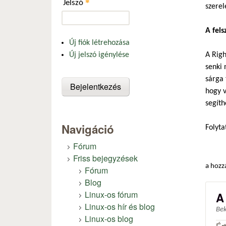
*
Jelszó
szerel
A fels
Új fiók létrehozása
A Righ
Új jelszó igénylése
senki 
sárga 
hogy v
segíth
Navigáció
Folyta
Fórum
Friss bejegyzések
a hozz
Fórum
Blog
Linux-os fórum
A
Linux-os hír és blog
Be
Linux-os blog