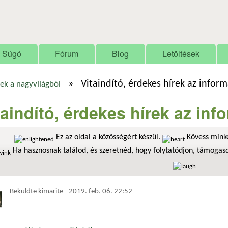
Ugrás a tartalomra
Súgó
Fórum
Blog
Letöltések
»
Vitaindító, érdekes hírek az infor
ek a nagyvilágból
taindító, érdekes hírek az in
Ez az oldal a közösségért készül.
Kövess minke
Ha hasznosnak találod, és szeretnéd, hogy folytatódjon, támoga
Beküldte
kimarite
-
2019. feb. 06. 22:52