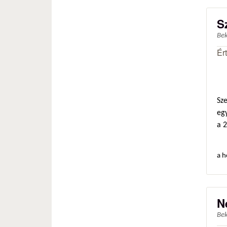
S
Be
Ér
Sz
egy
a 
a h
N
Be