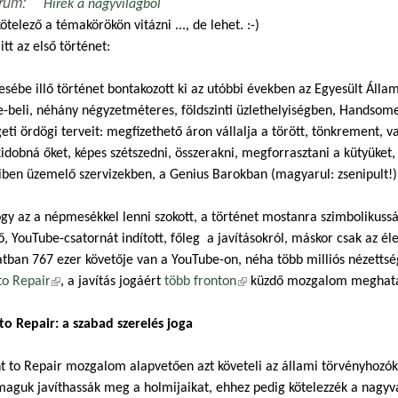
rum:
Hírek a nagyvilágból
telező a témakörökön vitázni ..., de lehet. :-)
itt az első történet:
ébe illő történet bontakozott ki az utóbbi években az Egyesült Áll
e-beli, néhány négyzetméteres, földszinti üzlethelyiségben, Handsome
eti ördögi terveit: megfizethető áron vállalja a törött, tönkrement, 
idobná őket, képes szétszedni, összerakni, megforrasztani a kütyüket
iben üzemelő szervizekben, a Genius Barokban (magyarul: zsenipult!) v
gy az a népmesékkel lenni szokott, a történet mostanra szimbolikuss
ő, YouTube-csatornát indított, főleg a javításokról, máskor csak az éle
atban 767 ezer követője van a YouTube-on, néha több milliós nézett
to Repair
(külső hivatkozás)
, a javítás jogáért
több fronton
(külső hivatkozás)
küzdő mozgalom meghatár
to Repair: a szabad szerelés joga
t to Repair mozgalom alapvetően azt követeli az állami törvényhozókt
aguk javíthassák meg a holmijaikat, ehhez pedig kötelezzék a nagyvá