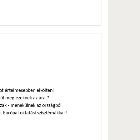
tot értelmesebben elkölteni
rül meg ezeknek az ára ?
ázak - menekülnek az országból
 Európai oktatási szisztémákkal !