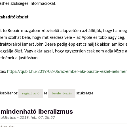
éshez szükséges információkat.
zabadítókészlet
t to Repair mozgalom képviselői alapvetően azt állítják, hogy ha megve
nem szólhat bele, hogy mit kezdesz vele – az Apple és több nagy cég, 
traktorairól ismert John Deere pedig épp ezt csinálják akkor, amikor e
egzálja őket. Vagy akár azzal, hogy egyszerűen csak nem adja közre 
etnének a javításban.
tás:
https://qubit.hu/2019/02/06/az-ember-aki-puszta-kezzel-nekimen
ászóláshoz
és
szükséges
regisztráció
bejelentkezés
 mindenható iberalizmus
küldte
lala
-
2019. feb. 07. 08:57