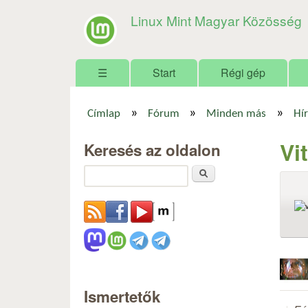
Linux Mint Magyar Közösség
Főmenü
☰
Start
Régi gép
»
»
»
Címlap
Fórum
Minden más
Hír
Jelenlegi hely
Vi
Keresés az oldalon
Keresés
Ismertetők