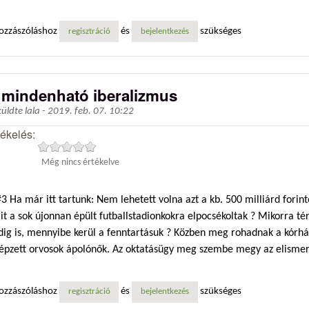
ozzászóláshoz
és
szükséges
regisztráció
bejelentkezés
 mindenható iberalizmus
küldte
lala
-
2019. feb. 07. 10:22
tékelés:
Még nincs értékelve
 Ha már itt tartunk: Nem lehetett volna azt a kb. 500 milliárd forin
t a sok újonnan épült futballstadionkokra elpocsékoltak ? Mikorra té
dig is, mennyibe kerül a fenntartásuk ? Közben meg rohadnak a kórh
képzett orvosok ápolónők. Az oktatásügy meg szembe megy az elismert
ozzászóláshoz
és
szükséges
regisztráció
bejelentkezés