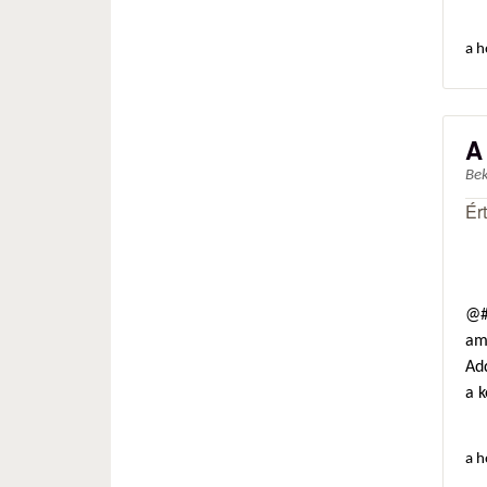
a h
A
Be
Ér
@#3
ami
Ad
a 
a h