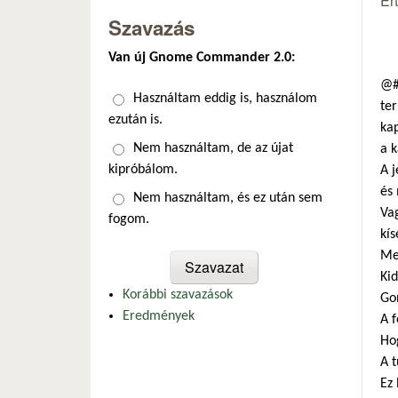
Ér
Szavazás
Van új Gnome Commander 2.0:
@#
Választások
Használtam eddig is, használom
ter
ezután is.
kap
Nem használtam, de az újat
a k
kipróbálom.
A j
és
Nem használtam, és ez után sem
Va
fogom.
kís
Meg
Kid
Korábbi szavazások
Gon
Eredmények
A 
Hog
A t
Ez 