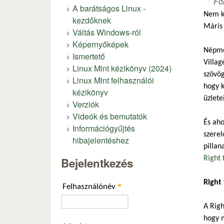
Fó
A barátságos Linux -
Nem kö
kezdőknek
Máris 
Váltás Windows-ról
Képernyőképek
Népmes
Ismertető
Villag
Linux Mint kézikönyv (2024)
szövög
Linux Mint felhasználói
hogy k
kézikönyv
üzlete
Verziók
Videók és bemutatók
És aho
Információgyűjtés
szerel
hibajelentéshez
pillan
Right 
Bejelentkezés
Right 
*
Felhasználónév
A Righ
hogy m