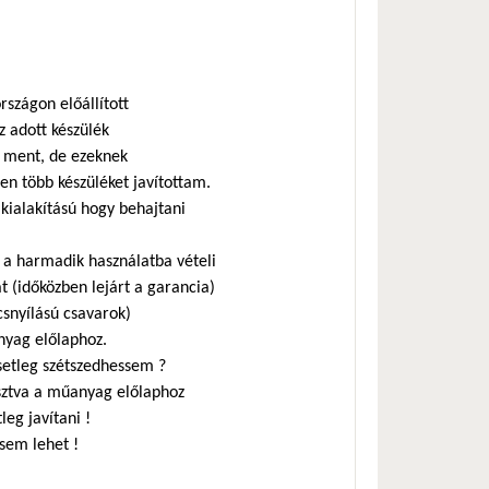
szágon előállított
z adott készülék
a ment, de ezeknek
ben több készüléket javítottam.
 kialakítású hogy behajtani
a harmadik használatba vételi
t (időközben lejárt a garancia)
csnyílású csavarok)
anyag előlaphoz.
esetleg szétszedhessem ?
asztva a műanyag előlaphoz
leg javítani !
 sem lehet !