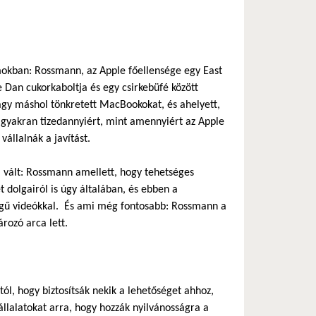
amokban: Rossmann, az Apple főellensége egy East
 Dan cukorkaboltja és egy csirkebüfé között
vagy máshol tönkretett MacBookokat, és ahelyett,
, gyakran tizedannyiért, mint amennyiért az Apple
állalnák a javítást.
á vált: Rossmann amellett, hogy tehetséges
t dolgairól is úgy általában, és ebben a
ségű videókkal. És ami még fontosabb: Rossmann a
ozó arca lett.
ól, hogy biztosítsák nekik a lehetőséget ahhoz,
llalatokat arra, hogy hozzák nyilvánosságra a