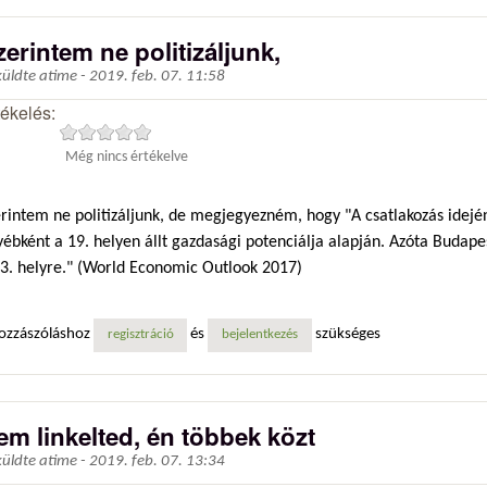
zerintem ne politizáljunk,
küldte
atime
-
2019. feb. 07. 11:58
tékelés:
Még nincs értékelve
erintem ne politizáljunk, de megjegyezném, hogy "A csatlakozás idej
ébként a 19. helyen állt gazdasági potenciálja alapján. Azóta Budape
23. helyre." (World Economic Outlook 2017)
ozzászóláshoz
és
szükséges
regisztráció
bejelentkezés
em linkelted, én többek közt
küldte
atime
-
2019. feb. 07. 13:34