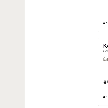
a h
K
Be
Ér
@#
a h