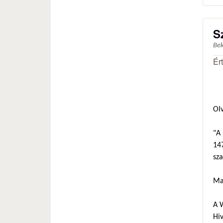
S
Be
Ér
Ol
"A 
147
sza
Ma
A 
Hiv