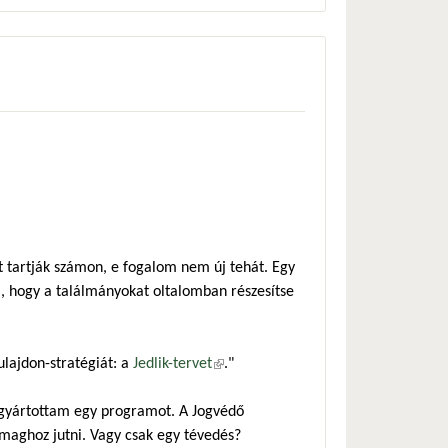
át tartják számon, e fogalom nem új tehát. Egy
ra, hogy a találmányokat oltalomban részesítse
lajdon-stratégiát: a
Jedlik-tervet
(külső hivatkozás)
."
gyártottam egy programot. A Jogvédő
nzmaghoz jutni. Vagy csak egy tévedés?