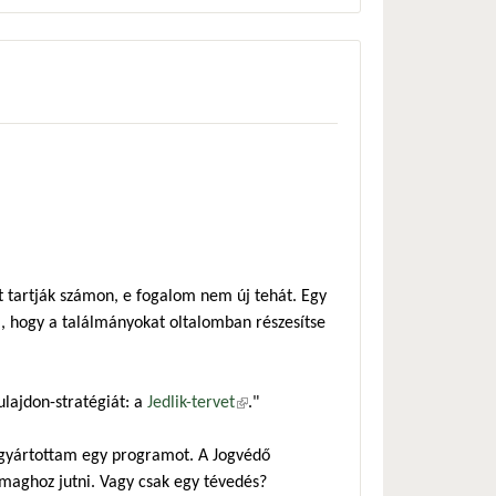
át tartják számon, e fogalom nem új tehát. Egy
ra, hogy a találmányokat oltalomban részesítse
lajdon-stratégiát: a
Jedlik-tervet
(külső hivatkozás)
."
gyártottam egy programot. A Jogvédő
nzmaghoz jutni. Vagy csak egy tévedés?