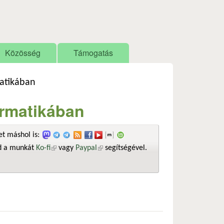
Közösség
Támogatás
matikában
formatikában
t máshol is:
sd a munkát
Ko-fi
(külső hivatkozás)
vagy
Paypal
(külső hivatkozás)
segítségével.