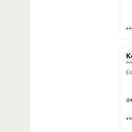
a h
K
Be
Ér
@#
a h