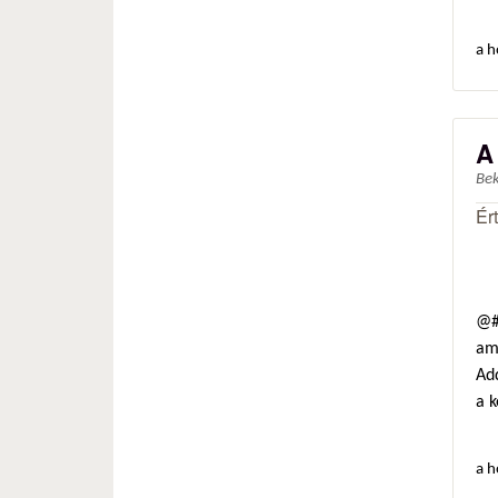
a h
A
Be
Ér
@#3
ami
Ad
a 
a h