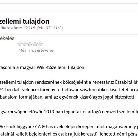
zellemi tulajdon
küldte
atime
-
2019. feb. 07. 11:21
tékelés:
Még nincs értékelve
vasom a a magyar Wiki-t:Szellemi tulajdon
szellemi tulajdon rendszerének bölcsőjeként a reneszánsz Észak-Itáli
4-ben kelt velencei törvény tett először szisztematikus kísérletet ar
badalom formájában, ami az egyénnek kizárólagos jogot biztosított.
gyarországon először 2013-ban fogadtak el átfogó nemzeti szellemitu
Wiki-nek higgyünk? A 80-as évek elején-közepén mint magánszemély 
atalnál kellett bejelenteni és csak rajtuk keresztül lehetett némi pé