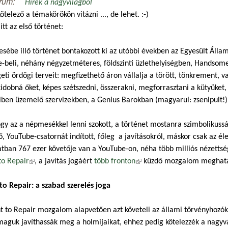
rum:
Hírek a nagyvilágból
telező a témakörökön vitázni ..., de lehet. :-)
itt az első történet:
ébe illő történet bontakozott ki az utóbbi években az Egyesült Áll
e-beli, néhány négyzetméteres, földszinti üzlethelyiségben, Handsome
eti ördögi terveit: megfizethető áron vállalja a törött, tönkrement, 
idobná őket, képes szétszedni, összerakni, megforrasztani a kütyüket
iben üzemelő szervizekben, a Genius Barokban (magyarul: zsenipult!) v
gy az a népmesékkel lenni szokott, a történet mostanra szimbolikuss
ő, YouTube-csatornát indított, főleg a javításokról, máskor csak az éle
atban 767 ezer követője van a YouTube-on, néha több milliós nézett
to Repair
(külső hivatkozás)
, a javítás jogáért
több fronton
(külső hivatkozás)
küzdő mozgalom meghatár
to Repair: a szabad szerelés joga
t to Repair mozgalom alapvetően azt követeli az állami törvényhozókt
aguk javíthassák meg a holmijaikat, ehhez pedig kötelezzék a nagyvá