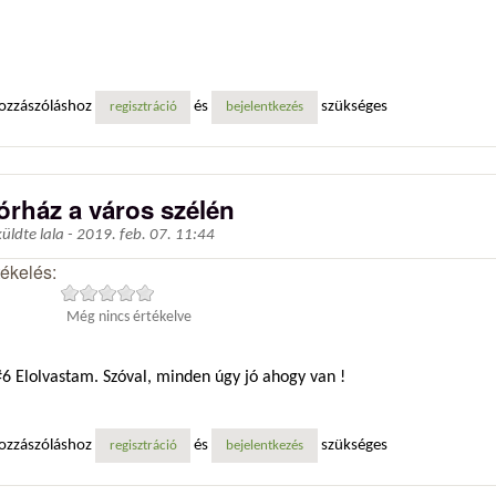
ozzászóláshoz
és
szükséges
regisztráció
bejelentkezés
órház a város szélén
küldte
lala
-
2019. feb. 07. 11:44
tékelés:
Még nincs értékelve
6 Elolvastam. Szóval, minden úgy jó ahogy van !
ozzászóláshoz
és
szükséges
regisztráció
bejelentkezés