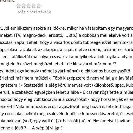
tékelés:
Még nincs értékelve
1 Jól emlékszem azokra az időkre, mikor ha vásároltam egy magyaror
méket, (TV, magnó-deck, erősítő, ... stb.) a doboban mellékelve volt a
csolási rajza. Lehet, hogy a vásárlók döntő többsége ezzel nem sokr
apcsolási rajzoknak az alapján, a saját, illetve rokoni, jó ismerősi kőr
elen: Találkoztál már olyan csavarral amelyiknek a kulcsnyílása olyan
 megfelelő erővel meghúzni lehet - de kicsavarni már nem !?
gy: Adott egy komoly (német gyártmányú) elektromos burgonyasütő - 
érletnél már nem működik. Több kisgépszerelő nem vállalja a javításá
néztem ! - Szétszedni is elég körülményes volt (különböző, spec. kul
erült, a szabályzó egységben lehet a hiba - 6 csavar rögzítette a mű
dolod hogy elég volt kicsavarni a csavarokat - hogy hozzáférjek és 
fenéket ! Valami mocskos erős ragasztóval még hozzá is lehetett rag
y roncsolás nélkül még csak véletlenül se lehessen kiszerelni, és eset
ulajnak van (volt) egy vadi új (2x használt) készüléke amelyet javítani
lenne a jövő ? ... A szép új világ ?