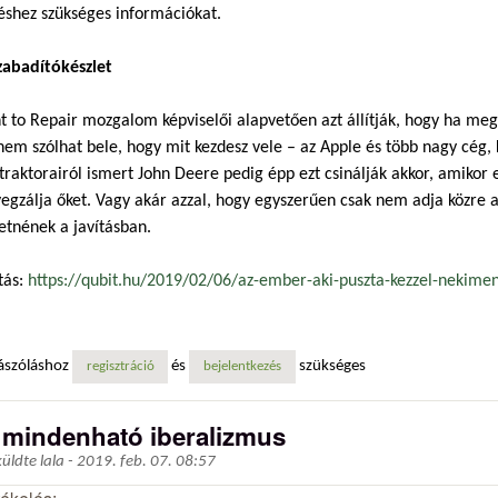
éshez szükséges információkat.
zabadítókészlet
t to Repair mozgalom képviselői alapvetően azt állítják, hogy ha megve
nem szólhat bele, hogy mit kezdesz vele – az Apple és több nagy cég, 
traktorairól ismert John Deere pedig épp ezt csinálják akkor, amikor e
egzálja őket. Vagy akár azzal, hogy egyszerűen csak nem adja közre 
etnének a javításban.
tás:
https://qubit.hu/2019/02/06/az-ember-aki-puszta-kezzel-nekimen
ászóláshoz
és
szükséges
regisztráció
bejelentkezés
 mindenható iberalizmus
küldte
lala
-
2019. feb. 07. 08:57