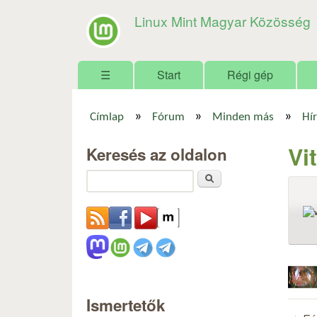
Linux Mint Magyar Közösség
Főmenü
☰
Start
Régi gép
»
»
»
Címlap
Fórum
Minden más
Hír
Jelenlegi hely
Vi
Keresés az oldalon
Keresés
Ismertetők