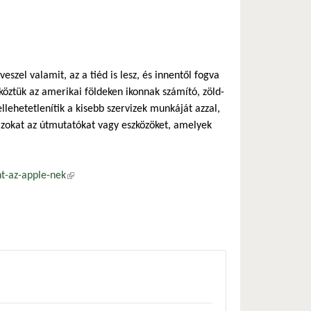
szel valamit, az a tiéd is lesz, és innentől fogva
köztük az amerikai földeken ikonnak számító, zöld-
llehetetlenítik a kisebb szervizek munkáját azzal,
azokat az útmutatókat vagy eszközöket, amelyek
t-az-apple-nek
(külső hivatkozás)