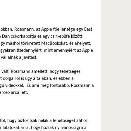
amokban: Rossmann, az Apple főellensége egy East
 Dan cukorkaboltja és egy csirkebüfé között
vagy máshol tönkretett MacBookokat, és ahelyett,
, gyakran tizedannyiért, mint amennyiért az Apple
állalnák a javítást.
á vált: Rossmann amellett, hogy tehetséges
t dolgairól is úgy általában, és ebben a
ségű videókkal. És ami még fontosabb: Rossmann a
ozó arca lett.
ól, hogy biztosítsák nekik a lehetőséget ahhoz,
llalatokat arra, hogy hozzák nyilvánosságra a