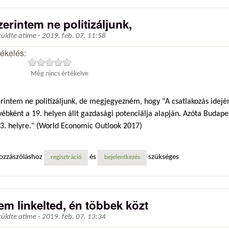
zerintem ne politizáljunk,
küldte
atime
-
2019. feb. 07. 11:58
tékelés:
Még nincs értékelve
erintem ne politizáljunk, de megjegyezném, hogy "A csatlakozás idej
ébként a 19. helyen állt gazdasági potenciálja alapján. Azóta Budape
23. helyre." (World Economic Outlook 2017)
ozzászóláshoz
és
szükséges
regisztráció
bejelentkezés
em linkelted, én többek közt
küldte
atime
-
2019. feb. 07. 13:34