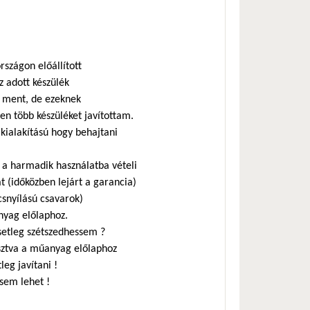
szágon előállított
z adott készülék
a ment, de ezeknek
ben több készüléket javítottam.
 kialakítású hogy behajtani
a harmadik használatba vételi
t (időközben lejárt a garancia)
csnyílású csavarok)
anyag előlaphoz.
esetleg szétszedhessem ?
asztva a műanyag előlaphoz
leg javítani !
 sem lehet !