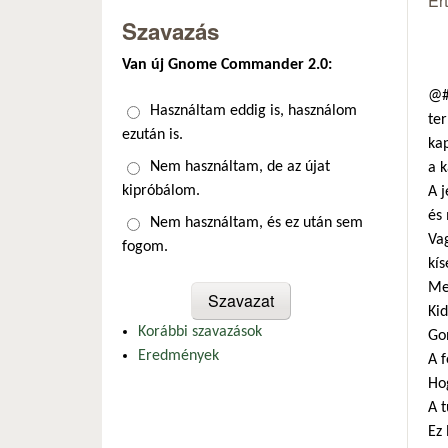
Ér
Szavazás
Van új Gnome Commander 2.0:
@#
Választások
Használtam eddig is, használom
ter
ezután is.
kap
Nem használtam, de az újat
a k
kipróbálom.
A j
és
Nem használtam, és ez után sem
Va
fogom.
kís
Meg
Kid
Korábbi szavazások
Gon
Eredmények
A 
Hog
A t
Ez 