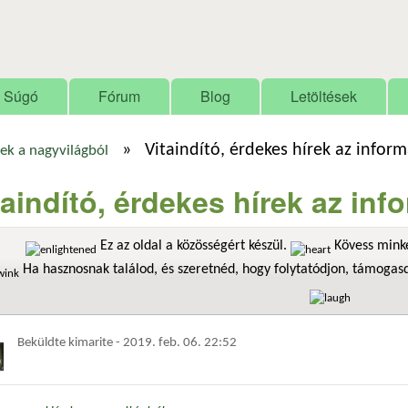
Ugrás a tartalomra
Súgó
Fórum
Blog
Letöltések
»
Vitaindító, érdekes hírek az infor
ek a nagyvilágból
taindító, érdekes hírek az in
Ez az oldal a közösségért készül.
Kövess minke
Ha hasznosnak találod, és szeretnéd, hogy folytatódjon, támoga
Beküldte
kimarite
-
2019. feb. 06. 22:52