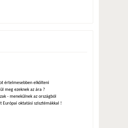
tot értelmesebben elkölteni
rül meg ezeknek az ára ?
ázak - menekülnek az országból
 Európai oktatási szisztémákkal !