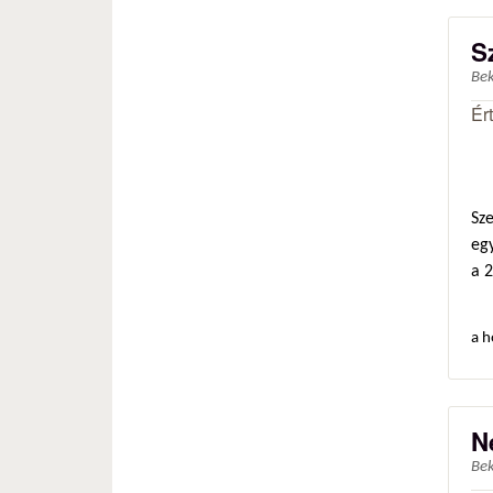
S
Be
Ér
Sz
egy
a 
a h
N
Be