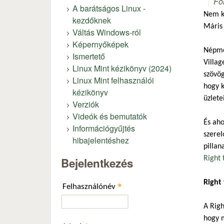
Fó
A barátságos Linux -
Nem kö
kezdőknek
Máris 
Váltás Windows-ról
Képernyőképek
Népmes
Ismertető
Villag
Linux Mint kézikönyv (2024)
szövög
Linux Mint felhasználói
hogy k
kézikönyv
üzlete
Verziók
Videók és bemutatók
És aho
Információgyűjtés
szerel
hibajelentéshez
pillan
Right 
Bejelentkezés
Right 
*
Felhasználónév
A Righ
hogy m