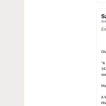
S
Be
Ér
Ol
"A 
147
sza
Ma
A 
Hiv