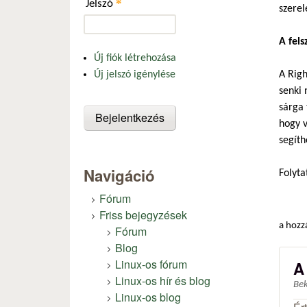
*
Jelszó
szerel
A fels
Új fiók létrehozása
A Righ
Új jelszó igénylése
senki 
sárga 
hogy v
segíth
Navigáció
Folyta
Fórum
Friss bejegyzések
a hozz
Fórum
Blog
Linux-os fórum
A
Linux-os hír és blog
Be
Linux-os blog