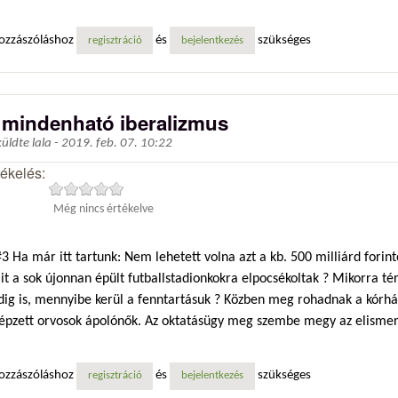
ozzászóláshoz
és
szükséges
regisztráció
bejelentkezés
 mindenható iberalizmus
küldte
lala
-
2019. feb. 07. 10:22
tékelés:
Még nincs értékelve
 Ha már itt tartunk: Nem lehetett volna azt a kb. 500 milliárd forin
t a sok újonnan épült futballstadionkokra elpocsékoltak ? Mikorra té
dig is, mennyibe kerül a fenntartásuk ? Közben meg rohadnak a kórh
képzett orvosok ápolónők. Az oktatásügy meg szembe megy az elismert
ozzászóláshoz
és
szükséges
regisztráció
bejelentkezés