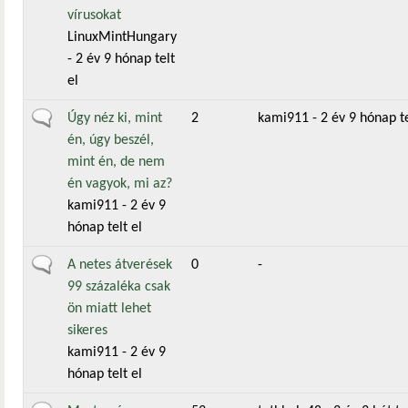
vírusokat
LinuxMintHungary
- 2 év 9 hónap telt
el
Általános téma
Úgy néz ki, mint
2
kami911
- 2 év 9 hónap te
én, úgy beszél,
mint én, de nem
én vagyok, mi az?
kami911
- 2 év 9
hónap telt el
Általános téma
A netes átverések
0
-
99 százaléka csak
ön miatt lehet
sikeres
kami911
- 2 év 9
hónap telt el