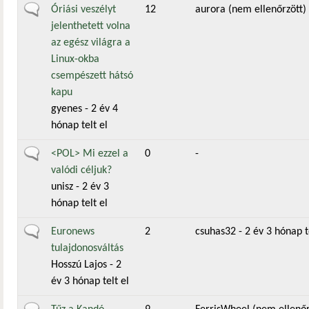
Általános téma
Óriási veszélyt
12
aurora (nem ellenőrzött)
jelenthetett volna
az egész világra a
Linux-okba
csempészett hátsó
kapu
gyenes
- 2 év 4
hónap telt el
Általános téma
<POL> Mi ezzel a
0
-
valódi céljuk?
unisz
- 2 év 3
hónap telt el
Általános téma
Euronews
2
csuhas32
- 2 év 3 hónap t
tulajdonosváltás
Hosszú Lajos
- 2
év 3 hónap telt el