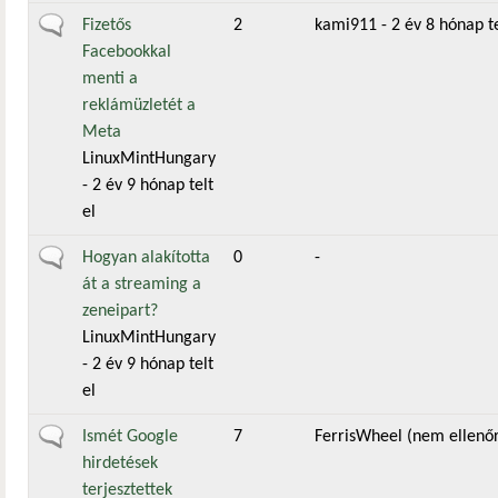
Általános téma
Fizetős
2
kami911
- 2 év 8 hónap te
Facebookkal
menti a
reklámüzletét a
Meta
LinuxMintHungary
- 2 év 9 hónap telt
el
Általános téma
Hogyan alakította
0
-
át a streaming a
zeneipart?
LinuxMintHungary
- 2 év 9 hónap telt
el
Általános téma
Ismét Google
7
FerrisWheel (nem ellenőr
hirdetések
terjesztettek