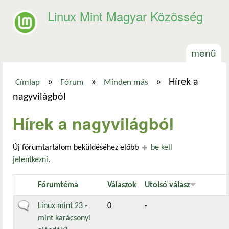
Ugrás a tartalomra
Linux Mint Magyar Közösség
menü
»
»
»
Hírek a
Címlap
Fórum
Minden más
Jelenlegi hely
nagyvilágból
Hírek a nagyvilágból
Új fórumtartalom beküldéséhez előbb
be kell
jelentkezni
.
Fórumtéma
Válaszok
Utolsó válasz
Általános téma
Linux mint 23 -
0
-
mint karácsonyi