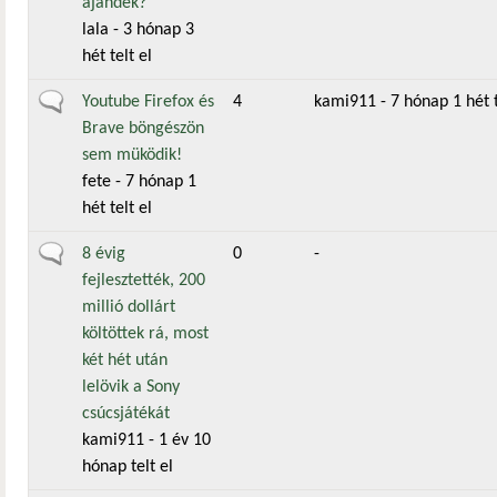
ajándék?
lala
- 3 hónap 3
hét telt el
Általános téma
Youtube Firefox és
4
kami911
- 7 hónap 1 hét t
Brave böngészön
sem müködik!
fete
- 7 hónap 1
hét telt el
Általános téma
8 évig
0
-
fejlesztették, 200
millió dollárt
költöttek rá, most
két hét után
lelövik a Sony
csúcsjátékát
kami911
- 1 év 10
hónap telt el