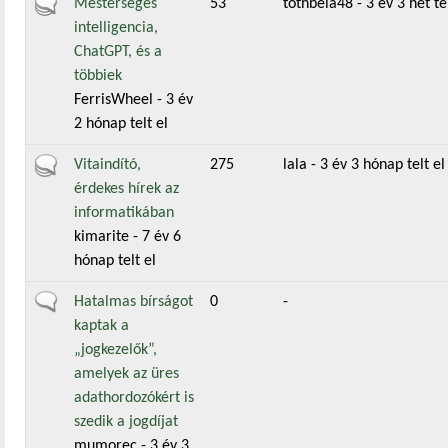
Aktív téma
Mesterséges
53
tothbela48
- 3 év 3 hét te
intelligencia,
ChatGPT, és a
többiek
FerrisWheel
- 3 év
2 hónap telt el
Aktív téma
Vitaindító,
275
lala
- 3 év 3 hónap telt el
érdekes hírek az
informatikában
kimarite
- 7 év 6
hónap telt el
Általános téma
Hatalmas bírságot
0
-
kaptak a
„jogkezelők”,
amelyek az üres
adathordozókért is
szedik a jogdíjat
mumorec
- 3 év 3