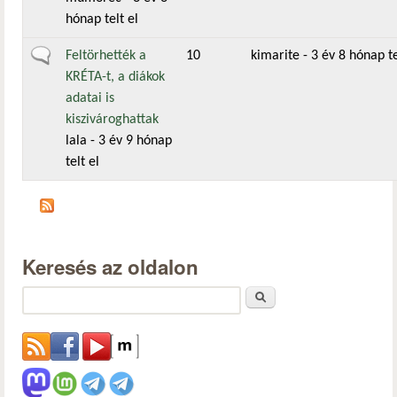
hónap telt el
Általános téma
Feltörhették a
10
kimarite
- 3 év 8 hónap te
KRÉTA-t, a diákok
adatai is
kiszivároghattak
lala
- 3 év 9 hónap
telt el
Keresés az oldalon
Keresés