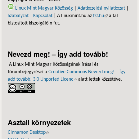
Linux Mint Magyar Közösség
|
Adatkezelési nyilatkozat
|
Szabályzat
|
Kapcsolat
| A linuxmint.hu az
fsf.hu
(külső hivatkozás)
által
biztosított kiszolgálóin fut.
Nevezd meg! – Így add tovább!
A Linux Mint Magyar Közösségének írásai és
fórumbejegyzései a
Creative Commons Nevezd meg! – Így
add tovább! 3.0 Unported Licenc
(külső hivatkozás)
alatt lettek közzétéve.
Asztali környezetek
Cinnamon Desktop
(külső hivatkozás)