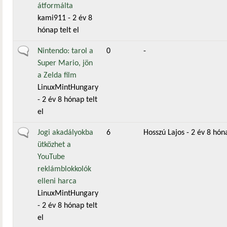
átformálta
kami911
- 2 év 8
hónap telt el
Általános téma
Nintendo: tarol a
0
-
Super Mario, jön
a Zelda film
LinuxMintHungary
- 2 év 8 hónap telt
el
Általános téma
Jogi akadályokba
6
Hosszú Lajos
- 2 év 8 hóna
ütközhet a
YouTube
reklámblokkolók
elleni harca
LinuxMintHungary
- 2 év 8 hónap telt
el