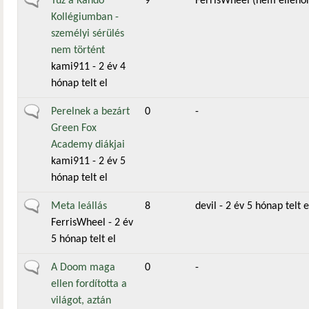
Általános téma
Tűz a Kandó
9
FerrisWheel (nem ellenőr
Kollégiumban -
személyi sérülés
nem történt
kami911
- 2 év 4
hónap telt el
Általános téma
Perelnek a bezárt
0
-
Green Fox
Academy diákjai
kami911
- 2 év 5
hónap telt el
Általános téma
Meta leállás
8
devil
- 2 év 5 hónap telt e
FerrisWheel
- 2 év
5 hónap telt el
Általános téma
A Doom maga
0
-
ellen fordította a
világot, aztán