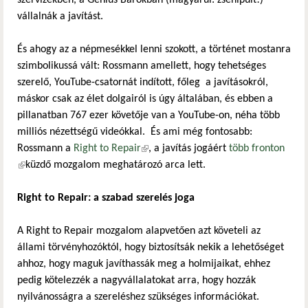
vállalnák a javítást.
És ahogy az a népmesékkel lenni szokott, a történet mostanra
szimbolikussá vált: Rossmann amellett, hogy tehetséges
szerelő, YouTube-csatornát indított, főleg a javításokról,
máskor csak az élet dolgairól is úgy általában, és ebben a
pillanatban 767 ezer követője van a YouTube-on, néha több
milliós nézettségű videókkal. És ami még fontosabb:
Rossmann a
Right to Repair
(külső hivatkozás)
, a javítás jogáért
több fronton
(külső hivatkozás)
küzdő mozgalom meghatározó arca lett.
Right to Repair: a szabad szerelés joga
A Right to Repair mozgalom alapvetően azt követeli az
állami törvényhozóktól, hogy biztosítsák nekik a lehetőséget
ahhoz, hogy maguk javíthassák meg a holmijaikat, ehhez
pedig kötelezzék a nagyvállalatokat arra, hogy hozzák
nyilvánosságra a szereléshez szükséges információkat.