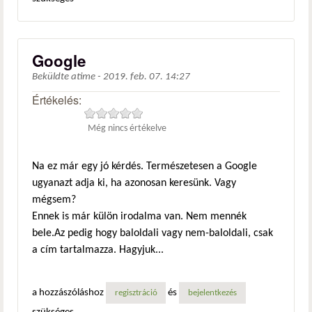
Google
Beküldte
atime
-
2019. feb. 07. 14:27
Értékelés:
Még nincs értékelve
Na ez már egy jó kérdés. Természetesen a Google
ugyanazt adja ki, ha azonosan keresünk. Vagy
mégsem?
Ennek is már külön irodalma van. Nem mennék
bele.Az pedig hogy baloldali vagy nem-baloldali, csak
a cím tartalmazza. Hagyjuk...
a hozzászóláshoz
és
regisztráció
bejelentkezés