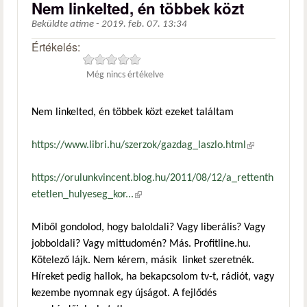
Nem linkelted, én többek közt
Beküldte
atime
-
2019. feb. 07. 13:34
Értékelés:
Még nincs értékelve
Nem linkelted, én többek közt ezeket találtam
https://www.libri.hu/szerzok/gazdag_laszlo.html
(külső
hivatkozás)
https://orulunkvincent.blog.hu/2011/08/12/a_rettenth
etetlen_hulyeseg_kor...
(külső hivatkozás)
Miből gondolod, hogy baloldali? Vagy liberális? Vagy
jobboldali? Vagy mittudomén? Más. Profitline.hu.
Kötelező lájk. Nem kérem, másik linket szeretnék.
Híreket pedig hallok, ha bekapcsolom tv-t, rádiót, vagy
kezembe nyomnak egy újságot. A fejlődés