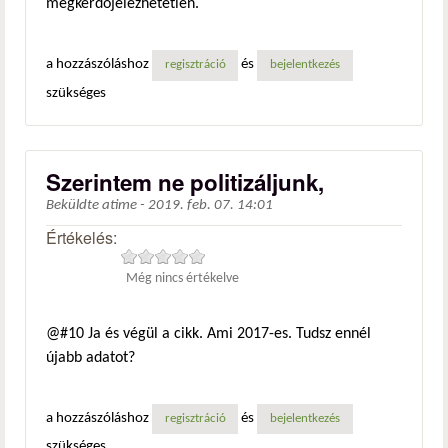
megkérdőjelezhetetlen.
a hozzászóláshoz
és
regisztráció
bejelentkezés
szükséges
Szerintem ne politizáljunk,
Beküldte
atime
-
2019. feb. 07. 14:01
Értékelés:
Még nincs értékelve
@#10 Ja és végül a cikk. Ami 2017-es. Tudsz ennél
újabb adatot?
a hozzászóláshoz
és
regisztráció
bejelentkezés
szükséges