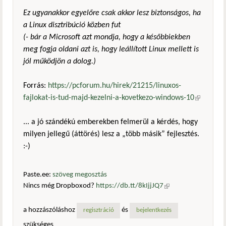
Ez ugyanakkor egyelőre csak akkor lesz biztonságos, ha
a Linux disztribúció közben fut
(- bár a Microsoft azt mondja, hogy a későbbiekben
meg fogja oldani azt is, hogy leállított Linux mellett is
jól működjön a dolog.)
Forrás:
https://pcforum.hu/hirek/21215/linuxos-
fajlokat-is-tud-majd-kezelni-a-kovetkezo-windows-10
(külső
hivatkozá
... a jó szándékú emberekben felmerül a kérdés, hogy
milyen jellegű (áttörés) lesz a „több másik” fejlesztés.
:-)
Paste.ee:
szöveg megosztás
Nincs még Dropboxod?
https://db.tt/8kIjjJQ7
(külső
hivatkozás)
a hozzászóláshoz
és
regisztráció
bejelentkezés
szükséges