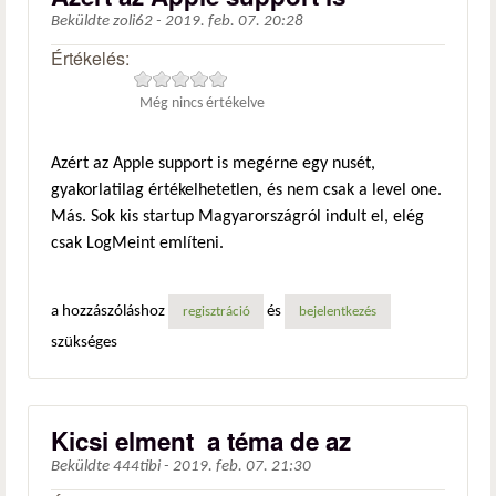
Beküldte
zoli62
-
2019. feb. 07. 20:28
Értékelés:
Még nincs értékelve
Azért az Apple support is megérne egy nusét,
gyakorlatilag értékelhetetlen, és nem csak a level one.
Más. Sok kis startup Magyarországról indult el, elég
csak LogMeint említeni.
a hozzászóláshoz
és
regisztráció
bejelentkezés
szükséges
Kicsi elment a téma de az
Beküldte
444tibi
-
2019. feb. 07. 21:30