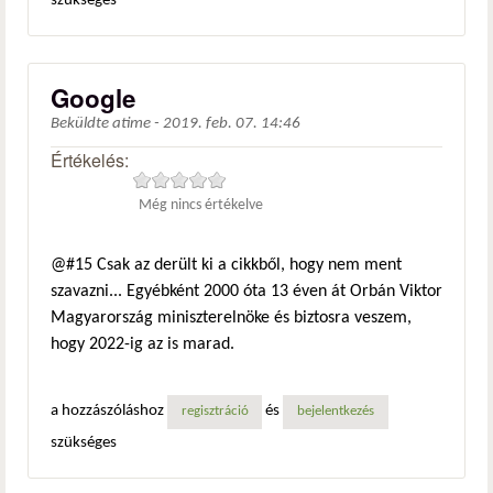
szükséges
Google
Beküldte
atime
-
2019. feb. 07. 14:46
Értékelés:
Még nincs értékelve
@#15 Csak az derült ki a cikkből, hogy nem ment
szavazni... Egyébként 2000 óta 13 éven át Orbán Viktor
Magyarország miniszterelnöke és biztosra veszem,
hogy 2022-ig az is marad.
a hozzászóláshoz
és
regisztráció
bejelentkezés
szükséges