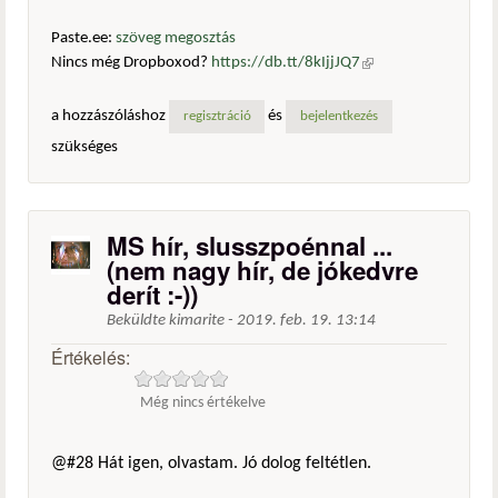
Paste.ee:
szöveg megosztás
Nincs még Dropboxod?
https://db.tt/8kIjjJQ7
(külső
hivatkozás)
a hozzászóláshoz
és
regisztráció
bejelentkezés
szükséges
MS hír, slusszpoénnal ...
(nem nagy hír, de jókedvre
derít :-))
Beküldte
kimarite
-
2019. feb. 19. 13:14
Értékelés:
Még nincs értékelve
@#28 Hát igen, olvastam. Jó dolog feltétlen.