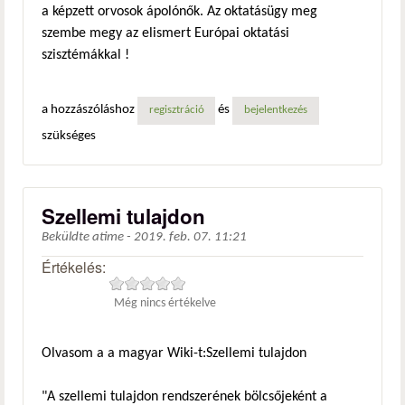
a képzett orvosok ápolónők. Az oktatásügy meg
szembe megy az elismert Európai oktatási
szisztémákkal !
a hozzászóláshoz
és
regisztráció
bejelentkezés
szükséges
Szellemi tulajdon
Beküldte
atime
-
2019. feb. 07. 11:21
Értékelés:
Még nincs értékelve
Olvasom a a magyar Wiki-t:Szellemi tulajdon
"A szellemi tulajdon rendszerének bölcsőjeként a