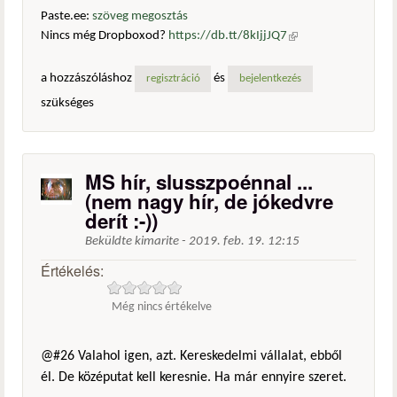
Paste.ee:
szöveg megosztás
Nincs még Dropboxod?
https://db.tt/8kIjjJQ7
(külső
hivatkozás)
a hozzászóláshoz
és
regisztráció
bejelentkezés
szükséges
MS hír, slusszpoénnal ...
(nem nagy hír, de jókedvre
derít :-))
Beküldte
kimarite
-
2019. feb. 19. 12:15
Értékelés:
Még nincs értékelve
@#26 Valahol igen, azt. Kereskedelmi vállalat, ebből
él. De középutat kell keresnie. Ha már ennyire szeret.