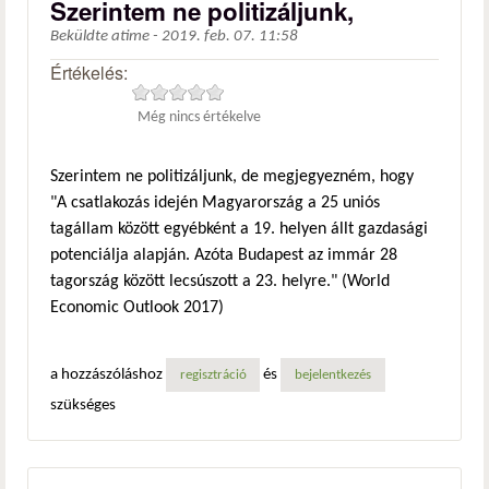
Szerintem ne politizáljunk,
Beküldte
atime
-
2019. feb. 07. 11:58
Értékelés:
Még nincs értékelve
Szerintem ne politizáljunk, de megjegyezném, hogy
"A csatlakozás idején Magyarország a 25 uniós
tagállam között egyébként a 19. helyen állt gazdasági
potenciálja alapján. Azóta Budapest az immár 28
tagország között lecsúszott a 23. helyre." (World
Economic Outlook 2017)
a hozzászóláshoz
és
regisztráció
bejelentkezés
szükséges