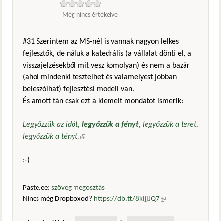
Még nincs értékelve
#31
Szerintem az MS-nél is vannak nagyon lelkes
fejlesztők, de náluk a katedrális (a vállalat dönti el, a
visszajelzésekből mit vesz komolyan) és nem a bazár
(ahol mindenki tesztelhet és valamelyest jobban
beleszólhat) fejlesztési modell van.
És amott tán csak ezt a kiemelt mondatot ismerik:
Legyőzzük az időt,
legyőzzük a fényt
, legyőzzük a teret,
legyőzzük a tényt.
(külső hivatkozás)
;-)
Paste.ee:
szöveg megosztás
Nincs még Dropboxod?
https://db.tt/8kIjjJQ7
(külső
hivatkozás)