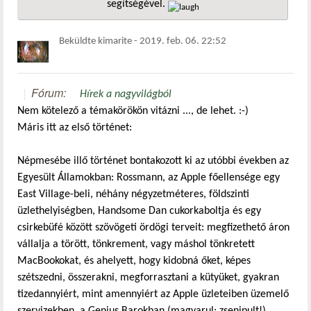
segítségével.
hivatkozá
Beküldte
kimarite
-
2019. feb. 06. 22:52
Fórum:
Hírek a nagyvilágból
Nem kötelező a témakörökön vitázni ..., de lehet. :-)
Máris itt az első történet:
Népmesébe illő történet bontakozott ki az utóbbi években az
Egyesült Államokban: Rossmann, az Apple főellensége egy
East Village-beli, néhány négyzetméteres, földszinti
üzlethelyiségben, Handsome Dan cukorkaboltja és egy
csirkebüfé között szövögeti ördögi terveit: megfizethető áron
vállalja a törött, tönkrement, vagy máshol tönkretett
MacBookokat, és ahelyett, hogy kidobná őket, képes
szétszedni, összerakni, megforrasztani a kütyüket, gyakran
tizedannyiért, mint amennyiért az Apple üzleteiben üzemelő
szervizekben, a Genius Barokban (magyarul: zsenipult!)