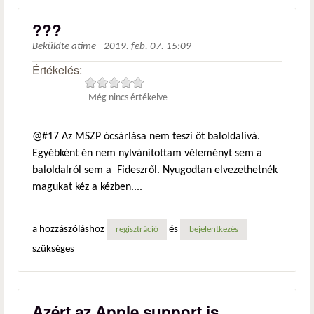
???
Beküldte
atime
-
2019. feb. 07. 15:09
Értékelés:
Még nincs értékelve
@#17 Az MSZP ócsárlása nem teszi öt baloldalivá.
Egyébként én nem nylvánitottam véleményt sem a
baloldalról sem a Fideszről. Nyugodtan elvezethetnék
magukat kéz a kézben....
a hozzászóláshoz
és
regisztráció
bejelentkezés
szükséges
Azért az Apple support is