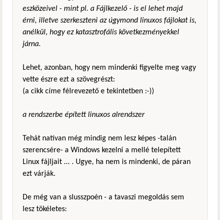
eszközeivel - mint pl. a Fájlkezelő - is el lehet majd
érni, illetve szerkeszteni az úgymond linuxos fájlokat is,
anélkül, hogy ez katasztrofális következményekkel
járna.
Lehet, azonban, hogy nem mindenki figyelte meg vagy
vette észre ezt a szövegrészt:
(a cikk címe félrevezető e tekintetben :-))
a rendszerbe épített linuxos alrendszer
Tehát natívan még mindig nem lesz képes -talán
szerencsére- a Windows kezelni a mellé telepített
Linux fájljait ... . Ugye, ha nem is mindenki, de páran
ezt várják.
De még van a slusszpoén - a tavaszi megoldás sem
lesz tökéletes: