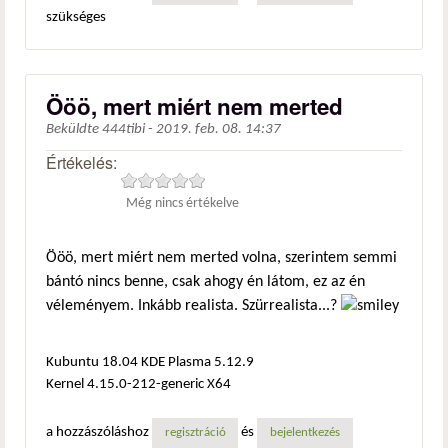
szükséges
Ööö, mert miért nem merted
Beküldte
444tibi
-
2019. feb. 08. 14:37
Értékelés:
Még nincs értékelve
Ööö, mert miért nem merted volna, szerintem semmi
bántó nincs benne, csak ahogy én látom, ez az én
véleményem. Inkább realista. Szürrealista...?
Kubuntu 18.04 KDE Plasma 5.12.9
Kernel 4.15.0-212-generic X64
a hozzászóláshoz
és
regisztráció
bejelentkezés