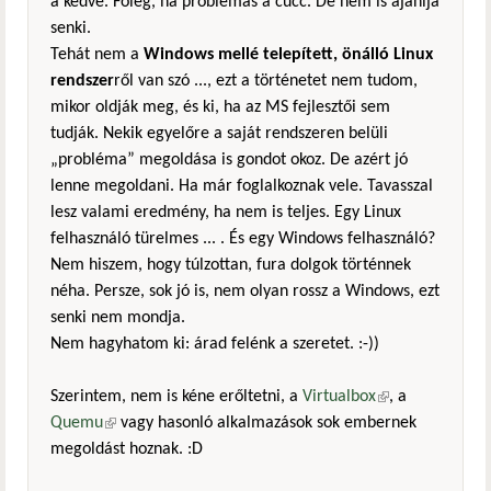
a kedve. Főleg, ha problémás a cucc. De nem is ajánlja
senki.
Tehát nem a
Windows mellé telepített, önálló Linux
rendszer
ről van szó ..., ezt a történetet nem tudom,
mikor oldják meg, és ki, ha az MS fejlesztői sem
tudják. Nekik egyelőre a saját rendszeren belüli
„probléma” megoldása is gondot okoz. De azért jó
lenne megoldani. Ha már foglalkoznak vele. Tavasszal
lesz valami eredmény, ha nem is teljes. Egy Linux
felhasználó türelmes ... . És egy Windows felhasználó?
Nem hiszem, hogy túlzottan, fura dolgok történnek
néha. Persze, sok jó is, nem olyan rossz a Windows, ezt
senki nem mondja.
Nem hagyhatom ki: árad felénk a szeretet. :-))
Szerintem, nem is kéne erőltetni, a
Virtualbox
(külső
, a
Quemu
(külső hivatkozás)
vagy hasonló alkalmazások sok embernek
hivatkozás)
megoldást hoznak. :D