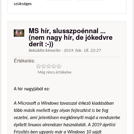
szükséges
MS hír, slusszpoénnal ...
(nem nagy hír, de jókedvre
derít :-))
Beküldte
kimarite
-
2019. feb. 18. 22:27
Értékelés:
Még nincs értékelve
A hír nagyjából ez:
A Microsoft a Windows tavasszal érkező kiadásában
több másik mellett egy olyan fejlesztést is be fog
vezetni, ami jelentősen megkönnyíti majd a rendszerbe
épített linuxos alrendszer használatát. A 2019 áprilisi
Frissítés-ben ugyanis már a Windows 10 saját