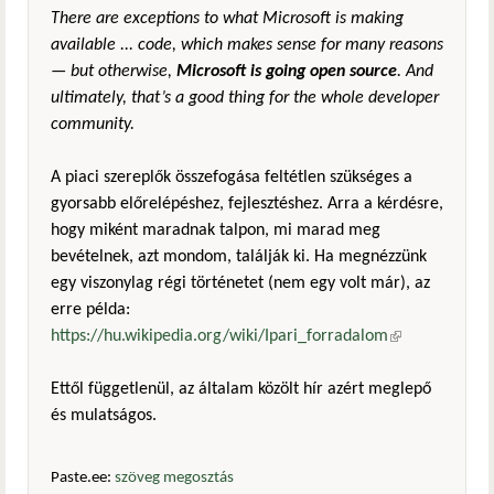
There are exceptions to what Microsoft is making
available ... code, which makes sense for many reasons
— but otherwise,
Microsoft is going open source
. And
ultimately, that’s a good thing for the whole developer
community.
A piaci szereplők összefogása feltétlen szükséges a
gyorsabb előrelépéshez, fejlesztéshez. Arra a kérdésre,
hogy miként maradnak talpon, mi marad meg
bevételnek, azt mondom, találják ki. Ha megnézzünk
egy viszonylag régi történetet (nem egy volt már), az
erre példa:
https://hu.wikipedia.org/wiki/Ipari_forradalom
(külső
hivatkozás)
Ettől függetlenül, az általam közölt hír azért meglepő
és mulatságos.
Paste.ee:
szöveg megosztás