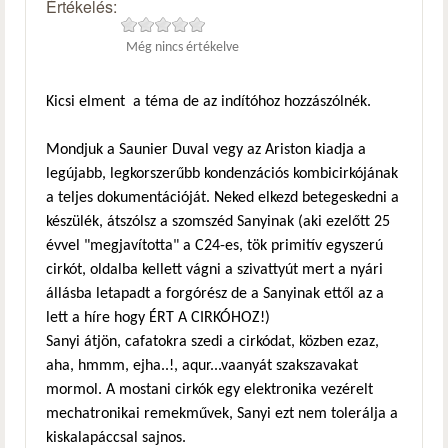
Értékelés:
Még nincs értékelve
Kicsi elment a téma de az indítóhoz hozzászólnék.
Mondjuk a Saunier Duval vegy az Ariston kiadja a
legújabb, legkorszerűbb kondenzációs kombicirkójának
a teljes dokumentációját. Neked elkezd betegeskedni a
készülék, átszólsz a szomszéd Sanyinak (aki ezelőtt 25
évvel "megjavította" a C24-es, tök primitív egyszerú
cirkót, oldalba kellett vágni a szivattyút mert a nyári
állásba letapadt a forgórész de a Sanyinak ettől az a
lett a híre hogy ÉRT A CIRKÓHOZ!)
Sanyi átjön, cafatokra szedi a cirkódat, közben ezaz,
aha, hmmm, ejha..!, aqur...vaanyát szakszavakat
mormol. A mostani cirkók egy elektronika vezérelt
mechatronikai remekművek, Sanyi ezt nem tolerálja a
kiskalapáccsal sajnos.