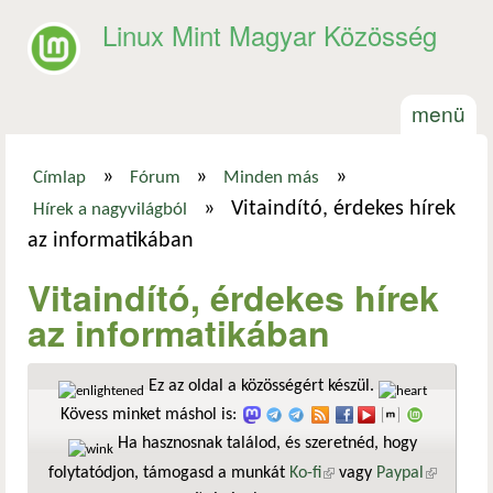
Ugrás a tartalomra
Linux Mint Magyar Közösség
menü
»
»
»
Címlap
Fórum
Minden más
Jelenlegi hely
»
Vitaindító, érdekes hírek
Hírek a nagyvilágból
az informatikában
Vitaindító, érdekes hírek
az informatikában
Ez az oldal a közösségért készül.
Kövess minket máshol is:
Ha hasznosnak találod, és szeretnéd, hogy
folytatódjon, támogasd a munkát
Ko-fi
(külső hivatkozás)
vagy
Paypal
(külső