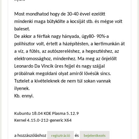
Most mondhatod hogy de 30-40 évvel ezelőtt
mindenki maga bütykölte a kocsiját stb. és mégse volt
baleset.
De akkor a férfiak nagy hányada, úgy80- 90%-a
polihisztor volt, értett a házépítésten, a kertimunkán át
a víz, a fűtés, az autószereléshez, a hegesztéshez, az
elektromossághoz, mindenhez. Ma meg az önjelölt
Leonardo Da Vincik üres fejjel és nagy szájjal
próbálnak megoldani olyat amiről lövésük sincs.
Tsztelet a kivételeknek de nem túl sokan vannak
ilyenek.
Kb. ennyi.
Kubuntu 18.04 KDE Plasma 5.12.9
Kernel 4.15.0-212-generic X64
a hozzászóláshoz
és
regisztráció
bejelentkezés