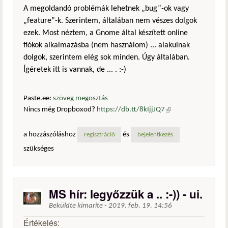
A megoldandó problémák lehetnek „bug”-ok vagy
„feature”-k. Szerintem, általában nem vészes dolgok
ezek. Most néztem, a Gnome által készített online
fiókok alkalmazásba (nem használom) ... alakulnak
dolgok, szerintem elég sok minden. Úgy általában.
Ígéretek itt is vannak, de ... . :-)
Paste.ee:
szöveg megosztás
Nincs még Dropboxod?
https://db.tt/8kIjjJQ7
(külső
hivatkozás)
a hozzászóláshoz
és
regisztráció
bejelentkezés
szükséges
MS hír: legyőzzük a .. :-)) - ui.
Beküldte
kimarite
-
2019. feb. 19. 14:56
Értékelés: