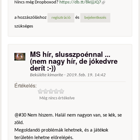
Nincs még Dropboxod?
https://db.tt/8kIjjJQ7
(külső
hivatkozás)
a hozzászóláshoz
és
regisztráció
bejelentkezés
szükséges
MS hír, slusszpoénnal ...
(nem nagy hír, de jókedvre
derít :-))
Beküldte
kimarite
-
2019. feb. 19. 14:42
Értékelés:
Még nincs értékelve
@#30 Nem hiszem. Halál nem nagyon van, se kék, se
zöld.
Megoldandó problémák lehetnek, és a játékok
területén lehetne előrelépés.