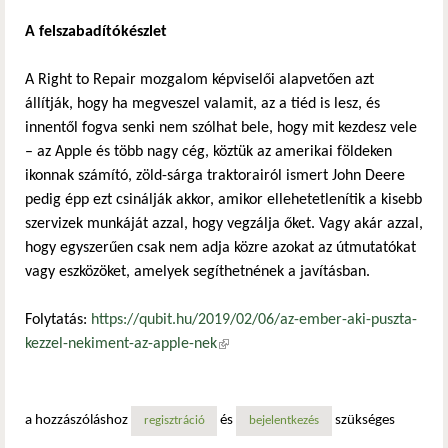
A felszabadítókészlet
A Right to Repair mozgalom képviselői alapvetően azt
állítják, hogy ha megveszel valamit, az a tiéd is lesz, és
innentől fogva senki nem szólhat bele, hogy mit kezdesz vele
– az Apple és több nagy cég, köztük az amerikai földeken
ikonnak számító, zöld-sárga traktorairól ismert John Deere
pedig épp ezt csinálják akkor, amikor ellehetetlenítik a kisebb
szervizek munkáját azzal, hogy vegzálja őket. Vagy akár azzal,
hogy egyszerűen csak nem adja közre azokat az útmutatókat
vagy eszközöket, amelyek segíthetnének a javításban.
Folytatás:
https://qubit.hu/2019/02/06/az-ember-aki-puszta-
kezzel-nekiment-az-apple-nek
(külső hivatkozás)
a hozzászóláshoz
és
szükséges
regisztráció
bejelentkezés