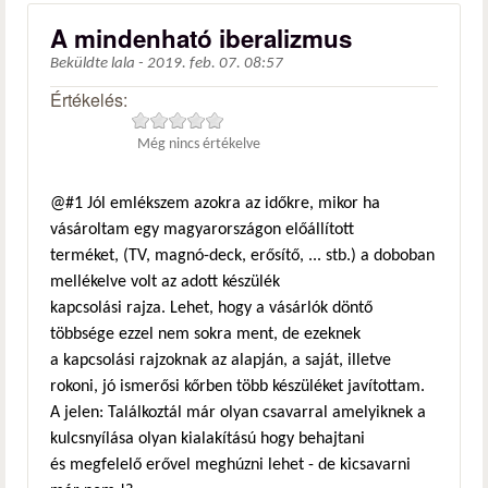
A mindenható iberalizmus
Beküldte
lala
-
2019. feb. 07. 08:57
Értékelés:
Még nincs értékelve
@#1 Jól emlékszem azokra az időkre, mikor ha
vásároltam egy magyarországon előállított
terméket, (TV, magnó-deck, erősítő, ... stb.) a doboban
mellékelve volt az adott készülék
kapcsolási rajza. Lehet, hogy a vásárlók döntő
többsége ezzel nem sokra ment, de ezeknek
a kapcsolási rajzoknak az alapján, a saját, illetve
rokoni, jó ismerősi kőrben több készüléket javítottam.
A jelen: Találkoztál már olyan csavarral amelyiknek a
kulcsnyílása olyan kialakítású hogy behajtani
és megfelelő erővel meghúzni lehet - de kicsavarni