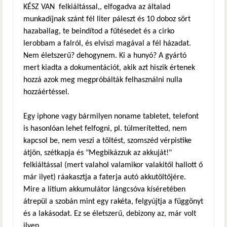
KÉSZ VAN felkiáltással,, elfogadva az általad
munkadíjnak szánt fél liter páleszt és 10 doboz sört
hazaballag, te beindítod a fűtésedet és a cirko
lerobbam a falról, és elviszi magával a fél házadat.
Nem életszerű? dehogynem. Ki a hunyó? A gyártó
mert kiadta a dokumentációt, akik azt hiszik értenek
hozzá azok meg megpróbálták felhasználni nulla
hozzáértéssel.
Egy iphone vagy bármilyen noname tabletet, telefont
is hasonlóan lehet felfogni, pl. túlmerítetted, nem
kapcsol be, nem veszi a töltést, szomszéd vérpistike
átjön, szétkapja és "Megbikázzuk az akkuját!"
felkiáltással (mert valahol valamikor valakitől hallott ő
már ilyet) ráakasztja a faterja autó akkutöltőjére.
Mire a litium akkumulátor lángcsóva kíséretében
átrepül a szobán mint egy rakéta, felgyújtja a függönyt
és a lakásodat. Ez se életszerű, debizony az, már volt
ilyen.