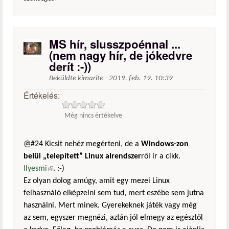
MS hír, slusszpoénnal ...
(nem nagy hír, de jókedvre
derít :-))
Beküldte
kimarite
-
2019. feb. 19. 10:39
Értékelés:
Még nincs értékelve
@#24 Kicsit nehéz megérteni, de a
Windows-zon
belül „telepített” Linux alrendszer
ről ír a cikk.
Ilyesmi
(külső hivatkozás)
. :-)
Ez olyan dolog amúgy, amit egy mezei Linux
felhasználó elképzelni sem tud, mert eszébe sem jutna
használni. Mert minek. Gyerekeknek játék vagy még
az sem, egyszer megnézi, aztán jól elmegy az egésztől