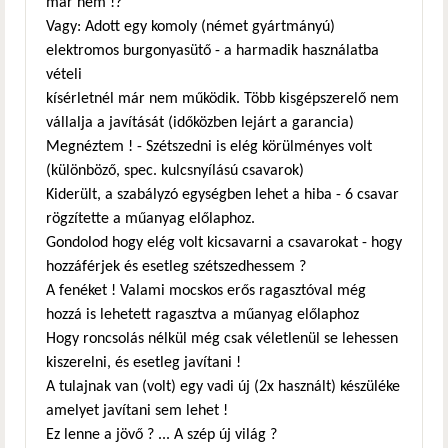
már nem !?
Vagy: Adott egy komoly (német gyártmányú)
elektromos burgonyasütő - a harmadik használatba
vételi
kísérletnél már nem működik. Több kisgépszerelő nem
vállalja a javítását (időközben lejárt a garancia)
Megnéztem ! - Szétszedni is elég körülményes volt
(különböző, spec. kulcsnyílású csavarok)
Kiderült, a szabályzó egységben lehet a hiba - 6 csavar
rögzítette a műanyag előlaphoz.
Gondolod hogy elég volt kicsavarni a csavarokat - hogy
hozzáférjek és esetleg szétszedhessem ?
A fenéket ! Valami mocskos erős ragasztóval még
hozzá is lehetett ragasztva a műanyag előlaphoz
Hogy roncsolás nélkül még csak véletlenül se lehessen
kiszerelni, és esetleg javítani !
A tulajnak van (volt) egy vadi új (2x használt) készüléke
amelyet javítani sem lehet !
Ez lenne a jövő ? ... A szép új világ ?