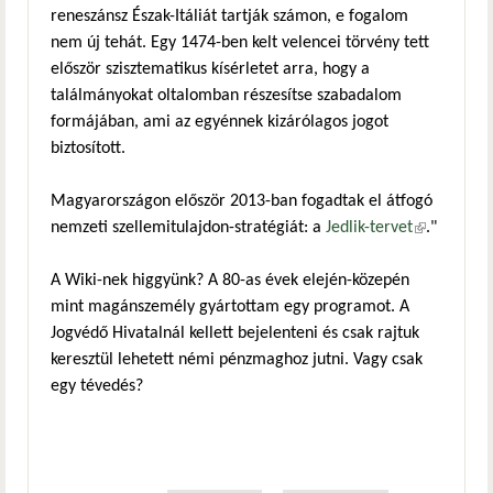
reneszánsz Észak-Itáliát tartják számon, e fogalom
nem új tehát. Egy 1474-ben kelt velencei törvény tett
először szisztematikus kísérletet arra, hogy a
találmányokat oltalomban részesítse szabadalom
formájában, ami az egyénnek kizárólagos jogot
biztosított.
Magyarországon először 2013-ban fogadtak el átfogó
nemzeti szellemitulajdon-stratégiát: a
Jedlik-tervet
(külső
."
hivatkozás)
A Wiki-nek higgyünk? A 80-as évek elején-közepén
mint magánszemély gyártottam egy programot. A
Jogvédő Hivatalnál kellett bejelenteni és csak rajtuk
keresztül lehetett némi pénzmaghoz jutni. Vagy csak
egy tévedés?