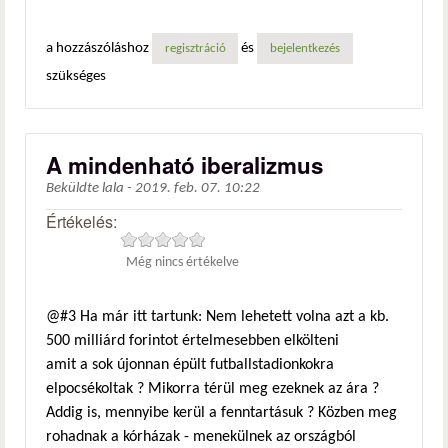
a hozzászóláshoz
és
regisztráció
bejelentkezés
szükséges
A mindenható iberalizmus
Beküldte
lala
-
2019. feb. 07. 10:22
Értékelés:
Még nincs értékelve
@#3 Ha már itt tartunk: Nem lehetett volna azt a kb.
500 milliárd forintot értelmesebben elkölteni
amit a sok újonnan épült futballstadionkokra
elpocsékoltak ? Mikorra térül meg ezeknek az ára ?
Addig is, mennyibe kerül a fenntartásuk ? Közben meg
rohadnak a kórházak - menekülnek az országból