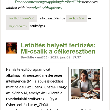
Facebook
messenger
app
böngésző
beállítás
személyes
adatok védelme
privát szféra
privacy
a hozzászóláshoz
és
további információ
facebook böngésző beállítása tartalommal kapcsolatosan
regisztráció
szükséges
bejelentkezés
Letöltés helyett fertőzés:
MI-csalik a célkeresztben
Beküldte
kami911
-
2025. jún. 02. 19:37
Hamis telepítőprogramokat
alkalmaznak népszerű mesterséges
intelligencia (MI) alapú eszközökhöz,
mint például az OpenAI ChatGPT vagy
az InVideo AI, amelyekkel különféle
rosszindulatú szoftverek — így a
CyberLock és Lucky_Gh0$t