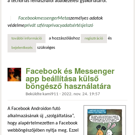
a techóriás felhasználói adatkezelési gyakorlatáról.
Facebook
messenger
Meta
személyes adatok
védelme
privát szféra
privacy
adatsértés
jelszó
a hozzászóláshoz
és
további információ
írország 91 millió eurós bírságot szabott ki a metára a jels
regisztráció
szükséges
bejelentkezés
Facebook és Messenger
app beállítása külső
böngésző használatára
Beküldte
kami911
-
2022. nov. 24. 19:57
A Facebook Androidon futó
alkalmazásának új „szolgáltatása”,
hogy alapértelmezetten a Facebook
webböngészőjében nyitja meg. Ezzel