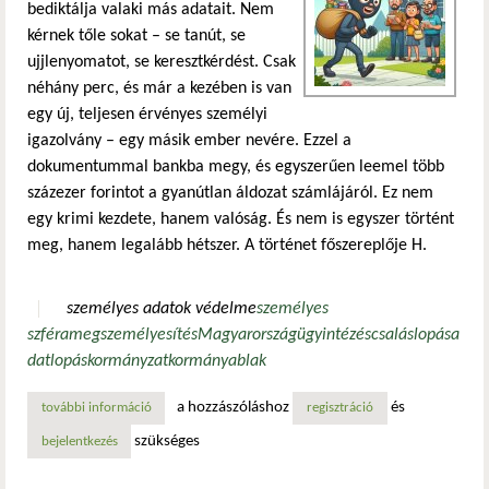
bediktálja valaki más adatait. Nem
kérnek tőle sokat – se tanút, se
ujjlenyomatot, se keresztkérdést. Csak
néhány perc, és már a kezében is van
egy új, teljesen érvényes személyi
igazolvány – egy másik ember nevére. Ezzel a
dokumentummal bankba megy, és egyszerűen leemel több
százezer forintot a gyanútlan áldozat számlájáról. Ez nem
egy krimi kezdete, hanem valóság. És nem is egyszer történt
meg, hanem legalább hétszer. A történet főszereplője H.
személyes adatok védelme
személyes
szféra
megszemélyesítés
Magyarország
ügyintézés
csalás
lopás
a
datlopás
kormányzat
kormányablak
a hozzászóláshoz
és
további információ
kifosztva a rendszer résein át – h. anita esete és az állami
regisztráció
szükséges
bejelentkezés