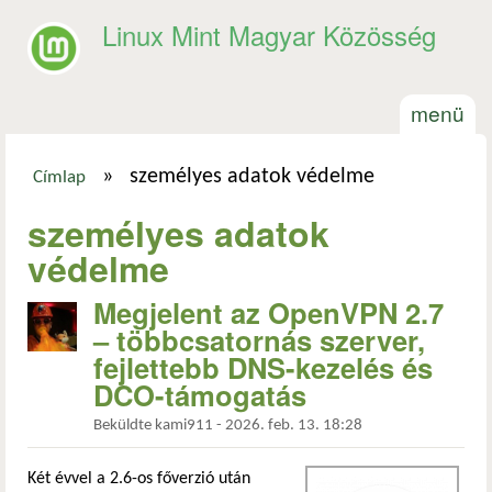
Ugrás a tartalomra
Linux Mint Magyar Közösség
menü
»
személyes adatok védelme
Címlap
Jelenlegi hely
személyes adatok
védelme
Megjelent az OpenVPN 2.7
– többcsatornás szerver,
fejlettebb DNS-kezelés és
DCO-támogatás
Beküldte
kami911
-
2026. feb. 13. 18:28
Két évvel a 2.6-os főverzió után