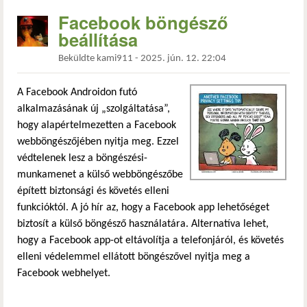
Facebook böngésző
beállítása
Beküldte
kami911
-
2025. jún. 12. 22:04
A Facebook Androidon futó
alkalmazásának új „szolgáltatása”,
hogy alapértelmezetten a Facebook
webböngészőjében nyitja meg. Ezzel
védtelenek lesz a böngészési-
munkamenet a külső webböngészőbe
épített biztonsági és követés elleni
funkcióktól. A jó hír az, hogy a Facebook app lehetőséget
biztosít a külső böngésző használatára. Alternatíva lehet,
hogy a Facebook app-ot eltávolítja a telefonjáról, és követés
elleni védelemmel ellátott böngészővel nyitja meg a
Facebook webhelyet.