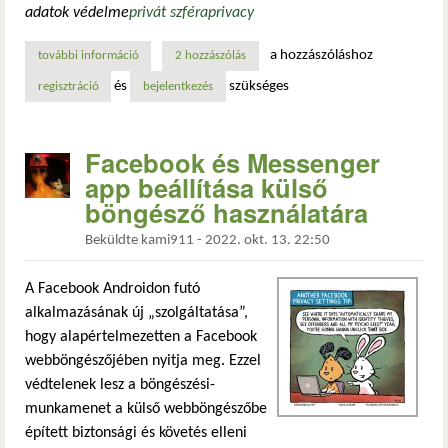
adatok védelme
privát szféra
privacy
a hozzászóláshoz
további információ
facebook és messenger app beállítása külső böngésző hasz
2 hozzászólás
és
szükséges
regisztráció
bejelentkezés
Facebook és Messenger
app beállítása külső
böngésző használatára
Beküldte
kami911
-
2022. okt. 13. 22:50
A Facebook Androidon futó
alkalmazásának új „szolgáltatása”,
hogy alapértelmezetten a Facebook
webböngészőjében nyitja meg. Ezzel
védtelenek lesz a böngészési-
munkamenet a külső webböngészőbe
épített biztonsági és követés elleni