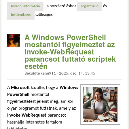
a hozzászóláshoz
és
további információ
megjelent az openvpn 2.7 – többcsatornás szerver, fejlett
regisztráció
szükséges
bejelentkezés
A Windows PowerShell
mostantól figyelmeztet az
Invoke-WebRequest
parancsot futtató scriptek
esetén
Beküldte
kami911
-
2025. dec. 14. 13:45
A
Microsoft
közölte, hogy a
Windows
PowerShell
mostantól
figyelmeztetést jelenít meg, amikor
olyan programot futtatnak, amely az
Invoke WebRequest
parancsot
használja internetes tartalom