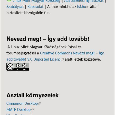
Linux Mint Magyar Közösség
|
Adatkezelési nyilatkozat
|
Szabályzat
|
Kapcsolat
| A linuxmint.hu az
fsf.hu
(külső hivatkozás)
által
biztosított kiszolgálóin fut.
Nevezd meg! – Így add tovább!
A Linux Mint Magyar Közösségének írásai és
fórumbejegyzései a
Creative Commons Nevezd meg! – Így
add tovább! 3.0 Unported Licenc
(külső hivatkozás)
alatt lettek közzétéve.
Asztali környezetek
Cinnamon Desktop
(külső hivatkozás)
MATE Desktop
(külső hivatkozás)