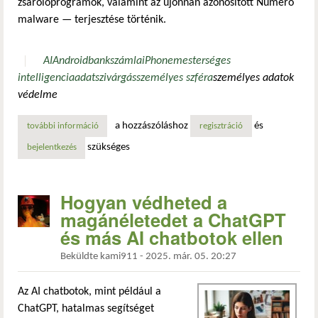
zsarolóprogramok, valamint az újonnan azonosított Numero
malware — terjesztése történik.
AI
Android
bankszámla
iPhone
mesterséges
intelligencia
adatszivárgás
személyes szféra
személyes adatok
védelme
a hozzászóláshoz
és
további információ
letöltés helyett fertőzés: mi-csalik a célkeresztben tartal
regisztráció
szükséges
bejelentkezés
Hogyan védheted a
magánéletedet a ChatGPT
és más AI chatbotok ellen
Beküldte
kami911
-
2025. már. 05. 20:27
Az AI chatbotok, mint például a
ChatGPT, hatalmas segítséget