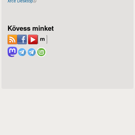
Xfce Desktop
(külső hivatkozás)
Kövess minket