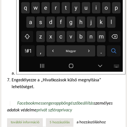
Engedélyezze a „Hivatkozások külső megnyitása”
lehetőséget.
Facebook
messenger
app
böngésző
beállítás
személyes
adatok védelme
privát szféra
privacy
a hozzászóláshoz
további információ
facebook és messenger app beállítása külső böngésző hasz
5 hozzászólás