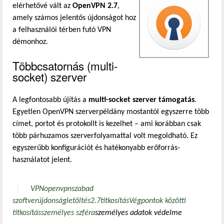
elérhetővé vált az
OpenVPN 2.7
,
amely számos jelentős újdonságot hoz
a felhasználói térben futó VPN
démonhoz.
Többcsatornás (multi-
socket) szerver
A legfontosabb újítás a
multi-socket szerver támogatás
.
Egyetlen OpenVPN szerverpéldány mostantól egyszerre több
címet, portot és protokollt is kezelhet – ami korábban csak
több párhuzamos szerverfolyamattal volt megoldható. Ez
egyszerűbb konfigurációt és hatékonyabb erőforrás-
használatot jelent.
VPN
openvpn
szabad
szoftver
újdonság
letöltés
2.7
titkosítás
Végpontok közötti
titkosítás
személyes szféra
személyes adatok védelme