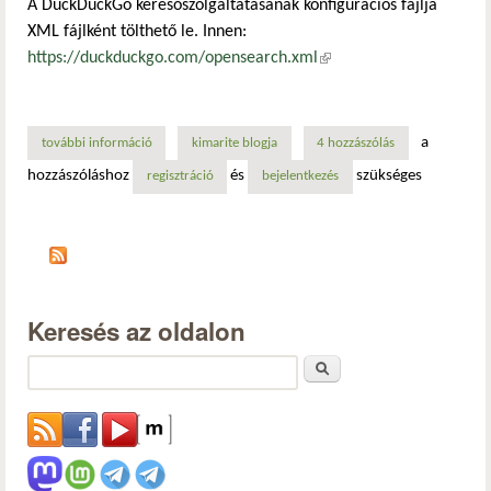
A DuckDuckGo keresőszolgáltatásának konfigurációs fájlja
XML fájlként tölthető le. Innen:
https://duckduckgo.com/opensearch.xml
(külső hivatkozás)
a
további információ
a thunderbird levelezőkiszolgáló beállítása a duckduckgo 
kimarite blogja
4 hozzászólás
hozzászóláshoz
és
szükséges
regisztráció
bejelentkezés
Keresés az oldalon
Keresés