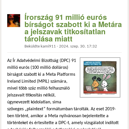
Írország 91 millió eurós
bírságot szabott ki a Metára
a jelszavak titkosítatlan
tárolása miatt
Beküldte
kami911
-
2024. szep. 30. 17:32
Az Ír Adatvédelmi Bizottság (DPC) 91
millió eurós (100 millió dolláros)
bírságot szabott ki a Meta Platforms
Ireland Limited (MPIL) számára,
mivel több száz millió felhasználó
jelszavait titkosítás nélkül,
úgynevezett kódolatlan, sima
szöveges „plaintext” formátumban tárolták. Az eset 2019-
ben történt, amikor a Meta nyilvánosan bejelentette a
történteket és értesítette a DPC-t, amely vizsgálatot indított