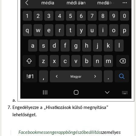
Engedélyezze a „Hivatkozások külső megnyitása”
lehetőséget.
Facebook
messenger
app
böngésző
beállítás
személyes