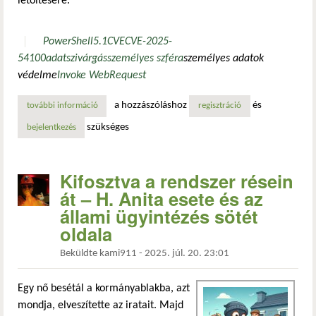
letöltésére.
PowerShell
5.1
CVE
CVE-2025-
54100
adatszivárgás
személyes szféra
személyes adatok
védelme
Invoke WebRequest
a hozzászóláshoz
és
további információ
a windows powershell mostantól figyelmeztet az invoke-we
regisztráció
szükséges
bejelentkezés
Kifosztva a rendszer résein
át – H. Anita esete és az
állami ügyintézés sötét
oldala
Beküldte
kami911
-
2025. júl. 20. 23:01
Egy nő besétál a kormányablakba, azt
mondja, elveszítette az iratait. Majd