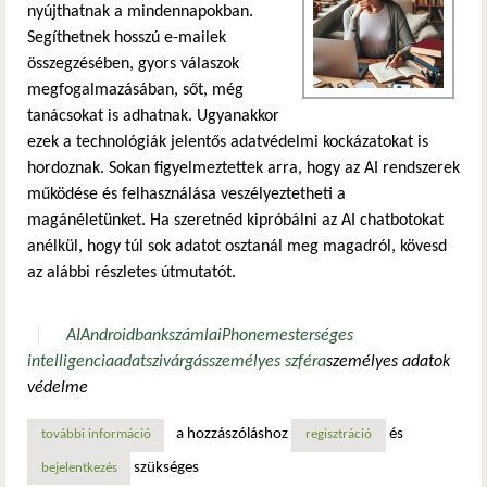
nyújthatnak a mindennapokban.
Segíthetnek hosszú e-mailek
összegzésében, gyors válaszok
megfogalmazásában, sőt, még
tanácsokat is adhatnak. Ugyanakkor
ezek a technológiák jelentős adatvédelmi kockázatokat is
hordoznak. Sokan figyelmeztettek arra, hogy az AI rendszerek
működése és felhasználása veszélyeztetheti a
magánéletünket. Ha szeretnéd kipróbálni az AI chatbotokat
anélkül, hogy túl sok adatot osztanál meg magadról, kövesd
az alábbi részletes útmutatót.
AI
Android
bankszámla
iPhone
mesterséges
intelligencia
adatszivárgás
személyes szféra
személyes adatok
védelme
a hozzászóláshoz
és
további információ
hogyan védheted a magánéletedet a chatgpt és más ai chat
regisztráció
szükséges
bejelentkezés