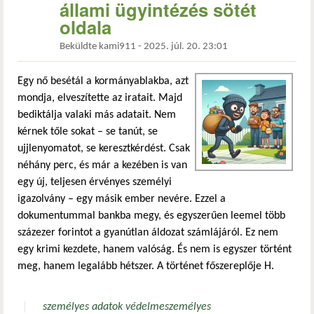
állami ügyintézés sötét
oldala
Beküldte
kami911
-
2025. júl. 20. 23:01
Egy nő besétál a kormányablakba, azt
mondja, elveszítette az iratait. Majd
bediktálja valaki más adatait. Nem
kérnek tőle sokat – se tanút, se
ujjlenyomatot, se keresztkérdést. Csak
néhány perc, és már a kezében is van
egy új, teljesen érvényes személyi
igazolvány – egy másik ember nevére. Ezzel a
dokumentummal bankba megy, és egyszerűen leemel több
százezer forintot a gyanútlan áldozat számlájáról. Ez nem
egy krimi kezdete, hanem valóság. És nem is egyszer történt
meg, hanem legalább hétszer. A történet főszereplője H.
személyes adatok védelme
személyes