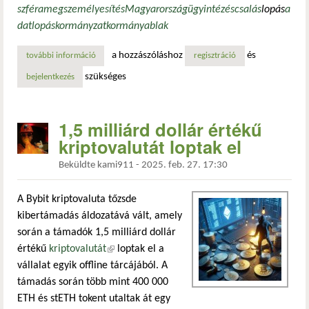
szféra
megszemélyesítés
Magyarország
ügyintézés
csalás
lopás
a
datlopás
kormányzat
kormányablak
a hozzászóláshoz
és
további információ
kifosztva a rendszer résein át – h. anita esete és az állami
regisztráció
szükséges
bejelentkezés
1,5 milliárd dollár értékű
kriptovalutát loptak el
Beküldte
kami911
-
2025. feb. 27. 17:30
A Bybit kriptovaluta tőzsde
kibertámadás áldozatává vált, amely
során a támadók 1,5 milliárd dollár
értékű
kriptovalutát
(külső hivatkozás)
loptak el a
vállalat egyik offline tárcájából. A
támadás során több mint 400 000
ETH és stETH tokent utaltak át egy