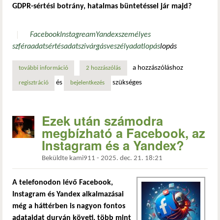
GDPR-sértési botrány, hatalmas büntetéssel jár majd?
Facebook
Instagream
Yandex
személyes
szféra
adatsértés
adatszivárgás
veszély
adatlopás
lopás
a hozzászóláshoz
további információ
a facebook, az instagram és a yandex is agresszív felhaszná
2 hozzászólás
és
szükséges
regisztráció
bejelentkezés
Ezek után számodra
megbízható a Facebook, az
Instagram és a Yandex?
Beküldte
kami911
-
2025. dec. 21. 18:21
A telefonodon lévő Facebook,
Instagram és Yandex alkalmazásai
még a háttérben is nagyon fontos
adataidat durván követi, több mint