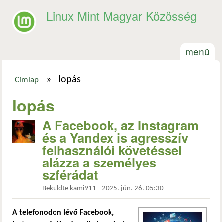
Ugrás a tartalomra
Linux Mint Magyar Közösség
menü
»
lopás
Címlap
Jelenlegi hely
lopás
A Facebook, az Instagram
és a Yandex is agresszív
felhasználói követéssel
alázza a személyes
szférádat
Beküldte
kami911
-
2025. jún. 26. 05:30
A telefonodon lévő Facebook,