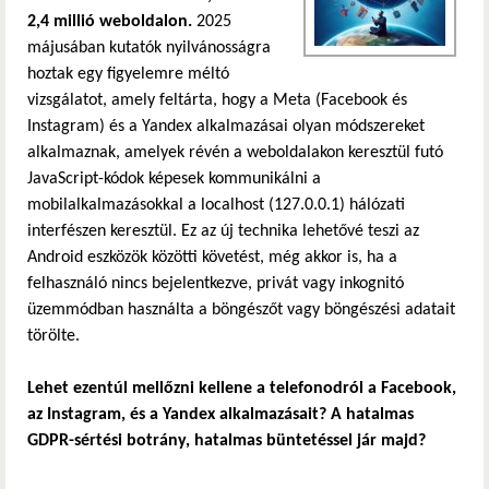
2,4 millió weboldalon.
2025
májusában kutatók nyilvánosságra
hoztak egy figyelemre méltó
vizsgálatot, amely feltárta, hogy a Meta (Facebook és
Instagram) és a Yandex alkalmazásai olyan módszereket
alkalmaznak, amelyek révén a weboldalakon keresztül futó
JavaScript-kódok képesek kommunikálni a
mobilalkalmazásokkal a localhost (127.0.0.1) hálózati
interfészen keresztül. Ez az új technika lehetővé teszi az
Android eszközök közötti követést, még akkor is, ha a
felhasználó nincs bejelentkezve, privát vagy inkognitó
üzemmódban használta a böngészőt vagy böngészési adatait
törölte.
Lehet ezentúl mellőzni kellene a telefonodról a Facebook,
az Instagram, és a Yandex alkalmazásait? A hatalmas
GDPR-sértési botrány, hatalmas büntetéssel jár majd?