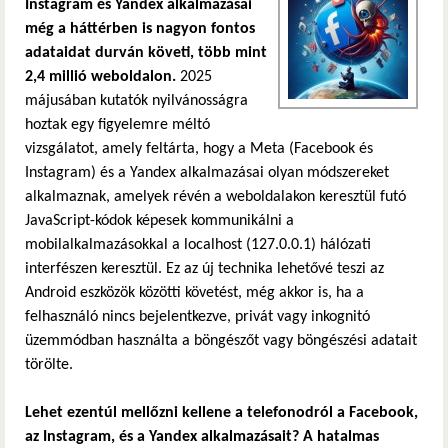
Instagram és Yandex alkalmazásai
még a háttérben is nagyon fontos
adataidat durván követi, több mint
2,4 millió weboldalon.
2025
májusában kutatók nyilvánosságra
hoztak egy figyelemre méltó
vizsgálatot, amely feltárta, hogy a Meta (Facebook és
Instagram) és a Yandex alkalmazásai olyan módszereket
alkalmaznak, amelyek révén a weboldalakon keresztül futó
JavaScript-kódok képesek kommunikálni a
mobilalkalmazásokkal a localhost (127.0.0.1) hálózati
interfészen keresztül. Ez az új technika lehetővé teszi az
Android eszközök közötti követést, még akkor is, ha a
felhasználó nincs bejelentkezve, privát vagy inkognitó
üzemmódban használta a böngészőt vagy böngészési adatait
törölte.
Lehet ezentúl mellőzni kellene a telefonodról a Facebook,
az Instagram, és a Yandex alkalmazásait? A hatalmas