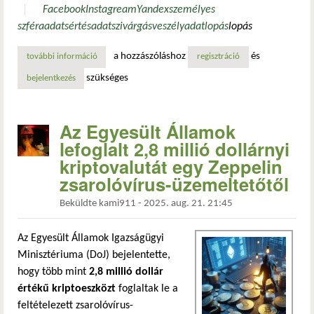
Facebook
Instagream
Yandex
személyes
szféra
adatsértés
adatszivárgás
veszély
adatlopás
lopás
a hozzászóláshoz
és
további információ
ezek után számodra megbízható a facebook, az instagram 
regisztráció
szükséges
bejelentkezés
Az Egyesült Államok
lefoglalt 2,8 millió dollárnyi
kriptovalutát egy Zeppelin
zsarolóvírus-üzemeltetőtől
Beküldte
kami911
-
2025. aug. 21. 21:45
Az Egyesült Államok Igazságügyi
Minisztériuma (DoJ) bejelentette,
hogy több mint
2,8 millió dollár
értékű kriptoeszközt
foglaltak le a
feltételezett zsarolóvírus-