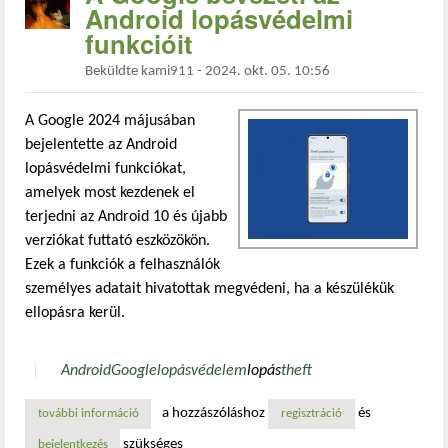
Android lopásvédelmi
funkcióit
Beküldte
kami911
-
2024. okt. 05. 10:56
A Google 2024 májusában
bejelentette az Android
lopásvédelmi funkciókat,
amelyek most kezdenek el
terjedni az Android 10 és újabb
verziókat futtató eszközökön.
Ezek a funkciók a felhasználók
személyes adatait hivatottak megvédeni, ha a készülékük
ellopásra kerül.
Android
Google
lopásvédelem
lopás
theft
a hozzászóláshoz
és
további információ
a google bevezeti az android lopásvédelmi funkcióit tarta
regisztráció
szükséges
bejelentkezés