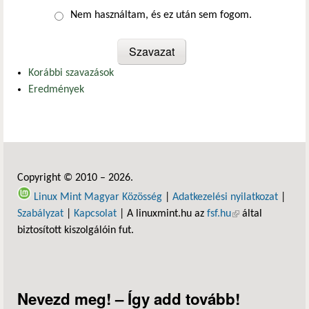
Nem használtam, és ez után sem fogom.
Korábbi szavazások
Eredmények
Copyright © 2010 – 2026.
Linux Mint Magyar Közösség
|
Adatkezelési nyilatkozat
|
Szabályzat
|
Kapcsolat
| A linuxmint.hu az
fsf.hu
(külső hivatkozás)
által
biztosított kiszolgálóin fut.
Nevezd meg! – Így add tovább!