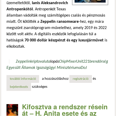
üzemeltetőtől,
Ianis Aleksandrovich
Antropenkótól
. Antropenkót Texas
államban vádolták meg számítógépes csalás és pénzmosás
miatt. Őt kötötték a
Zeppelin ransomware
-hez, egy mára
megszűnt zsarolóprogram-művelethez, amely 2019 és 2022
között volt aktív. A digitális eszközök lefoglalásán túl a
hatóságok
70 000 dollár készpénzt és egy luxusjárművet
is
elkoboztak.
Zeppelin
kriptovaluta
lopás
ChipMixer
Unit221b
rendőrség
Egyesült Államok Igazságügyi Minisztériuma
DoJ
a hozzászóláshoz
és
további információ
az egyesült államok lefoglalt 2,8 millió dollárnyi kriptova
regisztráció
szükséges
bejelentkezés
Kifosztva a rendszer résein
át – H. Anita esete és az