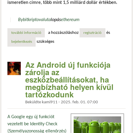
ismeretlen címre, több mint 1,5 milliárd dollár értékben.
Bybit
kriptovaluta
lopás
ethereum
a hozzászóláshoz
és
további információ
1,5 milliárd dollár értékű kriptovalutát loptak el tartalom
regisztráció
szükséges
bejelentkezés
Az Android új funkciója
zárolja az
eszközbeállításokat, ha
megbízható helyen kívül
tartózkodunk
Beküldte
kami911
-
2025. feb. 01. 07:00
A Google egy új funkciót
vezetett be Identity Check
(Személyazonosság ellenőrzés)