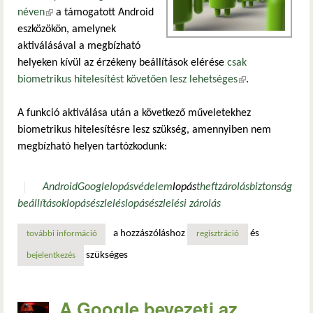
néven
(külső hivatkozás)
a támogatott Android
eszközökön, amelynek
aktiválásával a megbízható
helyeken kívül az érzékeny beállítások elérése
csak
biometrikus hitelesítést követően lesz lehetséges
(külső
.
hivatkozás)
A funkció aktiválása után a következő műveletekhez
biometrikus hitelesítésre lesz szükség, amennyiben nem
megbízható helyen tartózkodunk:
Android
Google
lopásvédelem
lopás
theft
zárolás
biztonság
beállítások
lopásészlelés
lopásészlelési zárolás
a hozzászóláshoz
és
további információ
az android új funkciója zárolja az eszközbeállításokat, ha
regisztráció
szükséges
bejelentkezés
A Google bevezeti az