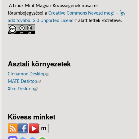
A Linux Mint Magyar Közösségének írásai és
fórumbejegyzései a
Creative Commons Nevezd meg! – Így
add tovább! 3.0 Unported Licenc
(külső hivatkozás)
alatt lettek közzétéve.
Asztali környezetek
Cinnamon Desktop
(külső hivatkozás)
MATE Desktop
(külső hivatkozás)
Xfce Desktop
(külső hivatkozás)
Kövess minket