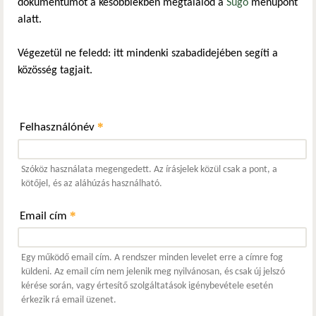
dokumentumot a későbbiekben megtalálod a
Súgó
menüpont
alatt.
Végezetül ne feledd: itt mindenki szabadidejében segíti a
közösség tagjait.
*
Felhasználónév
Szóköz használata megengedett. Az írásjelek közül csak a pont, a
kötőjel, és az aláhúzás használható.
*
Email cím
Egy működő email cím. A rendszer minden levelet erre a címre fog
küldeni. Az email cím nem jelenik meg nyilvánosan, és csak új jelszó
kérése során, vagy értesítő szolgáltatások igénybevétele esetén
érkezik rá email üzenet.