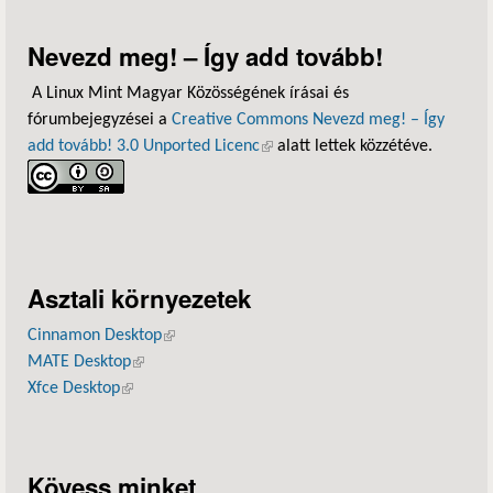
Nevezd meg! – Így add tovább!
A Linux Mint Magyar Közösségének írásai és
fórumbejegyzései a
Creative Commons Nevezd meg! – Így
add tovább! 3.0 Unported Licenc
(külső hivatkozás)
alatt lettek közzétéve.
Asztali környezetek
Cinnamon Desktop
(külső hivatkozás)
MATE Desktop
(külső hivatkozás)
Xfce Desktop
(külső hivatkozás)
Kövess minket