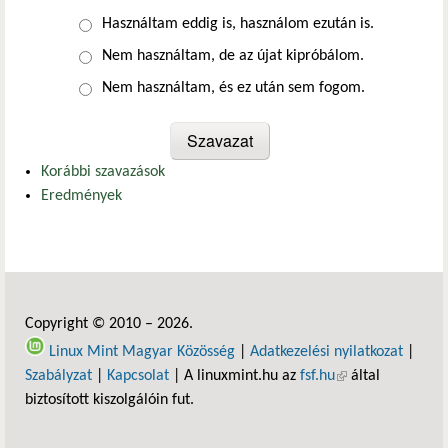
Választások
Használtam eddig is, használom ezután is.
Nem használtam, de az újat kipróbálom.
Nem használtam, és ez után sem fogom.
Korábbi szavazások
Eredmények
Copyright © 2010 – 2026.
Linux Mint Magyar Közösség
|
Adatkezelési nyilatkozat
|
Szabályzat
|
Kapcsolat
| A linuxmint.hu az
fsf.hu
(külső hivatkozás)
által
biztosított kiszolgálóin fut.