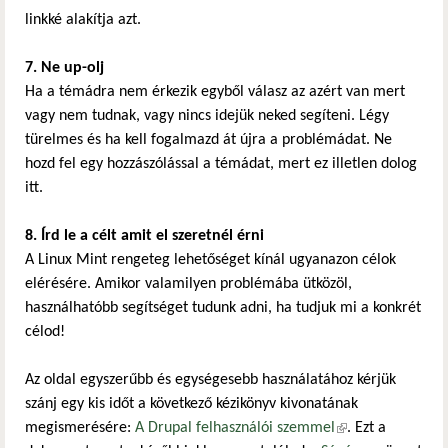
linkké alakítja azt.
7. Ne up-olj
Ha a témádra nem érkezik egyből válasz az azért van mert
vagy nem tudnak, vagy nincs idejük neked segíteni. Légy
türelmes és ha kell fogalmazd át újra a problémádat. Ne
hozd fel egy hozzászólással a témádat, mert ez illetlen dolog
itt.
8. Írd le a célt amit el szeretnél érni
A Linux Mint rengeteg lehetőséget kínál ugyanazon célok
elérésére. Amikor valamilyen problémába ütközöl,
használhatóbb segítséget tudunk adni, ha tudjuk mi a konkrét
célod!
Az oldal egyszerűbb és egységesebb használatához kérjük
szánj egy kis időt a következő kézikönyv kivonatának
megismerésére:
A Drupal felhasználói szemmel
(külső hivatkozás)
. Ezt a