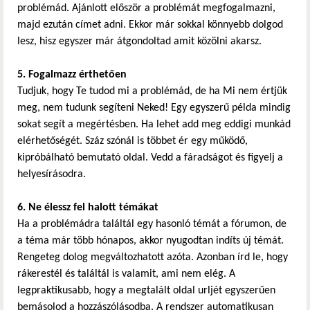
problémád. Ajánlott először a problémát megfogalmazni,
majd ezután címet adni. Ekkor már sokkal könnyebb dolgod
lesz, hisz egyszer már átgondoltad amit közölni akarsz.
5. Fogalmazz érthetően
Tudjuk, hogy Te tudod mi a problémád, de ha Mi nem értjük
meg, nem tudunk segíteni Neked! Egy egyszerű példa mindig
sokat segít a megértésben. Ha lehet add meg eddigi munkád
elérhetőségét. Száz szónál is többet ér egy működő,
kipróbálható bemutató oldal. Vedd a fáradságot és figyelj a
helyesírásodra.
6. Ne élessz fel halott témákat
Ha a problémádra találtál egy hasonló témát a fórumon, de
a téma már több hónapos, akkor nyugodtan indíts új témát.
Rengeteg dolog megváltozhatott azóta. Azonban írd le, hogy
rákerestél és találtál is valamit, ami nem elég. A
legpraktikusabb, hogy a megtalált oldal urljét egyszerűen
bemásolod a hozzászólásodba. A rendszer automatikusan