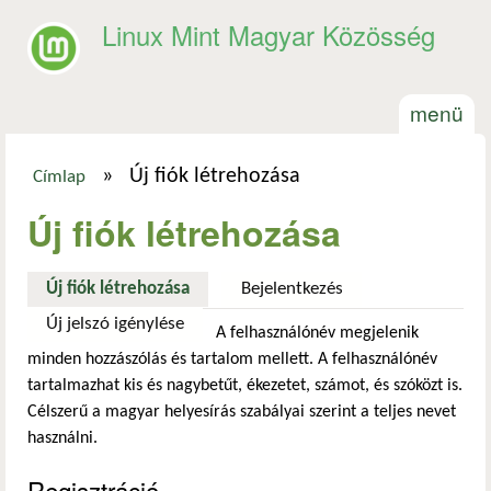
Ugrás a tartalomra
Linux Mint Magyar Közösség
menü
»
Új fiók létrehozása
Címlap
Jelenlegi hely
Új fiók létrehozása
Új fiók létrehozása
(aktív fül)
Bejelentkezés
Új jelszó igénylése
A felhasználónév megjelenik
minden hozzászólás és tartalom mellett. A felhasználónév
tartalmazhat kis és nagybetűt, ékezetet, számot, és szóközt is.
Célszerű a magyar helyesírás szabályai szerint a teljes nevet
használni.
Regisztráció