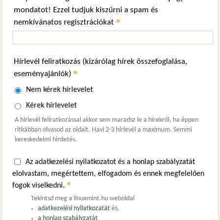
mondatot! Ezzel tudjuk kiszűrni a spam és
*
nemkívánatos regisztrációkat
Hírlevél feliratkozás (kizárólag hírek összefoglalása,
*
eseményajánlók)
Nem kérek hírlevelet
Kérek hírlevelet
A hírlevél feliratkozással akkor sem maradsz le a hírekről, ha éppen
ritkábban olvasod az oldalt. Havi 2-3 hírlevél a maximum. Semmi
kereskedelmi hirdetés.
Az adatkezelési nyilatkozatot és a honlap szabályzatát
elolvastam, megértettem, elfogadom és ennek megfelelően
*
fogok viselkedni.
Tekintsd meg a linuxmint.hu weboldal
adatkezelési nyilatkozatát
és,
a honlap szabályzatát