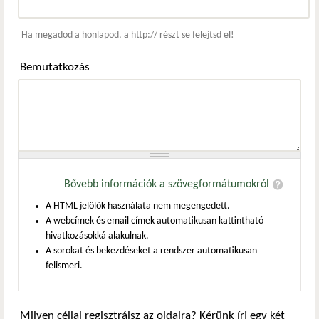
Webcím
Ha megadod a honlapod, a http:// részt se felejtsd el!
Bemutatkozás
Bővebb információk a szövegformátumokról
A HTML jelölők használata nem megengedett.
A webcímek és email címek automatikusan kattintható
hivatkozásokká alakulnak.
A sorokat és bekezdéseket a rendszer automatikusan
felismeri.
Milyen céllal regisztrálsz az oldalra? Kérünk írj egy két