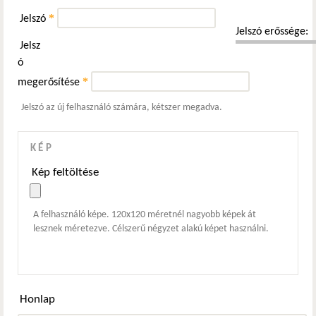
*
Jelszó
Jelszó erőssége:
Jelsz
ó
*
megerősítése
Jelszó az új felhasználó számára, kétszer megadva.
KÉP
Kép feltöltése
A felhasználó képe. 120x120 méretnél nagyobb képek át
lesznek méretezve. Célszerű négyzet alakú képet használni.
Honlap