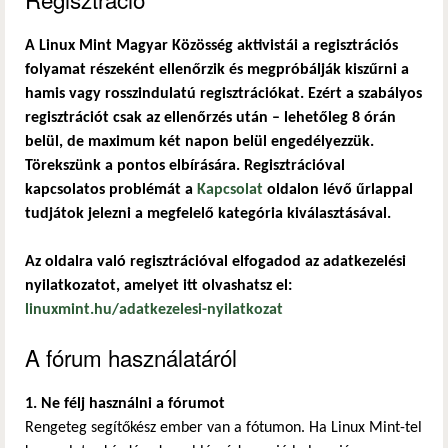
A Linux Mint Magyar Közösség aktivistái a regisztrációs
folyamat részeként ellenőrzik és megpróbálják kiszűrni a
hamis vagy rosszindulatú regisztrációkat. Ezért a szabályos
regisztrációt csak az ellenőrzés után – lehetőleg 8 órán
belül, de maximum két napon belül engedélyezzük.
Törekszünk a pontos elbírására. Regisztrációval
kapcsolatos problémát a
Kapcsolat
oldalon lévő űrlappal
tudjátok jelezni a megfelelő kategória kiválasztásával.
Az oldalra való regisztrációval elfogadod az adatkezelési
nyilatkozatot, amelyet itt olvashatsz el:
linuxmint.hu/adatkezelesi-nyilatkozat
A fórum használatáról
1. Ne félj használni a fórumot
Rengeteg segítőkész ember van a fótumon. Ha Linux Mint-tel