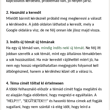
kapcsolatos kérdésed, problémád van, jó helyen jársz.
2. Használd a keresőt
Mielőtt bármit kérdeznél próbáld meg megkeresni a választ
a kérdésedre. A jobb oldalon láthatod a keresőt, mely a
Google oldalára visz, de ne félj onnan ide jössz majd vissza.
3. Indíts új témát új témának
Ha egy új témád van,
mindig indíts neki új témát
. Ne félj itt
jobban szeretik a sok témát, mint egy általános témakörben
a sok hozzászólást. Ha már kerestél rájöhettél miért jó, ha
nem egy hosszú végeláthatatlan megjegyzés folyamot kell
átböngészned, hanem a kérdéshez közel ott a válasz is.
4. Téma címét töltsd ki értelmesen
A többi felhasználó először a témád címét fogja meglátni és
ez alapján fogja eldönteni, hogy megnézi-e egyáltalán. A
"HELP!!!", "SEGÍTSETEK!!!" és hasonló téma címek azt fogják
sugallani, hogy nem szántál rá elég időt, hogy leírd a