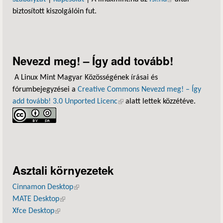
biztosított kiszolgálóin fut.
Nevezd meg! – Így add tovább!
A Linux Mint Magyar Közösségének írásai és
fórumbejegyzései a
Creative Commons Nevezd meg! – Így
add tovább! 3.0 Unported Licenc
(külső hivatkozás)
alatt lettek közzétéve.
Asztali környezetek
Cinnamon Desktop
(külső hivatkozás)
MATE Desktop
(külső hivatkozás)
Xfce Desktop
(külső hivatkozás)