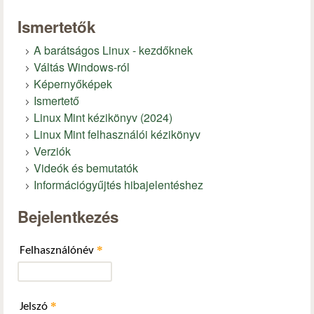
Ismertetők
A barátságos Linux - kezdőknek
Váltás Windows-ról
Képernyőképek
Ismertető
Linux Mint kézikönyv (2024)
Linux Mint felhasználói kézikönyv
Verziók
Videók és bemutatók
Információgyűjtés hibajelentéshez
Bejelentkezés
*
Felhasználónév
*
Jelszó