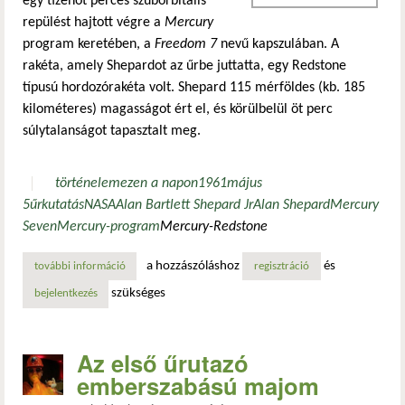
egy tizenöt perces szuborbitális
repülést hajtott végre a
Mercury
program keretében, a
Freedom 7
nevű kapszulában. A
rakéta, amely Shepardot az űrbe juttatta, egy Redstone
típusú hordozórakéta volt. Shepard 115 mérföldes (kb. 185
kilométeres) magasságot ért el, és körülbelül öt perc
súlytalanságot tapasztalt meg.
történelem
ezen a napon
1961
május
5
űrkutatás
NASA
Alan Bartlett Shepard Jr
Alan Shepard
Mercury
Seven
Mercury-program
Mercury-Redstone
a hozzászóláshoz
és
további információ
az első amerikai az űrben tartalommal kapcsolatosan
regisztráció
szükséges
bejelentkezés
Az első űrutazó
emberszabású majom