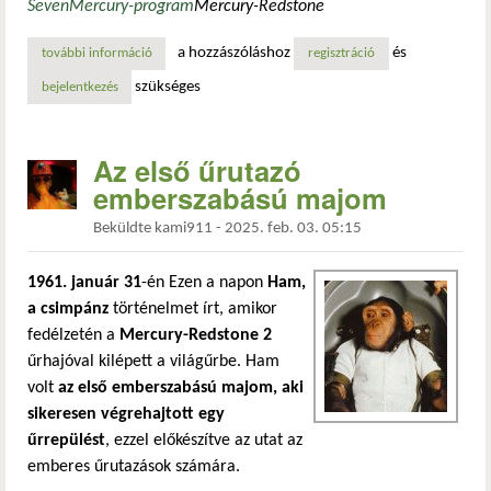
Seven
Mercury-program
Mercury-Redstone
a hozzászóláshoz
és
további információ
az első amerikai az űrben tartalommal kapcsolatosan
regisztráció
szükséges
bejelentkezés
Az első űrutazó
emberszabású majom
Beküldte
kami911
-
2025. feb. 03. 05:15
1961. január 31
-én Ezen a napon
Ham,
a csimpánz
történelmet írt, amikor
fedélzetén a
Mercury-Redstone 2
űrhajóval kilépett a világűrbe. Ham
volt
az első emberszabású majom, aki
sikeresen végrehajtott egy
űrrepülést
, ezzel előkészítve az utat az
emberes űrutazások számára.