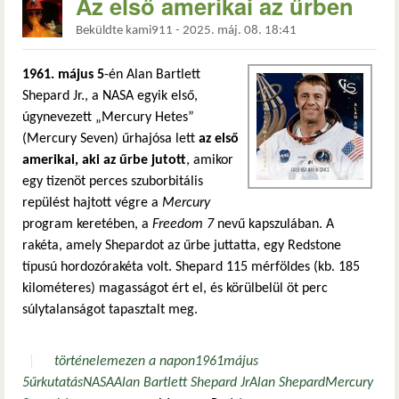
Az első amerikai az űrben
Beküldte
kami911
-
2025. máj. 08. 18:41
1961. május 5
-én Alan Bartlett
Shepard Jr., a NASA egyik első,
úgynevezett „Mercury Hetes”
(Mercury Seven) űrhajósa lett
az első
amerikai, aki az űrbe jutott
, amikor
egy tizenöt perces szuborbitális
repülést hajtott végre a
Mercury
program keretében, a
Freedom 7
nevű kapszulában. A
rakéta, amely Shepardot az űrbe juttatta, egy Redstone
típusú hordozórakéta volt. Shepard 115 mérföldes (kb. 185
kilométeres) magasságot ért el, és körülbelül öt perc
súlytalanságot tapasztalt meg.
történelem
ezen a napon
1961
május
5
űrkutatás
NASA
Alan Bartlett Shepard Jr
Alan Shepard
Mercury