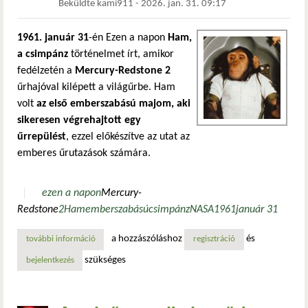
Beküldte
kami911
-
2026. jan. 31. 09:17
1961. január 31
-én Ezen a napon
Ham,
a csimpánz
történelmet írt, amikor
fedélzetén a
Mercury-Redstone 2
űrhajóval kilépett a világűrbe. Ham
volt
az első emberszabású majom, aki
sikeresen végrehajtott egy
űrrepülést
, ezzel előkészítve az utat az
emberes űrutazások számára.
ezen a napon
Mercury-
Redstone
2
Ham
emberszabású
csimpánz
NASA
1961
január 31
a hozzászóláshoz
és
további információ
az első űrutazó emberszabású majom tartalommal kapcsol
regisztráció
szükséges
bejelentkezés