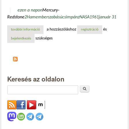
ezen a napon
Mercury-
Redstone
2
Ham
emberszabású
csimpánz
NASA
1961
január 31
a hozzászóláshoz
és
további információ
az első űrutazó emberszabású majom tartalommal kapcsol
regisztráció
szükséges
bejelentkezés
Keresés az oldalon
Keresés