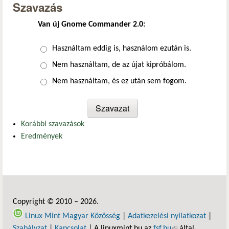
Szavazás
Van új Gnome Commander 2.0:
Választások
Használtam eddig is, használom ezután is.
Nem használtam, de az újat kipróbálom.
Nem használtam, és ez után sem fogom.
Korábbi szavazások
Eredmények
Copyright © 2010 – 2026.
Linux Mint Magyar Közösség
|
Adatkezelési nyilatkozat
|
Szabályzat
|
Kapcsolat
| A linuxmint.hu az
fsf.hu
(külső hivatkozás)
által