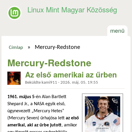
Ugrás a tartalomra
Linux Mint Magyar Közösség
menü
»
Mercury-Redstone
Címlap
Jelenlegi hely
Mercury-Redstone
Az első amerikai az űrben
Beküldte
kami911
-
2026. máj. 05. 19:55
1961. május 5
-én Alan Bartlett
Shepard Jr., a NASA egyik első,
úgynevezett „Mercury Hetes”
(Mercury Seven) űrhajósa lett
az első
amerikai, aki az űrbe jutott
, amikor