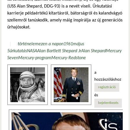
(USS Alan Shepard, DDG-93) is a nevét viseli. Űrkutatási
karrierje példaértékű kitartásról, bátorságról és kalandvágyó
szellemről tanúskodik, amely máig inspirálja az új generációs
űrhajósokat.
történelem
ezen a napon
1961
május
5
űrkutatás
NASA
Alan Bartlett Shepard Jr
Alan Shepard
Mercury
Seven
Mercury-program
Mercury-Redstone
a
hozzászóláshoz
regisztráció
és
bejelentkezés