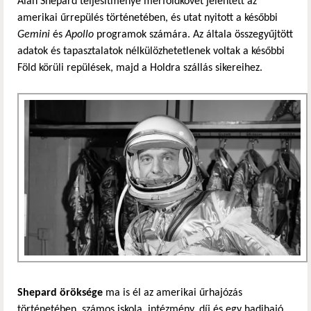
Alan Shepard teljesítménye mérföldkövet jelentett az
amerikai űrrepülés történetében, és utat nyitott a későbbi
Gemini
és
Apollo
programok számára. Az általa összegyűjtött
adatok és tapasztalatok nélkülözhetetlenek voltak a későbbi
Föld körüli repülések, majd a Holdra szállás sikereihez.
Shepard öröksége
ma is él az amerikai űrhajózás
történetében, számos iskola, intézmény, díj és egy hadihajó