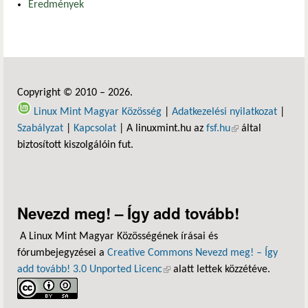
Eredmények
Copyright © 2010 – 2026.
Linux Mint Magyar Közösség
|
Adatkezelési nyilatkozat
|
Szabályzat
|
Kapcsolat
| A linuxmint.hu az
fsf.hu
(külső hivatkozás)
által
biztosított kiszolgálóin fut.
Nevezd meg! – Így add tovább!
A Linux Mint Magyar Közösségének írásai és
fórumbejegyzései a
Creative Commons Nevezd meg! – Így
add tovább! 3.0 Unported Licenc
(külső hivatkozás)
alatt lettek közzétéve.