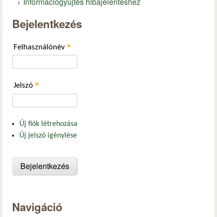
Információgyűjtés hibajelentéshez
Bejelentkezés
*
Felhasználónév
*
Jelszó
Új fiók létrehozása
Új jelszó igénylése
Navigáció