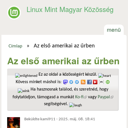
Ugrás a tartalomra
Linux Mint Magyar Közösség
menü
»
Az első amerikai az űrben
Címlap
Jelenlegi hely
Az első amerikai az űrben
Ez az oldal a közösségért készül.
Kövess minket máshol is:
Ha hasznosnak találod, és szeretnéd, hogy
folytatódjon, támogasd a munkát
Ko-fi
(külső hivatkozás)
vagy
Paypal
(külső
segítségével.
hivatkozá
Beküldte
kami911
-
2025. máj. 08. 18:41