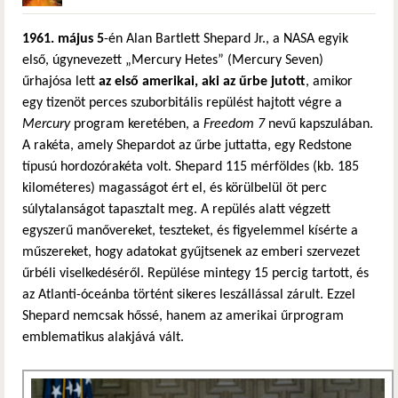
1961. május 5
-én Alan Bartlett Shepard Jr., a NASA egyik
első, úgynevezett „Mercury Hetes” (Mercury Seven)
űrhajósa lett
az első amerikai, aki az űrbe jutott
, amikor
egy tizenöt perces szuborbitális repülést hajtott végre a
Mercury
program keretében, a
Freedom 7
nevű kapszulában.
A rakéta, amely Shepardot az űrbe juttatta, egy Redstone
típusú hordozórakéta volt. Shepard 115 mérföldes (kb. 185
kilométeres) magasságot ért el, és körülbelül öt perc
súlytalanságot tapasztalt meg. A repülés alatt végzett
egyszerű manővereket, teszteket, és figyelemmel kísérte a
műszereket, hogy adatokat gyűjtsenek az emberi szervezet
űrbéli viselkedéséről. Repülése mintegy 15 percig tartott, és
az Atlanti-óceánba történt sikeres leszállással zárult. Ezzel
Shepard nemcsak hőssé, hanem az amerikai űrprogram
emblematikus alakjává vált.