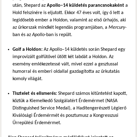
után, Shepard az
Apollo–14 küldetés parancsnokaként
a
Hold felszínére is eljutott. Ekkor 47 éves volt, így ő lett a
legidősebb ember a Holdon, valamint az első űrhajós, aki
az űrkorszak mindkét legendás programjában, a
Mercury
-
ban és az
Apollo
-ban is repült.
Golf a Holdon:
Az Apollo–14 küldetés során Shepard egy
improvizált golfütővel ütött két labdát a Holdon. Az
esemény emlékezetessé vált, mivel ezzel a gesztussal
humorral és emberi oldallal gazdagította az űrkutatás
komoly világát.
Tisztelet és elismerés:
Shepard számos kitüntetést kapott,
köztük a Kiemelkedő Szolgálatért Érdemérmet (NASA
Distinguished Service Medal), a Haditengerészeti Légierő
Kiválósági Érdemérmét és posztumusz a Kongresszusi
Űrrepülési Érdemérmet.