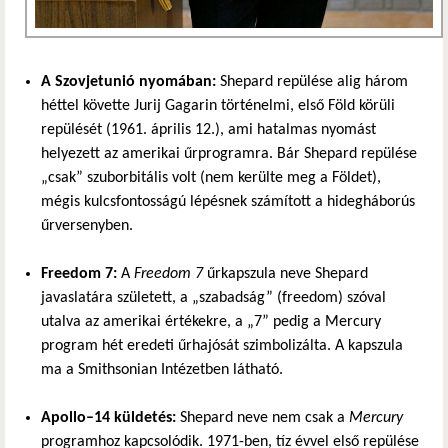
A Szovjetunió nyomában:
Shepard repülése alig három
héttel követte Jurij Gagarin történelmi, első Föld körüli
repülését (1961. április 12.), ami hatalmas nyomást
helyezett az amerikai űrprogramra. Bár Shepard repülése
„csak” szuborbitális volt (nem kerülte meg a Földet),
mégis kulcsfontosságú lépésnek számított a hidegháborús
űrversenyben.
Freedom 7:
A
Freedom 7
űrkapszula neve Shepard
javaslatára született, a „szabadság” (freedom) szóval
utalva az amerikai értékekre, a „7” pedig a Mercury
program hét eredeti űrhajósát szimbolizálta. A kapszula
ma a Smithsonian Intézetben látható.
Apollo–14 küldetés:
Shepard neve nem csak a
Mercury
programhoz kapcsolódik. 1971-ben, tíz évvel első repülése