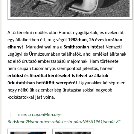
A történelmi repülés után Hamot nyugdíjazták, és éveken át
egy állatkertben élt, míg végül
1983-ban, 26 éves korában
elhunyt
. Maradványai ma a
Smithsonian Intézet
Nemzeti
Légügyi és Űrmúzeumában találhatók, ahol emléket állítanak
az első űrutazó emberszabású majomnak. Ham története
nem csupán tudományos szempontból jelentős, hanem
erkölcsi és filozófiai kérdéseket is felvet az állatok
űrkutatásban betöltött szerepéről
. Ugyanakkor kétségtelen,
hogy nélkülük az emberiség űrutazása sokkal nagyobb
kockázatokkal járt volna.
ezen a napon
Mercury-
Redstone
2
Ham
emberszabású
csimpánz
NASA
1961
január 31