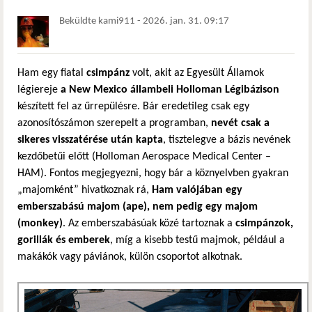
Beküldte
kami911
-
2026. jan. 31. 09:17
Ham egy fiatal
csimpánz
volt, akit az Egyesült Államok
légiereje
a New Mexico állambeli Holloman Légibázison
készített fel az űrrepülésre. Bár eredetileg csak egy
azonosítószámon szerepelt a programban,
nevét csak a
sikeres visszatérése után kapta
, tisztelegve a bázis nevének
kezdőbetűi előtt (Holloman Aerospace Medical Center –
HAM). Fontos megjegyezni, hogy bár a köznyelvben gyakran
„majomként” hivatkoznak rá,
Ham valójában egy
emberszabású majom (ape), nem pedig egy majom
(monkey)
. Az emberszabásúak közé tartoznak a
csimpánzok,
gorillák és emberek
, míg a kisebb testű majmok, például a
makákók vagy páviánok, külön csoportot alkotnak.