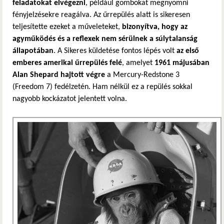
feladatokat elvégezni
, például gombokat megnyomni
fényjelzésekre reagálva. Az űrrepülés alatt is sikeresen
teljesítette ezeket a műveleteket,
bizonyítva, hogy az
agyműködés és a reflexek nem sérülnek a súlytalanság
állapotában
. A Sikeres küldetése fontos lépés volt
az első
emberes amerikai űrrepülés felé
, amelyet
1961 májusában
Alan Shepard hajtott végre
a Mercury-Redstone 3
(Freedom 7) fedélzetén. Ham nélkül ez a repülés sokkal
nagyobb kockázatot jelentett volna.