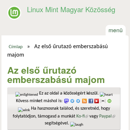
Ugrás a tartalomra
Linux Mint Magyar Közösség
menü
»
Az első űrutazó emberszabású
Címlap
Jelenlegi hely
majom
Az első űrutazó
emberszabású majom
Ez az oldal a közösségért készül.
Kövess minket máshol is:
Ha hasznosnak találod, és szeretnéd, hogy
folytatódjon, támogasd a munkát
Ko-fi
(külső hivatkozás)
vagy
Paypal
(külső
segítségével.
hivatkozá