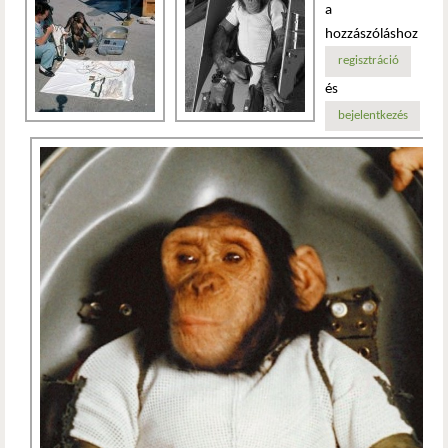
a
hozzászóláshoz
regisztráció
és
bejelentkezés