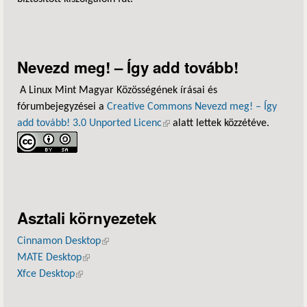
Nevezd meg! – Így add tovább!
A Linux Mint Magyar Közösségének írásai és
fórumbejegyzései a
Creative Commons Nevezd meg! – Így
add tovább! 3.0 Unported Licenc
(külső hivatkozás)
alatt lettek közzétéve.
Asztali környezetek
Cinnamon Desktop
(külső hivatkozás)
MATE Desktop
(külső hivatkozás)
Xfce Desktop
(külső hivatkozás)