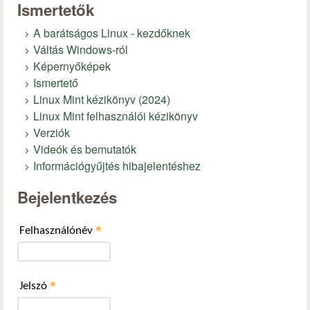
Ismertetők
A barátságos Linux - kezdőknek
Váltás Windows-ról
Képernyőképek
Ismertető
Linux Mint kézikönyv (2024)
Linux Mint felhasználói kézikönyv
Verziók
Videók és bemutatók
Információgyűjtés hibajelentéshez
Bejelentkezés
*
Felhasználónév
*
Jelszó