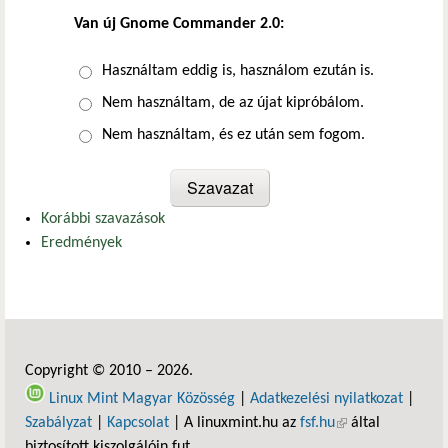
Van új Gnome Commander 2.0:
Választások
Használtam eddig is, használom ezután is.
Nem használtam, de az újat kipróbálom.
Nem használtam, és ez után sem fogom.
Korábbi szavazások
Eredmények
Copyright © 2010 – 2026.
Linux Mint Magyar Közösség
|
Adatkezelési nyilatkozat
|
Szabályzat
|
Kapcsolat
| A linuxmint.hu az
fsf.hu
(külső hivatkozás)
által
biztosított kiszolgálóin fut.