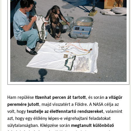
Ham repülése
tizenhat percen át tartott
, és során
a világűr
peremére jutott
, majd visszatért a Földre. A NASA célja az
volt, hogy
tesztelje az életfenntartó rendszereket
, valamint
azt, hogy egy élőlény képes-e végrehajtani feladatokat
súlytalanságban. Kiképzése során
megtanult különböző