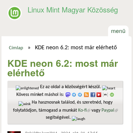
Ugrás a tartalomra
Linux Mint Magyar Közösség
menü
»
KDE neon 6.2: most már elérhető
Címlap
Jelenlegi hely
KDE neon 6.2: most már
elérhető
Ez az oldal a közösségért készül.
Kövess minket máshol is:
Ha hasznosnak találod, és szeretnéd, hogy
folytatódjon, támogasd a munkát
Ko-fi
(külső hivatkozás)
vagy
Paypal
(külső
segítségével.
hivatkozá