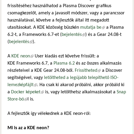
frissítéséhez használhatod a Plasma Discover grafikus
csomagkezelőt, amely a javasolt módszer, vagy a parancssor
használatával, követve a fejlesztők által itt megadott
utasításokat. A KDE közösség büszkén
mutatja be
(külső
a Plasma
6.2-t, a Frameworks 6.7-et (
bejelentés
(külső hivatkozás)
) és a Gear 24.08-t
hivatkozás)
(
bejelentés
(külső hivatkozás)
).
A
KDE neon
(külső hivatkozás)
User kiadás ezt követve frissült: a
KDE Frameworks 6.7, a
Plasma 6.2
és az összes alkalmazás
részleteivel a KDE Gear 24.08-ből.
Frissítheted
(külső hivatkozás)
a Discover
segítségével, vagy
letöltheted a legújabb telepíthető ISO-
lemezképfájlt
(külső hivatkozás)
. Ha csak ki akarod próbálni, akkor próbáld ki
a
Docker képeket
(külső hivatkozás)
is, vagy letölthetsz alkalmazásokat a
Snap
Store-bó
(külső hivatkozás)
l is.
A fejlesztők így vélekednek a KDE neon-ról:
Mi is az a KDE neon?