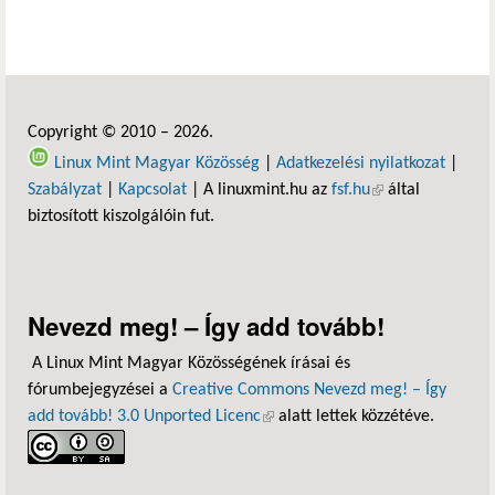
Copyright © 2010 – 2026.
Linux Mint Magyar Közösség
|
Adatkezelési nyilatkozat
|
Szabályzat
|
Kapcsolat
| A linuxmint.hu az
fsf.hu
(külső hivatkozás)
által
biztosított kiszolgálóin fut.
Nevezd meg! – Így add tovább!
A Linux Mint Magyar Közösségének írásai és
fórumbejegyzései a
Creative Commons Nevezd meg! – Így
add tovább! 3.0 Unported Licenc
(külső hivatkozás)
alatt lettek közzétéve.