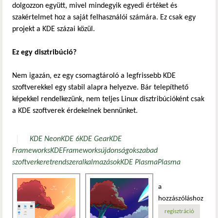
dolgozzon együtt, mivel mindegyik egyedi értéket és
szakértelmet hoz a saját felhasználói számára. Ez csak egy
projekt a KDE százai közül.
Ez egy disztribúció?
Nem igazán, ez egy csomagtároló a legfrissebb KDE
szoftverekkel egy stabil alapra helyezve. Bár telepíthető
képekkel rendelkezünk, nem teljes Linux disztribúcióként csak
a KDE szoftverek érdekelnek bennünket.
KDE Neon
KDE 6
KDE Gear
KDE
Frameworks
KDE
Frameworks
újdonságok
szabad
szoftver
keretrendszer
alkalmazások
KDE Plasma
Plasma
a
hozzászóláshoz
regisztráció