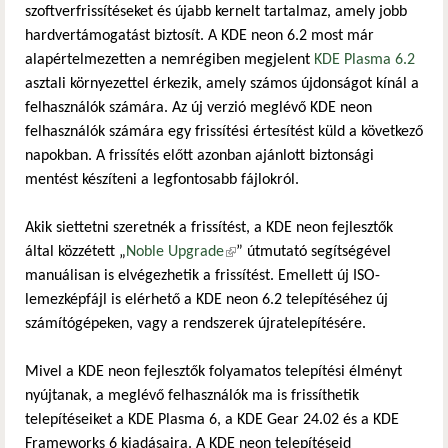
szoftverfrissítéseket és újabb kernelt tartalmaz, amely jobb
hardvertámogatást biztosít. A KDE neon 6.2 most már
alapértelmezetten a nemrégiben megjelent
KDE Plasma 6.2
asztali környezettel érkezik, amely számos újdonságot kínál a
felhasználók számára. Az új verzió meglévő KDE neon
felhasználók számára egy frissítési értesítést küld a következő
napokban. A frissítés előtt azonban ajánlott biztonsági
mentést készíteni a legfontosabb fájlokról.
Akik siettetni szeretnék a frissítést, a KDE neon fejlesztők
által közzétett „
Noble Upgrade
(külső hivatkozás)
” útmutató segítségével
manuálisan is elvégezhetik a frissítést. Emellett új ISO-
lemezképfájl is elérhető a KDE neon 6.2 telepítéséhez új
számítógépeken, vagy a rendszerek újratelepítésére.
Mivel a KDE neon fejlesztők folyamatos telepítési élményt
nyújtanak, a meglévő felhasználók ma is frissíthetik
telepítéseiket a KDE Plasma 6, a KDE Gear 24.02 és a KDE
Frameworks 6 kiadásaira. A KDE neon telepítéseid