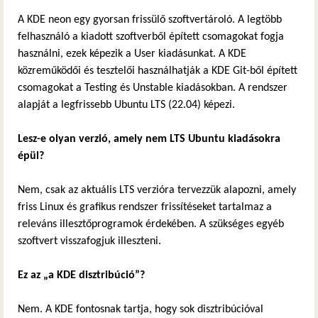
A KDE neon egy gyorsan frissülő szoftvertároló. A legtöbb
felhasználó a kiadott szoftverből épített csomagokat fogja
használni, ezek képezik a User kiadásunkat. A KDE
közreműködői és tesztelői használhatják a KDE Git-ből épített
csomagokat a Testing és Unstable kiadásokban. A rendszer
alapját a legfrissebb Ubuntu LTS (22.04) képezi.
Lesz-e olyan verzió, amely nem LTS Ubuntu kiadásokra
épül?
Nem, csak az aktuális LTS verzióra tervezzük alapozni, amely
friss Linux és grafikus rendszer frissítéseket tartalmaz a
releváns illesztőprogramok érdekében. A szükséges egyéb
szoftvert visszafogjuk illeszteni.
Ez az „a KDE disztribúció”?
Nem. A KDE fontosnak tartja, hogy sok disztribúcióval