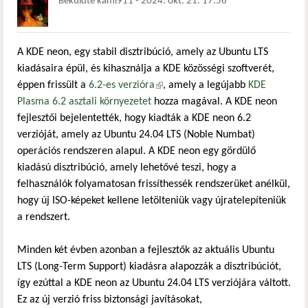
Beküldte
kami911
-
2024. okt. 21. 17:56
A KDE neon, egy stabil disztribúció, amely az Ubuntu LTS
kiadásaira épül, és kihasználja a KDE közösségi szoftverét,
éppen frissült a
6.2-es verzióra
(külső hivatkozás)
, amely a legújabb
KDE
Plasma 6.2 asztali környezetet
hozza magával. A KDE neon
fejlesztői bejelentették, hogy kiadták a KDE neon 6.2
verzióját, amely az Ubuntu 24.04 LTS (Noble Numbat)
operációs rendszeren alapul. A KDE neon egy gördülő
kiadású disztribúció, amely lehetővé teszi, hogy a
felhasználók folyamatosan frissíthessék rendszerüket anélkül,
hogy új ISO-képeket kellene letölteniük vagy újratelepíteniük
a rendszert.
Minden két évben azonban a fejlesztők az aktuális Ubuntu
LTS (Long-Term Support) kiadásra alapozzák a disztribúciót,
így ezúttal a KDE neon az Ubuntu 24.04 LTS verziójára váltott.
Ez az új verzió friss biztonsági javításokat,