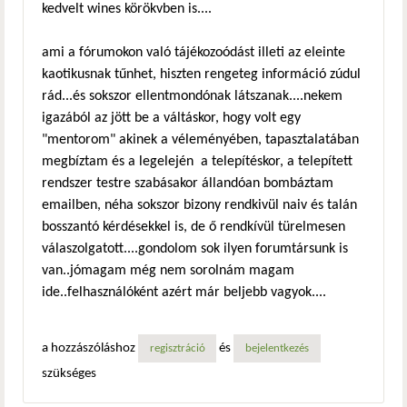
kedvelt wines körökvben is....
ami a fórumokon való tájékozoódást illeti az eleinte
kaotikusnak tűnhet, hiszten rengeteg információ zúdul
rád...és sokszor ellentmondónak látszanak....nekem
igazából az jött be a váltáskor, hogy volt egy
"mentorom" akinek a véleményében, tapasztalatában
megbíztam és a legelején a telepítéskor, a telepített
rendszer testre szabásakor állandóan bombáztam
emailben, néha sokszor bizony rendkivül naiv és talán
bosszantó kérdésekkel is, de ő rendkívül türelmesen
válaszolgatott....gondolom sok ilyen forumtársunk is
van..jómagam még nem sorolnám magam
ide..felhasználóként azért már beljebb vagyok....
a hozzászóláshoz
és
regisztráció
bejelentkezés
szükséges