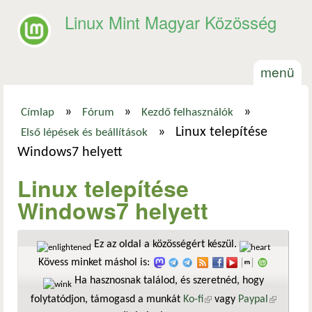
Ugrás a tartalomra
Linux Mint Magyar Közösség
menü
»
»
»
Címlap
Fórum
Kezdő felhasználók
Jelenlegi hely
»
Linux telepítése
Első lépések és beállítások
Windows7 helyett
Linux telepítése
Windows7 helyett
Ez az oldal a közösségért készül.
Kövess minket máshol is:
Ha hasznosnak találod, és szeretnéd, hogy
folytatódjon, támogasd a munkát
Ko-fi
(külső hivatkozás)
vagy
Paypal
(külső