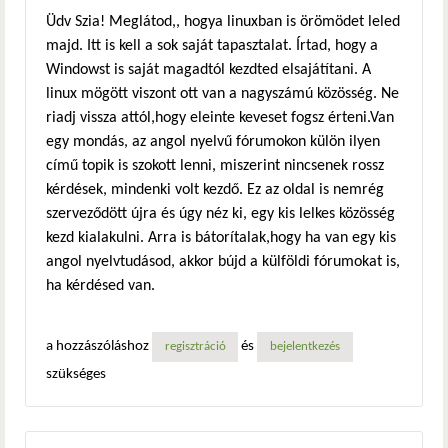
Üdv Szia! Meglátod,, hogya linuxban is örömödet leled
majd. Itt is kell a sok saját tapasztalat. Írtad, hogy a
Windowst is saját magadtól kezdted elsajátítani. A
linux mögött viszont ott van a nagyszámú közösség. Ne
riadj vissza attól,hogy eleinte keveset fogsz érteni.Van
egy mondás, az angol nyelvű fórumokon külön ilyen
című topik is szokott lenni, miszerint nincsenek rossz
kérdések, mindenki volt kezdő. Ez az oldal is nemrég
szerveződött újra és úgy néz ki, egy kis lelkes közösség
kezd kialakulni. Arra is bátorítalak,hogy ha van egy kis
angol nyelvtudásod, akkor bújd a külföldi fórumokat is,
ha kérdésed van.
a hozzászóláshoz
és
regisztráció
bejelentkezés
szükséges