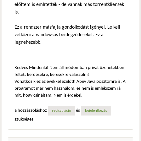
előttem is említették - de vannak más torrentkliensek
is.
Ez a rendszer másfajta gondolkodást igényel. Le kell
vetkőzni a windowsos beidegződéseket. Ez a
legnehezebb.
Kedves Mindenki! Nem áll módomban privát üzenetekben
feltett kérdésekre, kérésekre válaszolni!
Vonatkozik ez az évekkel ezelőtti Abev Java posztomra is. A
programot már nem használom, és nem is emlékszem rá
mit, hogy csináltam. Nem is érdekel.
a hozzászóláshoz
és
regisztráció
bejelentkezés
szükséges