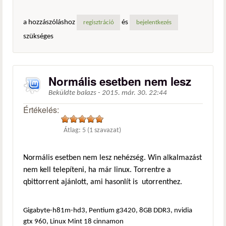
a hozzászóláshoz
és
regisztráció
bejelentkezés
szükséges
Normális esetben nem lesz
Beküldte
balazs
-
2015. már. 30. 22:44
Értékelés:
Átlag:
5
(
1
szavazat)
Normális esetben nem lesz nehézség. Win alkalmazást
nem kell telepíteni, ha már linux. Torrentre a
qbittorrent ajánlott, ami hasonlít is utorrenthez.
Gigabyte-h81m-hd3, Pentium g3420, 8GB DDR3, nvidia
gtx 960, Linux Mint 18 cinnamon