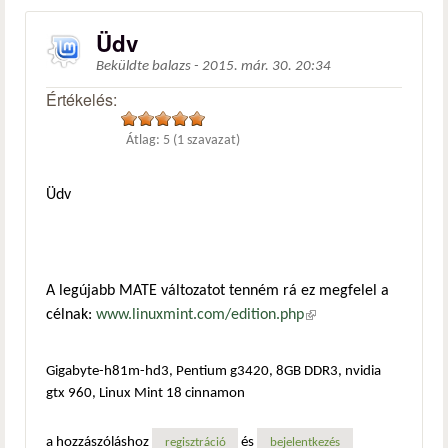
Üdv
Beküldte
balazs
-
2015. már. 30. 20:34
Értékelés:
Átlag:
5
(
1
szavazat)
Üdv
A legújabb MATE változatot tenném rá ez megfelel a
célnak:
www.linuxmint.com/edition.php
(külső hivatkozás)
Gigabyte-h81m-hd3, Pentium g3420, 8GB DDR3, nvidia
gtx 960, Linux Mint 18 cinnamon
a hozzászóláshoz
és
regisztráció
bejelentkezés