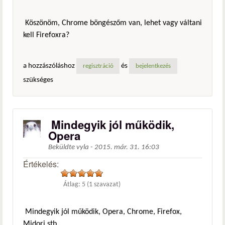
Köszönöm, Chrome böngészőm van, lehet vagy váltani
kell Firefoxra?
a hozzászóláshoz
és
regisztráció
bejelentkezés
szükséges
Mindegyik jól működik,
Opera
Beküldte
vyla
-
2015. már. 31. 16:03
Értékelés:
Átlag:
5
(
1
szavazat)
Mindegyik jól működik, Opera, Chrome, Firefox,
Midori stb.