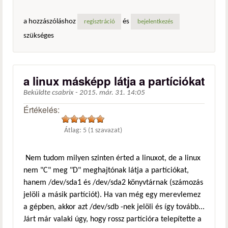
a hozzászóláshoz
és
regisztráció
bejelentkezés
szükséges
a linux másképp látja a partíciókat
Beküldte
csabrix
-
2015. már. 31. 14:05
Értékelés:
Átlag:
5
(
1
szavazat)
Nem tudom milyen szinten érted a linuxot, de a linux
nem "C" meg "D" meghajtónak látja a partíciókat,
hanem /dev/sda1 és /dev/sda2 könyvtárnak (számozás
jelöli a másik partíciót). Ha van még egy merevlemez
a gépben, akkor azt /dev/sdb -nek jelöli és így tovább...
Járt már valaki úgy, hogy rossz partícióra telepítette a