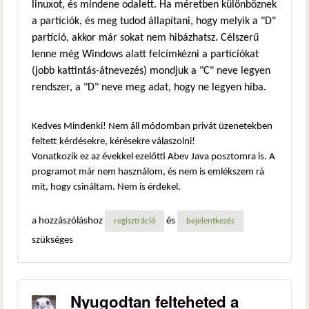
linuxot, és mindene odalett. Ha méretben különböznek
a partíciók, és meg tudod állapítani, hogy melyik a "D"
partíció, akkor már sokat nem hibázhatsz. Célszerű
lenne még Windows alatt felcímkézni a partíciókat
(jobb kattintás-átnevezés) mondjuk a "C" neve legyen
rendszer, a "D" neve meg adat, hogy ne legyen hiba.
Kedves Mindenki! Nem áll módomban privát üzenetekben
feltett kérdésekre, kérésekre válaszolni!
Vonatkozik ez az évekkel ezelőtti Abev Java posztomra is. A
programot már nem használom, és nem is emlékszem rá
mit, hogy csináltam. Nem is érdekel.
a hozzászóláshoz
és
regisztráció
bejelentkezés
szükséges
Nyugodtan felteheted a