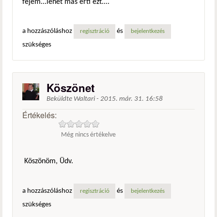
fejem...lehet más érti ezt....
a hozzászóláshoz
és
regisztráció
bejelentkezés
szükséges
Köszönet
Beküldte
Waltari
-
2015. már. 31. 16:58
Értékelés:
Még nincs értékelve
Köszönöm, Üdv.
a hozzászóláshoz
és
regisztráció
bejelentkezés
szükséges