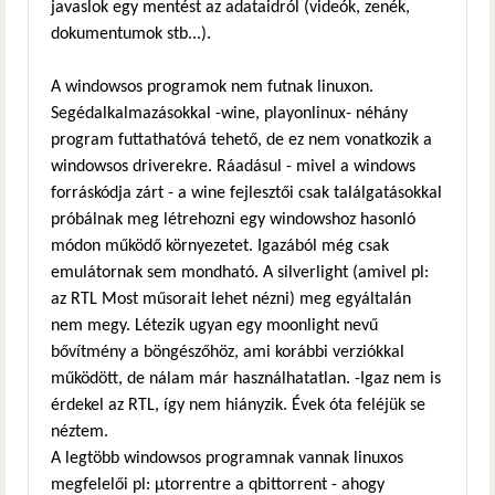
javaslok egy mentést az adataidról (videók, zenék,
dokumentumok stb...).
A windowsos programok nem futnak linuxon.
Segédalkalmazásokkal -wine, playonlinux- néhány
program futtathatóvá tehető, de ez nem vonatkozik a
windowsos driverekre. Ráadásul - mivel a windows
forráskódja zárt - a wine fejlesztői csak találgatásokkal
próbálnak meg létrehozni egy windowshoz hasonló
módon működő környezetet. Igazából még csak
emulátornak sem mondható. A silverlight (amivel pl:
az RTL Most műsorait lehet nézni) meg egyáltalán
nem megy. Létezik ugyan egy moonlight nevű
bővítmény a böngészőhöz, ami korábbi verziókkal
működött, de nálam már használhatatlan. -Igaz nem is
érdekel az RTL, így nem hiányzik. Évek óta feléjük se
néztem.
A legtöbb windowsos programnak vannak linuxos
megfelelői pl: μtorrentre a qbittorrent - ahogy