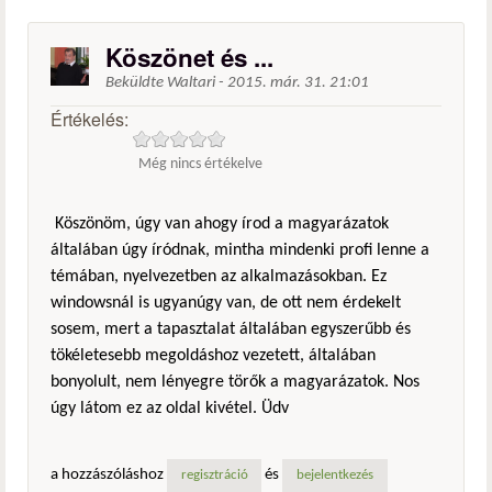
Köszönet és ...
Beküldte
Waltari
-
2015. már. 31. 21:01
Értékelés:
Még nincs értékelve
Köszönöm, úgy van ahogy írod a magyarázatok
általában úgy íródnak, mintha mindenki profi lenne a
témában, nyelvezetben az alkalmazásokban. Ez
windowsnál is ugyanúgy van, de ott nem érdekelt
sosem, mert a tapasztalat általában egyszerűbb és
tökéletesebb megoldáshoz vezetett, általában
bonyolult, nem lényegre törők a magyarázatok. Nos
úgy látom ez az oldal kivétel. Üdv
a hozzászóláshoz
és
regisztráció
bejelentkezés