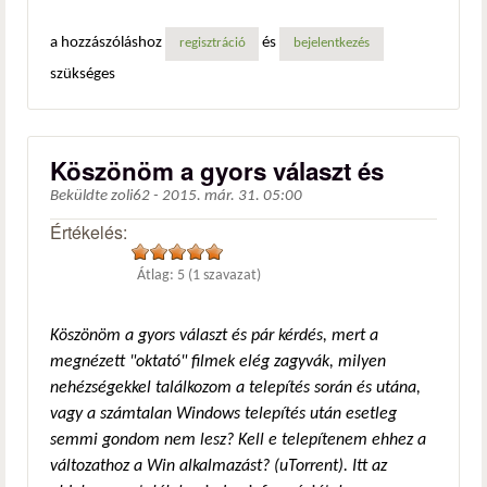
a hozzászóláshoz
és
regisztráció
bejelentkezés
szükséges
Köszönöm a gyors választ és
Beküldte
zoli62
-
2015. már. 31. 05:00
Értékelés:
Átlag:
5
(
1
szavazat)
Köszönöm a gyors választ és pár kérdés, mert a
megnézett "oktató" filmek elég zagyvák, milyen
nehézségekkel találkozom a telepítés során és utána,
vagy a számtalan Windows telepítés után esetleg
semmi gondom nem lesz? Kell e telepítenem ehhez a
változathoz a Win alkalmazást? (uTorrent). Itt az