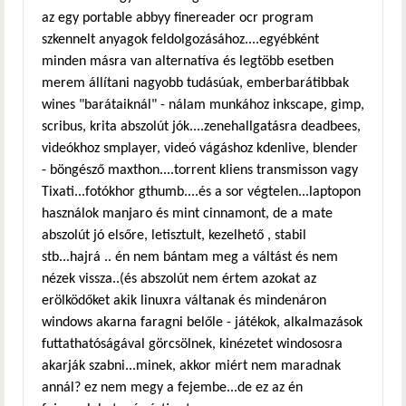
az egy portable abbyy finereader ocr program
szkennelt anyagok feldolgozásához....egyébként
minden másra van alternatíva és legtöbb esetben
merem állítani nagyobb tudásúak, emberbarátibbak
wines "barátaiknál" - nálam munkához inkscape, gimp,
scribus, krita abszolút jók....zenehallgatásra deadbees,
videókhoz smplayer, videó vágáshoz kdenlive, blender
- böngésző maxthon....torrent kliens transmisson vagy
Tixati...fotókhor gthumb....és a sor végtelen...laptopon
használok manjaro és mint cinnamont, de a mate
abszolút jó elsőre, letisztult, kezelhető , stabil
stb...hajrá .. én nem bántam meg a váltást és nem
nézek vissza..(és abszolút nem értem azokat az
erölködőket akik linuxra váltanak és mindenáron
windows akarna faragni belőle - játékok, alkalmazások
futtathatóságával görcsölnek, kinézetet windososra
akarják szabni...minek, akkor miért nem maradnak
annál? ez nem megy a fejembe...de ez az én