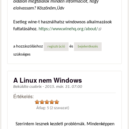
oldalon megtalálok minden információt, hogy
elolvassam? Köszönöm,Üdv
Esetleg wine-t használhatsz windowsos alkalmazások
futtatásához.
https://www.winehq.org/about/
(külső
hivatkozás)
a hozzászóláshoz
és
regisztráció
bejelentkezés
szükséges
A Linux nem Windows
Beküldte
csabrix
-
2015. már. 31. 07:00
Értékelés:
Átlag:
5
(
2
szavazat)
Szerintem lesznek kezdeti problémák. Mindenképpen