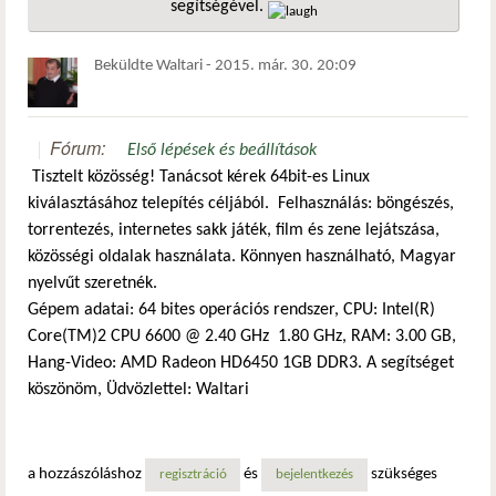
segítségével.
hivatkozá
Beküldte
Waltari
-
2015. már. 30. 20:09
Fórum:
Első lépések és beállítások
Tisztelt közösség! Tanácsot kérek 64bit-es Linux
kiválasztásához telepítés céljából. Felhasználás: böngészés,
torrentezés, internetes sakk játék, film és zene lejátszása,
közösségi oldalak használata. Könnyen használható, Magyar
nyelvűt szeretnék.
Gépem adatai: 64 bites operációs rendszer, CPU: Intel(R)
Core(TM)2 CPU 6600 @ 2.40 GHz 1.80 GHz, RAM: 3.00 GB,
Hang-Video: AMD Radeon HD6450 1GB DDR3. A segítséget
köszönöm, Üdvözlettel: Waltari
a hozzászóláshoz
és
szükséges
regisztráció
bejelentkezés