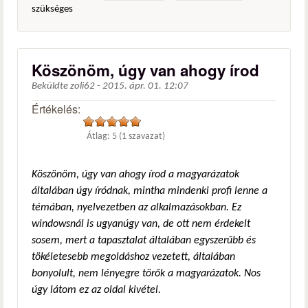
szükséges
Köszönöm, úgy van ahogy írod
Beküldte
zoli62
-
2015. ápr. 01. 12:07
Értékelés:
Átlag:
5
(
1
szavazat)
Köszönöm, úgy van ahogy írod a magyarázatok
általában úgy íródnak, mintha mindenki profi lenne a
témában, nyelvezetben az alkalmazásokban. Ez
windowsnál is ugyanúgy van, de ott nem érdekelt
sosem, mert a tapasztalat általában egyszerűbb és
tökéletesebb megoldáshoz vezetett, általában
bonyolult, nem lényegre törők a magyarázatok. Nos
úgy látom ez az oldal kivétel.