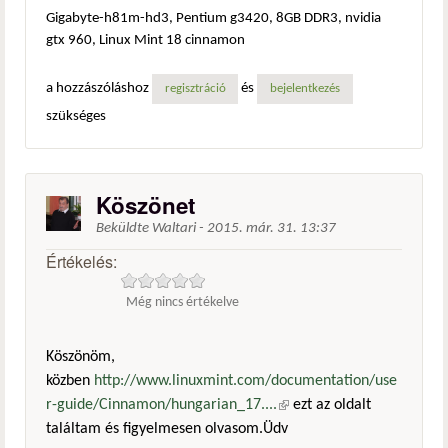
Gigabyte-h81m-hd3, Pentium g3420, 8GB DDR3, nvidia
gtx 960, Linux Mint 18 cinnamon
a hozzászóláshoz
és
regisztráció
bejelentkezés
szükséges
Köszönet
Beküldte
Waltari
-
2015. már. 31. 13:37
Értékelés:
Még nincs értékelve
Köszönöm,
közben
http://www.linuxmint.com/documentation/use
r-guide/Cinnamon/hungarian_17....
(külső hivatkozás)
ezt az oldalt
találtam és figyelmesen olvasom.Üdv