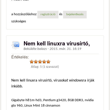
a hozzászóláshoz
és
regisztráció
bejelentkezés
szükséges
Nem kell linuxra vírusírtó,
Beküldte
balazs
-
2015. már. 31. 16:19
Értékelés:
Átlag:
5
(
1
szavazat)
Nem kell linuxra vírusírtó, vírusokat windowsra írják
inkább.
Gigabyte-h81m-hd3, Pentium g3420, 8GB DDR3, nvidia
gtx 960, Linux Mint 18 cinnamon