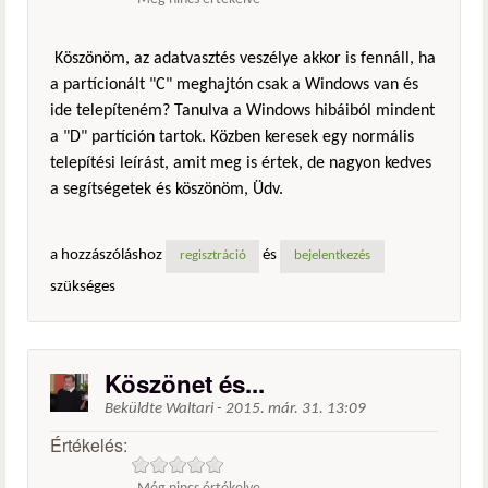
Köszönöm, az adatvasztés veszélye akkor is fennáll, ha
a partícionált "C" meghajtón csak a Windows van és
ide telepíteném? Tanulva a Windows hibáiból mindent
a "D" partíción tartok. Közben keresek egy normális
telepítési leírást, amit meg is értek, de nagyon kedves
a segítségetek és köszönöm, Üdv.
a hozzászóláshoz
és
regisztráció
bejelentkezés
szükséges
Köszönet és...
Beküldte
Waltari
-
2015. már. 31. 13:09
Értékelés: