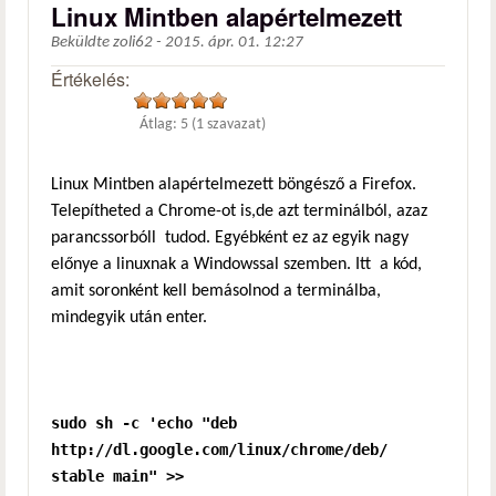
Linux Mintben alapértelmezett
Beküldte
zoli62
-
2015. ápr. 01. 12:27
Értékelés:
Átlag:
5
(
1
szavazat)
Linux Mintben alapértelmezett böngésző a Firefox.
Telepítheted a Chrome-ot is,de azt terminálból, azaz
parancssorbóll tudod. Egyébként ez az egyik nagy
előnye a linuxnak a Windowssal szemben. Itt a kód,
amit soronként kell bemásolnod a terminálba,
mindegyik után enter.
sudo sh -c 'echo "deb
http://dl.google.com/linux/chrome/deb/
stable main" >>