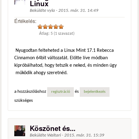
Linux
Beküldte
vyla
-
2015. már. 31. 14:49
Értékelés:
Átlag:
5
(
1
szavazat)
Nyugodtan felteheted a Linux Mint 17.1 Rebecca
Cinnamon 64bit változatát. Előtte líve módban
kipróbálhatod, hogy tetszik e neked, és minden úgy
működik ahogy szeretnéd.
a hozzászóláshoz
és
regisztráció
bejelentkezés
szükséges
Köszönet és...
Beküldte
Waltari
-
2015. már. 31. 15:39