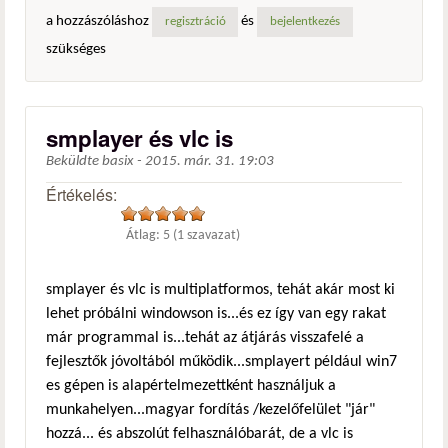
a hozzászóláshoz
és
regisztráció
bejelentkezés
szükséges
smplayer és vlc is
Beküldte
basix
-
2015. már. 31. 19:03
Értékelés:
Átlag:
5
(
1
szavazat)
smplayer és vlc is multiplatformos, tehát akár most ki
lehet próbálni windowson is...és ez így van egy rakat
már programmal is...tehát az átjárás visszafelé a
fejlesztők jóvoltából működik...smplayert például win7
es gépen is alapértelmezettként használjuk a
munkahelyen...magyar fordítás /kezelőfelület "jár"
hozzá... és abszolút felhasználóbarát, de a vlc is