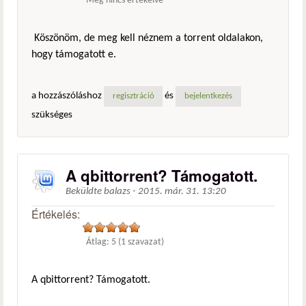
Még nincs értékelve
Köszönöm, de meg kell néznem a torrent oldalakon,
hogy támogatott e.
a hozzászóláshoz
és
regisztráció
bejelentkezés
szükséges
A qbittorrent? Támogatott.
Beküldte
balazs
-
2015. már. 31. 13:20
Értékelés:
Átlag:
5
(
1
szavazat)
A qbittorrent? Támogatott.