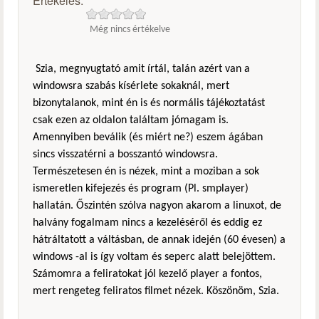
Értékelés:
Még nincs értékelve
Szia, megnyugtató amit írtál, talán azért van a
windowsra szabás kísérlete sokaknál, mert
bizonytalanok, mint én is és normális tájékoztatást
csak ezen az oldalon találtam jómagam is.
Amennyiben beválik (és miért ne?) eszem ágában
sincs visszatérni a bosszantó windowsra.
Természetesen én is nézek, mint a moziban a sok
ismeretlen kifejezés és program (Pl. smplayer)
hallatán. Őszintén szólva nagyon akarom a linuxot, de
halvány fogalmam nincs a kezeléséről és eddig ez
hátráltatott a váltásban, de annak idején (60 évesen) a
windows -al is így voltam és seperc alatt belejöttem.
Számomra a feliratokat jól kezelő player a fontos,
mert rengeteg feliratos filmet nézek. Köszönöm, Szia.