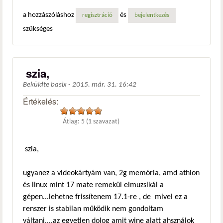
a hozzászóláshoz
és
regisztráció
bejelentkezés
szükséges
szia,
Beküldte
basix
-
2015. már. 31. 16:42
Értékelés:
Átlag:
5
(
1
szavazat)
szia,
ugyanez a videokártyám van, 2g memória, amd athlon
és linux mint 17 mate remekül elmuzsikál a
gépen...lehetne frissítenem 17.1-re , de mivel ez a
renszer is stabilan működik nem gondoltam
váltani....az egyetlen dolog amit wine alatt ahsználok