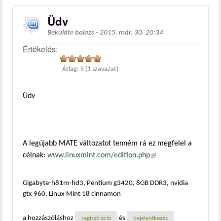
Üdv
Beküldte
balazs
-
2015. már. 30. 20:34
Értékelés:
Átlag:
5
(
1
szavazat)
Üdv
A legújabb MATE változatot tenném rá ez megfelel a
célnak:
www.linuxmint.com/edition.php
(külső hivatkozás)
Gigabyte-h81m-hd3, Pentium g3420, 8GB DDR3, nvidia
gtx 960, Linux Mint 18 cinnamon
a hozzászóláshoz
és
regisztráció
bejelentkezés