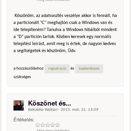
Köszönöm, az adatvasztés veszélye akkor is fennáll, ha
a partícionált "C" meghajtón csak a Windows van és
ide telepíteném? Tanulva a Windows hibáiból mindent
a "D" partíción tartok. Közben keresek egy normális
telepítési leírást, amit meg is értek, de nagyon kedves
a segítségetek és köszönöm, Üdv.
a hozzászóláshoz
és
regisztráció
bejelentkezés
szükséges
Köszönet és...
Beküldte
Waltari
-
2015. már. 31. 13:09
Értékelés: