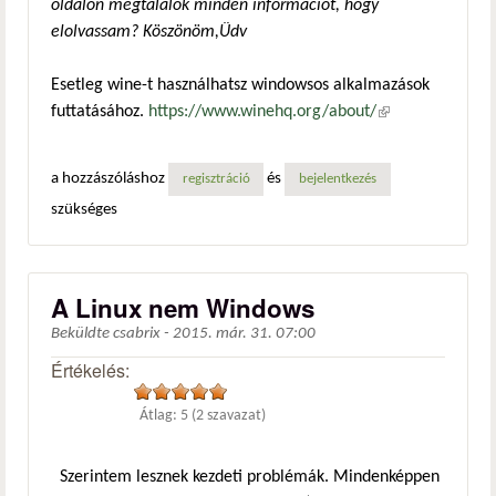
oldalon megtalálok minden információt, hogy
elolvassam? Köszönöm,Üdv
Esetleg wine-t használhatsz windowsos alkalmazások
futtatásához.
https://www.winehq.org/about/
(külső
hivatkozás)
a hozzászóláshoz
és
regisztráció
bejelentkezés
szükséges
A Linux nem Windows
Beküldte
csabrix
-
2015. már. 31. 07:00
Értékelés:
Átlag:
5
(
2
szavazat)
Szerintem lesznek kezdeti problémák. Mindenképpen