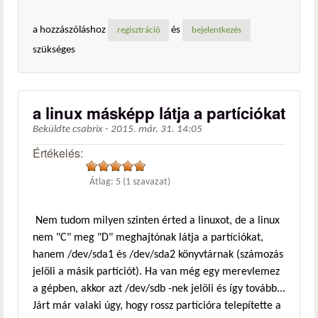
a hozzászóláshoz
és
regisztráció
bejelentkezés
szükséges
a linux másképp látja a partíciókat
Beküldte
csabrix
-
2015. már. 31. 14:05
Értékelés:
Átlag:
5
(
1
szavazat)
Nem tudom milyen szinten érted a linuxot, de a linux
nem "C" meg "D" meghajtónak látja a partíciókat,
hanem /dev/sda1 és /dev/sda2 könyvtárnak (számozás
jelöli a másik partíciót). Ha van még egy merevlemez
a gépben, akkor azt /dev/sdb -nek jelöli és így tovább...
Járt már valaki úgy, hogy rossz partícióra telepítette a