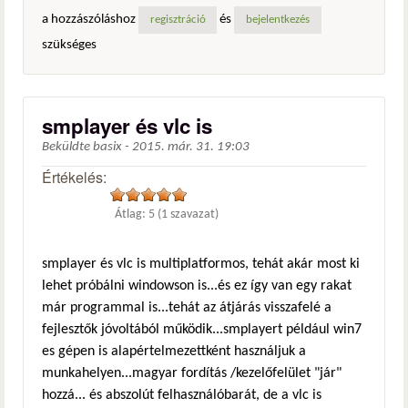
a hozzászóláshoz
és
regisztráció
bejelentkezés
szükséges
smplayer és vlc is
Beküldte
basix
-
2015. már. 31. 19:03
Értékelés:
Átlag:
5
(
1
szavazat)
smplayer és vlc is multiplatformos, tehát akár most ki
lehet próbálni windowson is...és ez így van egy rakat
már programmal is...tehát az átjárás visszafelé a
fejlesztők jóvoltából működik...smplayert például win7
es gépen is alapértelmezettként használjuk a
munkahelyen...magyar fordítás /kezelőfelület "jár"
hozzá... és abszolút felhasználóbarát, de a vlc is