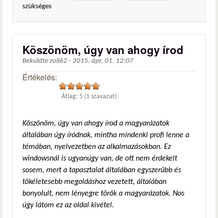
szükséges
Köszönöm, úgy van ahogy írod
Beküldte
zoli62
-
2015. ápr. 01. 12:07
Értékelés:
Átlag:
5
(
1
szavazat)
Köszönöm, úgy van ahogy írod a magyarázatok
általában úgy íródnak, mintha mindenki profi lenne a
témában, nyelvezetben az alkalmazásokban. Ez
windowsnál is ugyanúgy van, de ott nem érdekelt
sosem, mert a tapasztalat általában egyszerűbb és
tökéletesebb megoldáshoz vezetett, általában
bonyolult, nem lényegre törők a magyarázatok. Nos
úgy látom ez az oldal kivétel.