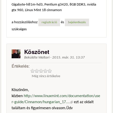
Gigabyte-h81m-hd3, Pentium g3420, 8GB DDR3, nvidia
gtx 960, Linux Mint 18 cinnamon
a hozzászóláshoz
és
regisztráció
bejelentkezés
szükséges
Köszönet
Beküldte
Waltari
-
2015. már. 31. 13:37
Értékelés:
Még nincs értékelve
Köszönöm,
közben
http://www.linuxmint.com/documentation/use
r-guide/Cinnamon/hungarian_17....
(külső hivatkozás)
ezt az oldalt
találtam és figyelmesen olvasom.Üdv