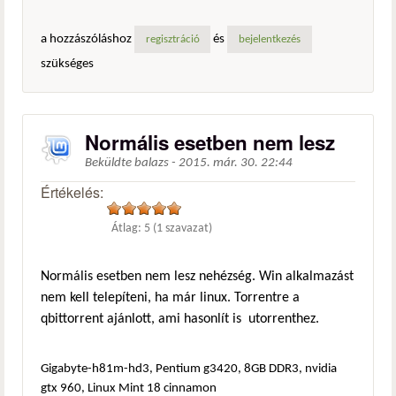
a hozzászóláshoz
és
regisztráció
bejelentkezés
szükséges
Normális esetben nem lesz
Beküldte
balazs
-
2015. már. 30. 22:44
Értékelés:
Átlag:
5
(
1
szavazat)
Normális esetben nem lesz nehézség. Win alkalmazást
nem kell telepíteni, ha már linux. Torrentre a
qbittorrent ajánlott, ami hasonlít is utorrenthez.
Gigabyte-h81m-hd3, Pentium g3420, 8GB DDR3, nvidia
gtx 960, Linux Mint 18 cinnamon