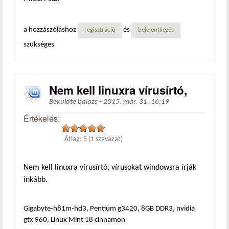
a hozzászóláshoz
és
regisztráció
bejelentkezés
szükséges
Nem kell linuxra vírusírtó,
Beküldte
balazs
-
2015. már. 31. 16:19
Értékelés:
Átlag:
5
(
1
szavazat)
Nem kell linuxra vírusírtó, vírusokat windowsra írják
inkább.
Gigabyte-h81m-hd3, Pentium g3420, 8GB DDR3, nvidia
gtx 960, Linux Mint 18 cinnamon