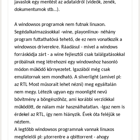
javaslok egy mentést az adataidról (videók, zenék,
dokumentumok stb...).
A windowsos programok nem futnak linuxon.
Segédalkalmazásokkal -wine, playonlinux- néhány
program futtathatóvá tehető, de ez nem vonatkozik a
windowsos driverekre. Ráadásul - mivel a windows
forráskódja zárt - a wine fejlesztői csak találgatásokkal
próbálnak meg létrehozni egy windowshoz hasonló
módon működő környezetet. Igazából még csak
emulátornak sem mondható. A silverlight (amivel pl:
az RTL Most műsorait lehet nézni) meg egyáltalán
nem megy. Létezik ugyan egy moonlight nevű
bővítmény a böngészőhöz, ami korábbi verziókkal
működött, de nálam már használhatatlan. -Igaz nem is
érdekel az RTL, így nem hiányzik. Évek óta feléjük se
néztem.
A legtöbb windowsos programnak vannak linuxos
megfelelői pl: μtorrentre a qbittorrent - ahogy