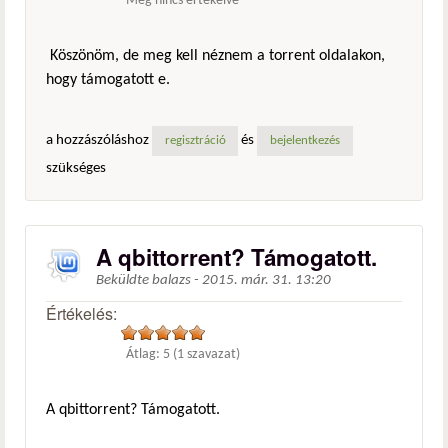
Még nincs értékelve
Köszönöm, de meg kell néznem a torrent oldalakon,
hogy támogatott e.
a hozzászóláshoz
és
regisztráció
bejelentkezés
szükséges
A qbittorrent? Támogatott.
Beküldte
balazs
-
2015. már. 31. 13:20
Értékelés:
Átlag:
5
(
1
szavazat)
A qbittorrent? Támogatott.