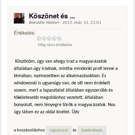
Köszönet és ...
Beküldte
Waltari
-
2015. már. 31. 21:01
Értékelés:
Még nincs értékelve
Köszönöm, úgy van ahogy írod a magyarázatok
általában úgy íródnak, mintha mindenki profi lenne a
témában, nyelvezetben az alkalmazásokban. Ez
windowsnál is ugyanúgy van, de ott nem érdekelt
sosem, mert a tapasztalat általában egyszerűbb és
tökéletesebb megoldáshoz vezetett, általában
bonyolult, nem lényegre törők a magyarázatok. Nos
úgy látom ez az oldal kivétel. Üdv
a hozzászóláshoz
és
regisztráció
bejelentkezés