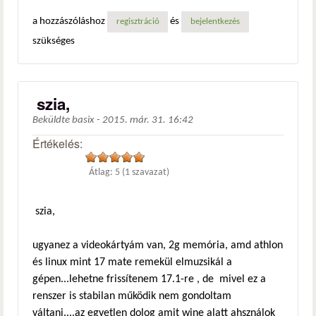
a hozzászóláshoz
és
regisztráció
bejelentkezés
szükséges
szia,
Beküldte
basix
-
2015. már. 31. 16:42
Értékelés:
Átlag:
5
(
1
szavazat)
szia,
ugyanez a videokártyám van, 2g memória, amd athlon
és linux mint 17 mate remekül elmuzsikál a
gépen...lehetne frissítenem 17.1-re , de mivel ez a
renszer is stabilan működik nem gondoltam
váltani....az egyetlen dolog amit wine alatt ahsználok