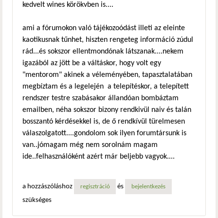
kedvelt wines körökvben is....
ami a fórumokon való tájékozoódást illeti az eleinte
kaotikusnak tűnhet, hiszten rengeteg információ zúdul
rád...és sokszor ellentmondónak látszanak....nekem
igazából az jött be a váltáskor, hogy volt egy
"mentorom" akinek a véleményében, tapasztalatában
megbíztam és a legelején a telepítéskor, a telepített
rendszer testre szabásakor állandóan bombáztam
emailben, néha sokszor bizony rendkivül naiv és talán
bosszantó kérdésekkel is, de ő rendkívül türelmesen
válaszolgatott....gondolom sok ilyen forumtársunk is
van..jómagam még nem sorolnám magam
ide..felhasználóként azért már beljebb vagyok....
a hozzászóláshoz
és
regisztráció
bejelentkezés
szükséges