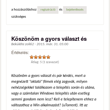
a hozzászóláshoz
és
regisztráció
bejelentkezés
szükséges
Köszönöm a gyors választ és
Beküldte
zoli62
-
2015. már. 31. 05:00
Értékelés:
Átlag:
5
(
1
szavazat)
Köszönöm a gyors választ és pár kérdés, mert a
megnézett "oktató" filmek elég zagyvák, milyen
nehézségekkel találkozom a telepítés során és utána,
vagy a számtalan Windows telepítés után esetleg
semmi gondom nem lesz? Kell e telepítenem ehhez a
változathoz a Win alkalmazást? (uTorrent). Itt az