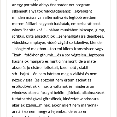
az egy portable abbyy finereader ocr program
szkennelt anyagok feldolgozásához....egyébként
minden másra van alternatíva és legtöbb esetben
merem állítani nagyobb tudásúak, emberbarátibbak
wines "barátaiknál" - nálam munkához inkscape, gimp,
scribus, krita abszolút jók....zenehallgatásra deadbees,
videókhoz smplayer, videó vágáshoz kdenlive, blender
- böngésző maxthon....torrent kliens transmisson vagy
Tixati...fotókhor gthumb....és a sor végtelen...laptopon
használok manjaro és mint cinnamont, de a mate
abszolút jó elsőre, letisztult, kezelhető , stabil
stb...hajrá .. én nem bántam meg a váltást és nem
nézek vissza..(és abszolút nem értem azokat az
erölködőket akik linuxra váltanak és mindenáron
windows akarna faragni belőle - játékok, alkalmazások
futtathatóságával görcsölnek, kinézetet windososra
akarják szabni...minek, akkor miért nem maradnak
annál? ez nem megy a fejembe...de ez az én