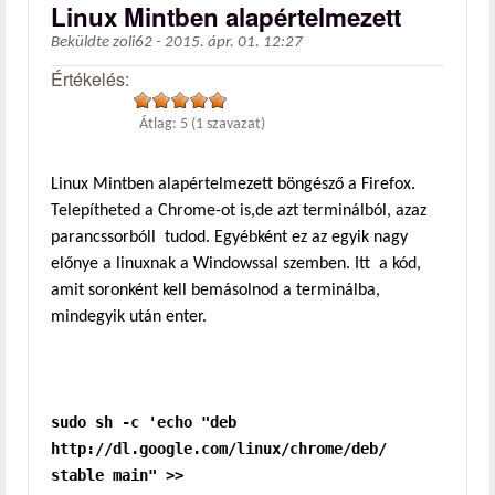
Linux Mintben alapértelmezett
Beküldte
zoli62
-
2015. ápr. 01. 12:27
Értékelés:
Átlag:
5
(
1
szavazat)
Linux Mintben alapértelmezett böngésző a Firefox.
Telepítheted a Chrome-ot is,de azt terminálból, azaz
parancssorbóll tudod. Egyébként ez az egyik nagy
előnye a linuxnak a Windowssal szemben. Itt a kód,
amit soronként kell bemásolnod a terminálba,
mindegyik után enter.
sudo sh -c 'echo "deb
http://dl.google.com/linux/chrome/deb/
stable main" >>