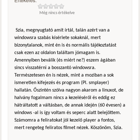
Értékelés:
Még nincs értékelve
Szia, megnyugtató amit írtál, talán azért van a
windowsra szabás kísérlete sokaknál, mert
bizonytalanok, mint én is és normális tájékoztatást
csak ezen az oldalon találtam jómagam is.
Amennyiben beválik (és miért ne?) eszem ágában
sincs visszatérni a bosszantó windowsra.
Természetesen én is nézek, mint a moziban a sok
ismeretlen kifejezés és program (Pl. smplayer)
hallatán. Őszintén szólva nagyon akarom a linuxot, de
halvány fogalmam nincs a kezeléséről és eddig ez
hátráltatott a váltásban, de annak idején (60 évesen) a
windows -al is így voltam és seperc alatt belejöttem.
Számomra a feliratokat jól kezelő player a fontos,
mert rengeteg feliratos filmet nézek. Köszönöm, Szia.