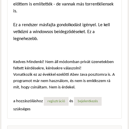
előttem is említették - de vannak más torrentkliensek
is.
Ez a rendszer másfajta gondolkodást igényel. Le kell
vetkőzni a windowsos beidegződéseket. Ez a
legnehezebb.
Kedves Mindenki! Nem áll módomban privát üzenetekben
feltett kérdésekre, kérésekre válaszolni!
Vonatkozik ez az évekkel ezelőtti Abev Java posztomra is. A
programot már nem használom, és nem is emlékszem rá
mit, hogy csináltam. Nem is érdekel.
a hozzászóláshoz
és
regisztráció
bejelentkezés
szükséges