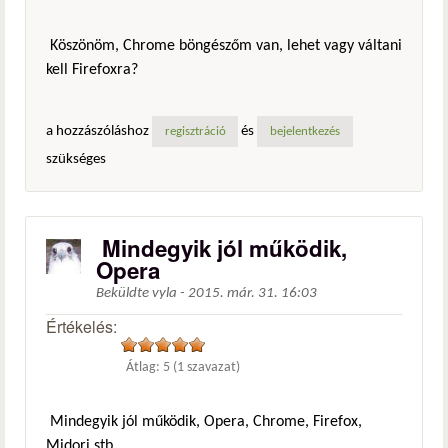
Köszönöm, Chrome böngészőm van, lehet vagy váltani
kell Firefoxra?
a hozzászóláshoz
és
regisztráció
bejelentkezés
szükséges
Mindegyik jól működik,
Opera
Beküldte
vyla
-
2015. már. 31. 16:03
Értékelés:
Átlag:
5
(
1
szavazat)
Mindegyik jól működik, Opera, Chrome, Firefox,
Midori stb.