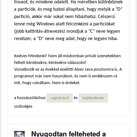
linuxot, és mindene odalett. Ha méretben különböznek
a partíciók, és meg tudod állapítani, hogy melyik a "D"
partíció, akkor már sokat nem hibázhatsz. Célszerű
lenne még Windows alatt felcímkézni a partíciókat
(jobb kattintás-átnevezés) mondjuk a "C" neve legyen
rendszer, a "D" neve meg adat, hogy ne legyen hiba.
Kedves Mindenki! Nem áll módomban privát üzenetekben
feltett kérdésekre, kérésekre válaszolni!
Vonatkozik ez az évekkel ezelőtti Abev Java posztomra is. A
programot már nem használom, és nem is emlékszem rá
mit, hogy csináltam. Nem is érdekel.
a hozzászóláshoz
és
regisztráció
bejelentkezés
szükséges
Nyugodtan felteheted a