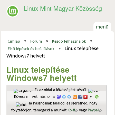
Ugrás a tartalomra
Linux Mint Magyar Közösség
menü
»
»
»
Címlap
Fórum
Kezdő felhasználók
Jelenlegi hely
»
Linux telepítése
Első lépések és beállítások
Windows7 helyett
Linux telepítése
Windows7 helyett
Ez az oldal a közösségért készül.
Kövess minket máshol is:
Ha hasznosnak találod, és szeretnéd, hogy
folytatódjon, támogasd a munkát
Ko-fi
(külső hivatkozás)
vagy
Paypal
(külső