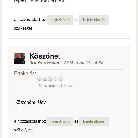
fejem...lehet más érti ezt....
a hozzászóláshoz
és
regisztráció
bejelentkezés
szükséges
Köszönet
Beküldte
Waltari
-
2015. már. 31. 16:58
Értékelés:
Még nincs értékelve
Köszönöm, Üdv.
a hozzászóláshoz
és
regisztráció
bejelentkezés
szükséges