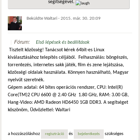
segítségével.
hivatkozá
Beküldte
Waltari
-
2015. már. 30. 20:09
Fórum:
Első lépések és beállítások
Tisztelt közösség! Tanácsot kérek 64bit-es Linux
kiválasztásához telepítés céljából. Felhasználás: böngészés,
torrentezés, internetes sakk játék, film és zene lejátszása,
közösségi oldalak használata. Könnyen használható, Magyar
nyelvűt szeretnék.
Gépem adatai: 64 bites operációs rendszer, CPU: Intel(R)
Core(TM)2 CPU 6600 @ 2.40 GHz 1.80 GHz, RAM: 3.00 GB,
Hang-Video: AMD Radeon HD6450 1GB DDR3. A segítséget
köszönöm, Üdvözlettel: Waltari
a hozzászóláshoz
és
szükséges
regisztráció
bejelentkezés