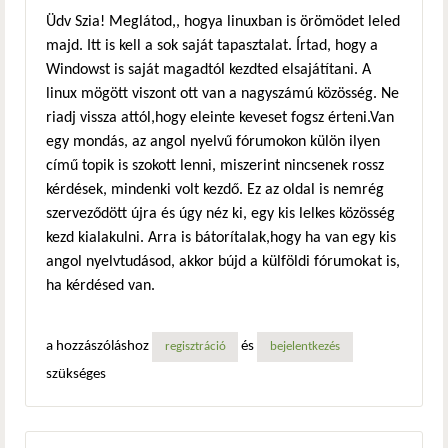
Üdv Szia! Meglátod,, hogya linuxban is örömödet leled
majd. Itt is kell a sok saját tapasztalat. Írtad, hogy a
Windowst is saját magadtól kezdted elsajátítani. A
linux mögött viszont ott van a nagyszámú közösség. Ne
riadj vissza attól,hogy eleinte keveset fogsz érteni.Van
egy mondás, az angol nyelvű fórumokon külön ilyen
című topik is szokott lenni, miszerint nincsenek rossz
kérdések, mindenki volt kezdő. Ez az oldal is nemrég
szerveződött újra és úgy néz ki, egy kis lelkes közösség
kezd kialakulni. Arra is bátorítalak,hogy ha van egy kis
angol nyelvtudásod, akkor bújd a külföldi fórumokat is,
ha kérdésed van.
a hozzászóláshoz
és
regisztráció
bejelentkezés
szükséges