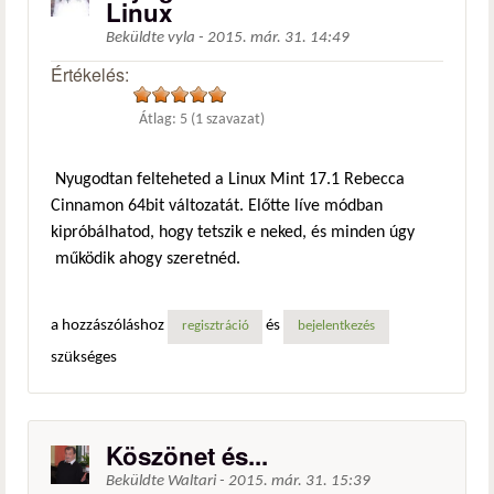
Linux
Beküldte
vyla
-
2015. már. 31. 14:49
Értékelés:
Átlag:
5
(
1
szavazat)
Nyugodtan felteheted a Linux Mint 17.1 Rebecca
Cinnamon 64bit változatát. Előtte líve módban
kipróbálhatod, hogy tetszik e neked, és minden úgy
működik ahogy szeretnéd.
a hozzászóláshoz
és
regisztráció
bejelentkezés
szükséges
Köszönet és...
Beküldte
Waltari
-
2015. már. 31. 15:39